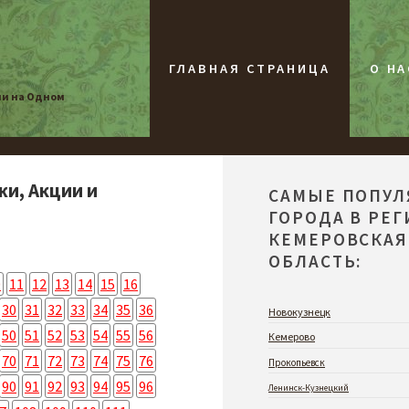
ГЛАВНАЯ СТРАНИЦА
О НА
ии на Одном
жи, Акции и
САМЫЕ ПОПУ
ГОРОДА В РЕ
КЕМЕРОВСКАЯ
ОБЛАСТЬ:
0
11
12
13
14
15
16
30
31
32
33
34
35
36
Новокузнецк
50
51
52
53
54
55
56
Кемерово
70
71
72
73
74
75
76
Прокопьевск
90
91
92
93
94
95
96
Ленинск-Кузнецкий