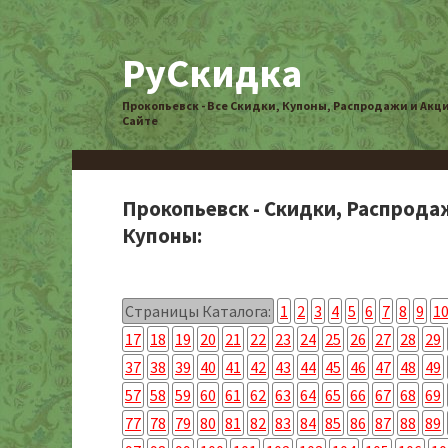
РуСкидка
Прокопьевск - Все Скидки, Купоны, Распродажи и Акц
Сайте
Прокопьевск - Скидки, Распрода
Купоны:
Страницы Каталога:
1
2
3
4
5
6
7
8
9
1
17
18
19
20
21
22
23
24
25
26
27
28
29
37
38
39
40
41
42
43
44
45
46
47
48
49
57
58
59
60
61
62
63
64
65
66
67
68
69
77
78
79
80
81
82
83
84
85
86
87
88
89