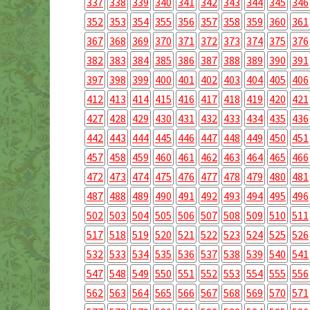
337
338
339
340
341
342
343
344
345
346
352
353
354
355
356
357
358
359
360
361
367
368
369
370
371
372
373
374
375
376
382
383
384
385
386
387
388
389
390
391
397
398
399
400
401
402
403
404
405
406
412
413
414
415
416
417
418
419
420
421
427
428
429
430
431
432
433
434
435
436
442
443
444
445
446
447
448
449
450
451
457
458
459
460
461
462
463
464
465
466
472
473
474
475
476
477
478
479
480
481
487
488
489
490
491
492
493
494
495
496
502
503
504
505
506
507
508
509
510
511
517
518
519
520
521
522
523
524
525
526
532
533
534
535
536
537
538
539
540
541
547
548
549
550
551
552
553
554
555
556
562
563
564
565
566
567
568
569
570
571