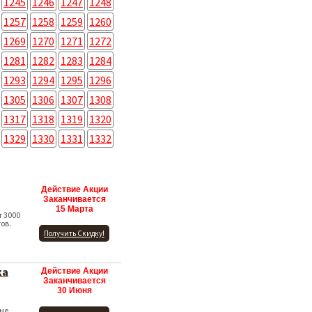
1245
1246
1247
1248
1257
1258
1259
1260
1269
1270
1271
1272
1281
1282
1283
1284
1293
1294
1295
1296
1305
1306
1307
1308
1317
1318
1319
1320
1329
1330
1331
1332
Действие Акции
Заканчивается
15 Марта
т 3000
ов.
Получить Скидку!
ка
Действие Акции
Заканчивается
30 Июня
ине