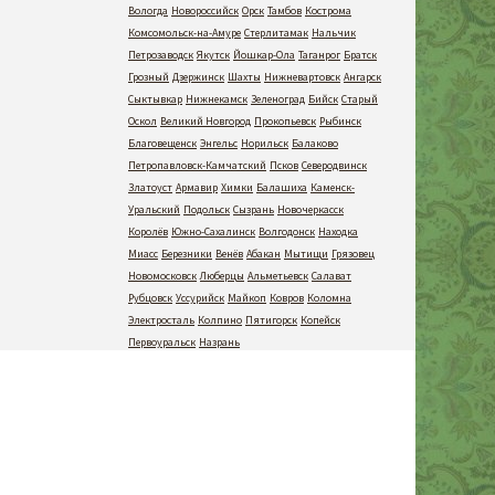
Вологда
Новороссийск
Орск
Тамбов
Кострома
Комсомольск-на-Амуре
Стерлитамак
Нальчик
Петрозаводск
Якутск
Йошкар-Ола
Таганрог
Братск
Грозный
Дзержинск
Шахты
Нижневартовск
Ангарск
Сыктывкар
Нижнекамск
Зеленоград
Бийск
Старый
Оскол
Великий Новгород
Прокопьевск
Рыбинск
Благовещенск
Энгельс
Норильск
Балаково
Петропавловск-Камчатский
Псков
Северодвинск
Златоуст
Армавир
Химки
Балашиха
Каменск-
Уральский
Подольск
Сызрань
Новочеркасск
Королёв
Южно-Сахалинск
Волгодонск
Находка
Миасс
Березники
Венёв
Абакан
Мытищи
Грязовец
Новомосковск
Люберцы
Альметьевск
Салават
Рубцовск
Уссурийск
Майкоп
Ковров
Коломна
Электросталь
Колпино
Пятигорск
Копейск
Первоуральск
Назрань