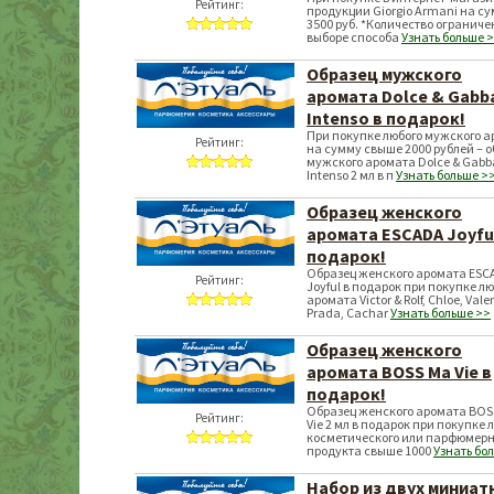
Рейтинг:
продукции Giorgio Armani на су
3500 руб. *Количество ограниче
выборе способа
Узнать больше 
Образец мужского
аромата Dolce & Gabb
Intenso в подарок!
При покупке любого мужского 
Рейтинг:
на сумму свыше 2000 рублей – о
мужского аромата Dolce & Gab
Intenso 2 мл в п
Узнать больше >
Образец женского
аромата ESCADA Joyfu
подарок!
Образец женского аромата ESC
Рейтинг:
Joyful в подарок при покупке л
аромата Victor & Rolf, Chloe, Vale
Prada, Cachar
Узнать больше >>
Образец женского
аромата BOSS Ma Vie в
подарок!
Образец женского аромата BOS
Рейтинг:
Vie 2 мл в подарок при покупке 
косметического или парфюмерн
продукта свыше 1000
Узнать бо
Набор из двух миниат