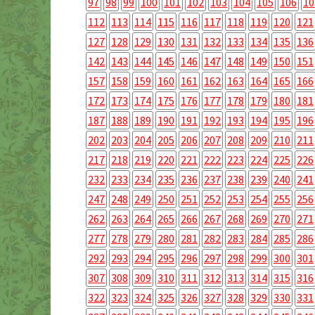
97
98
99
100
101
102
103
104
105
106
10
112
113
114
115
116
117
118
119
120
121
127
128
129
130
131
132
133
134
135
136
142
143
144
145
146
147
148
149
150
151
157
158
159
160
161
162
163
164
165
166
172
173
174
175
176
177
178
179
180
181
187
188
189
190
191
192
193
194
195
196
202
203
204
205
206
207
208
209
210
211
217
218
219
220
221
222
223
224
225
226
232
233
234
235
236
237
238
239
240
241
247
248
249
250
251
252
253
254
255
256
262
263
264
265
266
267
268
269
270
271
277
278
279
280
281
282
283
284
285
286
292
293
294
295
296
297
298
299
300
301
307
308
309
310
311
312
313
314
315
316
322
323
324
325
326
327
328
329
330
331