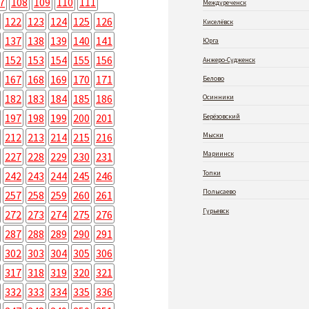
7
108
109
110
111
Междуреченск
122
123
124
125
126
Киселёвск
137
138
139
140
141
Юрга
152
153
154
155
156
Анжеро-Судженск
167
168
169
170
171
Белово
182
183
184
185
186
Осинники
197
198
199
200
201
Берёзовский
212
213
214
215
216
Мыски
Мариинск
227
228
229
230
231
Топки
242
243
244
245
246
Полысаево
257
258
259
260
261
Гурьевск
272
273
274
275
276
287
288
289
290
291
302
303
304
305
306
317
318
319
320
321
332
333
334
335
336