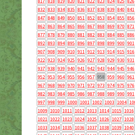
817
818
819
820
821
822
823
824
825
826
832
833
834
835
836
837
838
839
840
841
847
848
849
850
851
852
853
854
855
856
862
863
864
865
866
867
868
869
870
871
877
878
879
880
881
882
883
884
885
886
892
893
894
895
896
897
898
899
900
901
907
908
909
910
911
912
913
914
915
916
922
923
924
925
926
927
928
929
930
931
937
938
939
940
941
942
943
944
945
946
952
953
954
955
956
957
958
959
960
961
967
968
969
970
971
972
973
974
975
976
982
983
984
985
986
987
988
989
990
991
997
998
999
1000
1001
1002
1003
1004
10
1009
1010
1011
1012
1013
1014
1015
1016
1021
1022
1023
1024
1025
1026
1027
1028
1033
1034
1035
1036
1037
1038
1039
1040