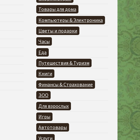
Товары для дома
Компьютеры & Электроника
Цветы и подарки
Часы
Еда
Путешествия & Туризм
Книги
Финансы & Страхование
ЗОО
Для взрослых
Игры
Автотовары
Услуги