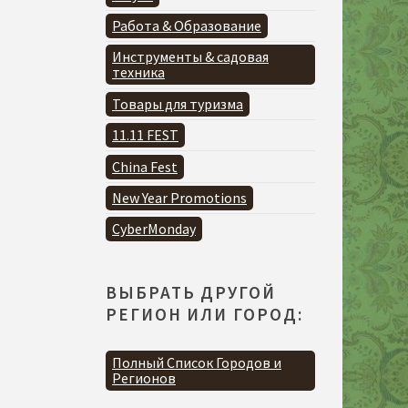
Работа & Образование
Инструменты & садовая
техника
Товары для туризма
11.11 FEST
China Fest
New Year Promotions
CyberMonday
ВЫБРАТЬ ДРУГОЙ
РЕГИОН ИЛИ ГОРОД:
Полный Список Городов и
Регионов