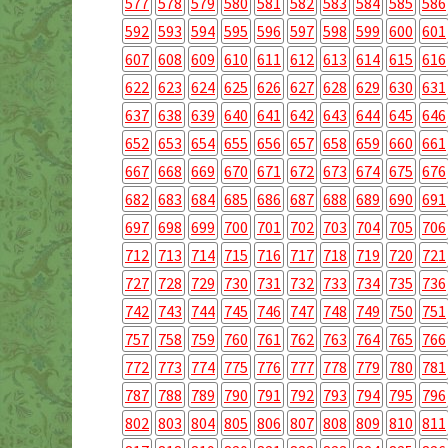
577
578
579
580
581
582
583
584
585
586
592
593
594
595
596
597
598
599
600
601
607
608
609
610
611
612
613
614
615
616
622
623
624
625
626
627
628
629
630
631
637
638
639
640
641
642
643
644
645
646
652
653
654
655
656
657
658
659
660
661
667
668
669
670
671
672
673
674
675
676
682
683
684
685
686
687
688
689
690
691
697
698
699
700
701
702
703
704
705
706
712
713
714
715
716
717
718
719
720
721
727
728
729
730
731
732
733
734
735
736
742
743
744
745
746
747
748
749
750
751
757
758
759
760
761
762
763
764
765
766
772
773
774
775
776
777
778
779
780
781
787
788
789
790
791
792
793
794
795
796
802
803
804
805
806
807
808
809
810
811