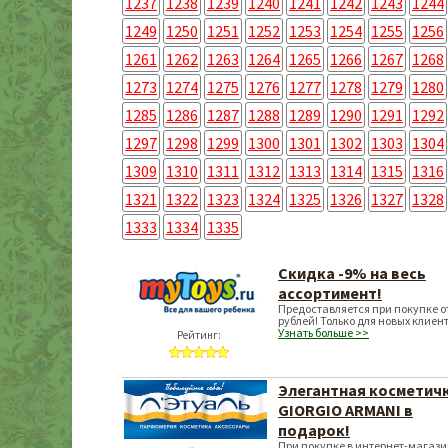
1237
1238
1239
1240
1241
1242
1243
1244
1249
1250
1251
1252
1253
1254
1255
1256
1261
1262
1263
1264
1265
1266
1267
1268
1273
1274
1275
1276
1277
1278
1279
1280
1285
1286
1287
1288
1289
1290
1291
1292
1297
1298
1299
1300
1301
1302
1303
1304
1309
1310
1311
1312
1313
1314
1315
1316
1321
1322
1323
1324
1325
1326
1327
1328
1333
1334
1335
Скидка -9% на весь
ассортимент!
Предоставляется при покупке о
рублей! Только для новых клиент
Узнать больше >>
Рейтинг:
Элегантная косметич
GIORGIO ARMANI в
подарок!
При покупке в интернет-магаз