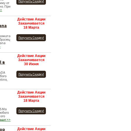
Получить Скидку!
мму от
но. При
>>
Действие Акции
Заканчивается
ana
18 Марта
аромата
Получить Скидку!
бразец
bana
>
Действие Акции
Заканчивается
l в
30 Июня
ADA
Получить Скидку!
юбого
ntino,
Действие Акции
Заканчивается
18 Марта
S Ma
Получить Скидку!
любого
ого
льше >>
юр
Действие Акции