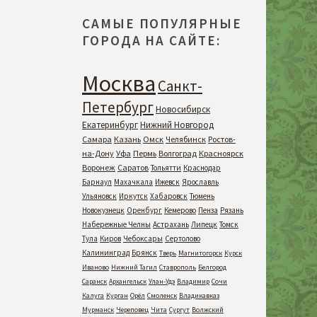
САМЫЕ ПОПУЛЯРНЫЕ
ГОРОДА НА САЙТЕ:
Москва
Санкт-
Петербург
Новосибирск
Екатеринбург
Нижний Новгород
Самара
Казань
Омск
Челябинск
Ростов-
на-Дону
Уфа
Пермь
Волгоград
Красноярск
Воронеж
Саратов
Тольятти
Краснодар
Барнаул
Махачкала
Ижевск
Ярославль
Ульяновск
Иркутск
Хабаровск
Тюмень
Новокузнецк
Оренбург
Кемерово
Пенза
Рязань
Набережные Челны
Астрахань
Липецк
Томск
Тула
Киров
Чебоксары
Сертолово
Калининград
Брянск
Тверь
Магнитогорск
Курск
Иваново
Нижний Тагил
Ставрополь
Белгород
Саранск
Архангельск
Улан-Удэ
Владимир
Сочи
Калуга
Курган
Орёл
Смоленск
Владикавказ
Мурманск
Череповец
Чита
Сургут
Волжский