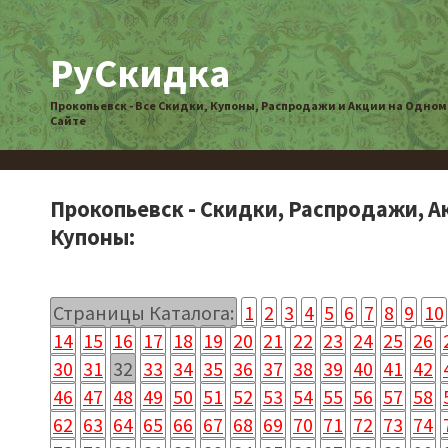
РуСкидка
Прокопьевск - Все Скидки, Купоны, Распродажи и Акции на Одном
Сайте
Прокопьевск - Скидки, Распродажи, А
Купоны:
Страницы Каталога:
1
2
3
4
5
6
7
8
9
10
14
15
16
17
18
19
20
21
22
23
24
25
26
30
31
32
33
34
35
36
37
38
39
40
41
42
46
47
48
49
50
51
52
53
54
55
56
57
58
62
63
64
65
66
67
68
69
70
71
72
73
74