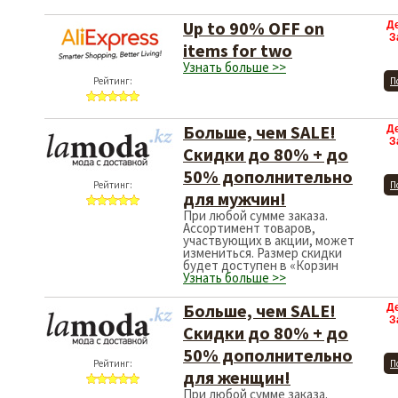
Up to 90% OFF on
Д
З
items for two
Узнать больше >>
Рейтинг:
П
Больше, чем SALE!
Д
З
Скидки до 80% + до
50% дополнительно
Рейтинг:
П
для мужчин!
При любой сумме заказа.
Ассортимент товаров,
участвующих в акции, может
измениться. Размер скидки
будет доступен в «Корзин
Узнать больше >>
Больше, чем SALE!
Д
З
Скидки до 80% + до
50% дополнительно
Рейтинг:
П
для женщин!
При любой сумме заказа.