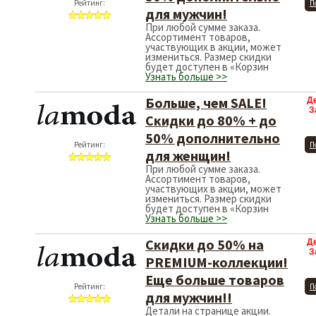
Рейтинг:
П
для мужчин!
При любой сумме заказа.
Ассортимент товаров,
участвующих в акции, может
измениться. Размер скидки
будет доступен в «Корзин
Узнать больше >>
Больше, чем SALE!
Д
З
Скидки до 80% + до
50% дополнительно
Рейтинг:
П
для женщин!
При любой сумме заказа.
Ассортимент товаров,
участвующих в акции, может
измениться. Размер скидки
будет доступен в «Корзин
Узнать больше >>
Скидки до 50% на
Д
З
PREMIUM-коллекции!
Еще больше товаров
Рейтинг:
П
для мужчин!!
Детали на странице акции.