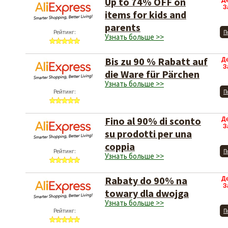
Up to 74% OFF on
Д
З
items for kids and
parents
Рейтинг:
П
Узнать больше >>
Bis zu 90 % Rabatt auf
Д
З
die Ware für Pärchen
Узнать больше >>
Рейтинг:
П
Fino al 90% di sconto
Д
З
su prodotti per una
coppia
Рейтинг:
П
Узнать больше >>
Rabaty do 90% na
Д
З
towary dla dwojga
Узнать больше >>
Рейтинг:
П