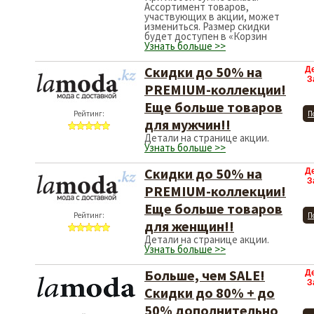
Ассортимент товаров,
участвующих в акции, может
измениться. Размер скидки
будет доступен в «Корзин
Узнать больше >>
Скидки до 50% на
Д
З
PREMIUM-коллекции!
Еще больше товаров
Рейтинг:
П
для мужчин!!
Детали на странице акции.
Узнать больше >>
Скидки до 50% на
Д
З
PREMIUM-коллекции!
Еще больше товаров
Рейтинг:
П
для женщин!!
Детали на странице акции.
Узнать больше >>
Больше, чем SALE!
Д
З
Скидки до 80% + до
50% дополнительно