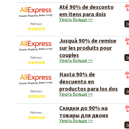
Até 90% de desconto
Д
З
em itens para dois
Узнать больше >>
Рейтинг:
П
Jusquà 90% de remise
Д
З
sur les produits pour
couples
Рейтинг:
П
Узнать больше >>
Hasta 90% de
Д
З
descuento en
productos para los dos
Рейтинг:
П
Узнать больше >>
Скидки до 90% на
Д
З
Рейтинг:
товары для двоих
Узнать больше >>
П