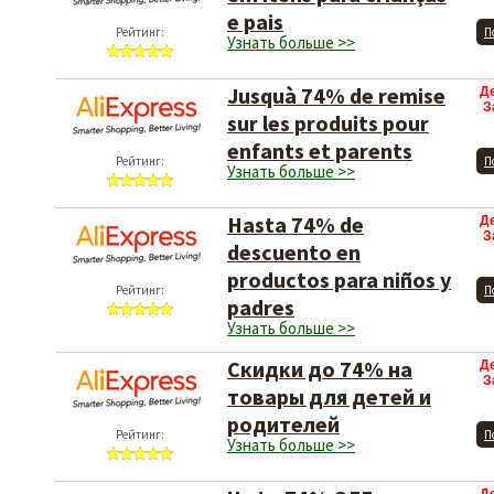
e pais
Рейтинг:
П
Узнать больше >>
Jusquà 74% de remise
Д
З
sur les produits pour
enfants et parents
Рейтинг:
П
Узнать больше >>
Hasta 74% de
Д
З
descuento en
productos para niños y
Рейтинг:
П
padres
Узнать больше >>
Скидки до 74% на
Д
З
товары для детей и
родителей
Рейтинг:
П
Узнать больше >>