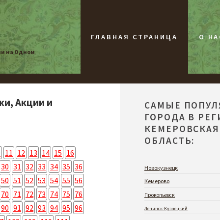
ГЛАВНАЯ СТРАНИЦА
О НА
ии на Одном
жи, Акции и
САМЫЕ ПОПУ
ГОРОДА В РЕ
КЕМЕРОВСКАЯ
ОБЛАСТЬ:
0
11
12
13
14
15
16
30
31
32
33
34
35
36
Новокузнецк
50
51
52
53
54
55
56
Кемерово
70
71
72
73
74
75
76
Прокопьевск
90
91
92
93
94
95
96
Ленинск-Кузнецкий