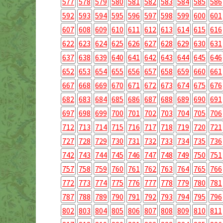
577
578
579
580
581
582
583
584
585
586
592
593
594
595
596
597
598
599
600
601
607
608
609
610
611
612
613
614
615
616
622
623
624
625
626
627
628
629
630
631
637
638
639
640
641
642
643
644
645
646
652
653
654
655
656
657
658
659
660
661
667
668
669
670
671
672
673
674
675
676
682
683
684
685
686
687
688
689
690
691
697
698
699
700
701
702
703
704
705
706
712
713
714
715
716
717
718
719
720
721
727
728
729
730
731
732
733
734
735
736
742
743
744
745
746
747
748
749
750
751
757
758
759
760
761
762
763
764
765
766
772
773
774
775
776
777
778
779
780
781
787
788
789
790
791
792
793
794
795
796
802
803
804
805
806
807
808
809
810
811