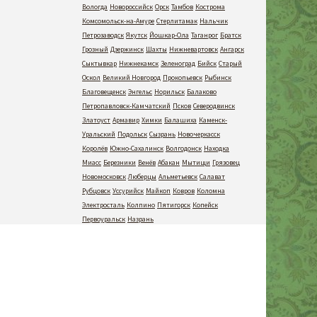
Вологда
Новороссийск
Орск
Тамбов
Кострома
Комсомольск-на-Амуре
Стерлитамак
Нальчик
Петрозаводск
Якутск
Йошкар-Ола
Таганрог
Братск
Грозный
Дзержинск
Шахты
Нижневартовск
Ангарск
Сыктывкар
Нижнекамск
Зеленоград
Бийск
Старый
Оскол
Великий Новгород
Прокопьевск
Рыбинск
Благовещенск
Энгельс
Норильск
Балаково
Петропавловск-Камчатский
Псков
Северодвинск
Златоуст
Армавир
Химки
Балашиха
Каменск-
Уральский
Подольск
Сызрань
Новочеркасск
Королёв
Южно-Сахалинск
Волгодонск
Находка
Миасс
Березники
Венёв
Абакан
Мытищи
Грязовец
Новомосковск
Люберцы
Альметьевск
Салават
Рубцовск
Уссурийск
Майкоп
Ковров
Коломна
Электросталь
Колпино
Пятигорск
Копейск
Первоуральск
Назрань