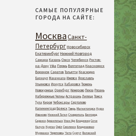
САМЫЕ ПОПУЛЯРНЫЕ
ГОРОДА НА САЙТЕ:
Москва
Санкт-
Петербург
Новосибирск
Екатеринбург
Нижний Новгород
Самара
Казань
Омск
Челябинск
Ростов-
на-Дону
Уфа
Пермь
Волгоград
Красноярск
Воронеж
Саратов
Тольятти
Краснодар
Барнаул
Махачкала
Ижевск
Ярославль
Ульяновск
Иркутск
Хабаровск
Тюмень
Новокузнецк
Оренбург
Кемерово
Пенза
Рязань
Набережные Челны
Астрахань
Липецк
Томск
Тула
Киров
Чебоксары
Сертолово
Калининград
Брянск
Тверь
Магнитогорск
Курск
Иваново
Нижний Тагил
Ставрополь
Белгород
Саранск
Архангельск
Улан-Удэ
Владимир
Сочи
Калуга
Курган
Орёл
Смоленск
Владикавказ
Мурманск
Череповец
Чита
Сургут
Волжский