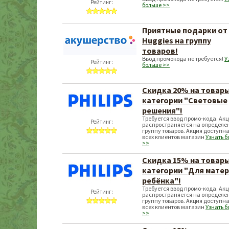
Рейтинг:
больше >>
Приятные подарки от
Huggies на группу
товаров!
Ввод промокода не требуется!
У
Рейтинг:
больше >>
Скидка 20% на товар
категории "Световые
решения"!
Требуется ввод промо-кода. Ак
Рейтинг:
распространяется на определе
группу товаров. Акция доступна
всех клиентов магазин
Узнать 
>>
Скидка 15% на товар
категории "Для матер
ребёнка"!
Требуется ввод промо-кода. Ак
Рейтинг:
распространяется на определе
группу товаров. Акция доступна
всех клиентов магазин
Узнать 
>>