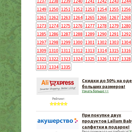
1237
1238
1239
1240
1241
1242
1243
1244
1249
1250
1251
1252
1253
1254
1255
1256
1261
1262
1263
1264
1265
1266
1267
1268
1273
1274
1275
1276
1277
1278
1279
1280
1285
1286
1287
1288
1289
1290
1291
1292
1297
1298
1299
1300
1301
1302
1303
1304
1309
1310
1311
1312
1313
1314
1315
1316
1321
1322
1323
1324
1325
1326
1327
1328
1333
1334
1335
Скидки до 50% на од
больших размеров!
Узнать больше >>
Рейтинг:
При покупке двух
продуктов Lallum Baby
салфетки в подарок!
Ввод промокода не требуется!
У