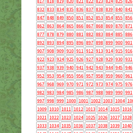
817
818
819
820
821
822
823
824
825
826
832
833
834
835
836
837
838
839
840
841
847
848
849
850
851
852
853
854
855
856
862
863
864
865
866
867
868
869
870
871
877
878
879
880
881
882
883
884
885
886
892
893
894
895
896
897
898
899
900
901
907
908
909
910
911
912
913
914
915
916
922
923
924
925
926
927
928
929
930
931
937
938
939
940
941
942
943
944
945
946
952
953
954
955
956
957
958
959
960
961
967
968
969
970
971
972
973
974
975
976
982
983
984
985
986
987
988
989
990
991
997
998
999
1000
1001
1002
1003
1004
10
1009
1010
1011
1012
1013
1014
1015
1016
1021
1022
1023
1024
1025
1026
1027
1028
1033
1034
1035
1036
1037
1038
1039
1040