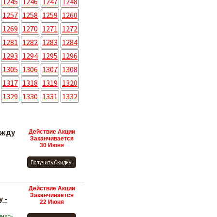
1245
1246
1247
1248
1257
1258
1259
1260
1269
1270
1271
1272
1281
1282
1283
1284
1293
1294
1295
1296
1305
1306
1307
1308
1317
1318
1319
1320
1329
1330
1331
1332
ежду
Действие Акции
Заканчивается
30 Июня
Получить Скидку!
Действие Акции
Заканчивается
 -
22 Июня
знать