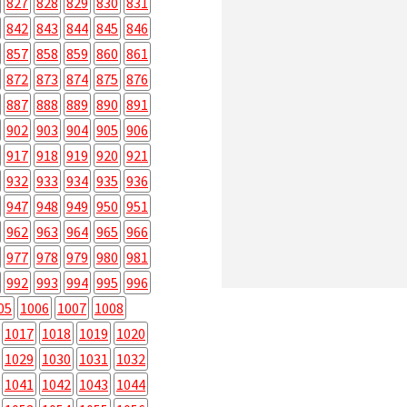
827
828
829
830
831
842
843
844
845
846
857
858
859
860
861
872
873
874
875
876
887
888
889
890
891
902
903
904
905
906
917
918
919
920
921
932
933
934
935
936
947
948
949
950
951
962
963
964
965
966
977
978
979
980
981
992
993
994
995
996
05
1006
1007
1008
1017
1018
1019
1020
1029
1030
1031
1032
1041
1042
1043
1044