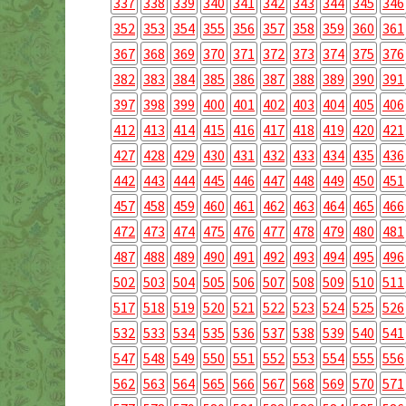
337
338
339
340
341
342
343
344
345
346
352
353
354
355
356
357
358
359
360
361
367
368
369
370
371
372
373
374
375
376
382
383
384
385
386
387
388
389
390
391
397
398
399
400
401
402
403
404
405
406
412
413
414
415
416
417
418
419
420
421
427
428
429
430
431
432
433
434
435
436
442
443
444
445
446
447
448
449
450
451
457
458
459
460
461
462
463
464
465
466
472
473
474
475
476
477
478
479
480
481
487
488
489
490
491
492
493
494
495
496
502
503
504
505
506
507
508
509
510
511
517
518
519
520
521
522
523
524
525
526
532
533
534
535
536
537
538
539
540
541
547
548
549
550
551
552
553
554
555
556
562
563
564
565
566
567
568
569
570
571