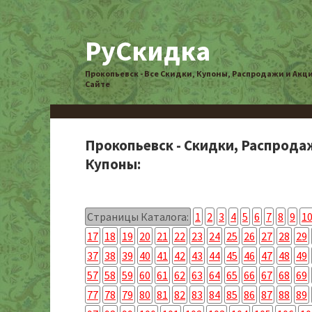
РуСкидка
Прокопьевск - Все Скидки, Купоны, Распродажи и Акц
Сайте
Прокопьевск - Скидки, Распрода
Купоны:
Страницы Каталога:
1
2
3
4
5
6
7
8
9
1
17
18
19
20
21
22
23
24
25
26
27
28
29
37
38
39
40
41
42
43
44
45
46
47
48
49
57
58
59
60
61
62
63
64
65
66
67
68
69
77
78
79
80
81
82
83
84
85
86
87
88
89