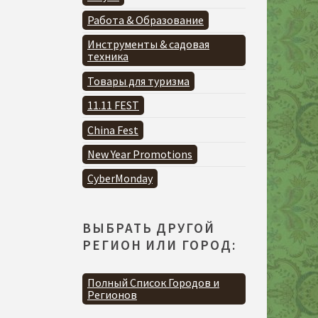
Работа & Образование
Инструменты & садовая
техника
Товары для туризма
11.11 FEST
China Fest
New Year Promotions
CyberMonday
ВЫБРАТЬ ДРУГОЙ
РЕГИОН ИЛИ ГОРОД:
Полный Список Городов и
Регионов