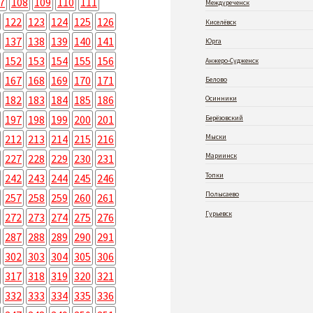
7
108
109
110
111
Междуреченск
122
123
124
125
126
Киселёвск
137
138
139
140
141
Юрга
152
153
154
155
156
Анжеро-Судженск
167
168
169
170
171
Белово
182
183
184
185
186
Осинники
197
198
199
200
201
Берёзовский
212
213
214
215
216
Мыски
Мариинск
227
228
229
230
231
Топки
242
243
244
245
246
Полысаево
257
258
259
260
261
Гурьевск
272
273
274
275
276
287
288
289
290
291
302
303
304
305
306
317
318
319
320
321
332
333
334
335
336