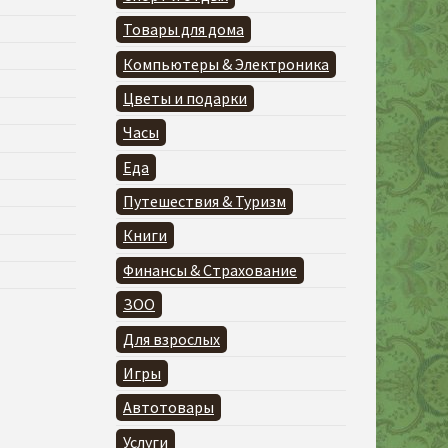
Товары для дома
Компьютеры & Электроника
Цветы и подарки
Часы
Еда
Путешествия & Туризм
Книги
Финансы & Страхование
ЗОО
Для взрослых
Игры
Автотовары
Услуги