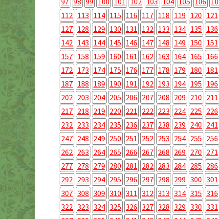
97
98
99
100
101
102
103
104
105
106
10
112
113
114
115
116
117
118
119
120
121
127
128
129
130
131
132
133
134
135
136
142
143
144
145
146
147
148
149
150
151
157
158
159
160
161
162
163
164
165
166
172
173
174
175
176
177
178
179
180
181
187
188
189
190
191
192
193
194
195
196
202
203
204
205
206
207
208
209
210
211
217
218
219
220
221
222
223
224
225
226
232
233
234
235
236
237
238
239
240
241
247
248
249
250
251
252
253
254
255
256
262
263
264
265
266
267
268
269
270
271
277
278
279
280
281
282
283
284
285
286
292
293
294
295
296
297
298
299
300
301
307
308
309
310
311
312
313
314
315
316
322
323
324
325
326
327
328
329
330
331