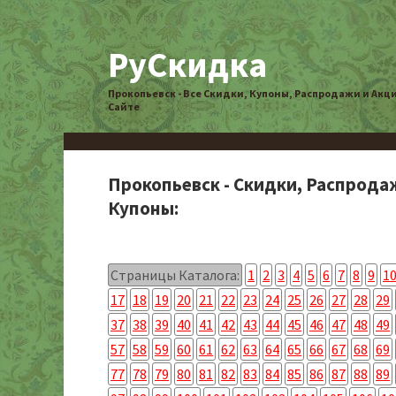
РуСкидка
Прокопьевск - Все Скидки, Купоны, Распродажи и Акц
Сайте
Прокопьевск - Скидки, Распрода
Купоны:
Страницы Каталога:
1
2
3
4
5
6
7
8
9
1
17
18
19
20
21
22
23
24
25
26
27
28
29
37
38
39
40
41
42
43
44
45
46
47
48
49
57
58
59
60
61
62
63
64
65
66
67
68
69
77
78
79
80
81
82
83
84
85
86
87
88
89