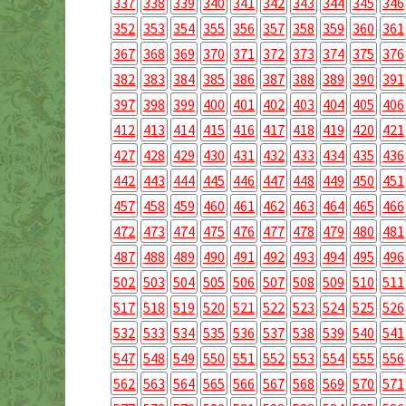
337
338
339
340
341
342
343
344
345
346
352
353
354
355
356
357
358
359
360
361
367
368
369
370
371
372
373
374
375
376
382
383
384
385
386
387
388
389
390
391
397
398
399
400
401
402
403
404
405
406
412
413
414
415
416
417
418
419
420
421
427
428
429
430
431
432
433
434
435
436
442
443
444
445
446
447
448
449
450
451
457
458
459
460
461
462
463
464
465
466
472
473
474
475
476
477
478
479
480
481
487
488
489
490
491
492
493
494
495
496
502
503
504
505
506
507
508
509
510
511
517
518
519
520
521
522
523
524
525
526
532
533
534
535
536
537
538
539
540
541
547
548
549
550
551
552
553
554
555
556
562
563
564
565
566
567
568
569
570
571