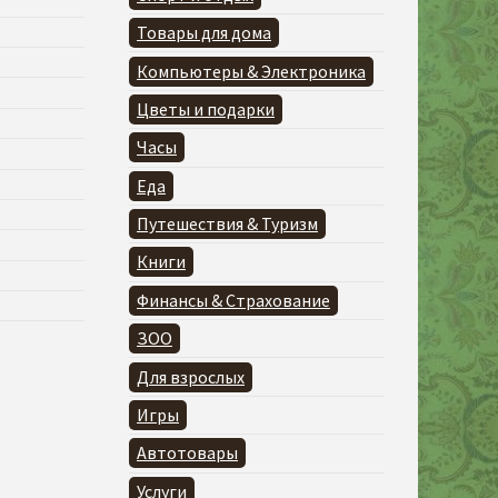
Товары для дома
Компьютеры & Электроника
Цветы и подарки
Часы
Еда
Путешествия & Туризм
Книги
Финансы & Страхование
ЗОО
Для взрослых
Игры
Автотовары
Услуги