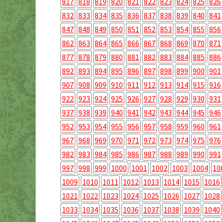
817
818
819
820
821
822
823
824
825
826
832
833
834
835
836
837
838
839
840
841
847
848
849
850
851
852
853
854
855
856
862
863
864
865
866
867
868
869
870
871
877
878
879
880
881
882
883
884
885
886
892
893
894
895
896
897
898
899
900
901
907
908
909
910
911
912
913
914
915
916
922
923
924
925
926
927
928
929
930
931
937
938
939
940
941
942
943
944
945
946
952
953
954
955
956
957
958
959
960
961
967
968
969
970
971
972
973
974
975
976
982
983
984
985
986
987
988
989
990
991
997
998
999
1000
1001
1002
1003
1004
10
1009
1010
1011
1012
1013
1014
1015
1016
1021
1022
1023
1024
1025
1026
1027
1028
1033
1034
1035
1036
1037
1038
1039
1040