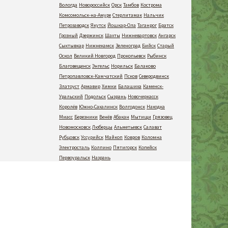
Вологда
Новороссийск
Орск
Тамбов
Кострома
Комсомольск-на-Амуре
Стерлитамак
Нальчик
Петрозаводск
Якутск
Йошкар-Ола
Таганрог
Братск
Грозный
Дзержинск
Шахты
Нижневартовск
Ангарск
Сыктывкар
Нижнекамск
Зеленоград
Бийск
Старый
Оскол
Великий Новгород
Прокопьевск
Рыбинск
Благовещенск
Энгельс
Норильск
Балаково
Петропавловск-Камчатский
Псков
Северодвинск
Златоуст
Армавир
Химки
Балашиха
Каменск-
Уральский
Подольск
Сызрань
Новочеркасск
Королёв
Южно-Сахалинск
Волгодонск
Находка
Миасс
Березники
Венёв
Абакан
Мытищи
Грязовец
Новомосковск
Люберцы
Альметьевск
Салават
Рубцовск
Уссурийск
Майкоп
Ковров
Коломна
Электросталь
Колпино
Пятигорск
Копейск
Первоуральск
Назрань