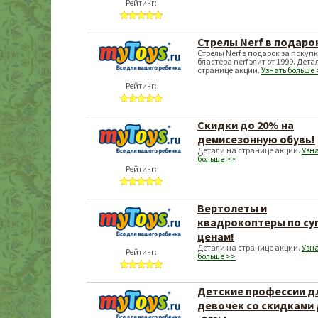
Рейтинг:
Стрелы Nerf в подаро
Стрелы Nerf в подарок за покуп
бластера nerf элит от 1999. Дета
странице акции.
Узнать больше 
Рейтинг:
Скидки до 20% на
демисезонную обувь!
Детали на странице акции.
Узн
больше >>
Рейтинг:
Вертолеты и
квадрокоптеры по су
ценам!
Детали на странице акции.
Узн
Рейтинг:
больше >>
Детские профессии д
девочек со скидками