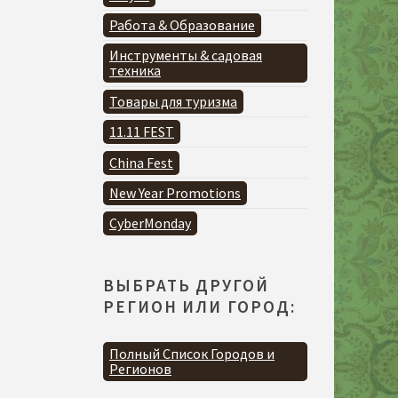
Работа & Образование
Инструменты & садовая
техника
Товары для туризма
11.11 FEST
China Fest
New Year Promotions
CyberMonday
ВЫБРАТЬ ДРУГОЙ
РЕГИОН ИЛИ ГОРОД:
Полный Список Городов и
Регионов