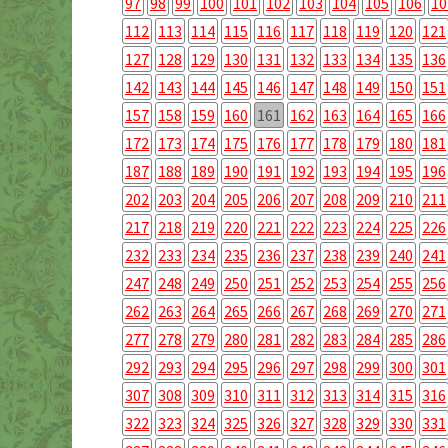
97
98
99
100
101
102
103
104
105
106
10
112
113
114
115
116
117
118
119
120
121
127
128
129
130
131
132
133
134
135
136
142
143
144
145
146
147
148
149
150
151
157
158
159
160
161
162
163
164
165
166
172
173
174
175
176
177
178
179
180
181
187
188
189
190
191
192
193
194
195
196
202
203
204
205
206
207
208
209
210
211
217
218
219
220
221
222
223
224
225
226
232
233
234
235
236
237
238
239
240
241
247
248
249
250
251
252
253
254
255
256
262
263
264
265
266
267
268
269
270
271
277
278
279
280
281
282
283
284
285
286
292
293
294
295
296
297
298
299
300
301
307
308
309
310
311
312
313
314
315
316
322
323
324
325
326
327
328
329
330
331