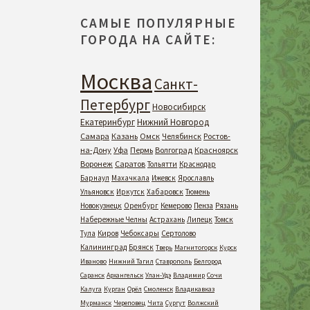
САМЫЕ ПОПУЛЯРНЫЕ
ГОРОДА НА САЙТЕ:
Москва
Санкт-
Петербург
Новосибирск
Екатеринбург
Нижний Новгород
Самара
Казань
Омск
Челябинск
Ростов-
на-Дону
Уфа
Пермь
Волгоград
Красноярск
Воронеж
Саратов
Тольятти
Краснодар
Барнаул
Махачкала
Ижевск
Ярославль
Ульяновск
Иркутск
Хабаровск
Тюмень
Новокузнецк
Оренбург
Кемерово
Пенза
Рязань
Набережные Челны
Астрахань
Липецк
Томск
Тула
Киров
Чебоксары
Сертолово
Калининград
Брянск
Тверь
Магнитогорск
Курск
Иваново
Нижний Тагил
Ставрополь
Белгород
Саранск
Архангельск
Улан-Удэ
Владимир
Сочи
Калуга
Курган
Орёл
Смоленск
Владикавказ
Мурманск
Череповец
Чита
Сургут
Волжский