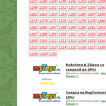
1237
1238
1239
1240
1241
1242
1243
1244
1249
1250
1251
1252
1253
1254
1255
1256
1261
1262
1263
1264
1265
1266
1267
1268
1273
1274
1275
1276
1277
1278
1279
1280
1285
1286
1287
1288
1289
1290
1291
1292
1297
1298
1299
1300
1301
1302
1303
1304
1309
1310
1311
1312
1313
1314
1315
1316
1321
1322
1323
1324
1325
1326
1327
1328
1333
1334
1335
Robotime & Zilipoo со
скидкой до 20%!
Детали на странице акции.
Узн
больше >>
Рейтинг:
Скидка на Magformer
10%!
Детали на странице акции.
Узн
больше >>