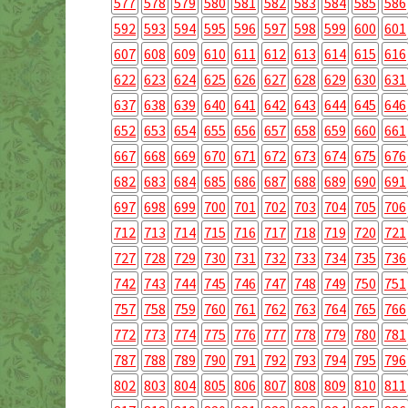
577
578
579
580
581
582
583
584
585
586
592
593
594
595
596
597
598
599
600
601
607
608
609
610
611
612
613
614
615
616
622
623
624
625
626
627
628
629
630
631
637
638
639
640
641
642
643
644
645
646
652
653
654
655
656
657
658
659
660
661
667
668
669
670
671
672
673
674
675
676
682
683
684
685
686
687
688
689
690
691
697
698
699
700
701
702
703
704
705
706
712
713
714
715
716
717
718
719
720
721
727
728
729
730
731
732
733
734
735
736
742
743
744
745
746
747
748
749
750
751
757
758
759
760
761
762
763
764
765
766
772
773
774
775
776
777
778
779
780
781
787
788
789
790
791
792
793
794
795
796
802
803
804
805
806
807
808
809
810
811