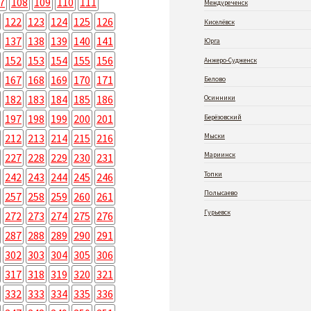
7
108
109
110
111
Междуреченск
122
123
124
125
126
Киселёвск
137
138
139
140
141
Юрга
152
153
154
155
156
Анжеро-Судженск
167
168
169
170
171
Белово
182
183
184
185
186
Осинники
197
198
199
200
201
Берёзовский
212
213
214
215
216
Мыски
Мариинск
227
228
229
230
231
Топки
242
243
244
245
246
Полысаево
257
258
259
260
261
Гурьевск
272
273
274
275
276
287
288
289
290
291
302
303
304
305
306
317
318
319
320
321
332
333
334
335
336