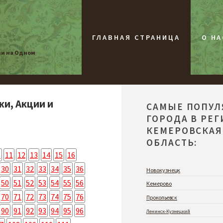
ГЛАВНАЯ СТРАНИЦА
О НА
ии на Одном
жи, Акции и
САМЫЕ ПОПУ
ГОРОДА В РЕ
КЕМЕРОВСКАЯ
ОБЛАСТЬ:
0
11
12
13
14
15
16
30
31
32
33
34
35
36
Новокузнецк
50
51
52
53
54
55
56
Кемерово
70
71
72
73
74
75
76
Прокопьевск
90
91
92
93
94
95
96
Ленинск-Кузнецкий