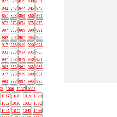
827
828
829
830
831
842
843
844
845
846
857
858
859
860
861
872
873
874
875
876
887
888
889
890
891
902
903
904
905
906
917
918
919
920
921
932
933
934
935
936
947
948
949
950
951
962
963
964
965
966
977
978
979
980
981
992
993
994
995
996
05
1006
1007
1008
1017
1018
1019
1020
1029
1030
1031
1032
1041
1042
1043
1044