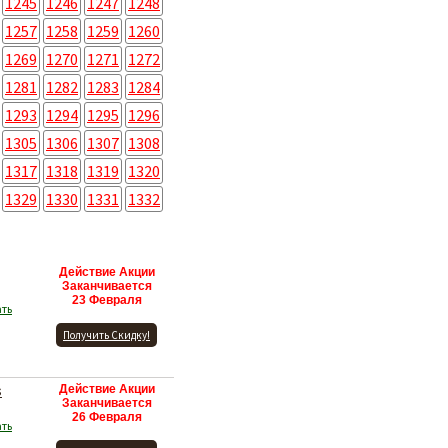
1245
1246
1247
1248
1257
1258
1259
1260
1269
1270
1271
1272
1281
1282
1283
1284
1293
1294
1295
1296
1305
1306
1307
1308
1317
1318
1319
1320
1329
1330
1331
1332
Действие Акции
Заканчивается
23 Февраля
ать
Получить Скидку!
s
Действие Акции
Заканчивается
26 Февраля
ать