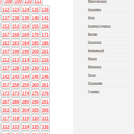
7
108
109
110
111
Междуреченск
122
123
124
125
126
Киселёвск
137
138
139
140
141
Юрга
152
153
154
155
156
Анжеро-Судженск
167
168
169
170
171
Белово
182
183
184
185
186
Осинники
197
198
199
200
201
Берёзовский
212
213
214
215
216
Мыски
Мариинск
227
228
229
230
231
Топки
242
243
244
245
246
Полысаево
257
258
259
260
261
Гурьевск
272
273
274
275
276
287
288
289
290
291
302
303
304
305
306
317
318
319
320
321
332
333
334
335
336