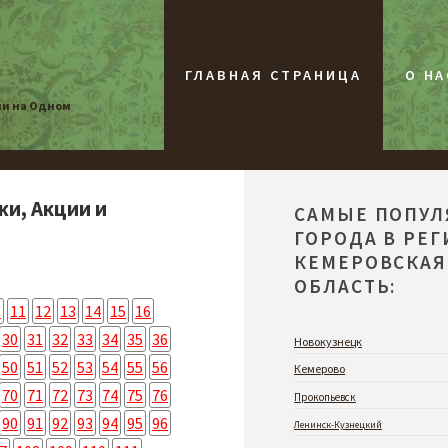
ГЛАВНАЯ СТРАНИЦА
О НА
ии на Одном
жи, Акции и
САМЫЕ ПОПУ
ГОРОДА В РЕ
КЕМЕРОВСКАЯ
ОБЛАСТЬ:
0
11
12
13
14
15
16
30
31
32
33
34
35
36
Новокузнецк
50
51
52
53
54
55
56
Кемерово
70
71
72
73
74
75
76
Прокопьевск
90
91
92
93
94
95
96
Ленинск-Кузнецкий