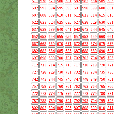
577
578
579
580
581
582
583
584
585
586
592
593
594
595
596
597
598
599
600
601
607
608
609
610
611
612
613
614
615
616
622
623
624
625
626
627
628
629
630
631
637
638
639
640
641
642
643
644
645
646
652
653
654
655
656
657
658
659
660
661
667
668
669
670
671
672
673
674
675
676
682
683
684
685
686
687
688
689
690
691
697
698
699
700
701
702
703
704
705
706
712
713
714
715
716
717
718
719
720
721
727
728
729
730
731
732
733
734
735
736
742
743
744
745
746
747
748
749
750
751
757
758
759
760
761
762
763
764
765
766
772
773
774
775
776
777
778
779
780
781
787
788
789
790
791
792
793
794
795
796
802
803
804
805
806
807
808
809
810
811