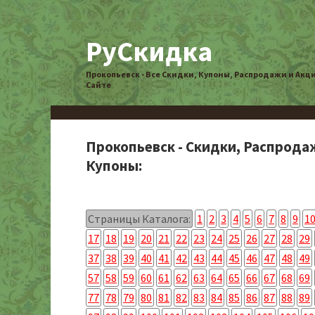
РуСкидка
Прокопьевск - Все Скидки, Купоны, Распродажи и Акц
Сайте
Прокопьевск - Скидки, Распрода
Купоны:
Страницы Каталога:
1
2
3
4
5
6
7
8
9
1
17
18
19
20
21
22
23
24
25
26
27
28
29
37
38
39
40
41
42
43
44
45
46
47
48
49
57
58
59
60
61
62
63
64
65
66
67
68
69
77
78
79
80
81
82
83
84
85
86
87
88
89