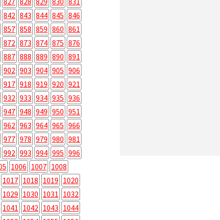
827
828
829
830
831
842
843
844
845
846
857
858
859
860
861
872
873
874
875
876
887
888
889
890
891
902
903
904
905
906
917
918
919
920
921
932
933
934
935
936
947
948
949
950
951
962
963
964
965
966
977
978
979
980
981
992
993
994
995
996
05
1006
1007
1008
1017
1018
1019
1020
1029
1030
1031
1032
1041
1042
1043
1044