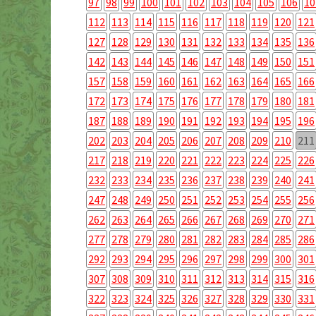
97
98
99
100
101
102
103
104
105
106
10
112
113
114
115
116
117
118
119
120
121
127
128
129
130
131
132
133
134
135
136
142
143
144
145
146
147
148
149
150
151
157
158
159
160
161
162
163
164
165
166
172
173
174
175
176
177
178
179
180
181
187
188
189
190
191
192
193
194
195
196
202
203
204
205
206
207
208
209
210
211
217
218
219
220
221
222
223
224
225
226
232
233
234
235
236
237
238
239
240
241
247
248
249
250
251
252
253
254
255
256
262
263
264
265
266
267
268
269
270
271
277
278
279
280
281
282
283
284
285
286
292
293
294
295
296
297
298
299
300
301
307
308
309
310
311
312
313
314
315
316
322
323
324
325
326
327
328
329
330
331