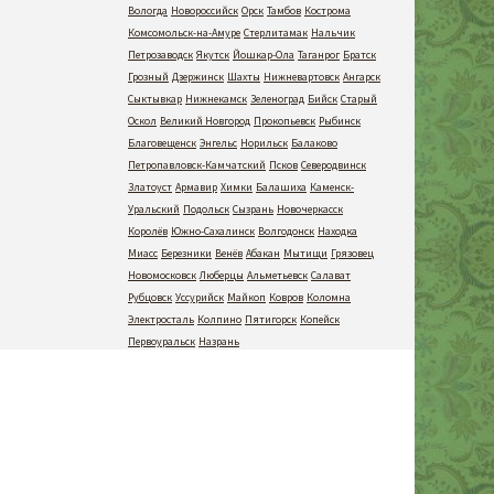
Вологда
Новороссийск
Орск
Тамбов
Кострома
Комсомольск-на-Амуре
Стерлитамак
Нальчик
Петрозаводск
Якутск
Йошкар-Ола
Таганрог
Братск
Грозный
Дзержинск
Шахты
Нижневартовск
Ангарск
Сыктывкар
Нижнекамск
Зеленоград
Бийск
Старый
Оскол
Великий Новгород
Прокопьевск
Рыбинск
Благовещенск
Энгельс
Норильск
Балаково
Петропавловск-Камчатский
Псков
Северодвинск
Златоуст
Армавир
Химки
Балашиха
Каменск-
Уральский
Подольск
Сызрань
Новочеркасск
Королёв
Южно-Сахалинск
Волгодонск
Находка
Миасс
Березники
Венёв
Абакан
Мытищи
Грязовец
Новомосковск
Люберцы
Альметьевск
Салават
Рубцовск
Уссурийск
Майкоп
Ковров
Коломна
Электросталь
Колпино
Пятигорск
Копейск
Первоуральск
Назрань