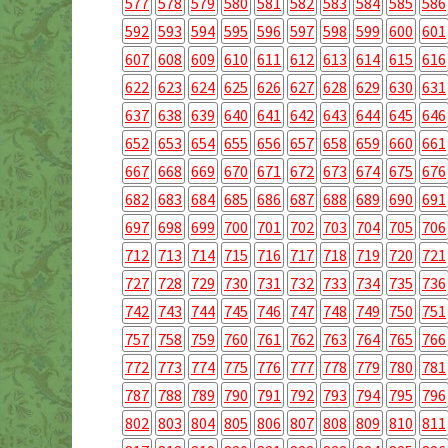
577
578
579
580
581
582
583
584
585
586
592
593
594
595
596
597
598
599
600
601
607
608
609
610
611
612
613
614
615
616
622
623
624
625
626
627
628
629
630
631
637
638
639
640
641
642
643
644
645
646
652
653
654
655
656
657
658
659
660
661
667
668
669
670
671
672
673
674
675
676
682
683
684
685
686
687
688
689
690
691
697
698
699
700
701
702
703
704
705
706
712
713
714
715
716
717
718
719
720
721
727
728
729
730
731
732
733
734
735
736
742
743
744
745
746
747
748
749
750
751
757
758
759
760
761
762
763
764
765
766
772
773
774
775
776
777
778
779
780
781
787
788
789
790
791
792
793
794
795
796
802
803
804
805
806
807
808
809
810
811