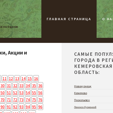
ГЛАВНАЯ СТРАНИЦА
О НА
ии на Одном
жи, Акции и
САМЫЕ ПОПУ
ГОРОДА В РЕ
КЕМЕРОВСКАЯ
ОБЛАСТЬ:
0
11
12
13
14
15
16
30
31
32
33
34
35
36
Новокузнецк
50
51
52
53
54
55
56
Кемерово
70
71
72
73
74
75
76
Прокопьевск
90
91
92
93
94
95
96
Ленинск-Кузнецкий