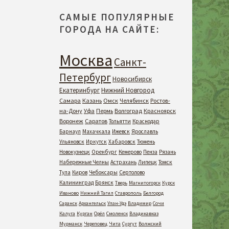
САМЫЕ ПОПУЛЯРНЫЕ
ГОРОДА НА САЙТЕ:
Москва
Санкт-
Петербург
Новосибирск
Екатеринбург
Нижний Новгород
Самара
Казань
Омск
Челябинск
Ростов-
на-Дону
Уфа
Пермь
Волгоград
Красноярск
Воронеж
Саратов
Тольятти
Краснодар
Барнаул
Махачкала
Ижевск
Ярославль
Ульяновск
Иркутск
Хабаровск
Тюмень
Новокузнецк
Оренбург
Кемерово
Пенза
Рязань
Набережные Челны
Астрахань
Липецк
Томск
Тула
Киров
Чебоксары
Сертолово
Калининград
Брянск
Тверь
Магнитогорск
Курск
Иваново
Нижний Тагил
Ставрополь
Белгород
Саранск
Архангельск
Улан-Удэ
Владимир
Сочи
Калуга
Курган
Орёл
Смоленск
Владикавказ
Мурманск
Череповец
Чита
Сургут
Волжский