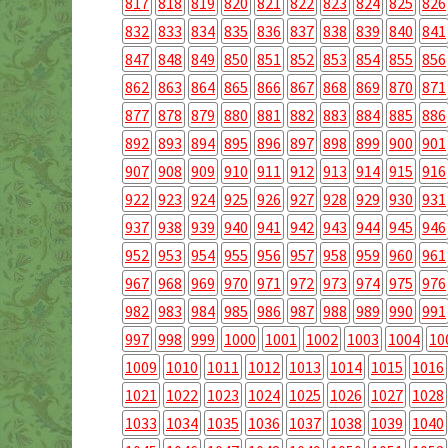
817
818
819
820
821
822
823
824
825
826
832
833
834
835
836
837
838
839
840
841
847
848
849
850
851
852
853
854
855
856
862
863
864
865
866
867
868
869
870
871
877
878
879
880
881
882
883
884
885
886
892
893
894
895
896
897
898
899
900
901
907
908
909
910
911
912
913
914
915
916
922
923
924
925
926
927
928
929
930
931
937
938
939
940
941
942
943
944
945
946
952
953
954
955
956
957
958
959
960
961
967
968
969
970
971
972
973
974
975
976
982
983
984
985
986
987
988
989
990
991
997
998
999
1000
1001
1002
1003
1004
10
1009
1010
1011
1012
1013
1014
1015
1016
1021
1022
1023
1024
1025
1026
1027
1028
1033
1034
1035
1036
1037
1038
1039
1040