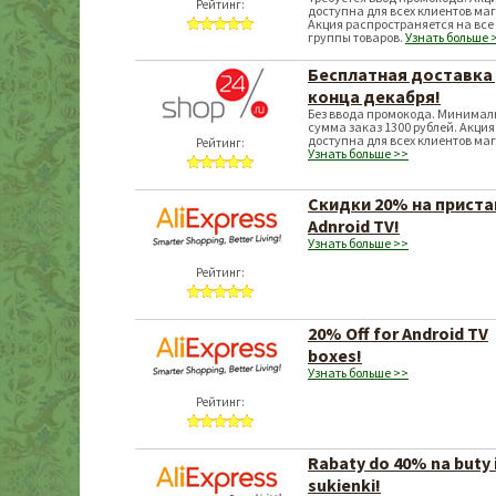
Рейтинг:
доступна для всех клиентов ма
Акция распространяется на все
группы товаров.
Узнать больше 
Бесплатная доставка
конца декабря!
Без ввода промокода. Минимал
сумма заказ 1300 рублей. Акция
доступна для всех клиентов ма
Рейтинг:
Узнать больше >>
Скидки 20% на приста
Adnroid TV!
Узнать больше >>
Рейтинг:
20% Off for Android TV
boxes!
Узнать больше >>
Рейтинг:
Rabaty do 40% na buty 
sukienki!