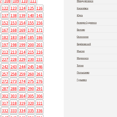
7
108
109
110
111
Междуреченск
122
123
124
125
126
Киселёвск
137
138
139
140
141
Юрга
152
153
154
155
156
Анжеро-Судженск
167
168
169
170
171
Белово
182
183
184
185
186
Осинники
197
198
199
200
201
Берёзовский
212
213
214
215
216
Мыски
Мариинск
227
228
229
230
231
Топки
242
243
244
245
246
Полысаево
257
258
259
260
261
Гурьевск
272
273
274
275
276
287
288
289
290
291
302
303
304
305
306
317
318
319
320
321
332
333
334
335
336