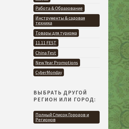
Работа & Образование
Инструменты & садовая
техника
Товары для туризма
11.11 FEST
China Fest
New Year Promotions
CyberMonday
ВЫБРАТЬ ДРУГОЙ
РЕГИОН ИЛИ ГОРОД:
Полный Список Городов и
Регионов