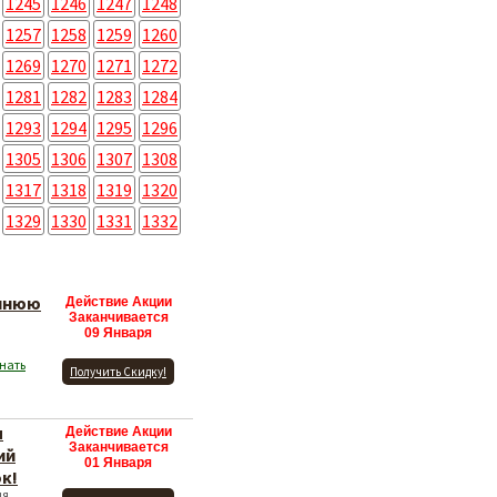
1245
1246
1247
1248
1257
1258
1259
1260
1269
1270
1271
1272
1281
1282
1283
1284
1293
1294
1295
1296
1305
1306
1307
1308
1317
1318
1319
1320
1329
1330
1331
1332
имнюю
Действие Акции
Заканчивается
09 Января
нать
Получить Скидку!
ы
Действие Акции
Заканчивается
ий
01 Января
к!
ия