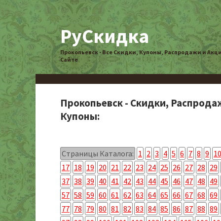
РуСкидка
Прокопьевск - Все Скидки, Купоны, Распродажи и Акц
Сайте
Прокопьевск - Скидки, Распрода
Купоны:
Страницы Каталога:
1
2
3
4
5
6
7
8
9
1
17
18
19
20
21
22
23
24
25
26
27
28
29
37
38
39
40
41
42
43
44
45
46
47
48
49
57
58
59
60
61
62
63
64
65
66
67
68
69
77
78
79
80
81
82
83
84
85
86
87
88
89