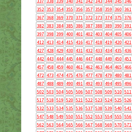
337
338
339
340
341
342
343
344
345
346
352
353
354
355
356
357
358
359
360
361
367
368
369
370
371
372
373
374
375
376
382
383
384
385
386
387
388
389
390
391
397
398
399
400
401
402
403
404
405
406
412
413
414
415
416
417
418
419
420
421
427
428
429
430
431
432
433
434
435
436
442
443
444
445
446
447
448
449
450
451
457
458
459
460
461
462
463
464
465
466
472
473
474
475
476
477
478
479
480
481
487
488
489
490
491
492
493
494
495
496
502
503
504
505
506
507
508
509
510
511
517
518
519
520
521
522
523
524
525
526
532
533
534
535
536
537
538
539
540
541
547
548
549
550
551
552
553
554
555
556
562
563
564
565
566
567
568
569
570
571