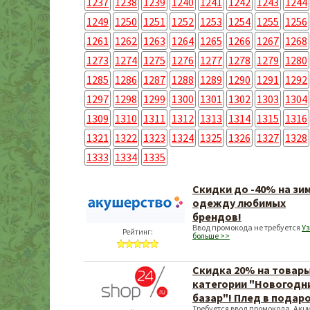
1237
1238
1239
1240
1241
1242
1243
1244
1249
1250
1251
1252
1253
1254
1255
1256
1261
1262
1263
1264
1265
1266
1267
1268
1273
1274
1275
1276
1277
1278
1279
1280
1285
1286
1287
1288
1289
1290
1291
1292
1297
1298
1299
1300
1301
1302
1303
1304
1309
1310
1311
1312
1313
1314
1315
1316
1321
1322
1323
1324
1325
1326
1327
1328
1333
1334
1335
Скидки до -40% на з
одежду любимых
брендов!
Ввод промокода не требуется
Уз
Рейтинг:
больше >>
Скидка 20% на товар
категории "Новогодн
базар"! Плед в подаро
Требуется ввод промокода. Акц