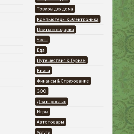
Товары для дома
Компьютеры & Электроника
Цветы и подарки
Часы
Еда
Путешествия & Туризм
Книги
Финансы & Страхование
ЗОО
Для взрослых
Игры
Автотовары
Услуги