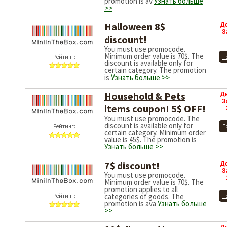
promotion is av
Узнать больше
>>
Halloween 8$
Д
З
discount!
You must use promocode.
Minimum order value is 70$. The
Рейтинг:
П
discount is available only for
certain category. The promotion
is
Узнать больше >>
Household & Pets
Д
З
items coupon! 5$ OFF!
You must use promocode. The
discount is available only for
Рейтинг:
П
certain category. Minimum order
value is 45$. The promotion is
Узнать больше >>
7$ discount!
Д
З
You must use promocode.
Minimum order value is 70$. The
promotion applies to all
categories of goods. The
Рейтинг:
П
promotion is ava
Узнать больше
>>