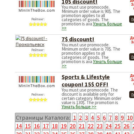
10$ discount!
Д
З
You must use promocode.
Minimum order value is 90$. The
promotion applies to all
categories of goods. The
Рейтинг:
П
promotion is ava
Узнать больше
>>
7$ discount!
Д
З
You must use promocode.
Minimum order value is 70$. The
Рейтинг:
promotion applies to all
categories of goods. The
П
promotion is ava
Узнать больше
>>
Sports & Lifestyle
Д
З
coupon! 15$ OFF!
You must use promocode. The
discount is available only for
Рейтинг:
П
certain category. Minimum order
value is 130$. The promotion is
Узнать больше >>
Страницы Каталога:
1
2
3
4
5
6
7
8
9
10
14
15
16
17
18
19
20
21
22
23
24
25
26