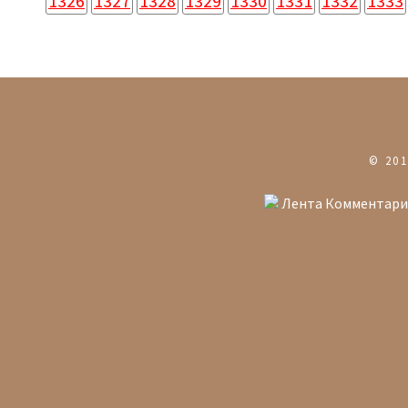
1326
1327
1328
1329
1330
1331
1332
1333
© 20
Лента Комментари