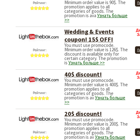
Minimum order value is 90$. The
Рейтинг:
П
promotion applies to all
categories of goods. The
promotion is ava
Узнать больше
>>
Wedding & Events
Д
З
coupon! 15$ OFF!
You must use promocode.
Minimum order value is 126$. The
Рейтинг:
П
discount is available only for
certain category. The promotion
is
Узнать больше >>
40$ discount!
Д
З
You must use promocode.
Minimum order value is 400$. The
promotion applies to all
categories of goods. The
Рейтинг:
П
promotion is av
Узнать больше
>>
20$ discount!
Д
З
You must use promocode.
Minimum order value is 200$. The
promotion applies to all
categories of goods. The
Рейтинг:
П
promotion is av
Узнать больше