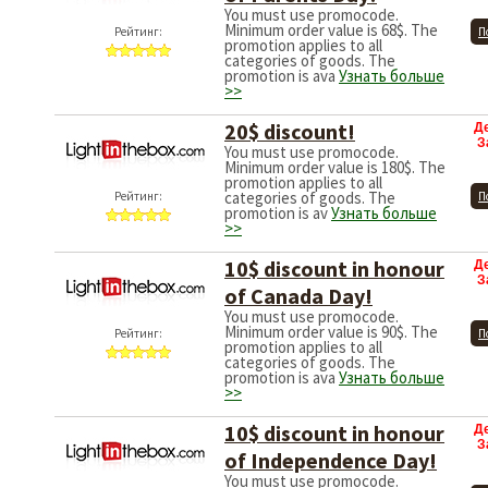
You must use promocode.
Minimum order value is 68$. The
Рейтинг:
П
promotion applies to all
categories of goods. The
promotion is ava
Узнать больше
>>
20$ discount!
Д
З
You must use promocode.
Minimum order value is 180$. The
promotion applies to all
categories of goods. The
Рейтинг:
П
promotion is av
Узнать больше
>>
10$ discount in honour
Д
З
of Canada Day!
You must use promocode.
Minimum order value is 90$. The
Рейтинг:
П
promotion applies to all
categories of goods. The
promotion is ava
Узнать больше
>>
10$ discount in honour
Д
З
of Independence Day!
You must use promocode.