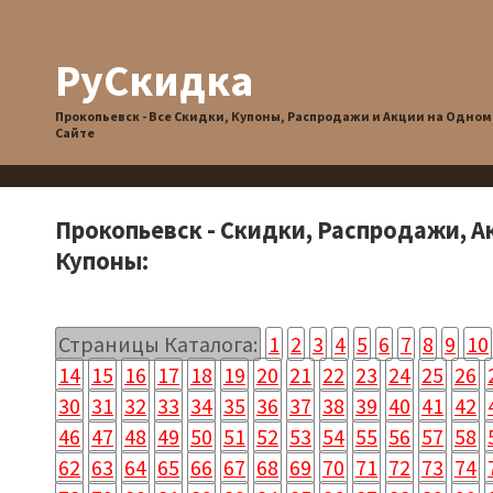
РуСкидка
Прокопьевск - Все Скидки, Купоны, Распродажи и Акции на Одном
Сайте
Прокопьевск - Скидки, Распродажи, А
Купоны:
Страницы Каталога:
1
2
3
4
5
6
7
8
9
10
14
15
16
17
18
19
20
21
22
23
24
25
26
30
31
32
33
34
35
36
37
38
39
40
41
42
46
47
48
49
50
51
52
53
54
55
56
57
58
62
63
64
65
66
67
68
69
70
71
72
73
74