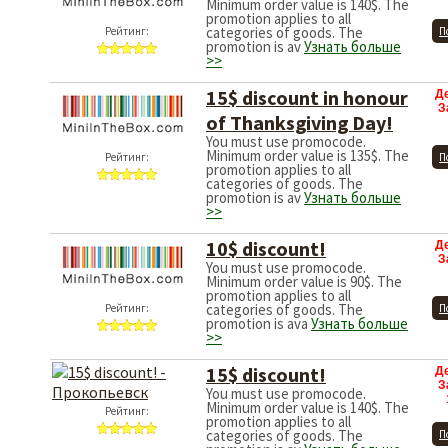
Minimum order value is 140$. The
promotion applies to all
categories of goods. The
Рейтинг:
П
promotion is av
Узнать больше
>>
15$ discount in honour
Д
З
of Thanksgiving Day!
You must use promocode.
Minimum order value is 135$. The
Рейтинг:
П
promotion applies to all
categories of goods. The
promotion is av
Узнать больше
>>
10$ discount!
Д
З
You must use promocode.
Minimum order value is 90$. The
promotion applies to all
categories of goods. The
Рейтинг:
П
promotion is ava
Узнать больше
>>
15$ discount!
Д
З
You must use promocode.
Minimum order value is 140$. The
Рейтинг:
promotion applies to all
categories of goods. The
П