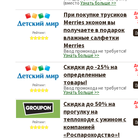
(вместо
Узнать больше >>
При покупке трусиков
Д
З
Merries эконом вы
получаете в подарок
Рейтинг:
П
влажные салфетки
Merries
Ввод промокода не требуется!
Узнать больше >>
Скидки до -25% на
Д
З
определенные
товары!
Рейтинг:
П
Ввод промокода не требуется!
Узнать больше >>
Скидка до 50% на
Д
З
прогулку на
теплоходе с ужином с
Рейтинг:
П
компанией
«Роспароходство»!