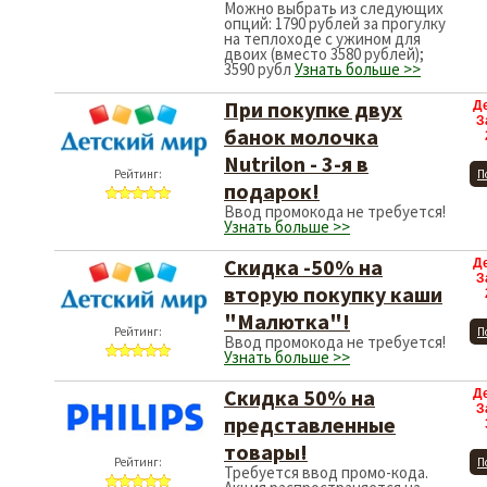
Можно выбрать из следующих
опций: 1790 рублей за прогулку
на теплоходе с ужином для
двоих (вместо 3580 рублей);
3590 рубл
Узнать больше >>
При покупке двух
Д
З
банок молочка
Nutrilon - 3-я в
Рейтинг:
П
подарок!
Ввод промокода не требуется!
Узнать больше >>
Скидка -50% на
Д
З
вторую покупку каши
"Малютка"!
Рейтинг:
П
Ввод промокода не требуется!
Узнать больше >>
Скидка 50% на
Д
З
представленные
товары!
Рейтинг:
П
Требуется ввод промо-кода.