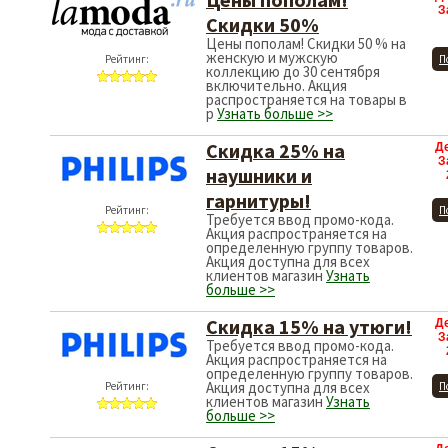
З
Скидки 50%
Цены пополам! Скидки 50 % на
женскую и мужскую
Рейтинг:
П
коллекцию до 30 сентября
включительно. Акция
распространяется на товары в
р
Узнать больше >>
Скидка 25% на
Д
З
наушники и
гарнитуры!
Рейтинг:
П
Требуется ввод промо-кода.
Акция распространяется на
определенную группу товаров.
Акция доступна для всех
клиентов магазин
Узнать
больше >>
Скидка 15% на утюги!
Д
З
Требуется ввод промо-кода.
Акция распространяется на
определенную группу товаров.
Акция доступна для всех
Рейтинг:
П
клиентов магазин
Узнать
больше >>