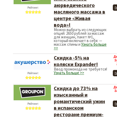
аюрведического
Рейтинг:
П
масляного массажа в
центре «Живая
вода»!
Можно выбрать из следующих
опций: 2650 рублей за массаж
для женщин, пакет №1,
который включает в себя: —
массаж спины и
Узнать больше
>>
Скидка -5% на
Д
З
коляски Expander!
Ввод промокода не требуется!
Узнать больше >>
Рейтинг:
П
Скидка до 73% на
Д
З
изысканный и
романтический ужин
Рейтинг:
П
в испанском
ресторане премиум-