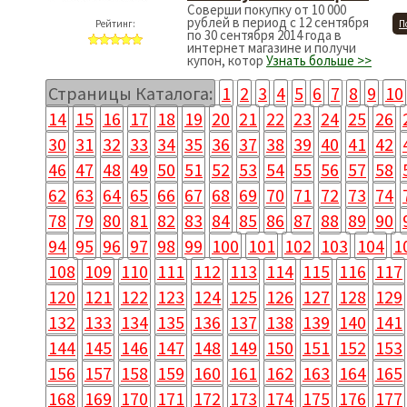
Соверши покупку от 10 000
рублей в период с 12 сентября
Рейтинг:
П
по 30 сентября 2014 года в
интернет магазине и получи
купон, котор
Узнать больше >>
Страницы Каталога:
1
2
3
4
5
6
7
8
9
10
14
15
16
17
18
19
20
21
22
23
24
25
26
30
31
32
33
34
35
36
37
38
39
40
41
42
46
47
48
49
50
51
52
53
54
55
56
57
58
62
63
64
65
66
67
68
69
70
71
72
73
74
78
79
80
81
82
83
84
85
86
87
88
89
90
94
95
96
97
98
99
100
101
102
103
104
1
108
109
110
111
112
113
114
115
116
117
120
121
122
123
124
125
126
127
128
129
132
133
134
135
136
137
138
139
140
141
144
145
146
147
148
149
150
151
152
153
156
157
158
159
160
161
162
163
164
165
168
169
170
171
172
173
174
175
176
177