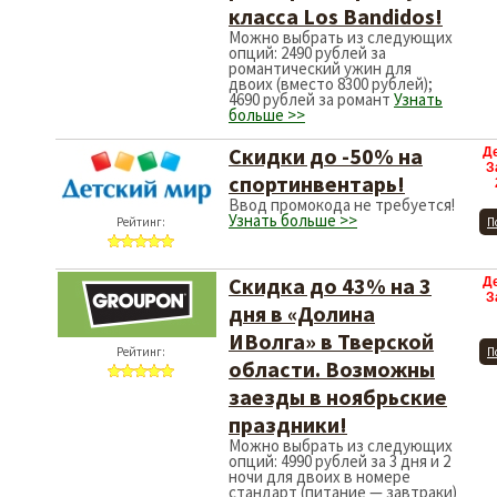
класса Los Bandidos!
Можно выбрать из следующих
опций: 2490 рублей за
романтический ужин для
двоих (вместо 8300 рублей);
4690 рублей за романт
Узнать
больше >>
Скидки до -50% на
Д
З
спортинвентарь!
Ввод промокода не требуется!
Узнать больше >>
Рейтинг:
П
Скидка до 43% на 3
Д
З
дня в «Долина
ИВолга» в Тверской
Рейтинг:
П
области. Возможны
заезды в ноябрьские
праздники!
Можно выбрать из следующих
опций: 4990 рублей за 3 дня и 2
ночи для двоих в номере
стандарт (питание — завтраки)