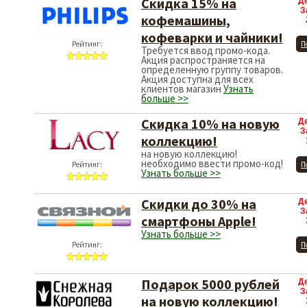
Скидка 15% на
Д
З
кофемашины,
кофеварки и чайники!
Рейтинг:
П
Требуется ввод промо-кода.
Акция распространяется на
определенную группу товаров.
Акция доступна для всех
клиентов магазин
Узнать
больше >>
Скидка 10% на новую
Д
З
коллекцию!
на новую коллекцию!
необходимо ввести промо-код!
Рейтинг:
П
Узнать больше >>
Скидки до 30% на
Д
З
смартфоны Apple!
Узнать больше >>
Рейтинг:
П
Подарок 5000 рублей
Д
З
на новую коллекцию!