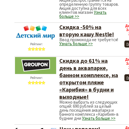
Акция распространяется на
определенную группу товаров.
Акция доступна для всех
клиентов магазин
Узнать
больше >>
Скидка -50% на
Д
З
вторую кашу Nestle!
Ввод промокода не требуется!
Узнать больше >>
Рейтинг:
П
Скидка до 61% на
Д
З
день в аквапарке,
банном комплексе, на
Рейтинг:
П
открытом пляже
«Карибия» в будни и
выходные!
Можно выбрать из следующих
опций: 690 рублей за целый
день посещения аквапарка и
банного комплекса «Карибия» в
будние дни
Узнать больше >>
Цены пополам!
Д