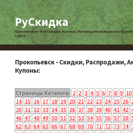
РуСкидка
Прокопьевск - Все Скидки, Купоны, Распродажи и Акции на Одном
Сайте
Прокопьевск - Скидки, Распродажи, А
Купоны:
Страницы Каталога:
1
2
3
4
5
6
7
8
9
10
14
15
16
17
18
19
20
21
22
23
24
25
26
30
31
32
33
34
35
36
37
38
39
40
41
42
46
47
48
49
50
51
52
53
54
55
56
57
58
62
63
64
65
66
67
68
69
70
71
72
73
74