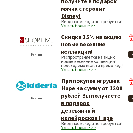
получите в подарок
мячик с героями
Disney!
Ввод промокода не требуется!
Узнать больше >>
Скидка 15% на акцию
Д
З
новые весенние
коллекции!
Рейтинг:
П
Распространяется на акцию
новые весенние коллекции!
необходимо ввести промо-код!
Узнать больше >>
При покупке игрушек
Д
З
Hape на сумму от 1200
рублей Вы получаете
Рейтинг:
П
в подарок
деревянный
калейдоскоп Hape
Ввод промокода не требуется!
Узнать больше >>