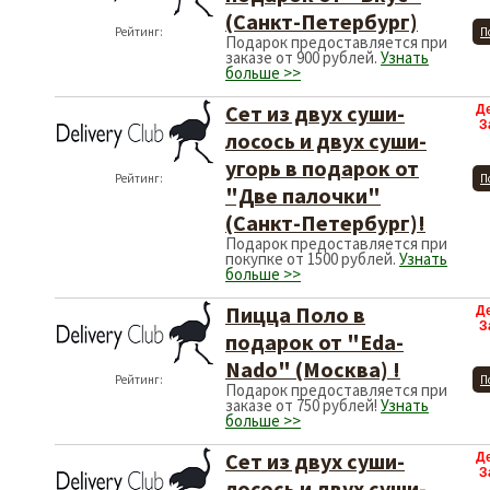
(Санкт-Петербург)
Рейтинг:
П
Подарок предоставляется при
заказе от 900 рублей.
Узнать
больше >>
Сет из двух суши-
Д
З
лосось и двух суши-
угорь в подарок от
Рейтинг:
П
"Две палочки"
(Санкт-Петербург)!
Подарок предоставляется при
покупке от 1500 рублей.
Узнать
больше >>
Пицца Поло в
Д
З
подарок от "Eda-
Nado" (Москва) !
Рейтинг:
П
Подарок предоставляется при
заказе от 750 рублей!
Узнать
больше >>
Сет из двух суши-
Д
З
лосось и двух суши-