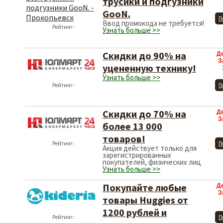
трусики и подгузники
GooN.
П
Ввод промокода не требуется!
Рейтинг:
Узнать больше >>
Скидки до 90% на
Д
З
уцененную технику!
Узнать больше >>
Рейтинг:
П
Скидки до 70% на
Д
З
более 13 000
товаров!
Рейтинг:
П
Акция действует только для
зарегистрированных
покупателей, физических лиц
Узнать больше >>
Покупайте любые
Д
З
товары Huggies от
1200 рублей и
Рейтинг:
П