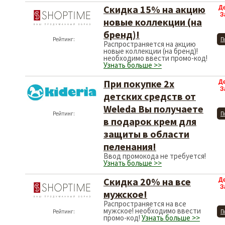
Скидка 15% на акцию
Д
З
новые коллекции (на
бренд)!
Рейтинг:
П
Распространяется на акцию
новые коллекции (на бренд)!
необходимо ввести промо-код!
Узнать больше >>
При покупке 2х
Д
З
детских средств от
Weleda Вы получаете
Рейтинг:
П
в подарок крем для
защиты в области
пеленания!
Ввод промокода не требуется!
Узнать больше >>
Скидка 20% на все
Д
З
мужское!
Распространяется на все
мужское! необходимо ввести
Рейтинг:
П
промо-код!
Узнать больше >>