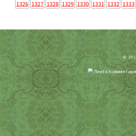
1326
1327
1328
1329
1330
1331
1332
1333
© 20
Лента Комментари