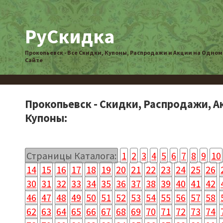
РуСкидка
Прокопьевск - Все Скидки, Купоны, Распродажи и Акции на Одном
Сайте
Прокопьевск - Скидки, Распродажи, А
Купоны:
Страницы Каталога:
1
2
3
4
5
6
7
8
9
10
14
15
16
17
18
19
20
21
22
23
24
25
26
30
31
32
33
34
35
36
37
38
39
40
41
42
46
47
48
49
50
51
52
53
54
55
56
57
58
62
63
64
65
66
67
68
69
70
71
72
73
74