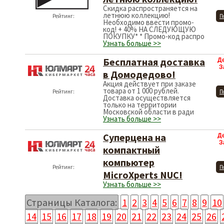
Скидка распространяется на
летнюю коллекцию!
Рейтинг:
П
Необходимо ввести промо-
код! + 40% НА СЛЕДУЮЩУЮ
ПОКУПКУ* * Промо-код распро
Узнать больше >>
Бесплатная доставка
Д
З
в Домодедово!
Акция действует при заказе
товара от 1 000 рублей.
Рейтинг:
П
Доставка осуществляется
только на территории
Московской области в ради
Узнать больше >>
Суперцена на
Д
З
компактный
компьютер
Рейтинг:
П
MicroXperts NUC!
Узнать больше >>
Страницы Каталога:
1
2
3
4
5
6
7
8
9
10
14
15
16
17
18
19
20
21
22
23
24
25
26