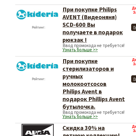
При покупке Philips
Д
З
AVENT (Видеоняня)
SCD-600 Вы
Рейтинг:
П
получаете в подарок
рюкзак !
Ввод промокода не требуется!
Узнать больше >>
При покупке
Д
З
стерилизаторов и
ручных
Рейтинг:
П
молокоотсосов
Philips Avent в
подарок Phillips Avent
бутылочка.
Ввод промокода не требуется!
Узнать больше >>
Скидка 30% на
Д
З
летнюю коллекцию!