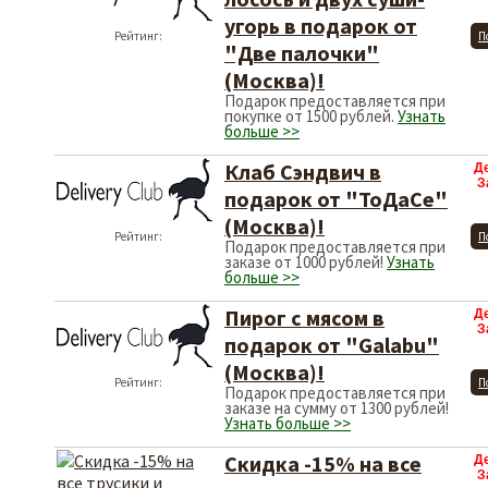
угорь в подарок от
Рейтинг:
П
"Две палочки"
(Москва)!
Подарок предоставляется при
покупке от 1500 рублей.
Узнать
больше >>
Клаб Сэндвич в
Д
З
подарок от "ТоДаСе"
(Москва)!
Рейтинг:
П
Подарок предоставляется при
заказе от 1000 рублей!
Узнать
больше >>
Пирог с мясом в
Д
З
подарок от "Galabu"
(Москва)!
Рейтинг:
П
Подарок предоставляется при
заказе на сумму от 1300 рублей!
Узнать больше >>
Скидка -15% на все
Д
З