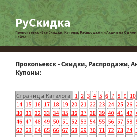
РуСкидка
Прокопьевск - Все Скидки, Купоны, Распродажи и Акции на Одном
Сайте
Прокопьевск - Скидки, Распродажи, А
Купоны:
Страницы Каталога:
1
2
3
4
5
6
7
8
9
10
14
15
16
17
18
19
20
21
22
23
24
25
26
30
31
32
33
34
35
36
37
38
39
40
41
42
46
47
48
49
50
51
52
53
54
55
56
57
58
62
63
64
65
66
67
68
69
70
71
72
73
74