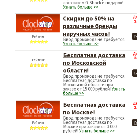
коробочка с пластырем с
логотипом G-Shock в подарок!
Узнать больше >>
Скидки до 50% на
Д
З
различные бренды
наручных часов!
Рейтинг:
П
Ввод промокода не требуется.
Узнать больше >>
Бесплатная доставка
Д
З
Рейтинг:
по Московской
области!
П
Ввод промокода не требуется.
Бесплатная доставка по
Московской области при
заказе от 15 000 рублей!
Узнать
больше >>
Бесплатная доставка
Д
З
по Москве!
Ввод промокода не требуется.
Бесплатная доставка по
Рейтинг:
П
Москве при заказе от 3 000
рублей!
Узнать больше >>