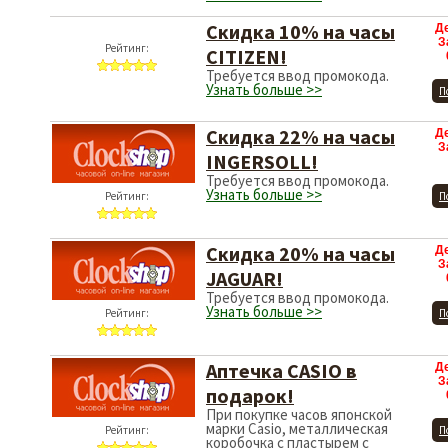
Скидка 10% на часы
Д
З
CITIZEN!
Требуется ввод промокода.
Узнать больше >>
Рейтинг:
П
Скидка 22% на часы
Д
З
INGERSOLL!
Требуется ввод промокода.
Узнать больше >>
Рейтинг:
П
Скидка 20% на часы
Д
З
JAGUAR!
Требуется ввод промокода.
Узнать больше >>
Рейтинг:
П
Аптечка CASIO в
Д
З
подарок!
При покупке часов японской
марки Casio, металлическая
Рейтинг:
П