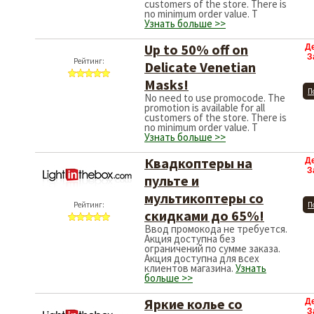
promotion is available for all
customers of the store. There is
no minimum order value. T
Узнать больше >>
Up to 50% off on
Д
З
Рейтинг:
Delicate Venetian
Masks!
П
No need to use promocode. The
promotion is available for all
customers of the store. There is
no minimum order value. T
Узнать больше >>
Квадкоптеры на
Д
З
пульте и
мультикоптеры со
Рейтинг:
П
скидками до 65%!
Ввод промокода не требуется.
Акция доступна без
ограничений по сумме заказа.
Акция доступна для всех
клиентов магазина.
Узнать
больше >>
Яркие колье со
Д