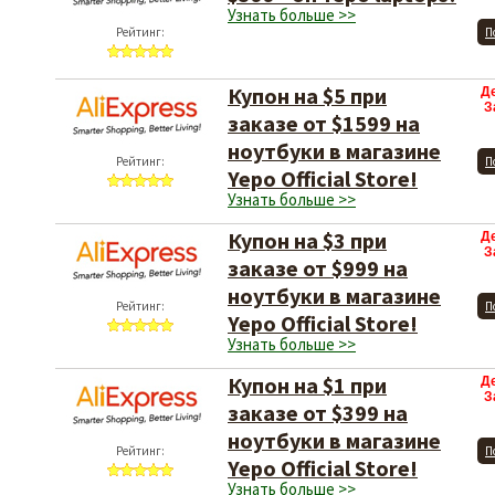
Узнать больше >>
Рейтинг:
П
Купон на $5 при
Д
З
заказе от $1599 на
ноутбуки в магазине
Рейтинг:
П
Yepo Official Store!
Узнать больше >>
Купон на $3 при
Д
З
заказе от $999 на
ноутбуки в магазине
Рейтинг:
П
Yepo Official Store!
Узнать больше >>
Купон на $1 при
Д
З
заказе от $399 на
ноутбуки в магазине
Рейтинг:
П
Yepo Official Store!
Узнать больше >>