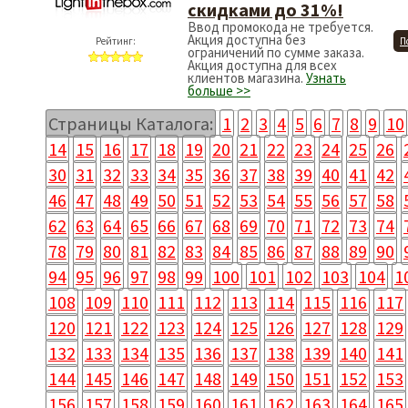
З
скидками до 31%!
Ввод промокода не требуется.
Акция доступна без
Рейтинг:
П
ограничений по сумме заказа.
Акция доступна для всех
клиентов магазина.
Узнать
больше >>
Страницы Каталога:
1
2
3
4
5
6
7
8
9
10
14
15
16
17
18
19
20
21
22
23
24
25
26
30
31
32
33
34
35
36
37
38
39
40
41
42
46
47
48
49
50
51
52
53
54
55
56
57
58
62
63
64
65
66
67
68
69
70
71
72
73
74
78
79
80
81
82
83
84
85
86
87
88
89
90
94
95
96
97
98
99
100
101
102
103
104
1
108
109
110
111
112
113
114
115
116
117
120
121
122
123
124
125
126
127
128
129
132
133
134
135
136
137
138
139
140
141
144
145
146
147
148
149
150
151
152
153