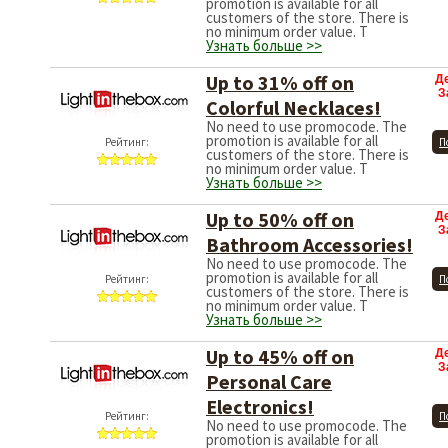
promotion is available for all
customers of the store. There is
no minimum order value. T
Узнать больше >>
Up to 31% off on
Д
З
Colorful Necklaces!
No need to use promocode. The
promotion is available for all
Рейтинг:
П
customers of the store. There is
no minimum order value. T
Узнать больше >>
Up to 50% off on
Д
З
Bathroom Accessories!
No need to use promocode. The
promotion is available for all
Рейтинг:
П
customers of the store. There is
no minimum order value. T
Узнать больше >>
Up to 45% off on
Д
З
Personal Care
Electronics!
Рейтинг:
П
No need to use promocode. The