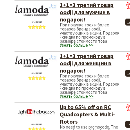
1+1=3 третий товар
Д
З
oodji для мужчин в
подарок!
Рейтинг:
П
При покупке трех и более
товаров бренда oodji,
участвующих в акции. Подарок
- скидка по промокоду в
размере стоимости това
Узнать больше >>
1+1=3 третий товар
Д
З
oodji для женщин в
подарок!
Рейтинг:
П
При покупке трех и более
товаров бренда oodji,
участвующих в акции. Подарок
- скидка по промокоду в
размере стоимости това
Узнать больше >>
Up to 65% off on RC
Д
З
Quadcopters & Multi-
Rotors
Рейтинг:
П
No need to use promocode. The