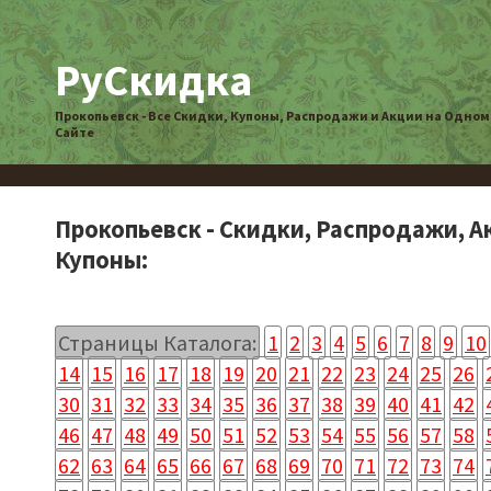
РуСкидка
Прокопьевск - Все Скидки, Купоны, Распродажи и Акции на Одном
Сайте
Прокопьевск - Скидки, Распродажи, А
Купоны:
Страницы Каталога:
1
2
3
4
5
6
7
8
9
10
14
15
16
17
18
19
20
21
22
23
24
25
26
30
31
32
33
34
35
36
37
38
39
40
41
42
46
47
48
49
50
51
52
53
54
55
56
57
58
62
63
64
65
66
67
68
69
70
71
72
73
74