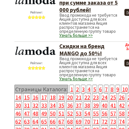
при сумме заказа от 5
000 рублей!
Рейтинг:
П
Ввод промокода не требуется
Акция доступна для всех
клиентов магазина Акция
распространяется на
определенную группу товаро
Узнать больше >>
Скидки на бренд
Д
З
MANGO до 50%!
Ввод промокода не требуется
Акция доступна для всех
Рейтинг:
П
клиентов магазина Акция
распространяется на
определенную группу товаро
Узнать больше >>
Страницы Каталога:
1
2
3
4
5
6
7
8
9
10
14
15
16
17
18
19
20
21
22
23
24
25
26
30
31
32
33
34
35
36
37
38
39
40
41
42
46
47
48
49
50
51
52
53
54
55
56
57
58
62
63
64
65
66
67
68
69
70
71
72
73
74