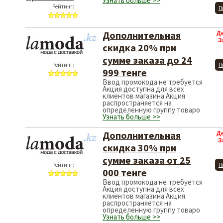
Узнать больше >>
Рейтинг:
П
Дополнительная
Д
З
скидка 20% при
сумме заказа до 24
Рейтинг:
П
999 тенге
Ввод промокода не требуется
Акция доступна для всех
клиентов магазина Акция
распространяется на
определенную группу товаро
Узнать больше >>
Дополнительная
Д
З
скидка 30% при
сумме заказа от 25
Рейтинг:
П
000 тенге
Ввод промокода не требуется
Акция доступна для всех
клиентов магазина Акция
распространяется на
определенную группу товаро
Узнать больше >>