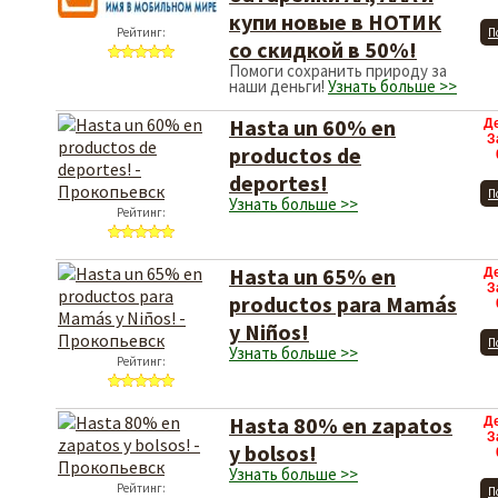
купи новые в НОТИК
Рейтинг:
П
со скидкой в 50%!
Помоги сохранить природу за
наши деньги!
Узнать больше >>
Hasta un 60% en
Д
З
productos de
deportes!
П
Узнать больше >>
Рейтинг:
Hasta un 65% en
Д
З
productos para Mamás
y Niños!
П
Узнать больше >>
Рейтинг:
Hasta 80% en zapatos
Д
З
y bolsos!
Узнать больше >>
Рейтинг:
П