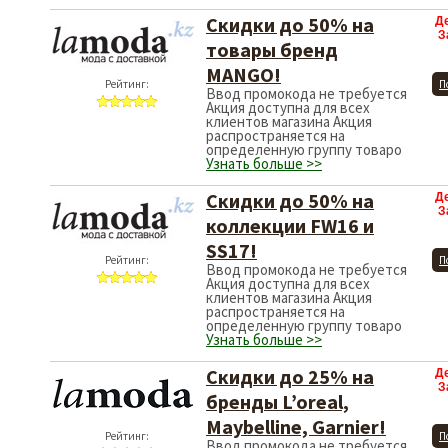
Скидки до 50% на
Д
З
товары бренд
MANGO!
Рейтинг:
П
Ввод промокода не требуется
Акция доступна для всех
клиентов магазина Акция
распространяется на
определенную группу товаро
Узнать больше >>
Скидки до 50% на
Д
З
коллекции FW16 и
SS17!
Рейтинг:
П
Ввод промокода не требуется
Акция доступна для всех
клиентов магазина Акция
распространяется на
определенную группу товаро
Узнать больше >>
Скидки до 25% на
Д
З
бренды L’oreal,
Maybelline, Garnier!
Рейтинг:
П
Ввод промокода не требуется