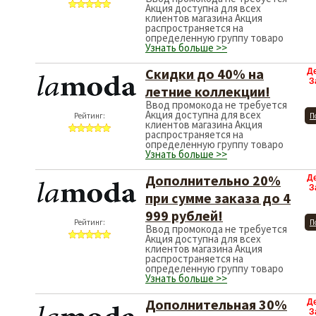
Акция доступна для всех
клиентов магазина Акция
распространяется на
определенную группу товаро
Узнать больше >>
Скидки до 40% на
Д
З
летние коллекции!
Ввод промокода не требуется
Акция доступна для всех
Рейтинг:
П
клиентов магазина Акция
распространяется на
определенную группу товаро
Узнать больше >>
Дополнительно 20%
Д
З
при сумме заказа до 4
999 рублей!
Рейтинг:
П
Ввод промокода не требуется
Акция доступна для всех
клиентов магазина Акция
распространяется на
определенную группу товаро
Узнать больше >>
Дополнительная 30%
Д
З