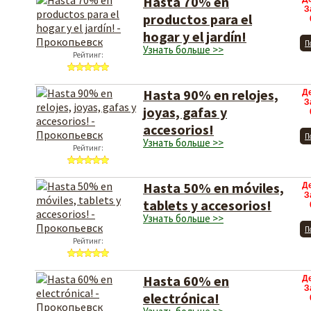
Hasta 70% en
З
productos para el
hogar y el jardín!
П
Узнать больше >>
Рейтинг:
Hasta 90% en relojes,
Д
З
joyas, gafas y
accesorios!
П
Узнать больше >>
Рейтинг:
Hasta 50% en móviles,
Д
З
tablets y accesorios!
Узнать больше >>
П
Рейтинг:
Hasta 60% en
Д
З
electrónica!