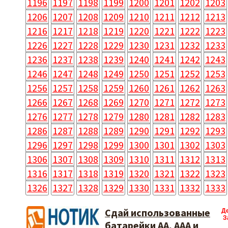
1196
1197
1198
1199
1200
1201
1202
1203
1206
1207
1208
1209
1210
1211
1212
1213
1216
1217
1218
1219
1220
1221
1222
1223
1226
1227
1228
1229
1230
1231
1232
1233
1236
1237
1238
1239
1240
1241
1242
1243
1246
1247
1248
1249
1250
1251
1252
1253
1256
1257
1258
1259
1260
1261
1262
1263
1266
1267
1268
1269
1270
1271
1272
1273
1276
1277
1278
1279
1280
1281
1282
1283
1286
1287
1288
1289
1290
1291
1292
1293
1296
1297
1298
1299
1300
1301
1302
1303
1306
1307
1308
1309
1310
1311
1312
1313
1316
1317
1318
1319
1320
1321
1322
1323
1326
1327
1328
1329
1330
1331
1332
1333
Сдай использованные
Д
З
батарейки АА, ААА и