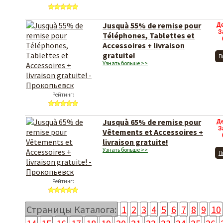
Jusquà 55% de remise pour
Д
З
Téléphones, Tablettes et
Accessoires + livraison
gratuite!
П
Узнать больше >>
Рейтинг:
Jusquà 65% de remise pour
Д
З
Vêtements et Accessoires +
livraison gratuite!
Узнать больше >>
П
Рейтинг:
Страницы Каталога:
1
2
3
4
5
6
7
8
9
10