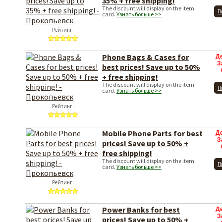
35% + free shipping!
The discount will display on the item
П
card.
Узнать больше >>
Рейтинг:
Phone Bags & Cases for
Д
З
best prices! Save up to 50%
+ free shipping!
The discount will display on the item
П
card.
Узнать больше >>
Рейтинг:
Mobile Phone Parts for best
Д
З
prices! Save up to 50% +
free shipping!
The discount will display on the item
П
card.
Узнать больше >>
Рейтинг:
Power Banks for best
Д
З
prices! Save up to 50% +