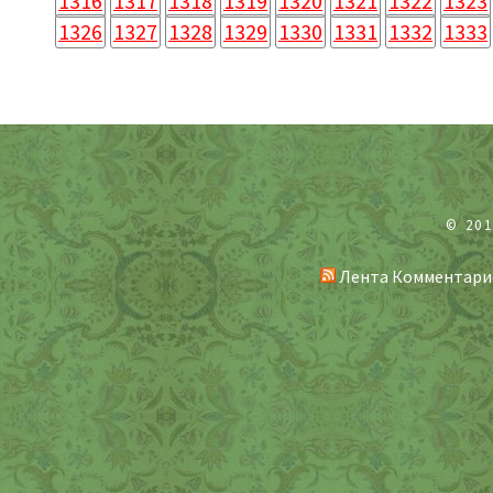
1316
1317
1318
1319
1320
1321
1322
1323
1326
1327
1328
1329
1330
1331
1332
1333
© 20
Лента Комментари