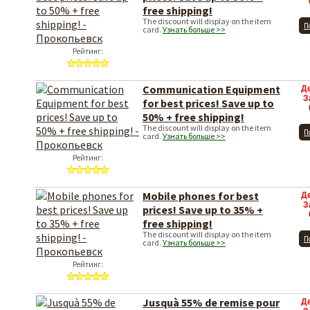
free shipping!
The discount will display on the item
П
card.
Узнать больше >>
Рейтинг:
Communication Equipment
Д
З
for best prices! Save up to
50% + free shipping!
The discount will display on the item
П
card.
Узнать больше >>
Рейтинг:
Mobile phones for best
Д
З
prices! Save up to 35% +
free shipping!
The discount will display on the item
П
card.
Узнать больше >>
Рейтинг:
Jusquà 55% de remise pour
Д