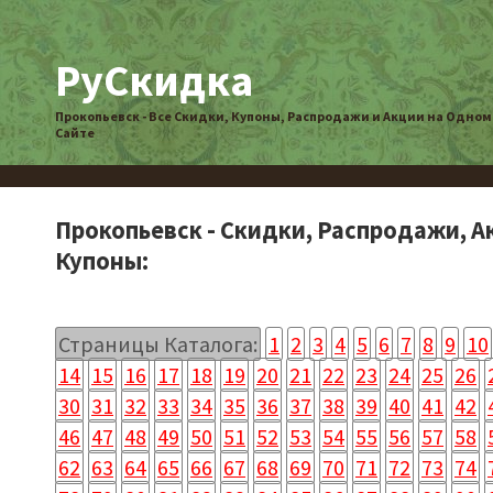
РуСкидка
Прокопьевск - Все Скидки, Купоны, Распродажи и Акции на Одном
Сайте
Прокопьевск - Скидки, Распродажи, А
Купоны:
Страницы Каталога:
1
2
3
4
5
6
7
8
9
10
14
15
16
17
18
19
20
21
22
23
24
25
26
30
31
32
33
34
35
36
37
38
39
40
41
42
46
47
48
49
50
51
52
53
54
55
56
57
58
62
63
64
65
66
67
68
69
70
71
72
73
74