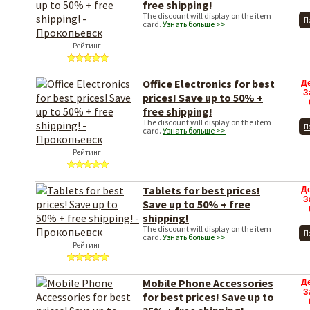
free shipping!
The discount will display on the item
П
card.
Узнать больше >>
Рейтинг:
Office Electronics for best
Д
З
prices! Save up to 50% +
free shipping!
The discount will display on the item
П
card.
Узнать больше >>
Рейтинг:
Tablets for best prices!
Д
З
Save up to 50% + free
shipping!
The discount will display on the item
П
card.
Узнать больше >>
Рейтинг:
Mobile Phone Accessories
Д
З
for best prices! Save up to