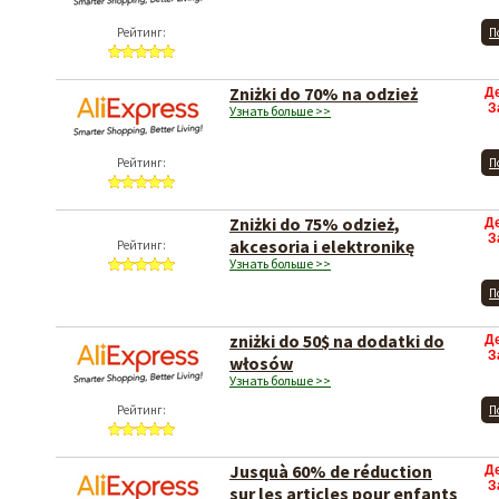
Рейтинг:
П
Zniżki do 70% na odzież
Д
З
Узнать больше >>
Рейтинг:
П
Zniżki do 75% odzież,
Д
З
akcesoria i elektronikę
Рейтинг:
Узнать больше >>
П
zniżki do 50$ na dodatki do
Д
З
włosów
Узнать больше >>
Рейтинг:
П
Jusquà 60% de réduction
Д
З
sur les articles pour enfants