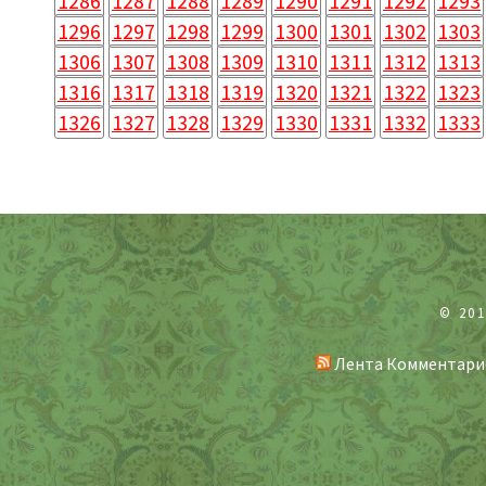
1286
1287
1288
1289
1290
1291
1292
1293
1296
1297
1298
1299
1300
1301
1302
1303
1306
1307
1308
1309
1310
1311
1312
1313
1316
1317
1318
1319
1320
1321
1322
1323
1326
1327
1328
1329
1330
1331
1332
1333
© 20
Лента Комментари