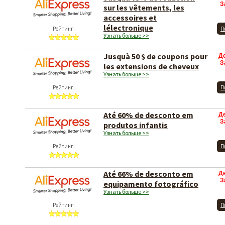
З
sur les vêtements, les
accessoires et
lélectronique
Рейтинг:
П
Узнать больше >>
Jusquà 50 $ de coupons pour
Д
З
les extensions de cheveux
Узнать больше >>
Рейтинг:
П
Até 60% de desconto em
Д
З
produtos infantis
Узнать больше >>
Рейтинг:
П
Até 66% de desconto em
Д
З
equipamento fotográfico
Узнать больше >>
Рейтинг:
П