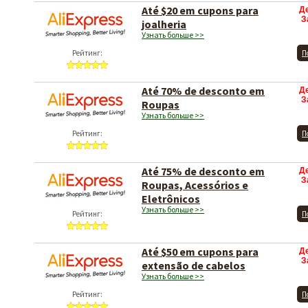
Até $20 em cupons para
Д
З
joalheria
Узнать больше >>
Рейтинг:
П
Até 70% de desconto em
Д
З
Roupas
Узнать больше >>
Рейтинг:
П
Até 75% de desconto em
Д
З
Roupas, Acessórios e
Eletrônicos
Узнать больше >>
Рейтинг:
П
Até $50 em cupons para
Д
З
extensão de cabelos
Узнать больше >>
Рейтинг:
П