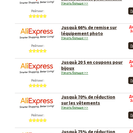
Узнать больше >>
Рейтинг:
П
Jusquà 66% de remise sur
Д
З
léquipement photo
Узнать больше >>
Рейтинг:
П
Jusquà 20 $ en coupons pour
Д
З
bijoux
Узнать больше >>
Рейтинг:
П
Jusquà 70% de réduction
Д
З
sur les vêtements
Узнать больше >>
Рейтинг:
П
Jusquà 75% de réduction
Д