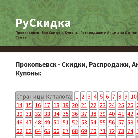
РуСкидка
Прокопьевск - Все Скидки, Купоны, Распродажи и Акции на Одном
Сайте
Прокопьевск - Скидки, Распродажи, А
Купоны:
Страницы Каталога:
1
2
3
4
5
6
7
8
9
10
14
15
16
17
18
19
20
21
22
23
24
25
26
30
31
32
33
34
35
36
37
38
39
40
41
42
46
47
48
49
50
51
52
53
54
55
56
57
58
62
63
64
65
66
67
68
69
70
71
72
73
74