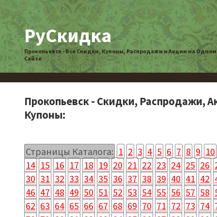
РуСкидка
Прокопьевск - Все Скидки, Купоны, Распродажи и Акции на Одном
Сайте
Прокопьевск - Скидки, Распродажи, А
Купоны:
Страницы Каталога:
1
2
3
4
5
6
7
8
9
10
14
15
16
17
18
19
20
21
22
23
24
25
26
30
31
32
33
34
35
36
37
38
39
40
41
42
46
47
48
49
50
51
52
53
54
55
56
57
58
62
63
64
65
66
67
68
69
70
71
72
73
74