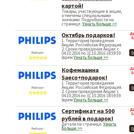
картой!
Товары, участвующие в акции,
отмечены специальными
значками. Подробности на
странице.
Узнать больше >>
Октябрь подарков!
Д
З
1. Территория проведения
Акции: Российская Федерация.
2. Сроки проведения Акции: с
04.10.2016 по 31.10.2016 18:59:59
Рейтинг:
П
(врем
Узнать больше >>
Кофемашина
Д
З
Saeco+подарок!
1. Территория проведения
Акции: Российская Федерация.
Рейтинг:
П
2. Сроки проведения Акции: с
04.10.2016 по 31.10.2016 18:59:59
(врем
Узнать больше >>
Сертификат на 500
Д
З
рублей в подарок!
Детали на странице.
Узнать
больше >>
Рейтинг:
П