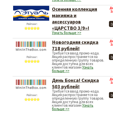
Осенняя коллекция
Д
З
макияжа и
аксессуаров
Рейтинг:
П
«ЦАРСТВО 3/9»!
Узнать больше >>
Новогодняя скидка
Д
З
718 рублей!
Требуется ввод промо-кода.
Акция распространяется на
Рейтинг:
П
определенную группу товаров.
Акция доступна для всех
клиентов магазин
Узнать
больше >>
День Бокса! Скидка
Д
З
503 рублей!
Требуется ввод промо-кода.
Акция распространяется на
Рейтинг:
П
определенную группу товаров.
Акция доступна для всех
клиентов магазин
Узнать
больше >>