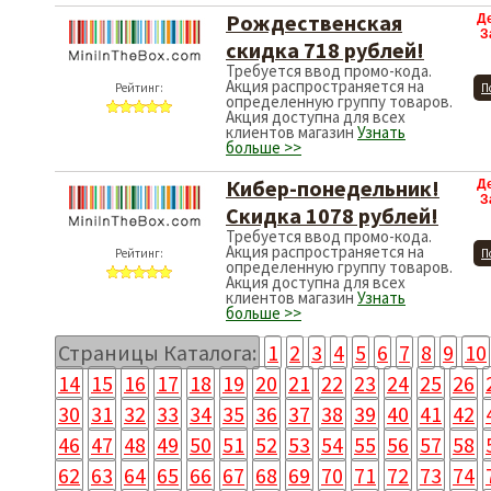
Рождественская
Д
З
скидка 718 рублей!
Требуется ввод промо-кода.
Акция распространяется на
Рейтинг:
П
определенную группу товаров.
Акция доступна для всех
клиентов магазин
Узнать
больше >>
Кибер-понедельник!
Д
З
Скидка 1078 рублей!
Требуется ввод промо-кода.
Акция распространяется на
Рейтинг:
П
определенную группу товаров.
Акция доступна для всех
клиентов магазин
Узнать
больше >>
Страницы Каталога:
1
2
3
4
5
6
7
8
9
10
14
15
16
17
18
19
20
21
22
23
24
25
26
30
31
32
33
34
35
36
37
38
39
40
41
42
46
47
48
49
50
51
52
53
54
55
56
57
58
62
63
64
65
66
67
68
69
70
71
72
73
74