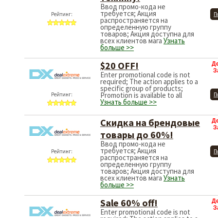
Ввод промо-кода не
требуется; Акция
Рейтинг:
П
распространяется на
определенную группу
товаров; Акция доступна для
всех клиентов мага
Узнать
больше >>
$20 OFF!
Д
З
Enter promotional code is not
required; The action applies to a
specific group of products;
Promotion is available to all
Рейтинг:
П
Узнать больше >>
Скидка на брендовые
Д
З
товары до 60%!
Ввод промо-кода не
требуется; Акция
Рейтинг:
П
распространяется на
определенную группу
товаров; Акция доступна для
всех клиентов мага
Узнать
больше >>
Sale 60% off!
Д
З
Enter promotional code is not