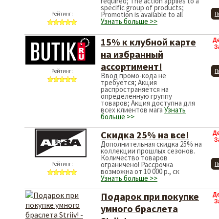
required; The action applies to a
specific group of products;
Promotion is available to all
Рейтинг:
П
Узнать больше >>
15% к клубной карте
Д
З
на избранный
ассортимент!
Рейтинг:
П
Ввод промо-кода не
требуется; Акция
распространяется на
определенную группу
товаров; Акция доступна для
всех клиентов мага
Узнать
больше >>
Скидка 25% на все!
Д
З
Дополнительная скидка 25% на
коллекции прошлых сезонов.
Количество товаров
ограничено! Рассрочка
Рейтинг:
П
возможна от 10 000 р., ск
Узнать больше >>
Подарок при покупке
Д
З
умного браслета