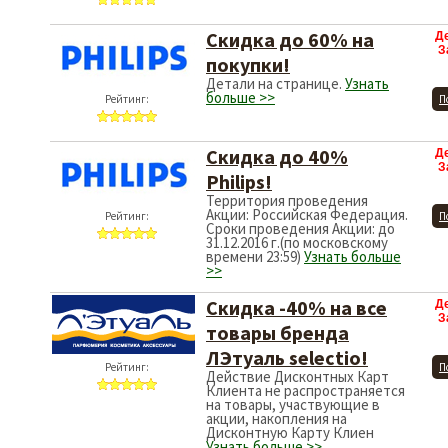
Скидка до 60% на
Д
З
покупки!
Детали на странице.
Узнать
больше >>
Рейтинг:
П
Скидка до 40%
Д
З
Рhilips!
Территория проведения
Акции: Российская Федерация.
Рейтинг:
П
Сроки проведения Акции: до
31.12.2016 г.(по московскому
времени 23:59)
Узнать больше
>>
Скидка -40% на все
Д
З
товары бренда
ЛЭтуаль selectio!
Рейтинг:
П
Действие Дисконтных Карт
Клиента не распространяется
на товары, участвующие в
акции, накопления на
Дисконтную Карту Клиен
Узнать больше >>