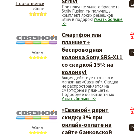
Striiv!
П
При покупке умного браслета
Рейтинг:
Striiv Fusion ты получишь
комплект ярких ремешков
Striiv в подарок!
Узнать больше
>>
Смартфон или
Д
З
планшет +
беспроводная
Рейтинг:
П
колонка Sony SRS-X11
со скидкой 15% на
колонку!
Акция действует только в
магазинах «Связной». Скидка
не распространяется на
смартфоны и планшеты.
Подробнее об акции ты мо
Узнать больше >>
«Связной» дарит
Д
З
скидку 3% при
онлайн-оплате на
Рейтинг:
П
сайте банковской