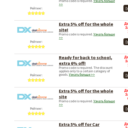
Promo code is required.
Узнать больше
>>
Рейтинг:
П
Extra 5% off for the whole
Д
З
site!
Promo code is required.
Узнать больше
>>
Рейтинг:
П
Ready for back to school,
Д
З
extra 6% off!
Promo code is required. The discount
applies only to a certain category of
goods.
Узнать больше >>
Рейтинг:
П
Extra 5% off for the whole
Д
З
site
Promo code is required.
Узнать больше
>>
Рейтинг:
П
Extra 5% off for Car
Д