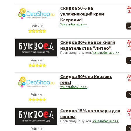
Скидка 50% на
Д
З
увлажняющий крем
Ксеролис!
Узнать больше >>
Рейтинг:
П
Скидка 30% на все книги
Д
З
издательства "Литео"
Промокод не нужен.
Узнать больше >>
Рейтинг:
П
Скидка 50% на Квазикс
Д
З
гель!
Узнать больше >>
Рейтинг:
П
Скидка 15% на товары для
Д
З
школы
Промокод не нужен.
Узнать больше >>
Рейтинг:
П