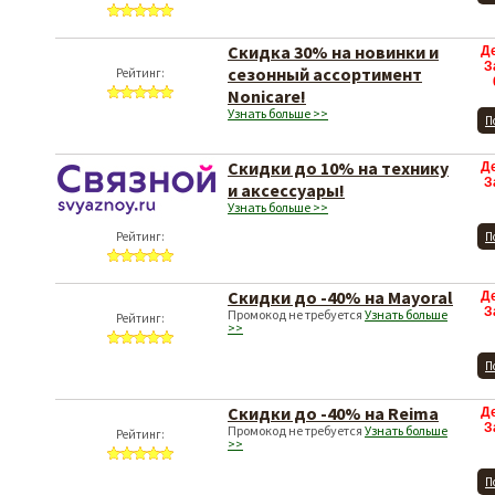
Скидка 30% на новинки и
Д
З
сезонный ассортимент
Рейтинг:
Nonicare!
Узнать больше >>
П
Скидки до 10% на технику
Д
З
и аксессуары!
Узнать больше >>
Рейтинг:
П
Скидки до -40% на Mayoral
Д
З
Промокод не требуется
Узнать больше
Рейтинг:
>>
П
Скидки до -40% на Reima
Д
З
Промокод не требуется
Узнать больше
Рейтинг:
>>
П