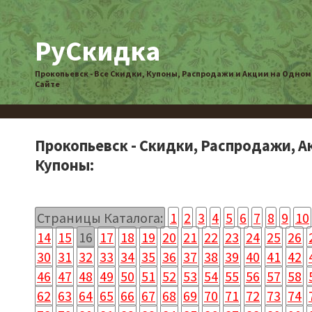
РуСкидка
Прокопьевск - Все Скидки, Купоны, Распродажи и Акции на Одном
Сайте
Прокопьевск - Скидки, Распродажи, А
Купоны:
Страницы Каталога:
1
2
3
4
5
6
7
8
9
10
14
15
16
17
18
19
20
21
22
23
24
25
26
30
31
32
33
34
35
36
37
38
39
40
41
42
46
47
48
49
50
51
52
53
54
55
56
57
58
62
63
64
65
66
67
68
69
70
71
72
73
74