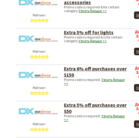
З
accessories
Promo code is required & for certain
category
Узнать больше >>
Рейтинг:
П
Extra 5% off for lights
Д
З
Promo code is required & is for certain
category
Узнать больше >>
Рейтинг:
П
Extra 6% off purchases over
Д
З
$150
Promo code is required.
Узнать больше
>>
Рейтинг:
П
Extra 5% off purchases over
Д
З
$50
Promo code is required.
Узнать больше
>>
Рейтинг:
П