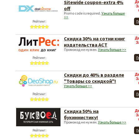
Sitewide coupon-extra 4%
Д
З
off
Promo code is required.
Узнать больше
>>
Рейтинг:
П
Скидка 30% на сотни книг
Д
З
издательства АСТ
Промокод не нужен.
Узнать больше >>
Рейтинг:
П
Скидки до 40% в разделе
Д
З
"Товары со скидкой"!
Узнать больше >>
Рейтинг:
П
Скидка 50% на
Д
З
букиннистику!
Промокод не нужен.
Узнать больше >>
Рейтинг:
П