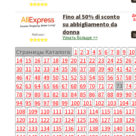
Fino al 50% di sconto
Д
З
su abbigliamento da
donna
Рейтинг:
П
Узнать больше >>
Страницы Каталога:
1
2
3
4
5
6
7
8
9
10
14
15
16
17
18
19
20
21
22
23
24
25
26
30
31
32
33
34
35
36
37
38
39
40
41
42
46
47
48
49
50
51
52
53
54
55
56
57
58
62
63
64
65
66
67
68
69
70
71
72
73
74
78
79
80
81
82
83
84
85
86
87
88
89
90
94
95
96
97
98
99
100
101
102
103
104
1
108
109
110
111
112
113
114
115
116
117
120
121
122
123
124
125
126
127
128
129
132
133
134
135
136
137
138
139
140
141