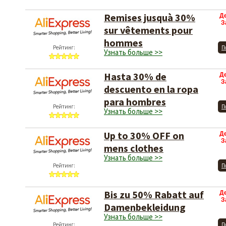
Remises jusquà 30%
Д
З
sur vêtements pour
hommes
Рейтинг:
П
Узнать больше >>
Hasta 30% de
Д
З
descuento en la ropa
para hombres
Рейтинг:
П
Узнать больше >>
Up to 30% OFF on
Д
З
mens clothes
Узнать больше >>
Рейтинг:
П
Bis zu 50% Rabatt auf
Д
З
Damenbekleidung
Узнать больше >>
Рейтинг:
П