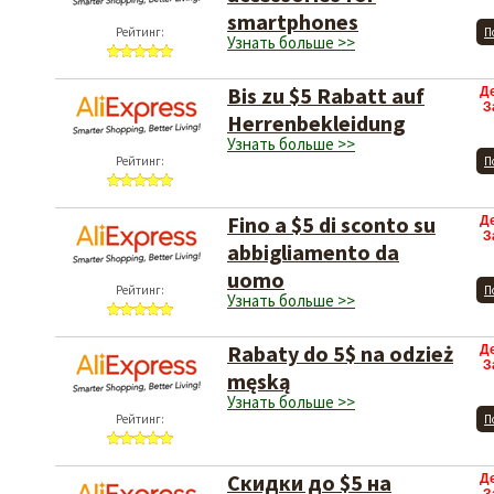
smartphones
Рейтинг:
П
Узнать больше >>
Bis zu $5 Rabatt auf
Д
З
Herrenbekleidung
Узнать больше >>
Рейтинг:
П
Fino a $5 di sconto su
Д
З
abbigliamento da
uomo
Рейтинг:
П
Узнать больше >>
Rabaty do 5$ na odzież
Д
З
męską
Узнать больше >>
Рейтинг:
П
Скидки до $5 на
Д