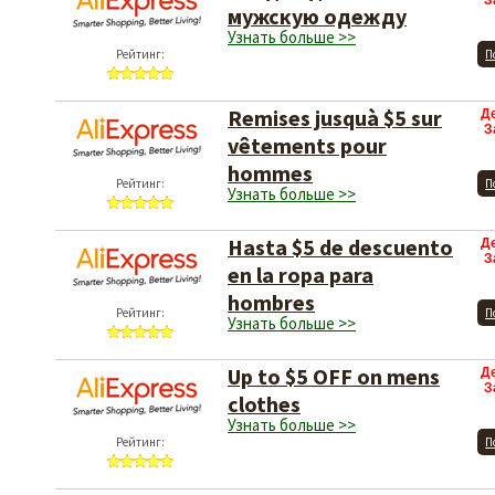
З
мужскую одежду
Узнать больше >>
Рейтинг:
П
Remises jusquà $5 sur
Д
З
vêtements pour
hommes
Рейтинг:
П
Узнать больше >>
Hasta $5 de descuento
Д
З
en la ropa para
hombres
Рейтинг:
П
Узнать больше >>
Up to $5 OFF on mens
Д
З
clothes
Узнать больше >>
Рейтинг:
П