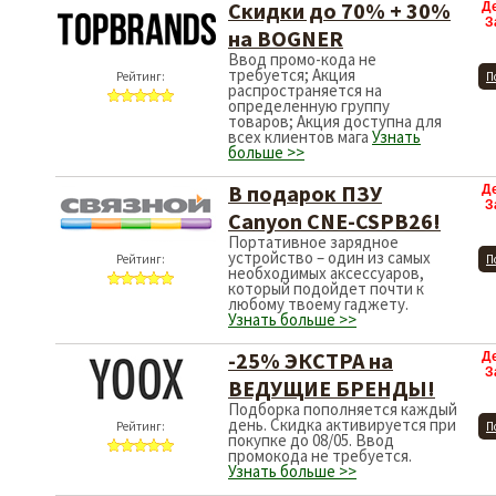
Скидки до 70% + 30%
Д
З
на BOGNER
Ввод промо-кода не
требуется; Акция
Рейтинг:
П
распространяется на
определенную группу
товаров; Акция доступна для
всех клиентов мага
Узнать
больше >>
В подарок ПЗУ
Д
З
Canyon CNE-CSPB26!
Портативное зарядное
устройство – один из самых
Рейтинг:
П
необходимых аксессуаров,
который подойдет почти к
любому твоему гаджету.
Узнать больше >>
-25% ЭКСТРА на
Д
З
ВЕДУЩИЕ БРЕНДЫ!
Подборка пополняется каждый
день. Скидка активируется при
Рейтинг:
П
покупке до 08/05. Ввод
промокода не требуется.
Узнать больше >>