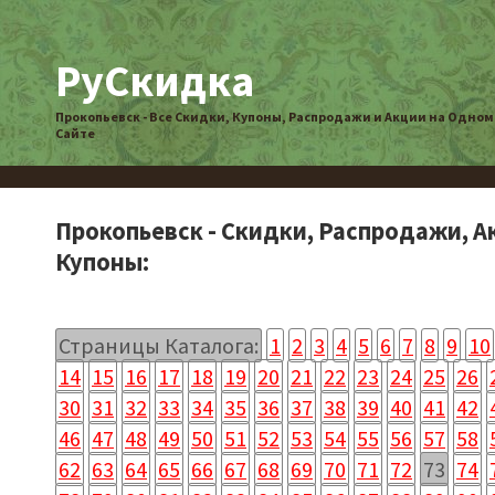
РуСкидка
Прокопьевск - Все Скидки, Купоны, Распродажи и Акции на Одном
Сайте
Прокопьевск - Скидки, Распродажи, А
Купоны:
Страницы Каталога:
1
2
3
4
5
6
7
8
9
10
14
15
16
17
18
19
20
21
22
23
24
25
26
30
31
32
33
34
35
36
37
38
39
40
41
42
46
47
48
49
50
51
52
53
54
55
56
57
58
62
63
64
65
66
67
68
69
70
71
72
73
74