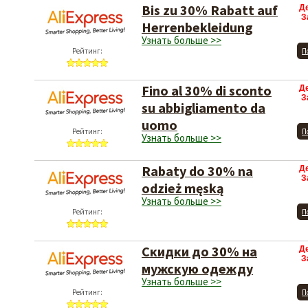
Bis zu 30% Rabatt auf
Д
З
Herrenbekleidung
Узнать больше >>
Рейтинг:
П
Fino al 30% di sconto
Д
З
su abbigliamento da
uomo
Рейтинг:
П
Узнать больше >>
Rabaty do 30% na
Д
З
odzież męską
Узнать больше >>
Рейтинг:
П
Скидки до 30% на
Д
З
мужскую одежду
Узнать больше >>
Рейтинг:
П