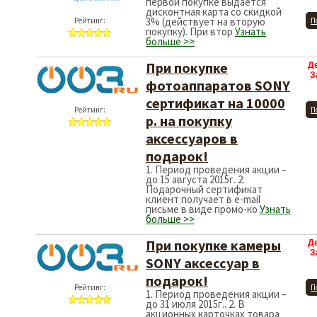
первой покупке выдается
дисконтная карта со скидкой
3% (действует на вторую
Рейтинг:
П
покупку). При втор
Узнать
больше >>
При покупке
Д
З
фотоаппаратов SONY
сертификат на 10000
Рейтинг:
П
р. на покупку
аксессуаров в
подарок!
1. Период проведения акции –
до 15 августа 2015г. 2.
Подарочный сертификат
клиент получает в e-mail
письме в виде промо-ко
Узнать
больше >>
При покупке камеры
Д
З
SONY аксессуар в
подарок!
Рейтинг:
П
1. Период проведения акции –
до 31 июля 2015г.. 2. В
акционных карточках товара