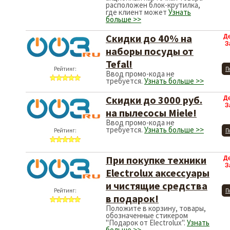
расположен блок-крутилка,
где клиент может
Узнать
больше >>
Скидки до 40% на
Д
З
наборы посуды от
Tefal!
Рейтинг:
П
Ввод промо-кода не
требуется.
Узнать больше >>
Скидки до 3000 руб.
Д
З
на пылесосы Miele!
Ввод промо-кода не
требуется.
Узнать больше >>
Рейтинг:
П
При покупке техники
Д
З
Electrolux аксессуары
и чистящие средства
Рейтинг:
П
в подарок!
Положите в корзину, товары,
обозначенные стикером
"Подарок от Electrolux".
Узнать
больше >>