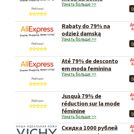
Узнать больше >>
Рейтинг:
П
Rabaty do 79% na
Д
З
odzież damską
Узнать больше >>
Рейтинг:
П
Até 79% de desconto
Д
З
em moda feminina
Узнать больше >>
Рейтинг:
П
Jusquà 79% de
Д
З
Рейтинг:
réduction sur la mode
féminine
П
Узнать больше >>
Скидка 1000 рублей
Д
З