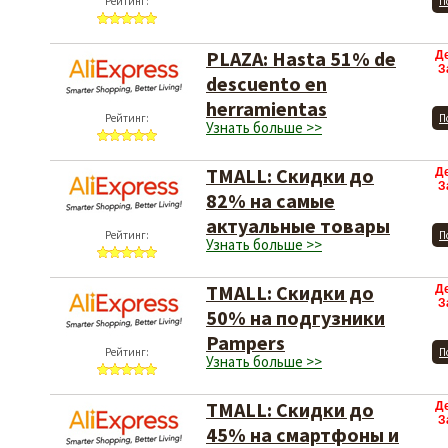
Рейтинг:
П
PLAZA: Hasta 51% de
Д
З
descuento en
herramientas
Рейтинг:
П
Узнать больше >>
TMALL: Скидки до
Д
З
82% на самые
актуальные товары
Рейтинг:
П
Узнать больше >>
TMALL: Скидки до
Д
З
50% на подгузники
Pampers
Рейтинг:
П
Узнать больше >>
TMALL: Скидки до
Д
З
45% на смартфоны и