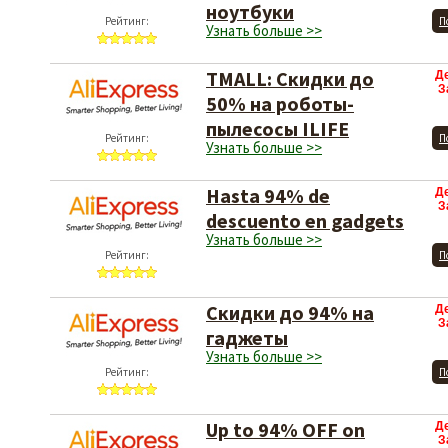
ноутбуки
Рейтинг:
П
Узнать больше >>
TMALL: Скидки до
Д
З
50% на роботы-
пылесосы ILIFE
Рейтинг:
П
Узнать больше >>
Hasta 94% de
Д
З
descuento en gadgets
Узнать больше >>
Рейтинг:
П
Скидки до 94% на
Д
З
гаджеты
Узнать больше >>
Рейтинг:
П
Up to 94% OFF on
Д
З