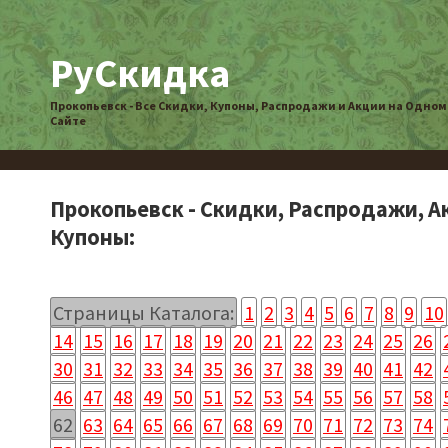
РуСкидка
Прокопьевск - Все Скидки, Купоны, Распродажи и Акции на Одном
Сайте
Прокопьевск - Скидки, Распродажи, А
Купоны:
Страницы Каталога:
1
2
3
4
5
6
7
8
9
10
14
15
16
17
18
19
20
21
22
23
24
25
26
30
31
32
33
34
35
36
37
38
39
40
41
42
46
47
48
49
50
51
52
53
54
55
56
57
58
62
63
64
65
66
67
68
69
70
71
72
73
74