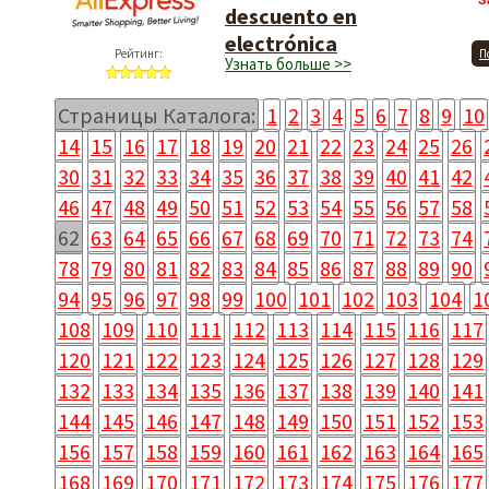
З
descuento en
electrónica
Рейтинг:
П
Узнать больше >>
Страницы Каталога:
1
2
3
4
5
6
7
8
9
10
14
15
16
17
18
19
20
21
22
23
24
25
26
30
31
32
33
34
35
36
37
38
39
40
41
42
46
47
48
49
50
51
52
53
54
55
56
57
58
62
63
64
65
66
67
68
69
70
71
72
73
74
78
79
80
81
82
83
84
85
86
87
88
89
90
94
95
96
97
98
99
100
101
102
103
104
1
108
109
110
111
112
113
114
115
116
117
120
121
122
123
124
125
126
127
128
129
132
133
134
135
136
137
138
139
140
141
144
145
146
147
148
149
150
151
152
153
156
157
158
159
160
161
162
163
164
165
168
169
170
171
172
173
174
175
176
177