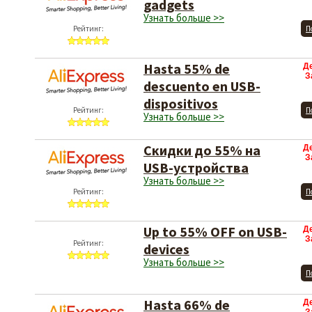
gadgets
Узнать больше >>
Рейтинг:
П
Hasta 55% de
Д
З
descuento en USB-
dispositivos
Рейтинг:
П
Узнать больше >>
Скидки до 55% на
Д
З
USB-устройства
Узнать больше >>
Рейтинг:
П
Up to 55% OFF on USB-
Д
З
Рейтинг:
devices
Узнать больше >>
П
Hasta 66% de
Д