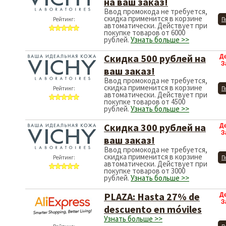
на ваш заказ!
Ввод промокода не требуется,
скидка применится в корзине
Рейтинг:
П
автоматически. Действует при
покупке товаров от 6000
рублей.
Узнать больше >>
Скидка 500 рублей на
Д
З
ваш заказ!
Ввод промокода не требуется,
скидка применится в корзине
Рейтинг:
П
автоматически. Действует при
покупке товаров от 4500
рублей.
Узнать больше >>
Скидка 300 рублей на
Д
З
ваш заказ!
Ввод промокода не требуется,
скидка применится в корзине
Рейтинг:
П
автоматически. Действует при
покупке товаров от 3000
рублей.
Узнать больше >>
PLAZA: Hasta 27% de
Д
З
descuento en móviles
Узнать больше >>