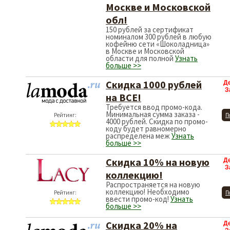
Москве и Московской
обл!
150 рублей за сертификат
номиналом 300 рублей в любую
кофейню сети «Шоколадница»
в Москве и Московской
области для полной
Узнать
больше >>
Скидка 1000 рублей
Д
З
на ВСЕ!
Требуется ввод промо-кода.
Минимальная сумма заказа -
Рейтинг:
П
4000 рублей. Скидка по промо-
коду будет равномерно
распределена меж
Узнать
больше >>
Скидка 10% на новую
Д
З
коллекцию!
Распространяется на новую
коллекцию! Необходимо
Рейтинг:
П
ввести промо-код!
Узнать
больше >>
Скидка 20% на
Д