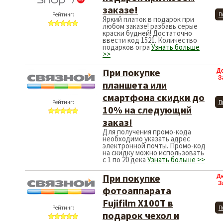
заказе!
Рейтинг:
П
Яркий платок в подарок при
любом заказе! разбавь серые
краски будней! Достаточно
ввести код 1521. Количество
подарков огра
Узнать больше
>>
При покупке
Д
З
планшета или
смартфона скидки до
Рейтинг:
П
10% на следующий
заказ!
Для получения промо-кода
необходимо указать адрес
электронной почты. Промо-код
на скидку можно использовать
с 1 по 20 дека
Узнать больше >>
При покупке
Д
З
фотоаппарата
Fujifilm X100T в
Рейтинг:
П
подарок чехол и