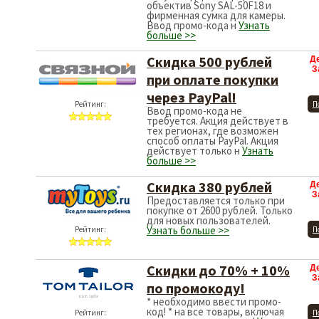
объектив Sony SAL-50F18 и
фирменная сумка для камеры.
Ввод промо-кода н
Узнать
больше >>
Скидка 500 рублей
Д
З
при оплате покупки
через PayPal!
Рейтинг:
П
Ввод промо-кода не
требуется. Акция действует в
тех регионах, где возможен
способ оплаты PayPal. Акция
действует только н
Узнать
больше >>
Скидка 380 рублей
Д
З
Предоставляется только при
покупке от 2600 рублей. Только
для новых пользователей.
Узнать больше >>
Рейтинг:
П
Скидки до 70% + 10%
Д
З
по промокоду!
* необходимо ввести промо-
код! * на все товары, включая
Рейтинг:
П