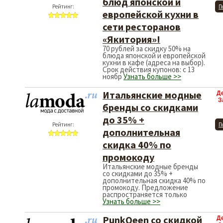
блюд японской и
Рейтинг:
П
европейской кухни в
сети ресторанов
«Якитория»!
70 рублей за скидку 50% на
блюда японской и европейской
кухни в кафе (адреса на выбор).
Срок действия купонов: с 13
ноябр
Узнать больше >>
Итальянские модные
Д
З
бренды со скидками
до 35% +
Рейтинг:
П
дополнительная
скидка 40% по
промокоду
Итальянские модные бренды
со скидками до 35% +
дополнительная скидка 40% по
промокоду. Предложение
распространяется только
Узнать больше >>
PunkQeen со скидкой
Д