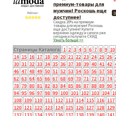
З
премиум-товары для
мужчин! Роскошь еще
Рейтинг:
П
доступнее!
Скидка 20% на премиум-
товары для мужчин! Роскошь
еще доступнее! Купите
верхнюю одежду и сапоги уже
сегодня и получите СКИД
Узнать больше >>
Страницы Каталога:
1
2
3
4
5
6
7
8
9
10
14
15
16
17
18
19
20
21
22
23
24
25
26
30
31
32
33
34
35
36
37
38
39
40
41
42
46
47
48
49
50
51
52
53
54
55
56
57
58
62
63
64
65
66
67
68
69
70
71
72
73
74
78
79
80
81
82
83
84
85
86
87
88
89
90
94
95
96
97
98
99
100
101
102
103
104
1
108
109
110
111
112
113
114
115
116
117
120
121
122
123
124
125
126
127
128
129
132
133
134
135
136
137
138
139
140
141