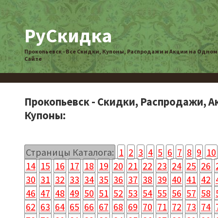
РуСкидка
Прокопьевск - Все Скидки, Купоны, Распродажи и Акции на Одном
Сайте
Прокопьевск - Скидки, Распродажи, А
Купоны:
Страницы Каталога:
1
2
3
4
5
6
7
8
9
10
14
15
16
17
18
19
20
21
22
23
24
25
26
30
31
32
33
34
35
36
37
38
39
40
41
42
46
47
48
49
50
51
52
53
54
55
56
57
58
62
63
64
65
66
67
68
69
70
71
72
73
74