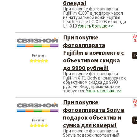
бленда!
При покупке фотоаппарата
Fujifilm X100T в подарок чехол
из натуральной кожи Fujifilm
Leather case LC-X100S и бленда
LH-X10
Узнать больше >>
При покупке
Д
З
фотоаппарата
Fujifilm в комплекте с
Рейтинг:
П
объективом скидка
до 9990 рублей!
При покупке фотоаппарата
Fujifilm X-T1 Body в комплекте с
объективом скидка до 9990
рублей! Ввод промо-кода не
требуется.
Узнать больше >>
При покупке
Д
З
фотоаппарата Sony в
подарок объектив и
Рейтинг:
П
сумка для камеры!
При покупке фотоаппарата
Sony в подарок портретный