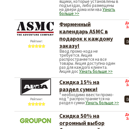
ящики, которые установлены в
подъездах, либо размещены
на двери дома или ква
Узнать
больше >>
Фирменный
Д
З
календарь ASMC в
подарок к каждому
Рейтинг:
П
заказу!
Ввод промо-кода не
требуется. Акция
распространяется на все
товары. Акция доступна один
раз для каждого клиента.
Акция дос
Узнать больше >>
Скидка 15% на
Д
З
раздел сумки!
* необходимо ввести промо-
код * распространяется на
Рейтинг:
П
раздел сумки
Узнать больше >>
Скидка 50% на
Д
З
огромный выбор