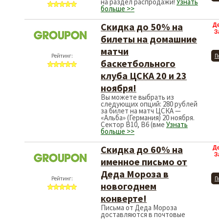
на раздел распродажи!
Узнать
больше >>
Скидка до 50% на
Д
З
билеты на домашние
матчи
Рейтинг:
П
баскетбольного
клуба ЦСКА 20 и 23
ноября!
Вы можете выбрать из
следующих опций: 280 рублей
за билет на матч ЦСКА —
«Альба» (Германия) 20 ноября.
Сектор B10, B6 (вме
Узнать
больше >>
Скидка до 60% на
Д
З
именное письмо от
Деда Мороза в
Рейтинг:
П
новогоднем
конверте!
Письма от Деда Мороза
доставляются в почтовые