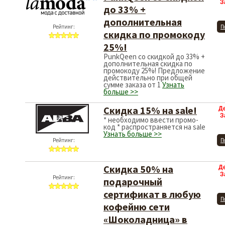
З
до 33% +
дополнительная
Рейтинг:
П
скидка по промокоду
25%!
PunkQeen со скидкой до 33% +
дополнительная скидка по
промокоду 25%! Предложение
действительно при общей
сумме заказа от 1
Узнать
больше >>
Скидка 15% на sale!
Д
З
* необходимо ввести промо-
код * распространяется на sale
Узнать больше >>
Рейтинг:
П
Скидка 50% на
Д
З
Рейтинг:
подарочный
сертификат в любую
П
кофейню сети
«Шоколадница» в