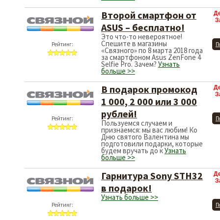
Второй смартфон от
Д
З
ASUS – бесплатно!
Это что-то невероятное!
Спешите в магазины
Рейтинг:
П
«Связного» по 8 марта 2018 года
за смартфоном Asus ZenFone 4
Selfie Pro. Зачем?
Узнать
больше >>
В подарок промокод
Д
З
1 000, 2 000 или 3 000
рублей!
Рейтинг:
П
Пользуемся случаем и
признаемся: мы вас любим! Ко
Дню святого Валентина мы
подготовили подарки, которые
будем вручать до к
Узнать
больше >>
Гарнитура Sony STH32
Д
З
в подарок!
Узнать больше >>
Рейтинг:
П