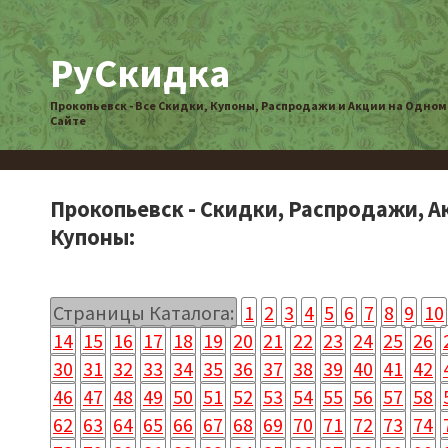
РуСкидка
Прокопьевск - Все Скидки, Купоны, Распродажи и Акции на Одном
Сайте
Прокопьевск - Скидки, Распродажи, А
Купоны:
Страницы Каталога:
1
2
3
4
5
6
7
8
9
10
14
15
16
17
18
19
20
21
22
23
24
25
26
30
31
32
33
34
35
36
37
38
39
40
41
42
46
47
48
49
50
51
52
53
54
55
56
57
58
62
63
64
65
66
67
68
69
70
71
72
73
74