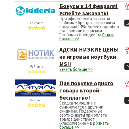
Бонусы к 14 февраля!
Д
З
Успейте заказать!
При оформлении заказа на
любимые бренды - зачисляем
Рейтинг:
П
бонусами 14%! Более подробно
с условиями и списком
"любимых брендов" м
Узнать
больше >>
АДСКИ НИЗКИЕ ЦЕНЫ
Д
З
на игровые ноутбуки
MSI!
Рейтинг:
П
Узнать больше >>
При покупке одного
Д
З
товара второй -
бесплатно!
Рейтинг:
П
Скидка по акции не
суммируется с другими
скидками. Подарочные
сертификаты при оплате
товара действуют
(классические – в р
Узнать
больше >>