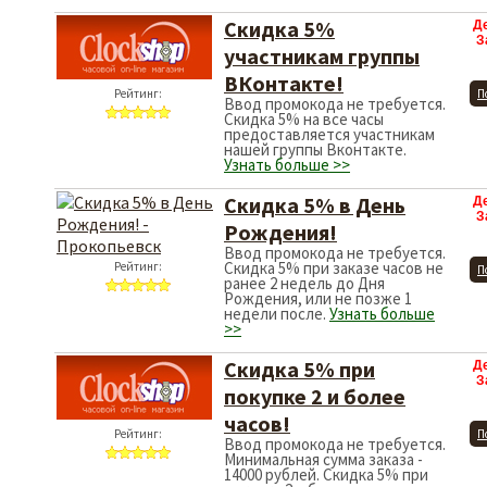
Скидка 5%
Д
З
участникам группы
ВКонтакте!
Рейтинг:
П
Ввод промокода не требуется.
Скидка 5% на все часы
предоставляется участникам
нашей группы Вконтакте.
Узнать больше >>
Скидка 5% в День
Д
З
Рождения!
Ввод промокода не требуется.
Скидка 5% при заказе часов не
Рейтинг:
П
ранее 2 недель до Дня
Рождения, или не позже 1
недели после.
Узнать больше
>>
Скидка 5% при
Д
З
покупке 2 и более
часов!
Рейтинг:
П
Ввод промокода не требуется.
Минимальная сумма заказа -
14000 рублей. Скидка 5% при