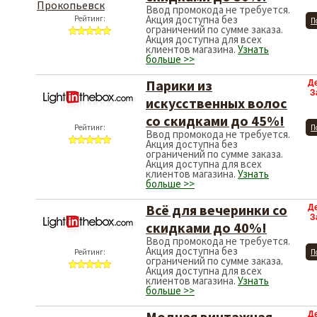
Ввод промокода не требуется.
Акция доступна без
Рейтинг:
П
ограничений по сумме заказа.
Акция доступна для всех
клиентов магазина.
Узнать
больше >>
Парики из
Д
З
искусственных волос
со скидками до 45%!
Рейтинг:
П
Ввод промокода не требуется.
Акция доступна без
ограничений по сумме заказа.
Акция доступна для всех
клиентов магазина.
Узнать
больше >>
Всё для вечеринки со
Д
З
скидками до 40%!
Ввод промокода не требуется.
Акция доступна без
Рейтинг:
П
ограничений по сумме заказа.
Акция доступна для всех
клиентов магазина.
Узнать
больше >>
Модная винтажная
Д