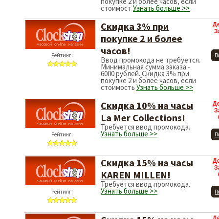
покупке 2 и более часов, если
стоимост
Узнать больше >>
Скидка 3% при
Д
З
покупке 2 и более
часов!
Рейтинг:
П
Ввод промокода не требуется.
Минимальная сумма заказа -
6000 рублей. Скидка 3% при
покупке 2 и более часов, если
стоимость
Узнать больше >>
Скидка 10% на часы
Д
З
La Mer Collections!
Требуется ввод промокода.
Узнать больше >>
Рейтинг:
П
Скидка 15% на часы
Д
З
KAREN MILLEN!
Требуется ввод промокода.
Узнать больше >>
Рейтинг:
П
Д