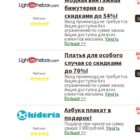
З
бижутерия со
скидками до 54%!
Рейтинг:
П
Ввод промокода не требуется.
Акция доступна без
ограничений по сумме заказа.
Акция доступна для всех
клиентов магазина.
Узнать
больше >>
Платья для особого
Д
З
случая со скидками
до 70%!
Рейтинг:
П
Ввод промокода не требуется.
Акция доступна без
ограничений по сумме заказа.
Акция доступна для всех
клиентов магазина.
Узнать
больше >>
Азбука плакат в
Д
З
подарок!
Подарок при заказе на сумму
свыше 3 000 рублей.
Узнать
Рейтинг:
П
больше >>