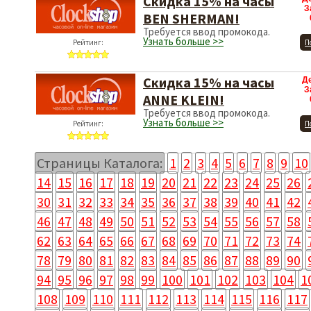
Скидка 15% на часы
З
BEN SHERMAN!
Требуется ввод промокода.
Узнать больше >>
Рейтинг:
П
Скидка 15% на часы
Д
З
ANNE KLEIN!
Требуется ввод промокода.
Узнать больше >>
Рейтинг:
П
Страницы Каталога:
1
2
3
4
5
6
7
8
9
10
14
15
16
17
18
19
20
21
22
23
24
25
26
30
31
32
33
34
35
36
37
38
39
40
41
42
46
47
48
49
50
51
52
53
54
55
56
57
58
62
63
64
65
66
67
68
69
70
71
72
73
74
78
79
80
81
82
83
84
85
86
87
88
89
90
94
95
96
97
98
99
100
101
102
103
104
1
108
109
110
111
112
113
114
115
116
117