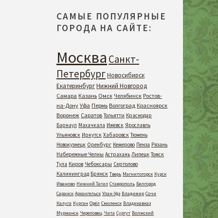
САМЫЕ ПОПУЛЯРНЫЕ
ГОРОДА НА САЙТЕ:
Москва
Санкт-
Петербург
Новосибирск
Екатеринбург
Нижний Новгород
Самара
Казань
Омск
Челябинск
Ростов-
на-Дону
Уфа
Пермь
Волгоград
Красноярск
Воронеж
Саратов
Тольятти
Краснодар
Барнаул
Махачкала
Ижевск
Ярославль
Ульяновск
Иркутск
Хабаровск
Тюмень
Новокузнецк
Оренбург
Кемерово
Пенза
Рязань
Набережные Челны
Астрахань
Липецк
Томск
Тула
Киров
Чебоксары
Сертолово
Калининград
Брянск
Тверь
Магнитогорск
Курск
Иваново
Нижний Тагил
Ставрополь
Белгород
Саранск
Архангельск
Улан-Удэ
Владимир
Сочи
Калуга
Курган
Орёл
Смоленск
Владикавказ
Мурманск
Череповец
Чита
Сургут
Волжский