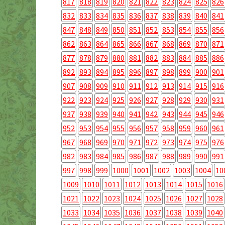
817
818
819
820
821
822
823
824
825
826
832
833
834
835
836
837
838
839
840
841
847
848
849
850
851
852
853
854
855
856
862
863
864
865
866
867
868
869
870
871
877
878
879
880
881
882
883
884
885
886
892
893
894
895
896
897
898
899
900
901
907
908
909
910
911
912
913
914
915
916
922
923
924
925
926
927
928
929
930
931
937
938
939
940
941
942
943
944
945
946
952
953
954
955
956
957
958
959
960
961
967
968
969
970
971
972
973
974
975
976
982
983
984
985
986
987
988
989
990
991
997
998
999
1000
1001
1002
1003
1004
10
1009
1010
1011
1012
1013
1014
1015
1016
1021
1022
1023
1024
1025
1026
1027
1028
1033
1034
1035
1036
1037
1038
1039
1040