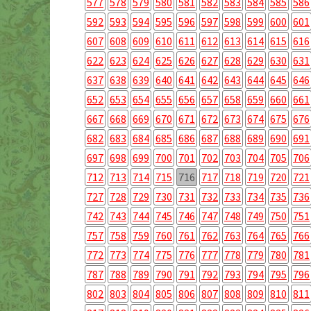
577
578
579
580
581
582
583
584
585
586
592
593
594
595
596
597
598
599
600
601
607
608
609
610
611
612
613
614
615
616
622
623
624
625
626
627
628
629
630
631
637
638
639
640
641
642
643
644
645
646
652
653
654
655
656
657
658
659
660
661
667
668
669
670
671
672
673
674
675
676
682
683
684
685
686
687
688
689
690
691
697
698
699
700
701
702
703
704
705
706
712
713
714
715
716
717
718
719
720
721
727
728
729
730
731
732
733
734
735
736
742
743
744
745
746
747
748
749
750
751
757
758
759
760
761
762
763
764
765
766
772
773
774
775
776
777
778
779
780
781
787
788
789
790
791
792
793
794
795
796
802
803
804
805
806
807
808
809
810
811