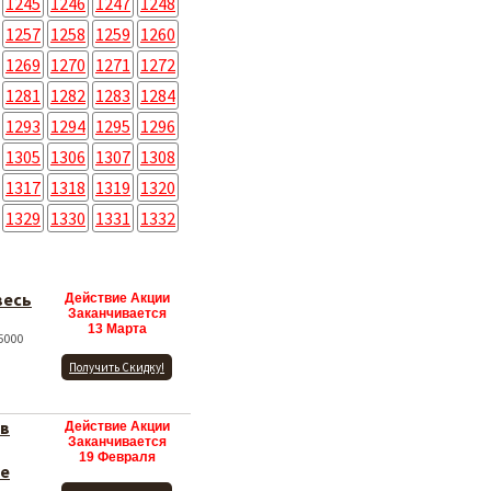
1245
1246
1247
1248
1257
1258
1259
1260
1269
1270
1271
1272
1281
1282
1283
1284
1293
1294
1295
1296
1305
1306
1307
1308
1317
1318
1319
1320
1329
1330
1331
1332
весь
Действие Акции
Заканчивается
13 Марта
5000
Получить Скидку!
 в
Действие Акции
Заканчивается
19 Февраля
ые