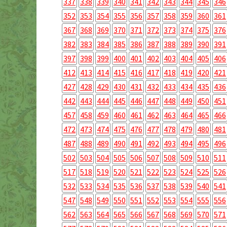
337
338
339
340
341
342
343
344
345
346
352
353
354
355
356
357
358
359
360
361
367
368
369
370
371
372
373
374
375
376
382
383
384
385
386
387
388
389
390
391
397
398
399
400
401
402
403
404
405
406
412
413
414
415
416
417
418
419
420
421
427
428
429
430
431
432
433
434
435
436
442
443
444
445
446
447
448
449
450
451
457
458
459
460
461
462
463
464
465
466
472
473
474
475
476
477
478
479
480
481
487
488
489
490
491
492
493
494
495
496
502
503
504
505
506
507
508
509
510
511
517
518
519
520
521
522
523
524
525
526
532
533
534
535
536
537
538
539
540
541
547
548
549
550
551
552
553
554
555
556
562
563
564
565
566
567
568
569
570
571