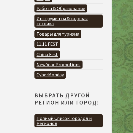
Работа & Образование
Инструменты & садовая
техника
Товары для туризма
11.11 FEST
China Fest
New Year Promotions
CyberMonday
ВЫБРАТЬ ДРУГОЙ
РЕГИОН ИЛИ ГОРОД:
Полный Список Городов и
Регионов