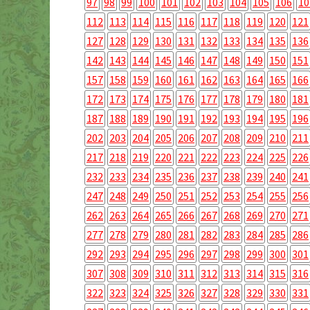
97
98
99
100
101
102
103
104
105
106
10
112
113
114
115
116
117
118
119
120
121
127
128
129
130
131
132
133
134
135
136
142
143
144
145
146
147
148
149
150
151
157
158
159
160
161
162
163
164
165
166
172
173
174
175
176
177
178
179
180
181
187
188
189
190
191
192
193
194
195
196
202
203
204
205
206
207
208
209
210
211
217
218
219
220
221
222
223
224
225
226
232
233
234
235
236
237
238
239
240
241
247
248
249
250
251
252
253
254
255
256
262
263
264
265
266
267
268
269
270
271
277
278
279
280
281
282
283
284
285
286
292
293
294
295
296
297
298
299
300
301
307
308
309
310
311
312
313
314
315
316
322
323
324
325
326
327
328
329
330
331