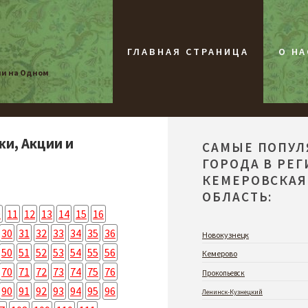
ГЛАВНАЯ СТРАНИЦА
О НА
ии на Одном
жи, Акции и
САМЫЕ ПОПУ
ГОРОДА В РЕ
КЕМЕРОВСКАЯ
ОБЛАСТЬ:
0
11
12
13
14
15
16
30
31
32
33
34
35
36
Новокузнецк
50
51
52
53
54
55
56
Кемерово
70
71
72
73
74
75
76
Прокопьевск
90
91
92
93
94
95
96
Ленинск-Кузнецкий