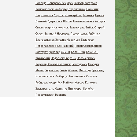
Вологда
Новороссийск
Орск
Тамбов
Кострома
Комсомольск-на-Амуре
Стерлитамак
Нальчик
Петрозаводск
Якутск
Йошкар-Ола
Таганрог
Братск
Грозный
Дзержинск
Шахты
Нижневартовск
Ангарск
Сыктывкар
Нижнекамск
Зеленоград
Бийск
Старый
Оскол
Великий Новгород
Прокопьевск
Рыбинск
Благовещенск
Энгельс
Норильск
Балаково
Петропавловск-Камчатский
Псков
Северодвинск
Златоуст
Армавир
Химки
Балашиха
Каменск-
Уральский
Подольск
Сызрань
Новочеркасск
Королёв
Южно-Сахалинск
Волгодонск
Находка
Миасс
Березники
Венёв
Абакан
Мытищи
Грязовец
Новомосковск
Люберцы
Альметьевск
Салават
Рубцовск
Уссурийск
Майкоп
Ковров
Коломна
Электросталь
Колпино
Пятигорск
Копейск
Первоуральск
Назрань