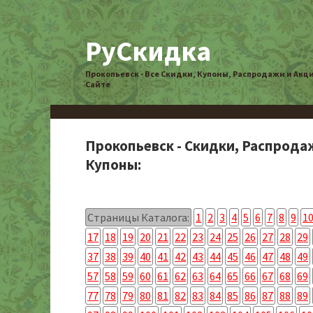
РуСкидка
Прокопьевск - Все Скидки, Купоны, Распродажи и Акц
Сайте
Прокопьевск - Скидки, Распрода
Купоны:
Страницы Каталога:
1
2
3
4
5
6
7
8
9
1
17
18
19
20
21
22
23
24
25
26
27
28
29
37
38
39
40
41
42
43
44
45
46
47
48
49
57
58
59
60
61
62
63
64
65
66
67
68
69
77
78
79
80
81
82
83
84
85
86
87
88
89