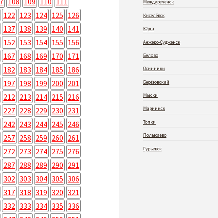
7
108
109
110
111
Междуреченск
122
123
124
125
126
Киселёвск
137
138
139
140
141
Юрга
152
153
154
155
156
Анжеро-Судженск
167
168
169
170
171
Белово
182
183
184
185
186
Осинники
197
198
199
200
201
Берёзовский
212
213
214
215
216
Мыски
Мариинск
227
228
229
230
231
Топки
242
243
244
245
246
Полысаево
257
258
259
260
261
Гурьевск
272
273
274
275
276
287
288
289
290
291
302
303
304
305
306
317
318
319
320
321
332
333
334
335
336