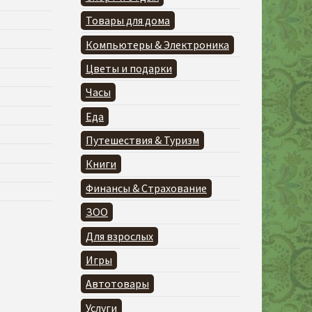
Товары для дома
Компьютеры & Электроника
Цветы и подарки
Часы
Еда
Путешествия & Туризм
Книги
Финансы & Страхование
ЗОО
Для взрослых
Игры
Автотовары
Услуги