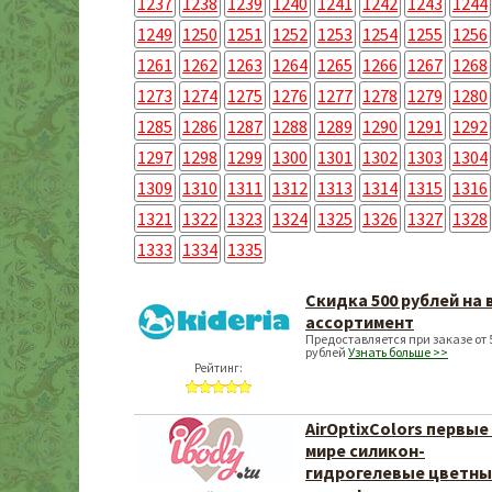
1237
1238
1239
1240
1241
1242
1243
1244
1249
1250
1251
1252
1253
1254
1255
1256
1261
1262
1263
1264
1265
1266
1267
1268
1273
1274
1275
1276
1277
1278
1279
1280
1285
1286
1287
1288
1289
1290
1291
1292
1297
1298
1299
1300
1301
1302
1303
1304
1309
1310
1311
1312
1313
1314
1315
1316
1321
1322
1323
1324
1325
1326
1327
1328
1333
1334
1335
Скидка 500 рублей на 
ассортимент
Предоставляется при заказе от 
рублей
Узнать больше >>
Рейтинг:
AirOptixColors первые
мире силикон-
гидрогелевые цветн