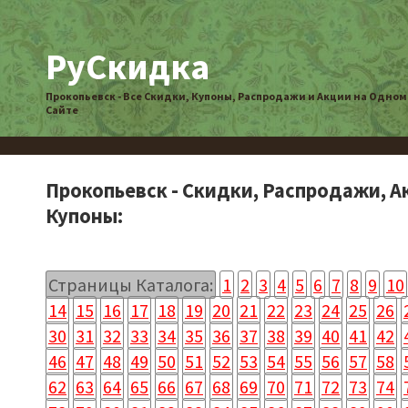
РуСкидка
Прокопьевск - Все Скидки, Купоны, Распродажи и Акции на Одном
Сайте
Прокопьевск - Скидки, Распродажи, А
Купоны:
Страницы Каталога:
1
2
3
4
5
6
7
8
9
10
14
15
16
17
18
19
20
21
22
23
24
25
26
30
31
32
33
34
35
36
37
38
39
40
41
42
46
47
48
49
50
51
52
53
54
55
56
57
58
62
63
64
65
66
67
68
69
70
71
72
73
74