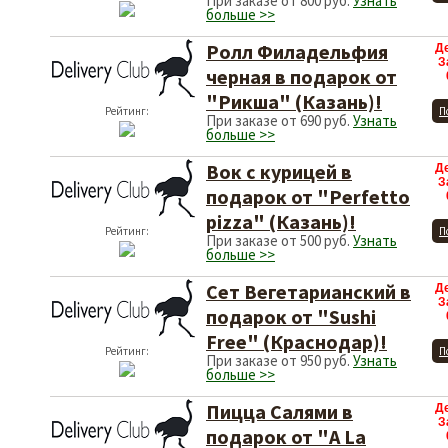
При заказе от 800 руб.
Узнать
больше >>
Ролл Филадельфия
Д
З
черная в подарок от
"Рикша" (Казань)!
Рейтинг:
П
При заказе от 690 руб.
Узнать
больше >>
Вок с курицей в
Д
З
подарок от "Perfetto
pizza" (Казань)!
Рейтинг:
П
При заказе от 500 руб.
Узнать
больше >>
Сет Вегетарианский в
Д
З
подарок от "Sushi
Free" (Краснодар)!
Рейтинг:
П
При заказе от 950 руб.
Узнать
больше >>
Пицца Салями в
Д
З
подарок от "A La