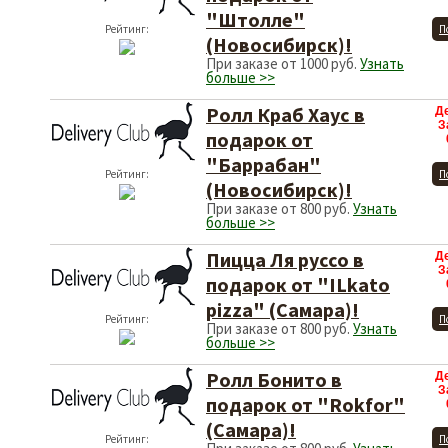
"Штолле"
Рейтинг:
П
(Новосибирск)!
При заказе от 1000 руб.
Узнать
больше >>
Ролл Краб Хаус в
Д
З
подарок от
"Баррабан"
Рейтинг:
П
(Новосибирск)!
При заказе от 800 руб.
Узнать
больше >>
Пицца Ля руссо в
Д
З
подарок от "ILkato
pizza" (Самара)!
Рейтинг:
П
При заказе от 800 руб.
Узнать
больше >>
Ролл Бонито в
Д
З
подарок от "Rokfor"
(Самара)!
Рейтинг:
П