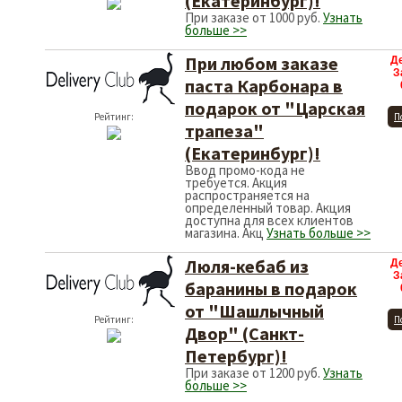
(Екатеринбург)!
При заказе от 1000 руб.
Узнать
больше >>
При любом заказе
Д
З
паста Карбонара в
подарок от "Царская
Рейтинг:
П
трапеза"
(Екатеринбург)!
Ввод промо-кода не
требуется. Акция
распространяется на
определенный товар. Акция
доступна для всех клиентов
магазина. Акц
Узнать больше >>
Люля-кебаб из
Д
З
баранины в подарок
от "Шашлычный
Рейтинг:
П
Двор" (Санкт-
Петербург)!
При заказе от 1200 руб.
Узнать
больше >>