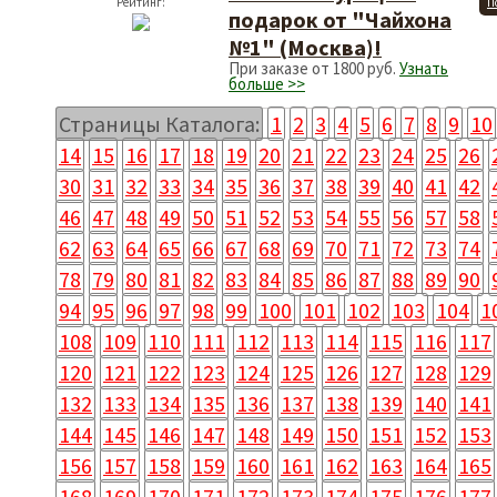
Рейтинг:
П
подарок от "Чайхона
№1" (Москва)!
При заказе от 1800 руб.
Узнать
больше >>
Страницы Каталога:
1
2
3
4
5
6
7
8
9
10
14
15
16
17
18
19
20
21
22
23
24
25
26
30
31
32
33
34
35
36
37
38
39
40
41
42
46
47
48
49
50
51
52
53
54
55
56
57
58
62
63
64
65
66
67
68
69
70
71
72
73
74
78
79
80
81
82
83
84
85
86
87
88
89
90
94
95
96
97
98
99
100
101
102
103
104
1
108
109
110
111
112
113
114
115
116
117
120
121
122
123
124
125
126
127
128
129
132
133
134
135
136
137
138
139
140
141
144
145
146
147
148
149
150
151
152
153
156
157
158
159
160
161
162
163
164
165
168
169
170
171
172
173
174
175
176
177