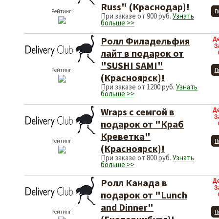
Russ" (Краснодар)!
Рейтинг:
П
При заказе от 900 руб.
Узнать
больше >>
Ролл Филадельфия
Д
З
лайт в подарок от
"SUSHI SAMI"
Рейтинг:
П
(Красноярск)!
При заказе от 1200 руб.
Узнать
больше >>
Wraps с семгой в
Д
З
подарок от "Краб
Креветка"
Рейтинг:
П
(Красноярск)!
При заказе от 800 руб.
Узнать
больше >>
Ролл Канада в
Д
З
подарок от "Lunch
and Dinner"
Рейтинг:
П