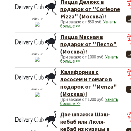
Пицца Делюкс в
Д
З
подарок от "Corleone
Pizza" (Москва)!
Рейтинг:
П
При заказе от 850 руб.
Узнать
больше >>
Пицца Мясная в
Д
З
подарок от "Песто"
(Москва)!
Рейтинг:
П
При заказе от 1000 руб.
Узнать
больше >>
Калифорния с
Д
З
лососем и томаго в
подарок от "Menza"
Рейтинг:
П
(Москва)!
При заказе от 1200 руб.
Узнать
больше >>
Две шпажки Шаш-
Д
З
кебаб или Люля-
кебаб из курицы в