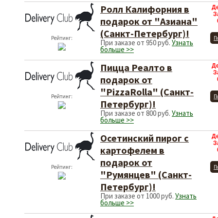
Ролл Калифорния в
Д
З
подарок от "Азиана"
(Санкт-Петербург)!
Рейтинг:
П
При заказе от 950 руб.
Узнать
больше >>
Пицца Реалто в
Д
З
подарок от
"PizzaRolla" (Санкт-
Рейтинг:
П
Петербург)!
При заказе от 800 руб.
Узнать
больше >>
Осетинский пирог с
Д
З
картофелем в
подарок от
Рейтинг:
П
"Румянцев" (Санкт-
Петербург)!
При заказе от 1000 руб.
Узнать
больше >>