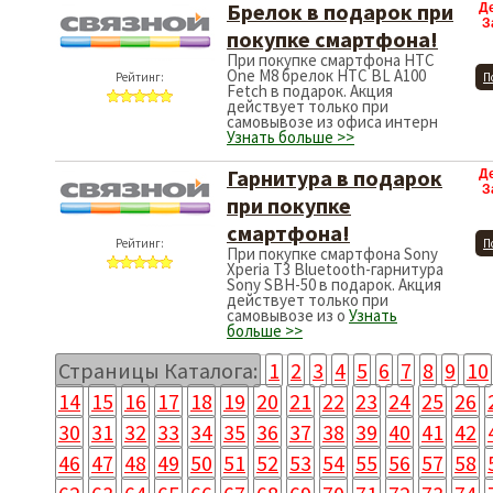
Брелок в подарок при
Д
З
покупке смартфона!
При покупке смартфона HTC
One M8 брелок HTC BL A100
Рейтинг:
П
Fetch в подарок. Акция
действует только при
самовывозе из офиса интерн
Узнать больше >>
Гарнитура в подарок
Д
З
при покупке
смартфона!
Рейтинг:
П
При покупке смартфона Sony
Xperia T3 Bluetooth-гарнитура
Sony SBH-50 в подарок. Акция
действует только при
самовывозе из о
Узнать
больше >>
Страницы Каталога:
1
2
3
4
5
6
7
8
9
10
14
15
16
17
18
19
20
21
22
23
24
25
26
30
31
32
33
34
35
36
37
38
39
40
41
42
46
47
48
49
50
51
52
53
54
55
56
57
58