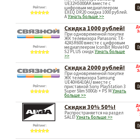
UE32H5000AK вместе с
цифровым медиаплеером
Рейтинг:
П
EXEQ DR20 скидка 1000 рублей.
А
Узнать больше >>
Скидка 1000 рублей!
Д
З
При одновременной покупке
ЖК телевизора Panasonic TX-
42ASR600 вместе с цифровым
медиаплеером IconBit MovieHD
Рейтинг:
П
S2 PLUS скидк
Узнать больше
>>
Скидка 2000 рублей!
Д
З
При одновременной покупке
ЖК телевизора Samsung
UE40H6410AU вместе с
приставкой Sony PlayStation 3
Рейтинг:
П
Super Slim 500Gb + PS M
Узнать
больше >>
Скидки 30% 50%!
Д
З
Распространяется на раздел
SALE!
Узнать больше >>
Рейтинг:
П