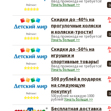
Ввод промокода не требуется!
Узнать больше >>
Рейтинг:
П
Скидки до -40% на
Д
З
прогулочные коляски
и коляски-трости!
Рейтинг:
П
Ввод промокода не требуется!
Узнать больше >>
Скидки до -50% на
Д
З
игрушки и
спортивные товары!
Рейтинг:
П
Ввод промокода не требуется!
Узнать больше >>
500 рублей в подарок
Д
З
на следующую
покупку!
Рейтинг:
П
500 рублей за каждую 1000
рублей!
Узнать больше >>
Бесплатная доставка
Д