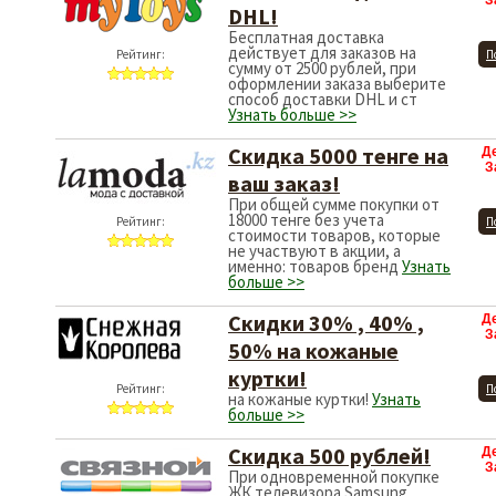
З
DHL!
Бесплатная доставка
действует для заказов на
Рейтинг:
П
сумму от 2500 рублей, при
оформлении заказа выберите
способ доставки DHL и ст
Узнать больше >>
Скидка 5000 тенге на
Д
З
ваш заказ!
При общей сумме покупки от
18000 тенге без учета
Рейтинг:
П
стоимости товаров, которые
не участвуют в акции, а
именно: товаров бренд
Узнать
больше >>
Скидки 30% , 40% ,
Д
З
50% на кожаные
куртки!
Рейтинг:
П
на кожаные куртки!
Узнать
больше >>
Скидка 500 рублей!
Д
З
При одновременной покупке
ЖК телевизора Samsung