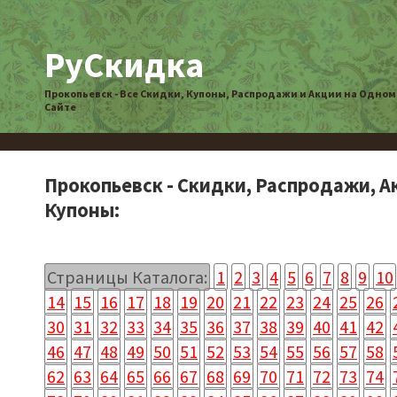
РуСкидка
Прокопьевск - Все Скидки, Купоны, Распродажи и Акции на Одном
Сайте
Прокопьевск - Скидки, Распродажи, А
Купоны:
Страницы Каталога:
1
2
3
4
5
6
7
8
9
10
14
15
16
17
18
19
20
21
22
23
24
25
26
30
31
32
33
34
35
36
37
38
39
40
41
42
46
47
48
49
50
51
52
53
54
55
56
57
58
62
63
64
65
66
67
68
69
70
71
72
73
74