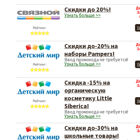
Скидки до 20%!
Д
З
Узнать больше >>
Рейтинг:
П
Скидки до-20% на
Д
З
наборы Pampers!
Ввод промокода не требуется!
Узнать больше >>
Рейтинг:
П
Скидка -15% на
Д
З
органическую
косметику Little
Рейтинг:
П
Siberica!
Ввод промокода не требуется!
Узнать больше >>
Скидки до-30% на
Д
З
школьные товары!