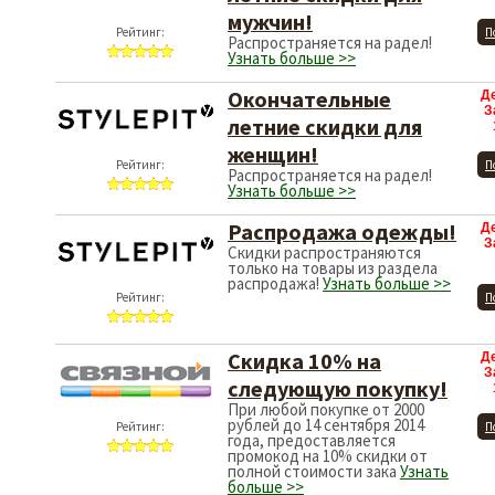
мужчин!
Рейтинг:
П
Распространяется на радел!
Узнать больше >>
Окончательные
Д
З
летние скидки для
женщин!
Рейтинг:
П
Распространяется на радел!
Узнать больше >>
Распродажа одежды!
Д
З
Скидки распространяются
только на товары из раздела
распродажа!
Узнать больше >>
Рейтинг:
П
Скидка 10% на
Д
З
следующую покупку!
При любой покупке от 2000
рублей до 14 сентября 2014
Рейтинг:
П
года, предоставляется
промокод на 10% скидки от
полной стоимости зака
Узнать
больше >>