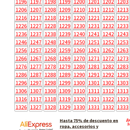
1196
1197
1198
1199
1200
1201
1202
1203
1206
1207
1208
1209
1210
1211
1212
1213
1216
1217
1218
1219
1220
1221
1222
1223
1226
1227
1228
1229
1230
1231
1232
1233
1236
1237
1238
1239
1240
1241
1242
1243
1246
1247
1248
1249
1250
1251
1252
1253
1256
1257
1258
1259
1260
1261
1262
1263
1266
1267
1268
1269
1270
1271
1272
1273
1276
1277
1278
1279
1280
1281
1282
1283
1286
1287
1288
1289
1290
1291
1292
1293
1296
1297
1298
1299
1300
1301
1302
1303
1306
1307
1308
1309
1310
1311
1312
1313
1316
1317
1318
1319
1320
1321
1322
1323
1326
1327
1328
1329
1330
1331
1332
1333
Hasta 75% de descuento en
Д
З
ropa, accesorios y