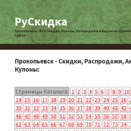
РуСкидка
Прокопьевск - Все Скидки, Купоны, Распродажи и Акции на Одном
Сайте
Прокопьевск - Скидки, Распродажи, А
Купоны:
Страницы Каталога:
1
2
3
4
5
6
7
8
9
10
14
15
16
17
18
19
20
21
22
23
24
25
26
30
31
32
33
34
35
36
37
38
39
40
41
42
46
47
48
49
50
51
52
53
54
55
56
57
58
62
63
64
65
66
67
68
69
70
71
72
73
74