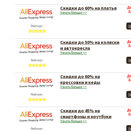
Скидки до 60% на платья
Д
З
Узнать больше >>
Рейтинг:
П
Скидки до 50% на коляски
Д
З
и автокресла
Узнать больше >>
Рейтинг:
П
Скидки до 60% на
Д
З
кроссовки и кеды
Узнать больше >>
Рейтинг:
П
Cкидки до 45% на
Д
З
смартфоны и ноутбуки
Узнать больше >>
Рейтинг:
П