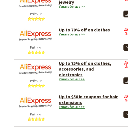
З
jewelry
Узнать больше >>
Рейтинг:
П
Up to 70% off on clothes
Д
З
Узнать больше >>
Рейтинг:
П
Up to 75% off on clothes,
Д
З
accessories, and
electronics
Узнать больше >>
Рейтинг:
П
Up to $50 in coupons for hair
Д
З
extensions
Узнать больше >>
Рейтинг:
П