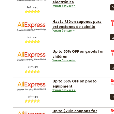
electrónica
Узнать больше >>
Рейтинг:
П
Hasta $50 en cupones para
Д
З
extenciones de cabello
Узнать больше >>
Рейтинг:
П
Up to 60% OFF on goods for
Д
З
children
Узнать больше >>
Рейтинг:
П
Up to 66% OFF on photo
Д
З
equipment
Узнать больше >>
Рейтинг:
П
Up to $20 in coupons for
Д