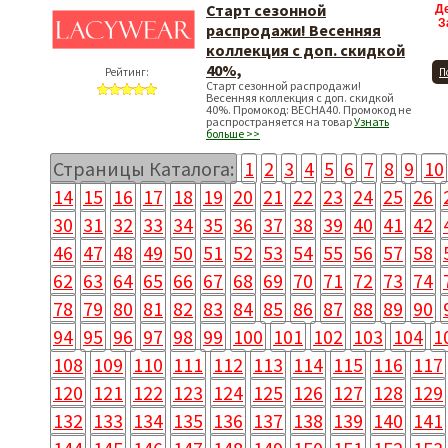
Старт сезонной
Д
З
распродажи! Весенняя
коллекция с доп. скидкой
40%,
Рейтинг:
П
Старт сезонной распродажи!
Весенняя коллекция с доп. скидкой
40%. Промокод: ВЕСНА40. Промокод не
распространяется на товар
Узнать
больше >>
Страницы Каталога:
1
2
3
4
5
6
7
8
9
10
14
15
16
17
18
19
20
21
22
23
24
25
26
30
31
32
33
34
35
36
37
38
39
40
41
42
46
47
48
49
50
51
52
53
54
55
56
57
58
62
63
64
65
66
67
68
69
70
71
72
73
74
78
79
80
81
82
83
84
85
86
87
88
89
90
94
95
96
97
98
99
100
101
102
103
104
1
108
109
110
111
112
113
114
115
116
117
120
121
122
123
124
125
126
127
128
129
132
133
134
135
136
137
138
139
140
141