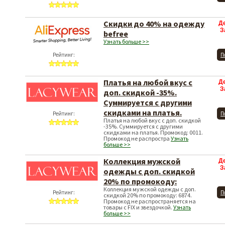
Скидки до 40% на одежду
Д
З
befree
Узнать больше >>
Рейтинг:
П
Платья на любой вкус с
Д
З
доп. скидкой -35%.
Суммируется с другими
скидками на платья.
Рейтинг:
П
Платья на любой вкус с доп. скидкой
-35%. Суммируется с другими
скидками на платья. Промокод: 0011.
Промокод не распростра
Узнать
больше >>
Коллекция мужской
Д
З
одежды с доп. скидкой
20% по промокоду:
Коллекция мужской одежды с доп.
Рейтинг:
П
скидкой 20% по промокоду: 6874.
Промокод не распространяется на
товары с FIX и звездочкой.
Узнать
больше >>