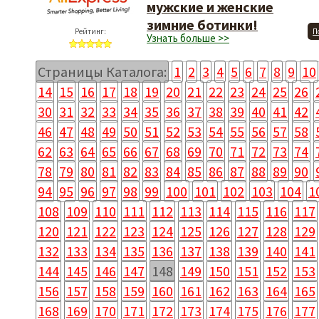
мужские и женские
зимние ботинки!
Рейтинг:
П
Узнать больше >>
Страницы Каталога:
1
2
3
4
5
6
7
8
9
10
14
15
16
17
18
19
20
21
22
23
24
25
26
30
31
32
33
34
35
36
37
38
39
40
41
42
46
47
48
49
50
51
52
53
54
55
56
57
58
62
63
64
65
66
67
68
69
70
71
72
73
74
78
79
80
81
82
83
84
85
86
87
88
89
90
94
95
96
97
98
99
100
101
102
103
104
1
108
109
110
111
112
113
114
115
116
117
120
121
122
123
124
125
126
127
128
129
132
133
134
135
136
137
138
139
140
141
144
145
146
147
148
149
150
151
152
153
156
157
158
159
160
161
162
163
164
165
168
169
170
171
172
173
174
175
176
177