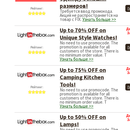
размеров!
Рейтинг:
П
Требуется ввод промокода.
Акция не распространяется на
товар с FIX.
Узнать больше >>
Up to 70% OFF on
Д
З
Unique Style Watches!
No need to use promocode. The
promotion is available for all
Рейтинг:
П
customers of the store. There is
no minimum order value. T
Узнать больше >>
Up to 75% OFF on
Д
З
Camping Kitchen
Tools!
Рейтинг:
П
No need to use promocode. The
promotion is available for all
customers of the store. There is
no minimum order value. T
Узнать больше >>
Up to 50% OFF on
Д
З
Lamps!
No need to use promocode. The