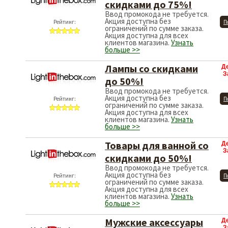
скидками до 75%!
Ввод промокода не требуется.
Акция доступна без
Рейтинг:
П
ограничений по сумме заказа.
Акция доступна для всех
клиентов магазина.
Узнать
больше >>
Лампы со скидками
Д
З
до 50%!
Ввод промокода не требуется.
Акция доступна без
Рейтинг:
П
ограничений по сумме заказа.
Акция доступна для всех
клиентов магазина.
Узнать
больше >>
Товары для ванной со
Д
З
скидками до 50%!
Ввод промокода не требуется.
Акция доступна без
Рейтинг:
П
ограничений по сумме заказа.
Акция доступна для всех
клиентов магазина.
Узнать
больше >>
Мужские аксессуары
Д
З