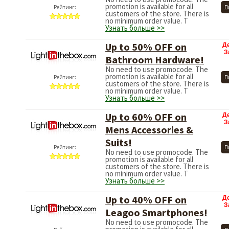
promotion is available for all
Рейтинг:
П
customers of the store. There is
no minimum order value. T
Узнать больше >>
Up to 50% OFF on
Д
З
Bathroom Hardware!
No need to use promocode. The
promotion is available for all
Рейтинг:
П
customers of the store. There is
no minimum order value. T
Узнать больше >>
Up to 60% OFF on
Д
З
Mens Accessories &
Suits!
Рейтинг:
П
No need to use promocode. The
promotion is available for all
customers of the store. There is
no minimum order value. T
Узнать больше >>
Up to 40% OFF on
Д
З
Leagoo Smartphones!
No need to use promocode. The