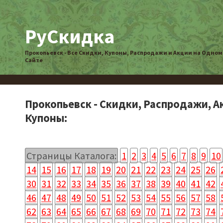
РуСкидка
Прокопьевск - Все Скидки, Купоны, Распродажи и Акции на Одном
Сайте
Прокопьевск - Скидки, Распродажи, А
Купоны:
Страницы Каталога:
1
2
3
4
5
6
7
8
9
10
14
15
16
17
18
19
20
21
22
23
24
25
26
30
31
32
33
34
35
36
37
38
39
40
41
42
46
47
48
49
50
51
52
53
54
55
56
57
58
62
63
64
65
66
67
68
69
70
71
72
73
74