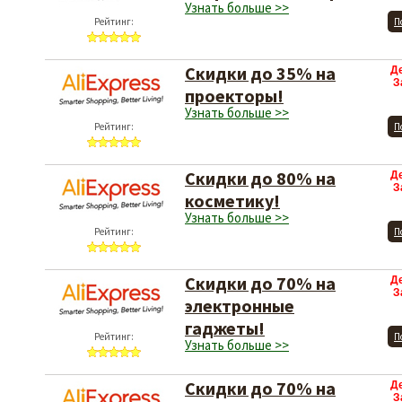
Узнать больше >>
Рейтинг:
П
Скидки до 35% на
Д
З
проекторы!
Узнать больше >>
Рейтинг:
П
Скидки до 80% на
Д
З
косметику!
Узнать больше >>
Рейтинг:
П
Скидки до 70% на
Д
З
электронные
гаджеты!
Рейтинг:
П
Узнать больше >>
Скидки до 70% на
Д
З