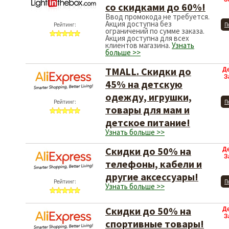
со скидками до 60%!
Ввод промокода не требуется.
Акция доступна без
Рейтинг:
П
ограничений по сумме заказа.
Акция доступна для всех
клиентов магазина.
Узнать
больше >>
TMALL. Скидки до
Д
З
45% на детскую
одежду, игрушки,
Рейтинг:
П
товары для мам и
детское питание!
Узнать больше >>
Скидки до 50% на
Д
З
телефоны, кабели и
другие аксессуары!
Рейтинг:
П
Узнать больше >>
Скидки до 50% на
Д
З
спортивные товары!