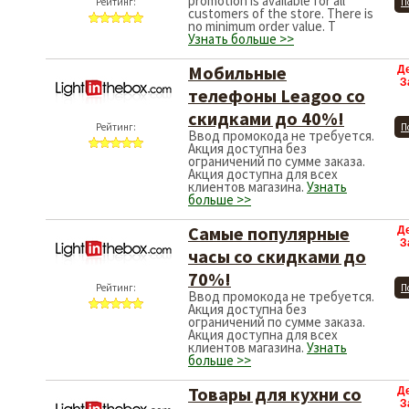
promotion is available for all
Рейтинг:
П
customers of the store. There is
no minimum order value. T
Узнать больше >>
Мобильные
Д
З
телефоны Leagoo со
скидками до 40%!
Рейтинг:
П
Ввод промокода не требуется.
Акция доступна без
ограничений по сумме заказа.
Акция доступна для всех
клиентов магазина.
Узнать
больше >>
Самые популярные
Д
З
часы со скидками до
70%!
Рейтинг:
П
Ввод промокода не требуется.
Акция доступна без
ограничений по сумме заказа.
Акция доступна для всех
клиентов магазина.
Узнать
больше >>
Товары для кухни со
Д
З