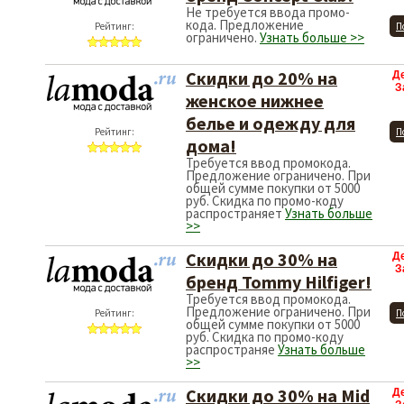
Не требуется ввода промо-
кода. Предложение
Рейтинг:
П
ограничено.
Узнать больше >>
Скидки до 20% на
Д
З
женское нижнее
белье и одежду для
Рейтинг:
П
дома!
Требуется ввод промокода.
Предложение ограничено. При
общей сумме покупки от 5000
руб. Скидка по промо-коду
распространяет
Узнать больше
>>
Скидки до 30% на
Д
З
бренд Tommy Hilfiger!
Требуется ввод промокода.
Предложение ограничено. При
Рейтинг:
П
общей сумме покупки от 5000
руб. Скидка по промо-коду
распространяе
Узнать больше
>>
Скидки до 30% на Mid
Д