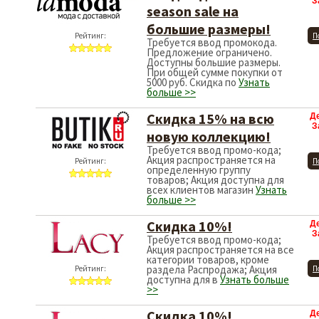
З
season sale на
большие размеры!
Рейтинг:
П
Требуется ввод промокода.
Предложение ограничено.
Доступны большие размеры.
При общей сумме покупки от
5000 руб. Скидка по
Узнать
больше >>
Скидка 15% на всю
Д
З
новую коллекцию!
Требуется ввод промо-кода;
Акция распространяется на
Рейтинг:
П
определенную группу
товаров; Акция доступна для
всех клиентов магазин
Узнать
больше >>
Скидка 10%!
Д
З
Требуется ввод промо-кода;
Акция распространяется на все
категории товаров, кроме
раздела Распродажа; Акция
Рейтинг:
П
доступна для в
Узнать больше
>>
Скидка 10%!
Д