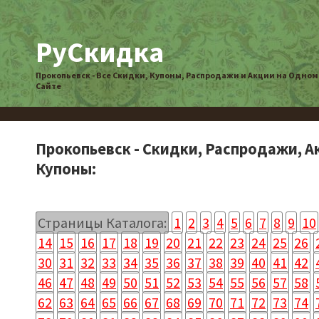
РуСкидка
Прокопьевск - Все Скидки, Купоны, Распродажи и Акции на Одном
Сайте
Прокопьевск - Скидки, Распродажи, А
Купоны:
Страницы Каталога:
1
2
3
4
5
6
7
8
9
10
14
15
16
17
18
19
20
21
22
23
24
25
26
30
31
32
33
34
35
36
37
38
39
40
41
42
46
47
48
49
50
51
52
53
54
55
56
57
58
62
63
64
65
66
67
68
69
70
71
72
73
74