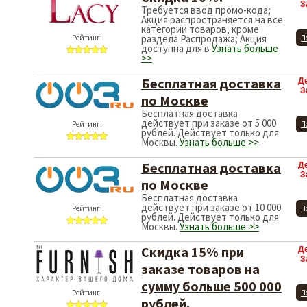
З
Требуется ввод промо-кода;
Акция распространяется на все
категории товаров, кроме
раздела Распродажа; Акция
Рейтинг:
П
доступна для в
Узнать больше
>>
Бесплатная доставка
Д
З
по Москве
Бесплатная доставка
действует при заказе от 5 000
Рейтинг:
П
рублей. Действует только для
Москвы.
Узнать больше >>
Бесплатная доставка
Д
З
по Москве
Бесплатная доставка
действует при заказе от 10 000
Рейтинг:
П
рублей. Действует только для
Москвы.
Узнать больше >>
Скидка 15% при
Д
З
заказе товаров на
сумму больше 500 000
Рейтинг:
П
рублей.