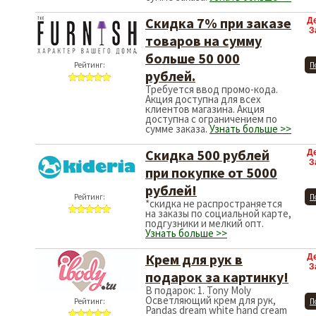
Скидка 7% при заказе
Д
З
товаров на сумму
больше 50 000
Рейтинг:
П
рублей.
Требуется ввод промо-кода.
Акция доступна для всех
клиентов магазина. Акция
доступна с ограничением по
сумме заказа.
Узнать больше >>
Скидка 500 рублей
Д
З
при покупке от 5000
рублей!
Рейтинг:
П
*скидка не распространяется
на заказы по социальной карте,
подгузники и мелкий опт.
Узнать больше >>
Крем для рук в
Д
З
подарок за картинку!
В подарок: 1. Tony Moly
Осветляющий крем для рук,
Рейтинг:
П
Pandas dream white hand cream