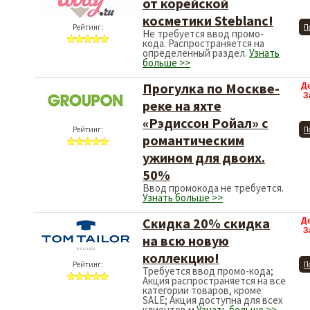
от корейской
косметики Steblanc!
Рейтинг:
П
Не требуется ввод промо-
кода. Распространяется на
определенный раздел.
Узнать
больше >>
Прогулка по Москве-
Д
З
реке на яхте
«Рэдиссон Ройал» с
Рейтинг:
П
романтическим
ужином для двоих.
50%
Ввод промокода не требуется.
Узнать больше >>
Скидка 20% скидка
Д
З
на всю новую
коллекцию!
Рейтинг:
П
Требуется ввод промо-кода;
Акция распространяется на все
категории товаров, кроме
SALE; Акция доступна для всех
клиентов м
Узнать больше >>