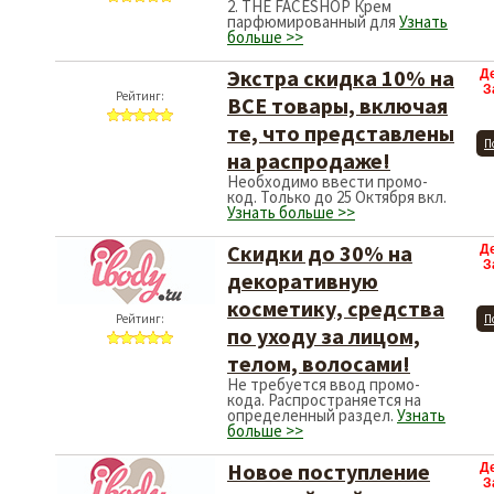
2. THE FACESHOP Крем
парфюмированный для
Узнать
больше >>
Экстра скидка 10% на
Д
З
Рейтинг:
ВСЕ товары, включая
те, что представлены
П
на распродаже!
Необходимо ввести промо-
код. Только до 25 Октября вкл.
Узнать больше >>
Скидки до 30% на
Д
З
декоративную
косметику, средства
Рейтинг:
П
по уходу за лицом,
телом, волосами!
Не требуется ввод промо-
кода. Распространяется на
определенный раздел.
Узнать
больше >>
Новое поступление
Д
З