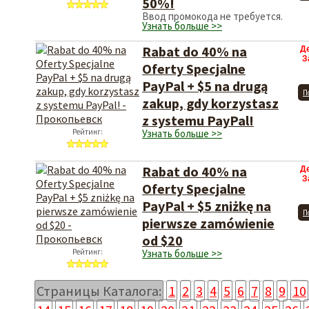
50%!
Ввод промокода не требуется.
Узнать больше >>
Rabat do 40% na
Д
З
Oferty Specjalne
PayPal + $5 na drugą
П
zakup, gdy korzystasz
z systemu PayPal!
Рейтинг:
Узнать больше >>
Rabat do 40% na
Д
З
Oferty Specjalne
PayPal + $5 zniżkę na
П
pierwsze zamówienie
od $20
Рейтинг:
Узнать больше >>
Страницы Каталога:
1
2
3
4
5
6
7
8
9
10