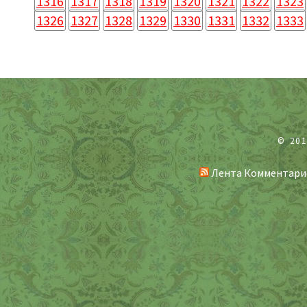
1316
1317
1318
1319
1320
1321
1322
1323
1326
1327
1328
1329
1330
1331
1332
1333
© 20
Лента Комментари