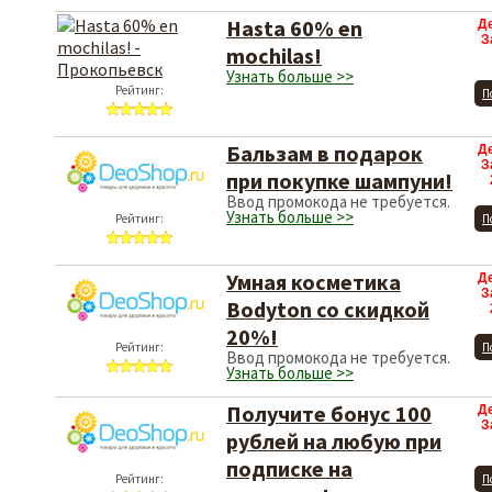
Hasta 60% en
Д
З
mochilas!
Узнать больше >>
Рейтинг:
П
Бальзам в подарок
Д
З
при покупке шампуни!
Ввод промокода не требуется.
Узнать больше >>
Рейтинг:
П
Умная косметика
Д
З
Bodyton со скидкой
20%!
Рейтинг:
П
Ввод промокода не требуется.
Узнать больше >>
Получите бонус 100
Д
З
рублей на любую при
подписке на
Рейтинг:
П