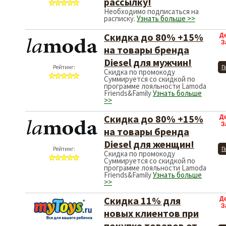
рассылку!
Необходимо подписаться на
расписку.
Узнать больше >>
Скидка до 80% +15%
Д
З
на товары бренда
Diesel для мужчин!
Рейтинг:
П
Скидка по промокоду
Суммируется со скидкой по
программе лояльности Lamoda
Friends&Family
Узнать больше
>>
Скидка до 80% +15%
Д
З
на товары бренда
Diesel для женщин!
Рейтинг:
П
Скидка по промокоду
Суммируется со скидкой по
программе лояльности Lamoda
Friends&Family
Узнать больше
>>
Скидка 11% для
Д
З
новых клиентов при
покупке товаров от