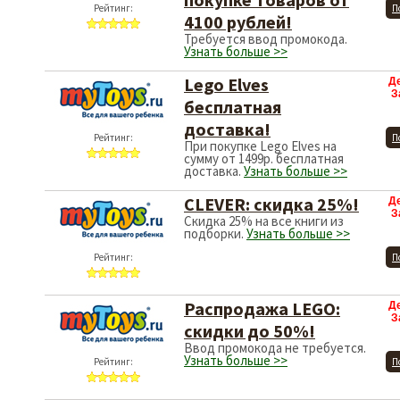
Рейтинг:
П
4100 рублей!
Требуется ввод промокода.
Узнать больше >>
Lego Elves
Д
З
бесплатная
доставка!
Рейтинг:
П
При покупке Lego Elves на
сумму от 1499р. бесплатная
доставка.
Узнать больше >>
CLEVER: скидка 25%!
Д
З
Скидка 25% на все книги из
подборки.
Узнать больше >>
Рейтинг:
П
Распродажа LEGO:
Д
З
скидки до 50%!
Ввод промокода не требуется.
Узнать больше >>
Рейтинг:
П