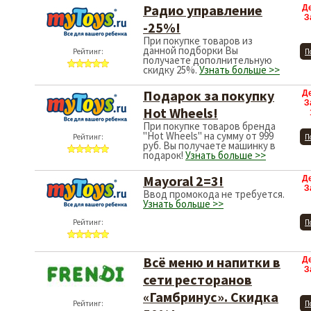
Радио управление
Д
З
-25%!
При покупке товаров из
данной подборки Вы
Рейтинг:
П
получаете дополнительную
скидку 25%.
Узнать больше >>
Подарок за покупку
Д
З
Hot Wheels!
При покупке товаров бренда
"Hot Wheels" на сумму от 999
Рейтинг:
П
руб. Вы получаете машинку в
подарок!
Узнать больше >>
Mayoral 2=3!
Д
З
Ввод промокода не требуется.
Узнать больше >>
Рейтинг:
П
Всё меню и напитки в
Д
З
сети ресторанов
«Гамбринус». Скидка
Рейтинг:
П