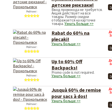
детские рюкзаки!
П
Ввод промокода не требуется.
Рейтинг:
Акция действует на все
товары. Размер скидки
отображается на карточке
товара.
Узнать больше >>
Rabat do 60% na
Д
З
plecaki!
Узнать больше >>
Рейтинг:
П
Up to 60% Off
Д
З
Backpacks!
Promo code is not required.
Узнать больше >>
Рейтинг:
П
Jusquà 60% de remise
Д
З
pour sacs à dos!
Узнать больше >>
Рейтинг:
П