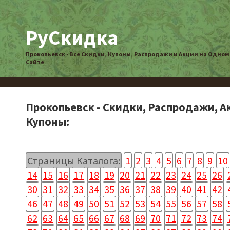
РуСкидка
Прокопьевск - Все Скидки, Купоны, Распродажи и Акции на Одном
Сайте
Прокопьевск - Скидки, Распродажи, А
Купоны:
Страницы Каталога:
1
2
3
4
5
6
7
8
9
10
14
15
16
17
18
19
20
21
22
23
24
25
26
30
31
32
33
34
35
36
37
38
39
40
41
42
46
47
48
49
50
51
52
53
54
55
56
57
58
62
63
64
65
66
67
68
69
70
71
72
73
74