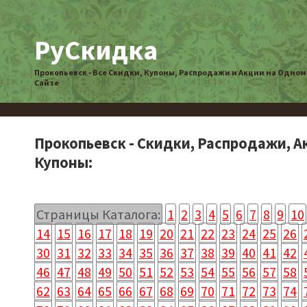
РуСкидка
Прокопьевск - Все Скидки, Купоны, Распродажи и Акции на Одном
Сайте
Прокопьевск - Скидки, Распродажи, А
Купоны:
Страницы Каталога:
1
2
3
4
5
6
7
8
9
10
14
15
16
17
18
19
20
21
22
23
24
25
26
30
31
32
33
34
35
36
37
38
39
40
41
42
46
47
48
49
50
51
52
53
54
55
56
57
58
62
63
64
65
66
67
68
69
70
71
72
73
74