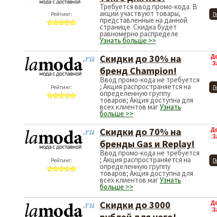
Требуется ввод промо-кода. В
акции участвуют товары,
Рейтинг:
П
представленные на данной
странице. Скидка будет
равномерно распределе
Узнать больше >>
Скидки до 30% на
Д
З
бренд Champion!
Ввод промо-кода не требуется
; Акция распространяется на
Рейтинг:
П
определенную группу
товаров; Акция доступна для
всех клиентов маг
Узнать
больше >>
Скидки до 70% на
Д
З
бренды Gas и Replay!
Ввод промо-кода не требуется
; Акция распространяется на
Рейтинг:
П
определенную группу
товаров; Акция доступна для
всех клиентов маг
Узнать
больше >>
Скидки до 3000
Д
З
рублей для него!