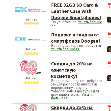
FREE 32GB SD Card &
Д
З
Leather Case with
Doogee Smartphones!
Рейтинг:
П
Try your fortune!
Узнать больше
>>
Подарки и скидки от
Д
З
смартфонов Doogee!
Ввод промокода не требуется.
Узнать больше >>
Рейтинг:
П
Скидки до 20% на
Д
З
азиатскую
косметику!
Рейтинг:
П
Ввод промо-кода не требуется
; Акция распространяется на
определенную группу
товаров; Акция доступна для
всех клиентов маг
Узнать
больше >>
Скидки до 35% на
Д
З