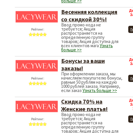
больше >>
Весенняя коллекция
Д
З
со скидкой 30%!
Ввод промо-кода не
требуется; Акция
Рейтинг:
П
распространяется на
определенную группу
товаров; Акция доступна для
всех клиентов мага
Узнать
больше >>
Бонусы за ваши
Д
З
заказы!
При оформлении заказа, мы
начисляем покупателю бонусы,
Рейтинг:
П
равные 50 рублям на каждую
1000 рублей заказа. Например,
если заказ
Узнать больше >>
Скидка 70% на
Д
З
Женские платья!
Ввод промо-кода не
требуется; Акция
Рейтинг:
П
распространяется на
определенную группу
товаров; Акция доступна для