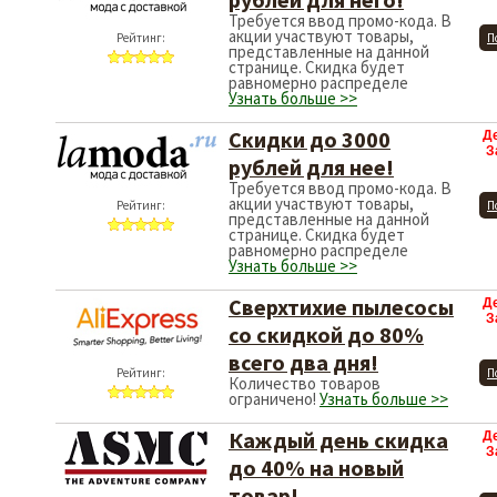
Требуется ввод промо-кода. В
акции участвуют товары,
Рейтинг:
П
представленные на данной
странице. Скидка будет
равномерно распределе
Узнать больше >>
Скидки до 3000
Д
З
рублей для нее!
Требуется ввод промо-кода. В
акции участвуют товары,
Рейтинг:
П
представленные на данной
странице. Скидка будет
равномерно распределе
Узнать больше >>
Сверхтихие пылесосы
Д
З
со скидкой до 80%
всего два дня!
Рейтинг:
П
Количество товаров
ограничено!
Узнать больше >>
Каждый день скидка
Д
З
до 40% на новый
товар!