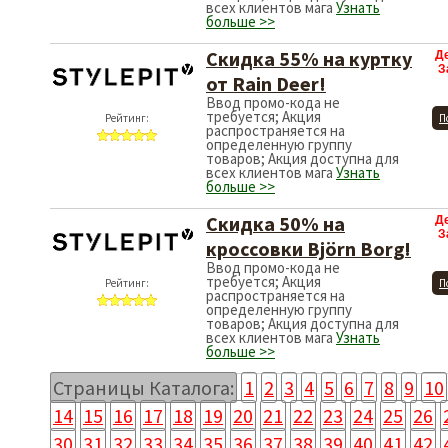
всех клиентов мага
Узнать
больше >>
Скидка 55% на куртку
Д
З
от Rain Deer!
Ввод промо-кода не
требуется; Акция
Рейтинг:
П
распространяется на
определенную группу
товаров; Акция доступна для
всех клиентов мага
Узнать
больше >>
Скидка 50% на
Д
З
кроссовки Björn Borg!
Ввод промо-кода не
требуется; Акция
Рейтинг:
П
распространяется на
определенную группу
товаров; Акция доступна для
всех клиентов мага
Узнать
больше >>
Страницы Каталога:
1
2
3
4
5
6
7
8
9
10
14
15
16
17
18
19
20
21
22
23
24
25
26
30
31
32
33
34
35
36
37
38
39
40
41
42