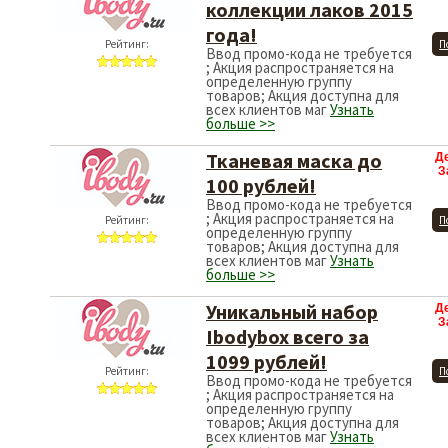
коллекции лаков 2015
года!
Рейтинг:
П
Ввод промо-кода не требуется
; Акция распространяется на
определенную группу
товаров; Акция доступна для
всех клиентов маг
Узнать
больше >>
Тканевая маска до
Д
З
100 рублей!
Ввод промо-кода не требуется
; Акция распространяется на
Рейтинг:
П
определенную группу
товаров; Акция доступна для
всех клиентов маг
Узнать
больше >>
Уникальный набор
Д
З
Ibodybox всего за
1099 рублей!
Рейтинг:
П
Ввод промо-кода не требуется
; Акция распространяется на
определенную группу
товаров; Акция доступна для
всех клиентов маг
Узнать