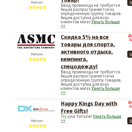
Рейтинг:
П
Ввод промокода не требуется.
Акция распространяется на
определенную группу товаров.
Акция доступна для всех
клиентов магаз
Узнать больше
>>
Скидка 5% на все
Д
З
товары для спорта,
активного отдыха,
Рейтинг:
П
кемпинга,
спецодежду!
Ввод промокода не требуется.
Акция распространяется на
определенную группу товаров.
Акция доступна для всех
клиентов магаз
Узнать больше
>>
Happy Kings Day with
Д
З
Free Gifts!
Try your fortune!
Узнать больше
>>
Рейтинг:
П