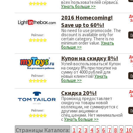
всех пользователей сервиса.
Узнать больше >>
2016 Homecoming!
Д
З
Save up to 60%!
No need to use promocode. The
discount is available only for
Рейтинг:
П
certain category. There is no
minimum order value.
Узнать
больше >>
Купон на скидку 8%!
Д
З
Успей воспользоваться! Купон
на скидку 8% при покупке на
сумму от 4000 рублей для
новых клиентов!
Узнать
Рейтинг:
П
больше >>
Скидка 20%!
Д
З
Промокод предоставляет
скидку на товары новой
коллекции, не суммируется с
другими акциями и
Рейтинг:
П
спец.ценами. Нет минимальной
с
Узнать больше >>
Страницы Каталога:
1
2
3
4
5
6
7
8
9
10