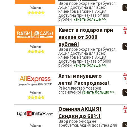
Ввод промокода не требуется.
Акция доступна для всех
Рейтинг:
П
клиентов магазина. Акция
доступна при заказе от 800
рублей.
Узнать больше >>
Квест в подарок при
Д
З
заказе от 5000
рублей!
Рейтинг:
П
Ввод промокода не требуется.
Акция доступна для всех
клиентов магазина. Акция
доступна при заказе от 5000
рублей.
Узнать больше >>
Хиты минувшего
Д
З
лета! Распродажа!
РаКоличество товаров
ограничено!
Узнать больше >>
Рейтинг:
П
Осенняя АКЦИЯ!
Д
З
Скидки до 60%!
Ввод промо-кода не
требуется. Акция доступна для
Рейтинг:
П