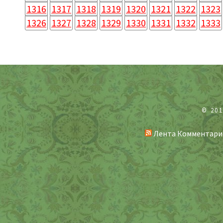
1316
1317
1318
1319
1320
1321
1322
1323
1326
1327
1328
1329
1330
1331
1332
1333
© 20
Лента Комментари