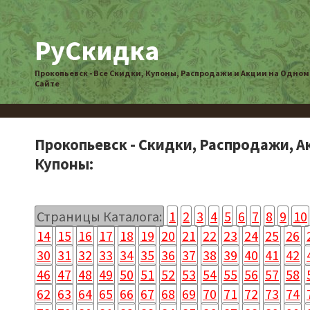
РуСкидка
Прокопьевск - Все Скидки, Купоны, Распродажи и Акции на Одном
Сайте
Прокопьевск - Скидки, Распродажи, А
Купоны:
Страницы Каталога:
1
2
3
4
5
6
7
8
9
10
14
15
16
17
18
19
20
21
22
23
24
25
26
30
31
32
33
34
35
36
37
38
39
40
41
42
46
47
48
49
50
51
52
53
54
55
56
57
58
62
63
64
65
66
67
68
69
70
71
72
73
74