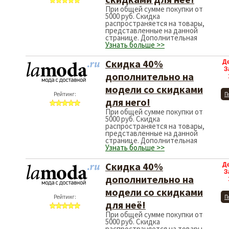
При общей сумме покупки от
5000 руб. Скидка
распространяется на товары,
представленные на данной
странице. Дополнительная
Узнать больше >>
Скидка 40%
Д
З
дополнительно на
модели со скидками
Рейтинг:
П
для него!
При общей сумме покупки от
5000 руб. Скидка
распространяется на товары,
представленные на данной
странице. Дополнительная
Узнать больше >>
Скидка 40%
Д
З
дополнительно на
модели со скидками
Рейтинг:
П
для неё!
При общей сумме покупки от
5000 руб. Скидка
распространяется на товары,