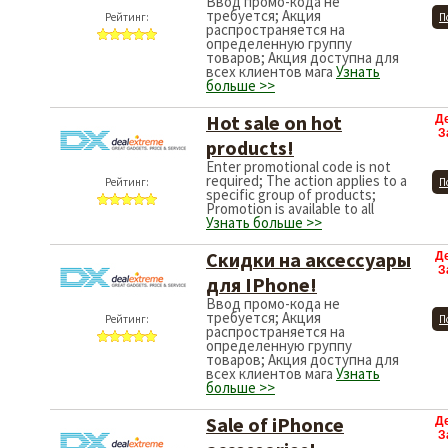
Ввод промо-кода не
требуется; Акция
Рейтинг:
П
распространяется на
определенную группу
товаров; Акция доступна для
всех клиентов мага
Узнать
больше >>
Hot sale on hot
Д
З
products!
Enter promotional code is not
required; The action applies to a
Рейтинг:
П
specific group of products;
Promotion is available to all
Узнать больше >>
Скидки на аксессуары
Д
З
для IPhone!
Ввод промо-кода не
требуется; Акция
Рейтинг:
П
распространяется на
определенную группу
товаров; Акция доступна для
всех клиентов мага
Узнать
больше >>
Sale of iPhonce
Д
З