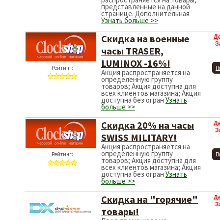
представленные на данной
странице. Дополнительная
Узнать больше >>
Скидка на военные
Д
З
часы TRASER,
LUMINOX -16%!
Рейтинг:
П
Акция распространяется на
определенную группу
товаров; Акция доступна для
всех клиентов магазина; Акция
доступна без огран
Узнать
больше >>
Скидка 20% на часы
Д
З
SWISS MILITARY!
Акция распространяется на
определенную группу
Рейтинг:
П
товаров; Акция доступна для
всех клиентов магазина; Акция
доступна без огран
Узнать
больше >>
Скидка на "горячие"
Д
З
товары!