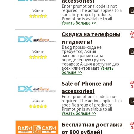
accessories!
Enter promotional code is not
required; The action applies to a
Рейтинг:
П
specific group of products;
Promotion is available to all
Узнать больше >>
Скидка на телефоны
Д
З
и гаджеты!
Ввод промо-кода не
требуется; Акция
Рейтинг:
П
распространяется на
определенную группу
товаров; Акция доступна для
всех клиентов мага
Узнать
больше >>
Sale of Phonce and
Д
З
accessories!
Enter promotional code is not
required; The action applies to a
Рейтинг:
П
specific group of products;
Promotion is available to all
Узнать больше >>
Бесплатная доставка
Д
З
от 800 рублей!