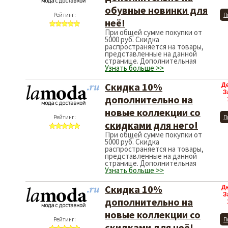
обувные новинки для
Рейтинг:
П
неё!
При общей сумме покупки от
5000 руб. Скидка
распространяется на товары,
представленные на данной
странице. Дополнительная
Узнать больше >>
Скидка 10%
Д
З
дополнительно на
новые коллекции со
Рейтинг:
П
скидками для него!
При общей сумме покупки от
5000 руб. Скидка
распространяется на товары,
представленные на данной
странице. Дополнительная
Узнать больше >>
Скидка 10%
Д
З
дополнительно на
новые коллекции со
Рейтинг:
П
скидками для неё!