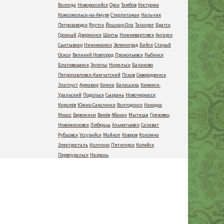
Вологда
Новороссийск
Орск
Тамбов
Кострома
Комсомольск-на-Амуре
Стерлитамак
Нальчик
Петрозаводск
Якутск
Йошкар-Ола
Таганрог
Братск
Грозный
Дзержинск
Шахты
Нижневартовск
Ангарск
Сыктывкар
Нижнекамск
Зеленоград
Бийск
Старый
Оскол
Великий Новгород
Прокопьевск
Рыбинск
Благовещенск
Энгельс
Норильск
Балаково
Петропавловск-Камчатский
Псков
Северодвинск
Златоуст
Армавир
Химки
Балашиха
Каменск-
Уральский
Подольск
Сызрань
Новочеркасск
Королёв
Южно-Сахалинск
Волгодонск
Находка
Миасс
Березники
Венёв
Абакан
Мытищи
Грязовец
Новомосковск
Люберцы
Альметьевск
Салават
Рубцовск
Уссурийск
Майкоп
Ковров
Коломна
Электросталь
Колпино
Пятигорск
Копейск
Первоуральск
Назрань