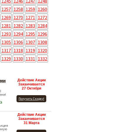
1245
1246
1247
1248
1257
1258
1259
1260
1269
1270
1271
1272
1281
1282
1283
1284
1293
1294
1295
1296
1305
1306
1307
1308
1317
1318
1319
1320
1329
1330
1331
1332
ами
Действие Акции
Заканчивается
27 Октября
0
ене!
Получить Скидку!
ть
Действие Акции
Заканчивается
31 Марта
Акция
нную