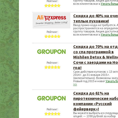
группу товаров. Акция доступна
Рейтинг:
всех клиентов мага
Узнать боль
Скидка до 40% на оче
теплые пуховики!
Ввод промо-кода не требуется. 
распространяется на определе
группу товаров. Акция доступна
Рейтинг:
всех клиентов мага
Узнать боль
Скидка до 70% на от
со спа программой в
Mishilen Detox & Welln
Сочи с заездами на Н
Рейтинг:
год!
Срок действия купонов: с 13 окт
2014 г. до 31 января 2015 г.
(включительно). Возможны заез
Новый год 2015 и новог
Узнать б
>>
Скидка до 61% на
пиротехнические наб
компании «Русский
фейерверк»!
Рейтинг:
Вы можете выбрать из следующ
опций: — 1390 рублей за набор