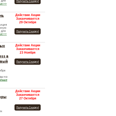
 для
Получить Скидку!
ше >>
нь
Действие Акции
Заканчивается
29 Октября
Акция
нную
 для
Получить Скидку!
ше >>
дых
Действие Акции
Заканчивается
23 Ноября
ess в
овый
Получить Скидку!
ября
ды на
ольше
Действие Акции
Заканчивается
оры
27 Октября
Получить Скидку!
их