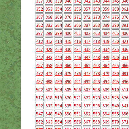
337
338
339
340
341
342
343
344
345
346
352
353
354
355
356
357
358
359
360
361
367
368
369
370
371
372
373
374
375
376
382
383
384
385
386
387
388
389
390
391
397
398
399
400
401
402
403
404
405
406
412
413
414
415
416
417
418
419
420
421
427
428
429
430
431
432
433
434
435
436
442
443
444
445
446
447
448
449
450
451
457
458
459
460
461
462
463
464
465
466
472
473
474
475
476
477
478
479
480
481
487
488
489
490
491
492
493
494
495
496
502
503
504
505
506
507
508
509
510
511
517
518
519
520
521
522
523
524
525
526
532
533
534
535
536
537
538
539
540
541
547
548
549
550
551
552
553
554
555
556
562
563
564
565
566
567
568
569
570
571