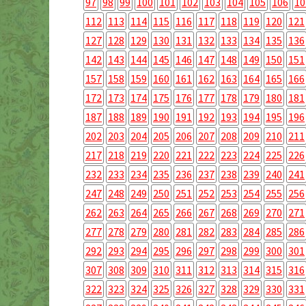
97
98
99
100
101
102
103
104
105
106
10
112
113
114
115
116
117
118
119
120
121
127
128
129
130
131
132
133
134
135
136
142
143
144
145
146
147
148
149
150
151
157
158
159
160
161
162
163
164
165
166
172
173
174
175
176
177
178
179
180
181
187
188
189
190
191
192
193
194
195
196
202
203
204
205
206
207
208
209
210
211
217
218
219
220
221
222
223
224
225
226
232
233
234
235
236
237
238
239
240
241
247
248
249
250
251
252
253
254
255
256
262
263
264
265
266
267
268
269
270
271
277
278
279
280
281
282
283
284
285
286
292
293
294
295
296
297
298
299
300
301
307
308
309
310
311
312
313
314
315
316
322
323
324
325
326
327
328
329
330
331