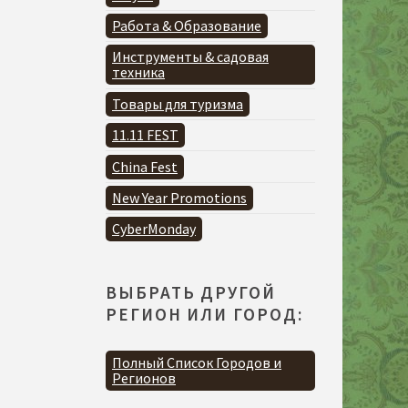
Работа & Образование
Инструменты & садовая
техника
Товары для туризма
11.11 FEST
China Fest
New Year Promotions
CyberMonday
ВЫБРАТЬ ДРУГОЙ
РЕГИОН ИЛИ ГОРОД:
Полный Список Городов и
Регионов