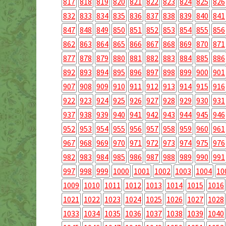
817
818
819
820
821
822
823
824
825
826
832
833
834
835
836
837
838
839
840
841
847
848
849
850
851
852
853
854
855
856
862
863
864
865
866
867
868
869
870
871
877
878
879
880
881
882
883
884
885
886
892
893
894
895
896
897
898
899
900
901
907
908
909
910
911
912
913
914
915
916
922
923
924
925
926
927
928
929
930
931
937
938
939
940
941
942
943
944
945
946
952
953
954
955
956
957
958
959
960
961
967
968
969
970
971
972
973
974
975
976
982
983
984
985
986
987
988
989
990
991
997
998
999
1000
1001
1002
1003
1004
10
1009
1010
1011
1012
1013
1014
1015
1016
1021
1022
1023
1024
1025
1026
1027
1028
1033
1034
1035
1036
1037
1038
1039
1040