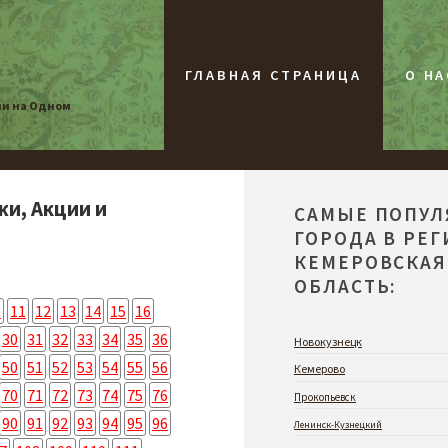
ГЛАВНАЯ СТРАНИЦА
О НА
ии на Одном
жи, Акции и
САМЫЕ ПОПУ
ГОРОДА В РЕ
КЕМЕРОВСКАЯ
ОБЛАСТЬ:
0
11
12
13
14
15
16
30
31
32
33
34
35
36
Новокузнецк
50
51
52
53
54
55
56
Кемерово
70
71
72
73
74
75
76
Прокопьевск
90
91
92
93
94
95
96
Ленинск-Кузнецкий