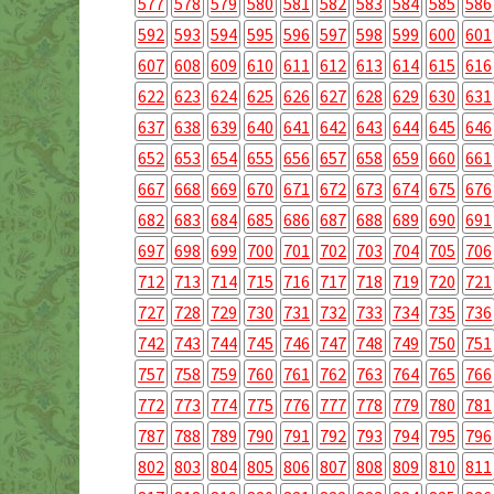
577
578
579
580
581
582
583
584
585
586
592
593
594
595
596
597
598
599
600
601
607
608
609
610
611
612
613
614
615
616
622
623
624
625
626
627
628
629
630
631
637
638
639
640
641
642
643
644
645
646
652
653
654
655
656
657
658
659
660
661
667
668
669
670
671
672
673
674
675
676
682
683
684
685
686
687
688
689
690
691
697
698
699
700
701
702
703
704
705
706
712
713
714
715
716
717
718
719
720
721
727
728
729
730
731
732
733
734
735
736
742
743
744
745
746
747
748
749
750
751
757
758
759
760
761
762
763
764
765
766
772
773
774
775
776
777
778
779
780
781
787
788
789
790
791
792
793
794
795
796
802
803
804
805
806
807
808
809
810
811