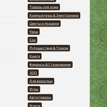
Товары для дома
Компьютеры & Электроника
Цветы и подарки
Часы
Еда
Путешествия & Туризм
Книги
Финансы & Страхование
ЗОО
Для взрослых
Игры
Автотовары
Услуги