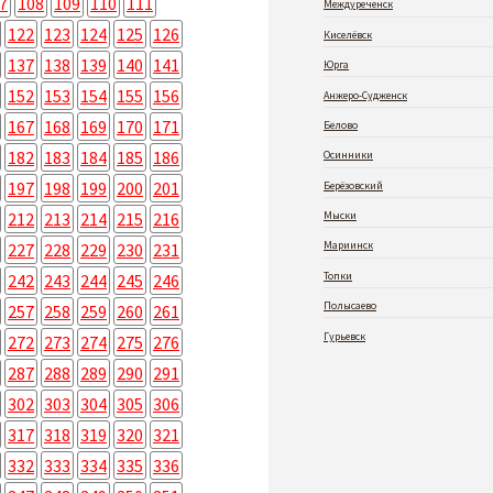
7
108
109
110
111
Междуреченск
122
123
124
125
126
Киселёвск
137
138
139
140
141
Юрга
152
153
154
155
156
Анжеро-Судженск
167
168
169
170
171
Белово
182
183
184
185
186
Осинники
197
198
199
200
201
Берёзовский
212
213
214
215
216
Мыски
Мариинск
227
228
229
230
231
Топки
242
243
244
245
246
Полысаево
257
258
259
260
261
Гурьевск
272
273
274
275
276
287
288
289
290
291
302
303
304
305
306
317
318
319
320
321
332
333
334
335
336