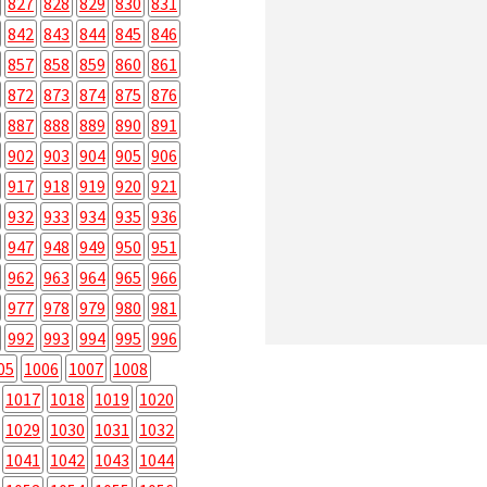
827
828
829
830
831
842
843
844
845
846
857
858
859
860
861
872
873
874
875
876
887
888
889
890
891
902
903
904
905
906
917
918
919
920
921
932
933
934
935
936
947
948
949
950
951
962
963
964
965
966
977
978
979
980
981
992
993
994
995
996
05
1006
1007
1008
1017
1018
1019
1020
1029
1030
1031
1032
1041
1042
1043
1044