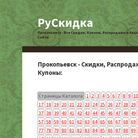
РуСкидка
Прокопьевск - Все Скидки, Купоны, Распродажи и Акц
Сайте
Прокопьевск - Скидки, Распрода
Купоны:
Страницы Каталога:
1
2
3
4
5
6
7
8
9
1
17
18
19
20
21
22
23
24
25
26
27
28
29
37
38
39
40
41
42
43
44
45
46
47
48
49
57
58
59
60
61
62
63
64
65
66
67
68
69
77
78
79
80
81
82
83
84
85
86
87
88
89