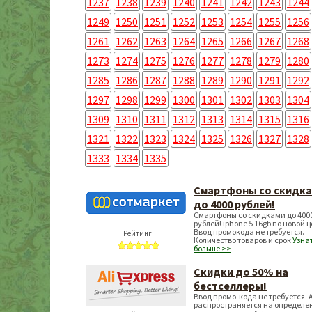
1237
1238
1239
1240
1241
1242
1243
1244
1249
1250
1251
1252
1253
1254
1255
1256
1261
1262
1263
1264
1265
1266
1267
1268
1273
1274
1275
1276
1277
1278
1279
1280
1285
1286
1287
1288
1289
1290
1291
1292
1297
1298
1299
1300
1301
1302
1303
1304
1309
1310
1311
1312
1313
1314
1315
1316
1321
1322
1323
1324
1325
1326
1327
1328
1333
1334
1335
Смартфоны со скидк
до 4000 рублей!
Смартфоны со скидками до 400
рублей! iphone 5 16gb по новой ц
Ввод промокода не требуется.
Рейтинг:
Количество товаров и срок
Узна
больше >>
Скидки до 50% на
бестселлеры!
Ввод промо-кода не требуется. 
распространяется на определе