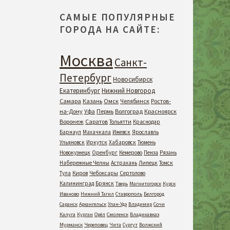
САМЫЕ ПОПУЛЯРНЫЕ
ГОРОДА НА САЙТЕ:
Москва
Санкт-
Петербург
Новосибирск
Екатеринбург
Нижний Новгород
Самара
Казань
Омск
Челябинск
Ростов-
на-Дону
Уфа
Пермь
Волгоград
Красноярск
Воронеж
Саратов
Тольятти
Краснодар
Барнаул
Махачкала
Ижевск
Ярославль
Ульяновск
Иркутск
Хабаровск
Тюмень
Новокузнецк
Оренбург
Кемерово
Пенза
Рязань
Набережные Челны
Астрахань
Липецк
Томск
Тула
Киров
Чебоксары
Сертолово
Калининград
Брянск
Тверь
Магнитогорск
Курск
Иваново
Нижний Тагил
Ставрополь
Белгород
Саранск
Архангельск
Улан-Удэ
Владимир
Сочи
Калуга
Курган
Орёл
Смоленск
Владикавказ
Мурманск
Череповец
Чита
Сургут
Волжский