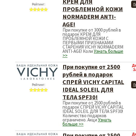
КРЕМ ДЛЯ
Рейтинг:
П
ПРОБЛЕМНОЙ КОЖИ
NORMADERM ANTI-
AGE!
При покупке от 3000 рублей в
подарок КРЕМ ДЛЯ
ПРОБЛЕМНОЙ КОЖИ С
ПЕРВЫМИ ПРИЗНАКАМИ
СТАРЕНИЯ VICHY NORMADERM
ANTI-AGE! Коли
Узнать больше
>>
При покупке от 2500
Д
З
рублей в подарок
СПРЕЙ VICHY CAPITAL
Рейтинг:
П
IDEAL SOLEIL ДЛЯ
ТЕЛА SPF30!
При покупке от 2500 рублей в
подарок СПРЕЙ VICHY CAPITAL
IDEAL SOLEIL ДЛЯ ТЕЛА SPF30!
Количество подарков
ограничено. Акци
Узнать
больше >>
При покупке от 2500
Д