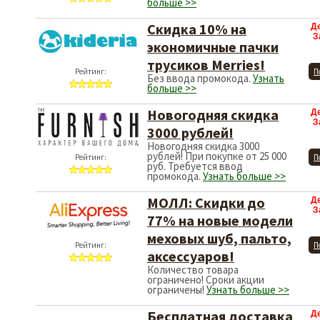
больше >>
Скидка 10% на
Д
З
экономичные пачки
трусиков Merries!
Рейтинг:
П
Без ввода промокода.
Узнать
больше >>
Новогодняя скидка
Д
З
3000 рублей!
Новогодняя скидка 3000
рублей! При покупке от 25 000
Рейтинг:
П
руб. Требуется ввод
промокода.
Узнать больше >>
МОЛЛ: Скидки до
Д
З
77% на новые модели
меховых шуб, пальто,
Рейтинг:
П
аксессуаров!
Количество товара
ограничено! Сроки акции
ограничены!
Узнать больше >>
Бесплатная доставка
Д