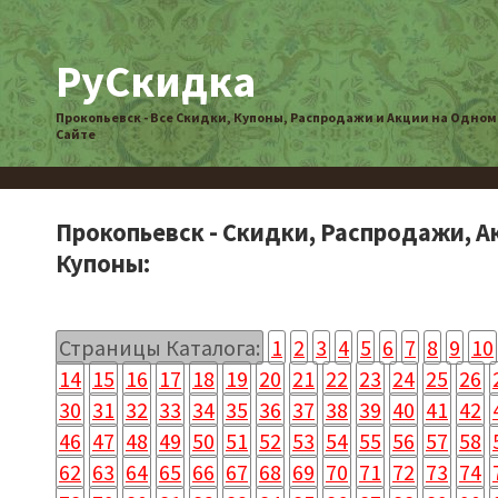
РуСкидка
Прокопьевск - Все Скидки, Купоны, Распродажи и Акции на Одном
Сайте
Прокопьевск - Скидки, Распродажи, А
Купоны:
Страницы Каталога:
1
2
3
4
5
6
7
8
9
10
14
15
16
17
18
19
20
21
22
23
24
25
26
30
31
32
33
34
35
36
37
38
39
40
41
42
46
47
48
49
50
51
52
53
54
55
56
57
58
62
63
64
65
66
67
68
69
70
71
72
73
74