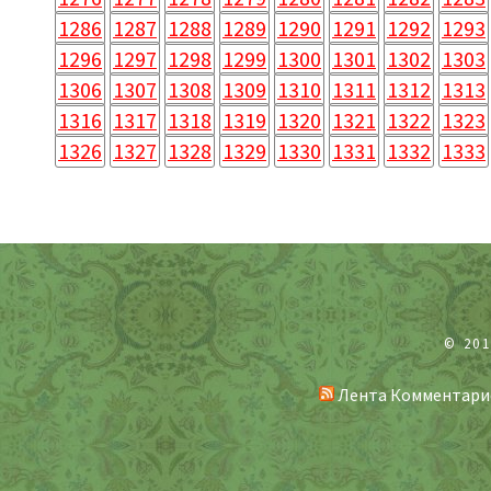
1286
1287
1288
1289
1290
1291
1292
1293
1296
1297
1298
1299
1300
1301
1302
1303
1306
1307
1308
1309
1310
1311
1312
1313
1316
1317
1318
1319
1320
1321
1322
1323
1326
1327
1328
1329
1330
1331
1332
1333
© 20
Лента Комментари