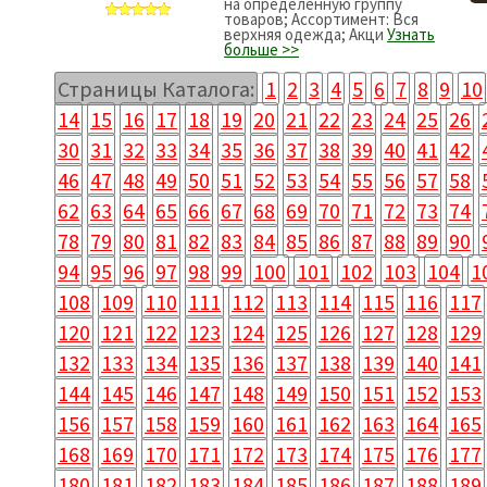
на определенную группу
товаров; Ассортимент: Вся
верхняя одежда; Акци
Узнать
больше >>
Страницы Каталога:
1
2
3
4
5
6
7
8
9
10
14
15
16
17
18
19
20
21
22
23
24
25
26
30
31
32
33
34
35
36
37
38
39
40
41
42
46
47
48
49
50
51
52
53
54
55
56
57
58
62
63
64
65
66
67
68
69
70
71
72
73
74
78
79
80
81
82
83
84
85
86
87
88
89
90
94
95
96
97
98
99
100
101
102
103
104
1
108
109
110
111
112
113
114
115
116
117
120
121
122
123
124
125
126
127
128
129
132
133
134
135
136
137
138
139
140
141
144
145
146
147
148
149
150
151
152
153
156
157
158
159
160
161
162
163
164
165
168
169
170
171
172
173
174
175
176
177
180
181
182
183
184
185
186
187
188
189