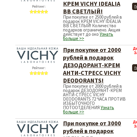
КРЕМ VICHY IDEALIA
Рейтинг:
П
BB СВЕТЛЫЙ!
При покупке от 2500 рублей в
подарок КРЕМ VICHY IDEALIA
BB СВЕТЛЫЙ! Количество
подарков ограничено. Акция
действует до око
Узнать
больше >>
При покупке от 2000
Д
З
рублей в подарок
ДЕЗОДОРАНТ-КРЕМ
Рейтинг:
П
АНТИ-СТРЕСC VICHY
DEODORANTS!
При покупке от 2000 рублей в
подарок ДЕЗОДОРАНТ-КРЕМ
АНТИ-СТРЕСC VICHY
DEODORANTS 72 ЧАСА ПРОТИВ
ИЗБЫТОЧНОГО
ПОТООТДЕЛЕНИЯ
Узнать
больше >>
При покупке от 3000
Д
З
рублей в подарок