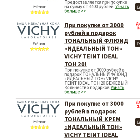
Предоставляется при покупке
на сумму от 4400 рублей.
Узнать
Рейтинг:
П
больше >>
При покупке от 3000
Д
З
рублей в подарок
ТОНАЛЬНЫЙ ФЛЮИД
Рейтинг:
П
«ИДЕАЛЬНЫЙ ТОН»
VICHY TEINT IDEAL
ТОН 20!
При покупке от 3000 рублей в
подарок ТОНАЛЬНЫЙ ФЛЮИД
«ИДЕАЛЬНЫЙ ТОН» VICHY
TEINT IDEAL ТОН 20 БЕЖЕВЫЙ!
Количество подарков
Узнать
больше >>
При покупке от 3000
Д
З
рублей в подарок
ТОНАЛЬНЫЙ КРЕМ
Рейтинг:
П
«ИДЕАЛЬНЫЙ ТОН»
VICHY TEINT IDEAL