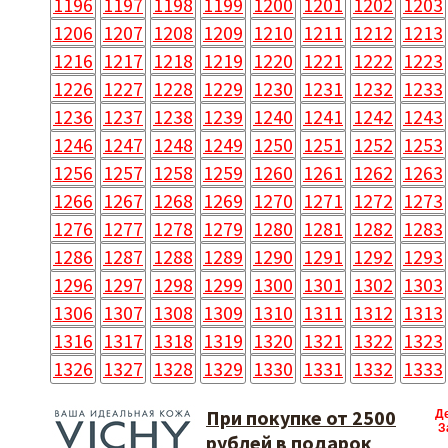
1196
1197
1198
1199
1200
1201
1202
1203
1206
1207
1208
1209
1210
1211
1212
1213
1216
1217
1218
1219
1220
1221
1222
1223
1226
1227
1228
1229
1230
1231
1232
1233
1236
1237
1238
1239
1240
1241
1242
1243
1246
1247
1248
1249
1250
1251
1252
1253
1256
1257
1258
1259
1260
1261
1262
1263
1266
1267
1268
1269
1270
1271
1272
1273
1276
1277
1278
1279
1280
1281
1282
1283
1286
1287
1288
1289
1290
1291
1292
1293
1296
1297
1298
1299
1300
1301
1302
1303
1306
1307
1308
1309
1310
1311
1312
1313
1316
1317
1318
1319
1320
1321
1322
1323
1326
1327
1328
1329
1330
1331
1332
1333
При покупке от 2500
Д
З
рублей в подарок