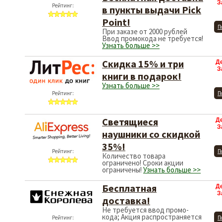
З
Рейтинг:
в пункты выдачи Pick
Point!
П
При заказе от 2000 рублей
Ввод промокода не требуется!
Узнать больше >>
Скидка 15% и три
Д
З
книги в подарок!
Узнать больше >>
Рейтинг:
П
Cветящиеся
Д
З
наушники со скидкой
35%!
Рейтинг:
П
Количество товара
ограничено! Сроки акции
ограничены!
Узнать больше >>
Бесплатная
Д
З
доставка!
Не требуется ввод промо-
кода; Акция распространяется
Рейтинг:
П