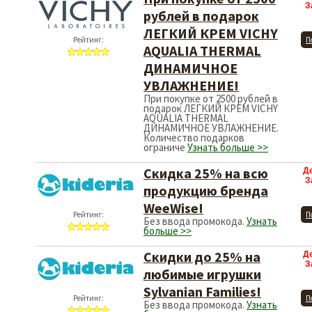
З
рублей в подарок
ЛЕГКИЙ КРЕМ VICHY
Рейтинг:
П
AQUALIA THERMAL
ДИНАМИЧНОЕ
УВЛАЖНЕНИЕ!
При покупке от 2500 рублей в
подарок ЛЕГКИЙ КРЕМ VICHY
AQUALIA THERMAL
ДИНАМИЧНОЕ УВЛАЖНЕНИЕ.
Количество подарков
ограниче
Узнать больше >>
Скидка 25% на всю
Д
З
продукцию бренда
WeeWise!
Рейтинг:
П
Без ввода промокода.
Узнать
больше >>
Скидки до 25% на
Д
З
любимые игрушки
Sylvanian Families!
Рейтинг:
П
Без ввода промокода.
Узнать