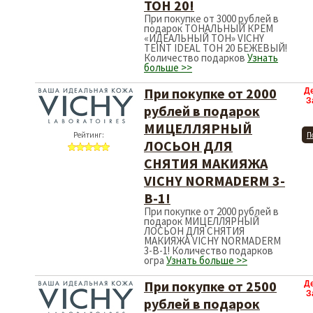
ТОН 20!
При покупке от 3000 рублей в
подарок ТОНАЛЬНЫЙ КРЕМ
«ИДЕАЛЬНЫЙ ТОН» VICHY
TEINT IDEAL ТОН 20 БЕЖЕВЫЙ!
Количество подарков
Узнать
больше >>
При покупке от 2000
Д
З
рублей в подарок
МИЦЕЛЛЯРНЫЙ
Рейтинг:
П
ЛОСЬОН ДЛЯ
СНЯТИЯ МАКИЯЖА
VICHY NORMADERM 3-
В-1!
При покупке от 2000 рублей в
подарок МИЦЕЛЛЯРНЫЙ
ЛОСЬОН ДЛЯ СНЯТИЯ
МАКИЯЖА VICHY NORMADERM
3-В-1! Количество подарков
огра
Узнать больше >>
При покупке от 2500
Д
З
рублей в подарок