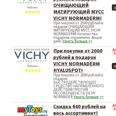
ОЧИЩАЮЩИЙ
Рейтинг:
П
МАТИРУЮЩИЙ МУСС
VICHY NORMADERM!
При покупке от 2500 рублей в
подарок ОЧИЩАЮЩИЙ
МАТИРУЮЩИЙ МУСС VICHY
NORMADERM! Количество
подарков ограничено. Акция
дейс
Узнать больше >>
При покупке от 2000
Д
З
рублей в подарок
VICHY NORMADERM
Рейтинг:
П
HYALUSPOT!
При покупке от 2000 рублей в
подарок
БЫСТРОДЕЙСТВУЮЩЕЕ
СРЕДСТВО НАПРАВЛЕННОГО
ДЕЙСТВИЯ ПРОТИВ
НЕСОВЕРШЕНСТВ VICHY
NORMADER
Узнать больше >>
Скидка 440 рублей на
Д
З
весь ассортимент!