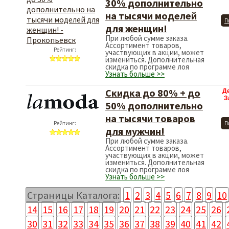
30% дополнительно
на тысячи моделей
П
для женщин!
При любой сумме заказа.
Ассортимент товаров,
Рейтинг:
участвующих в акции, может
измениться. Дополнительная
скидка по программе лоя
Узнать больше >>
Скидка до 80% + до
Д
З
50% дополнительно
на тысячи товаров
Рейтинг:
П
для мужчин!
При любой сумме заказа.
Ассортимент товаров,
участвующих в акции, может
измениться. Дополнительная
скидка по программе лоя
Узнать больше >>
Страницы Каталога:
1
2
3
4
5
6
7
8
9
10
14
15
16
17
18
19
20
21
22
23
24
25
26
30
31
32
33
34
35
36
37
38
39
40
41
42