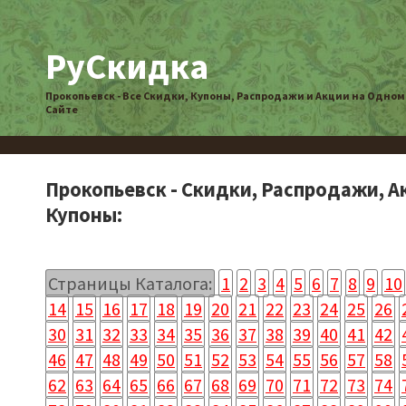
РуСкидка
Прокопьевск - Все Скидки, Купоны, Распродажи и Акции на Одном
Сайте
Прокопьевск - Скидки, Распродажи, А
Купоны:
Страницы Каталога:
1
2
3
4
5
6
7
8
9
10
14
15
16
17
18
19
20
21
22
23
24
25
26
30
31
32
33
34
35
36
37
38
39
40
41
42
46
47
48
49
50
51
52
53
54
55
56
57
58
62
63
64
65
66
67
68
69
70
71
72
73
74