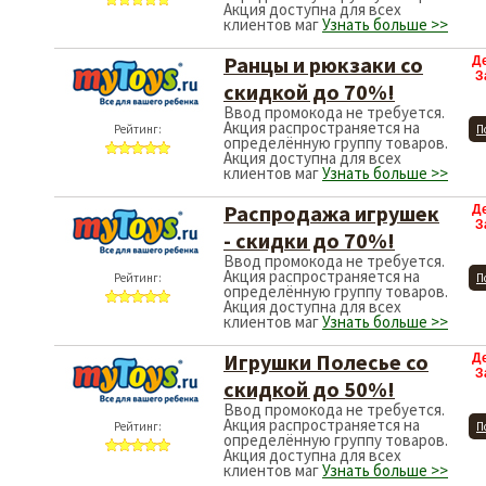
Акция доступна для всех
клиентов маг
Узнать больше >>
Ранцы и рюкзаки со
Д
З
скидкой до 70%!
Ввод промокода не требуется.
Акция распространяется на
Рейтинг:
П
определённую группу товаров.
Акция доступна для всех
клиентов маг
Узнать больше >>
Распродажа игрушек
Д
З
- скидки до 70%!
Ввод промокода не требуется.
Акция распространяется на
Рейтинг:
П
определённую группу товаров.
Акция доступна для всех
клиентов маг
Узнать больше >>
Игрушки Полесье со
Д
З
скидкой до 50%!
Ввод промокода не требуется.
Акция распространяется на
Рейтинг:
П
определённую группу товаров.
Акция доступна для всех
клиентов маг
Узнать больше >>