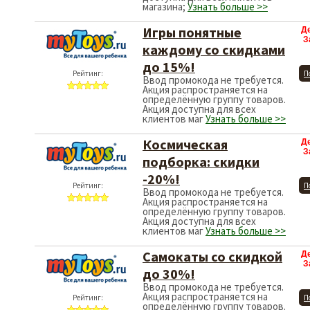
магазина;
Узнать больше >>
Игры понятные
Д
З
каждому со скидками
до 15%!
Рейтинг:
П
Ввод промокода не требуется.
Акция распространяется на
определённую группу товаров.
Акция доступна для всех
клиентов маг
Узнать больше >>
Космическая
Д
З
подборка: скидки
-20%!
Рейтинг:
П
Ввод промокода не требуется.
Акция распространяется на
определённую группу товаров.
Акция доступна для всех
клиентов маг
Узнать больше >>
Самокаты со скидкой
Д
З
до 30%!
Ввод промокода не требуется.
Акция распространяется на
Рейтинг:
П
определённую группу товаров.