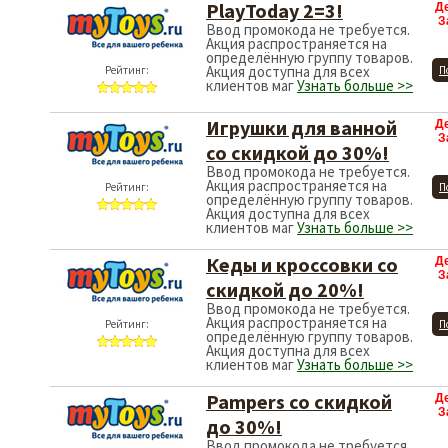
PlayToday 2=3!
Д
З
Ввод промокода не требуется.
Акция распространяется на
определённую группу товаров.
Акция доступна для всех
Рейтинг:
П
клиентов маг
Узнать больше >>
Игрушки для ванной
Д
З
со скидкой до 30%!
Ввод промокода не требуется.
Акция распространяется на
Рейтинг:
П
определённую группу товаров.
Акция доступна для всех
клиентов маг
Узнать больше >>
Кеды и кроссовки со
Д
З
скидкой до 20%!
Ввод промокода не требуется.
Акция распространяется на
Рейтинг:
П
определённую группу товаров.
Акция доступна для всех
клиентов маг
Узнать больше >>
Pampers со скидкой
Д
З
до 30%!
Ввод промокода не требуется.