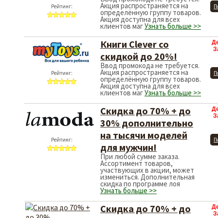
Акция распространяется на
Рейтинг:
П
определённую группу товаров.
Акция доступна для всех
клиентов маг
Узнать больше >>
Книги Clever со
Д
З
скидкой до 20%!
Ввод промокода не требуется.
Акция распространяется на
Рейтинг:
П
определённую группу товаров.
Акция доступна для всех
клиентов маг
Узнать больше >>
Скидка до 70% + до
Д
З
30% дополнительно
на тысячи моделей
Рейтинг:
П
для мужчин!
При любой сумме заказа.
Ассортимент товаров,
участвующих в акции, может
измениться. Дополнительная
скидка по программе лоя
Узнать больше >>
Скидка до 70% + до
Д
З