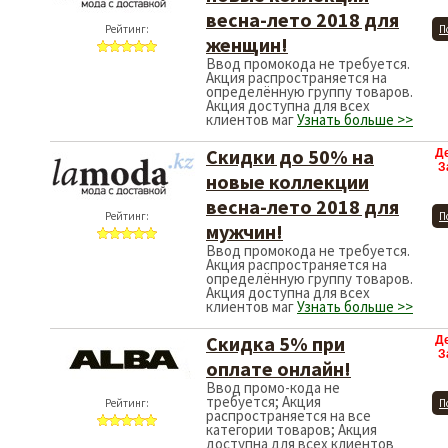
весна-лето 2018 для
Рейтинг:
П
женщин!
Ввод промокода не требуется.
Акция распространяется на
определённую группу товаров.
Акция доступна для всех
клиентов маг
Узнать больше >>
Cкидки до 50% на
Д
З
новые коллекции​
весна-лето 2018 для
Рейтинг:
П
мужчин!
Ввод промокода не требуется.
Акция распространяется на
определённую группу товаров.
Акция доступна для всех
клиентов маг
Узнать больше >>
Скидка 5% при
Д
З
оплате онлайн!
Ввод промо-кода не
требуется; Акция
Рейтинг:
П
распространяется на все
категории товаров; Акция
доступна для всех клиентов