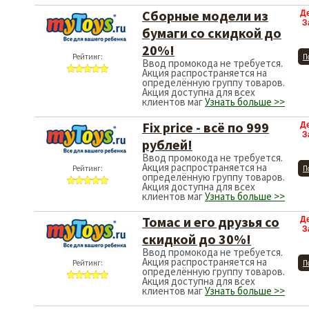
Сборные модели из
Д
З
бумаги со скидкой до
20%!
Рейтинг:
П
Ввод промокода не требуется.
Акция распространяется на
определённую группу товаров.
Акция доступна для всех
клиентов маг
Узнать больше >>
Fix price - всё по 999
Д
З
рублей!
Ввод промокода не требуется.
Акция распространяется на
Рейтинг:
П
определённую группу товаров.
Акция доступна для всех
клиентов маг
Узнать больше >>
Томас и его друзья со
Д
З
скидкой до 30%!
Ввод промокода не требуется.
Акция распространяется на
Рейтинг:
П
определённую группу товаров.
Акция доступна для всех
клиентов маг
Узнать больше >>