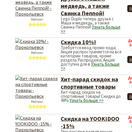
медведь, а также
П
Свинка Пеппой!
Lego Duplo теперь друзья с
Рейтинг:
Маша и медведь, а также
Свинка Пеппой!
Узнать больше
>>
Скидка 10%!
Д
З
Требуется ввод промо-кода;
Акция распространяется на все
Рейтинг:
категории товаров, кроме
раздела Распродажа; Акция
П
доступна для в
Узнать больше
>>
Хит-парад скидок на
Д
З
спортивные товары
Хит-парад скидок на
спортивные товары! Скидка до
П
48%
Узнать больше >>
Рейтинг:
Скидка на YOOKIDOO
Д
З
-15%
При покупке развивающих