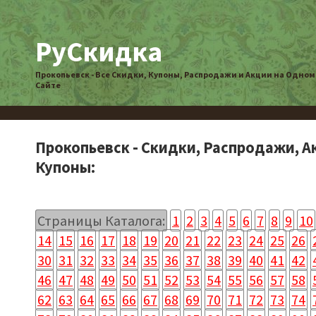
РуСкидка
Прокопьевск - Все Скидки, Купоны, Распродажи и Акции на Одном
Сайте
Прокопьевск - Скидки, Распродажи, А
Купоны:
Страницы Каталога:
1
2
3
4
5
6
7
8
9
10
14
15
16
17
18
19
20
21
22
23
24
25
26
30
31
32
33
34
35
36
37
38
39
40
41
42
46
47
48
49
50
51
52
53
54
55
56
57
58
62
63
64
65
66
67
68
69
70
71
72
73
74