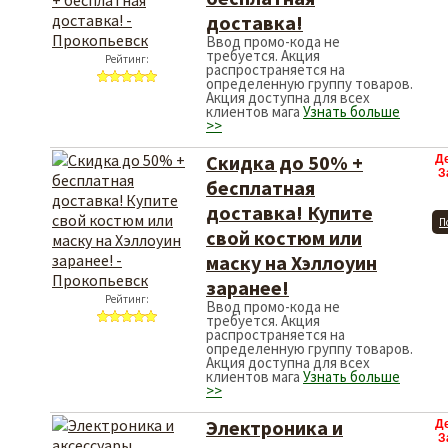
доставка!
Ввод промо-кода не
требуется. Акция
Рейтинг:
распространяется на
определенную группу товаров.
Акция доступна для всех
клиентов мага
Узнать больше
>>
Скидка до 50% +
Д
З
бесплатная
доставка! Купите
П
свой костюм или
маску на Хэллоуин
заранее!
Рейтинг:
Ввод промо-кода не
требуется. Акция
распространяется на
определенную группу товаров.
Акция доступна для всех
клиентов мага
Узнать больше
>>
Электроника и
Д
З