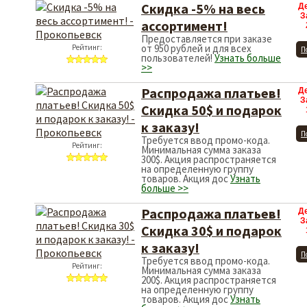
Скидка -5% на весь
Д
З
ассортимент!
Предоставляется при заказе
от 950 рублей и для всех
Рейтинг:
П
пользователей!
Узнать больше
>>
Распродажа платьев!
Д
З
Скидка 50$ и подарок
к заказу!
П
Требуется ввод промо-кода.
Рейтинг:
Минимальная сумма заказа
300$. Акция распространяется
на определенную группу
товаров. Акция дос
Узнать
больше >>
Распродажа платьев!
Д
З
Скидка 30$ и подарок
к заказу!
П
Требуется ввод промо-кода.
Рейтинг:
Минимальная сумма заказа
200$. Акция распространяется
на определенную группу
товаров. Акция дос
Узнать