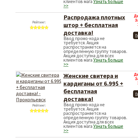
клиентов мага
Узнать больше
>>
Распродажа плотных
Д
З
Рейтинг:
штор + бесплатная
доставка!
П
Ввод промо-кода не
требуется. Акция
распространяется на
определенную группу товаров.
Акция доступна для всех
клиентов мага
Узнать больше
>>
Женские свитера и
Д
З
кардиганы от 6.99$ +
бесплатная
П
доставка!
Ввод промо-кода не
Рейтинг:
требуется. Акция
распространяется на
определенную группу товаров.
Акция доступна для всех
клиентов мага
Узнать больше
>>