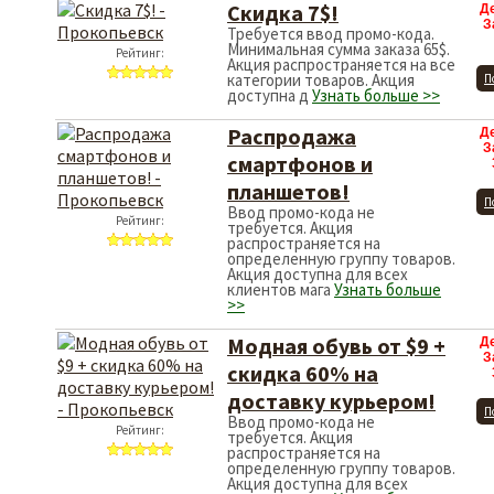
Скидка 7$!
Д
З
Требуется ввод промо-кода.
Минимальная сумма заказа 65$.
Рейтинг:
Акция распространяется на все
категории товаров. Акция
П
доступна д
Узнать больше >>
Распродажа
Д
З
смартфонов и
планшетов!
П
Ввод промо-кода не
Рейтинг:
требуется. Акция
распространяется на
определенную группу товаров.
Акция доступна для всех
клиентов мага
Узнать больше
>>
Модная обувь от $9 +
Д
З
скидка 60% на
доставку курьером!
П
Ввод промо-кода не
Рейтинг:
требуется. Акция
распространяется на
определенную группу товаров.
Акция доступна для всех