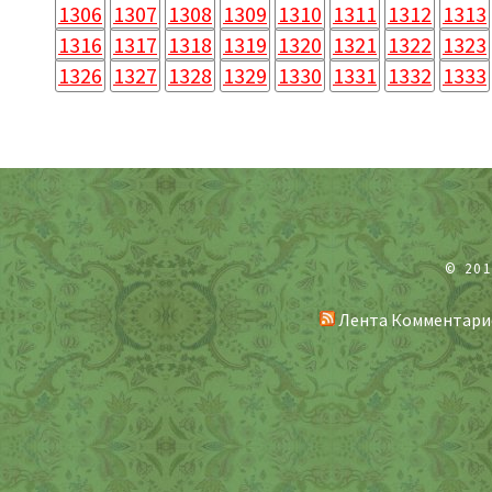
1306
1307
1308
1309
1310
1311
1312
1313
1316
1317
1318
1319
1320
1321
1322
1323
1326
1327
1328
1329
1330
1331
1332
1333
© 20
Лента Комментари