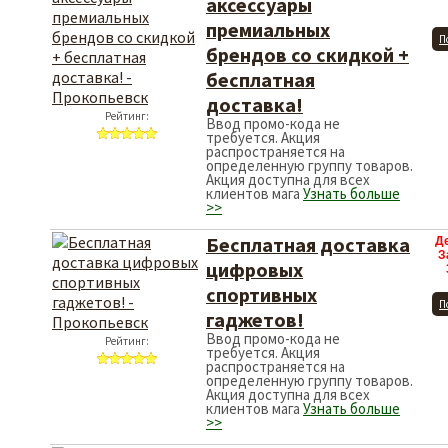
аксессуары
премиальных
П
брендов со скидкой +
бесплатная
доставка!
Рейтинг:
Ввод промо-кода не
требуется. Акция
распространяется на
определенную группу товаров.
Акция доступна для всех
клиентов мага
Узнать больше
>>
Бесплатная доставка
Д
З
цифровых
спортивных
П
гаджетов!
Ввод промо-кода не
Рейтинг:
требуется. Акция
распространяется на
определенную группу товаров.
Акция доступна для всех
клиентов мага
Узнать больше
>>