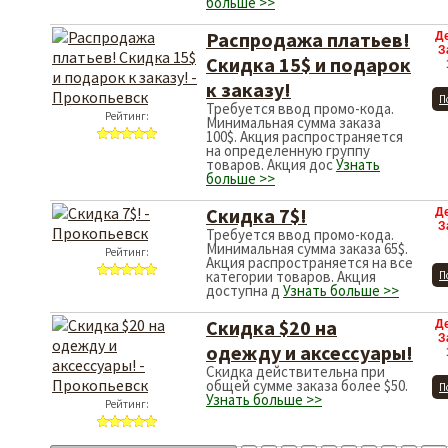
больше >>
Распродажа платьев!
Д
З
Скидка 15$ и подарок
к заказу!
П
Требуется ввод промо-кода.
Рейтинг:
Минимальная сумма заказа
100$. Акция распространяется
на определенную группу
товаров. Акция дос
Узнать
больше >>
Скидка 7$!
Д
З
Требуется ввод промо-кода.
Минимальная сумма заказа 65$.
Рейтинг:
Акция распространяется на все
категории товаров. Акция
П
доступна д
Узнать больше >>
Скидка $20 на
Д
З
одежду и аксессуары!
Скидка действительна при
общей сумме заказа более $50.
П
Узнать больше >>
Рейтинг: