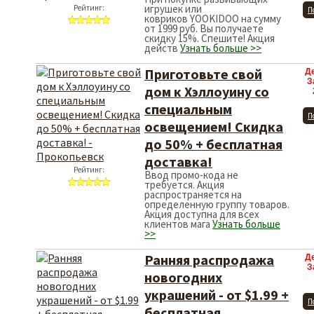
игрушек или
Рейтинг:
П
ковриков YOOKIDOO на сумму
от 1999 руб. Вы получаете
скидку 15%. Спешите! Акция
действ
Узнать больше >>
Приготовьте свой
Д
З
дом к Хэллоуину со
специальным
П
освещением! Скидка
до 50% + бесплатная
доставка!
Рейтинг:
Ввод промо-кода не
требуется. Акция
распространяется на
определенную группу товаров.
Акция доступна для всех
клиентов мага
Узнать больше
>>
Ранняя распродажа
Д
З
новогодних
украшений - от $1.99 +
П
бесплатная