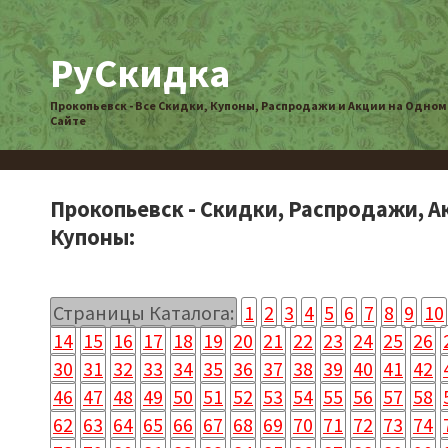
РуСкидка
Прокопьевск - Все Скидки, Купоны, Распродажи и Акции на Одном
Сайте
Прокопьевск - Скидки, Распродажи, А
Купоны:
Страницы Каталога:
1
2
3
4
5
6
7
8
9
10
14
15
16
17
18
19
20
21
22
23
24
25
26
30
31
32
33
34
35
36
37
38
39
40
41
42
46
47
48
49
50
51
52
53
54
55
56
57
58
62
63
64
65
66
67
68
69
70
71
72
73
74