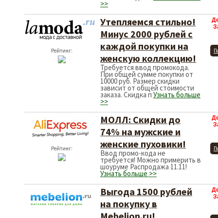
>>
Утепляемся стильно!
Д
З
Минус 2000 рублей с
каждой покупки на
Рейтинг:
П
женскую коллекцию!
Требуется ввод промокода.
При общей сумме покупки от
10000 руб. Размер скидки
зависит от общей стоимости
заказа. Скидка п
Узнать больше
>>
МОЛЛ: Скидки до
Д
З
74% на мужские и
женские пуховики!
Рейтинг:
П
Ввод промо-кода не
требуется! Можно примерить в
шоуруме Распродажа 11.11!
Узнать больше >>
Выгода 1500 рублей
Д
З
на покупку в
Mebelion.ru!