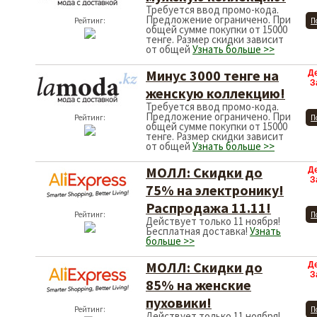
Требуется ввод промо-кода.
Предложение ограничено. При
Рейтинг:
П
общей сумме покупки от 15000
тенге. Размер скидки зависит
от общей
Узнать больше >>
Минус 3000 тенге на
Д
З
женскую коллекцию!
Требуется ввод промо-кода.
Предложение ограничено. При
Рейтинг:
П
общей сумме покупки от 15000
тенге. Размер скидки зависит
от общей
Узнать больше >>
МОЛЛ: Скидки до
Д
З
75% на электронику!
Распродажа 11.11!
Рейтинг:
П
Действует только 11 ноября!
Бесплатная доставка!
Узнать
больше >>
МОЛЛ: Скидки до
Д
З
85% на женские
пуховики!
Рейтинг:
П
Действует только 11 ноября!