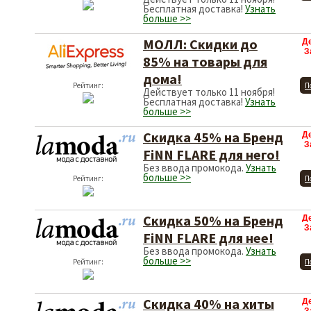
Бесплатная доставка!
Узнать
больше >>
МОЛЛ: Скидки до
Д
З
85% на товары для
дома!
Рейтинг:
П
Действует только 11 ноября!
Бесплатная доставка!
Узнать
больше >>
Скидка 45% на Бренд
Д
З
FiNN FLARE для него!
Без ввода промокода.
Узнать
больше >>
Рейтинг:
П
Скидка 50% на Бренд
Д
З
FiNN FLARE для нее!
Без ввода промокода.
Узнать
больше >>
Рейтинг:
П
Скидка 40% на хиты
Д