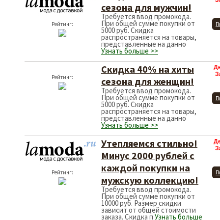
З
сезона для мужчин!
Требуется ввод промокода.
При общей сумме покупки от
Рейтинг:
П
5000 руб. Скидка
распространяется на товары,
представленные на данно
Узнать больше >>
Скидка 40% на хиты
Д
З
Рейтинг:
сезона для женщин!
Требуется ввод промокода.
При общей сумме покупки от
П
5000 руб. Скидка
распространяется на товары,
представленные на данно
Узнать больше >>
Утепляемся стильно!
Д
З
Минус 2000 рублей с
каждой покупки на
Рейтинг:
П
мужскую коллекцию!
Требуется ввод промокода.
При общей сумме покупки от
10000 руб. Размер скидки
зависит от общей стоимости
заказа. Скидка п
Узнать больше