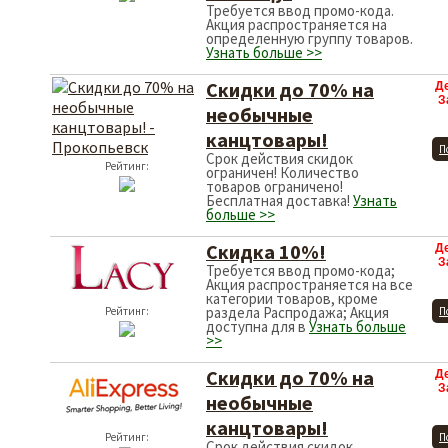
Требуется ввод промо-кода.
Акция распространяется на
определенную группу товаров.
Узнать больше >>
Скидки до 70% на
Д
З
необычные
канцтовары!
П
Срок действия скидок
Рейтинг:
ограничен! Количество
товаров ограничено!
Бесплатная доставка!
Узнать
больше >>
Скидка 10%!
Д
З
Требуется ввод промо-кода;
Акция распространяется на все
категории товаров, кроме
раздела Распродажа; Акция
Рейтинг:
П
доступна для в
Узнать больше
>>
Скидки до 70% на
Д
З
необычные
канцтовары!
Рейтинг:
П
Срок действия скидок