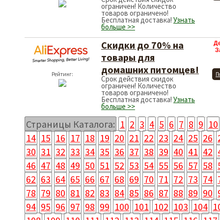
ограничен! Количество
товаров ограничено!
Бесплатная доставка!
Узнать
больше >>
Скидки до 70% на
Д
З
товары для
домашних питомцев!
Рейтинг:
П
Срок действия скидок
ограничен! Количество
товаров ограничено!
Бесплатная доставка!
Узнать
больше >>
Страницы Каталога:
1
2
3
4
5
6
7
8
9
10
14
15
16
17
18
19
20
21
22
23
24
25
26
30
31
32
33
34
35
36
37
38
39
40
41
42
46
47
48
49
50
51
52
53
54
55
56
57
58
62
63
64
65
66
67
68
69
70
71
72
73
74
78
79
80
81
82
83
84
85
86
87
88
89
90
94
95
96
97
98
99
100
101
102
103
104
1