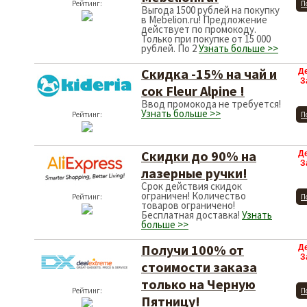
Рейтинг:
П
Выгода 1500 рублей на покупку
в Mebelion.ru! Предложение
действует по промокоду.
Только при покупке от 15 000
рублей. По 2
Узнать больше >>
Скидка -15% на чай и
Д
З
сок Fleur Alpine !
Ввод промокода не требуется!
Узнать больше >>
Рейтинг:
П
Скидки до 90% на
Д
З
лазерные ручки!
Срок действия скидок
ограничен! Количество
Рейтинг:
П
товаров ограничено!
Бесплатная доставка!
Узнать
больше >>
Получи 100% от
Д
З
стоимости заказа
только на Черную
Рейтинг:
П
Пятницу!