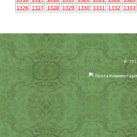
1326
1327
1328
1329
1330
1331
1332
1333
© 20
Лента Комментари