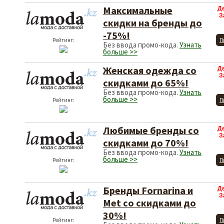
Максимальные
Д
З
скидки на бренды до
-75%!
Рейтинг:
П
Без ввода промо-кода.
Узнать
больше >>
Женская одежда cо
Д
З
скидками до 65%!
Без ввода промо-кода.
Узнать
больше >>
Рейтинг:
П
Любимые бренды cо
Д
З
скидками до 70%!
Без ввода промо-кода.
Узнать
больше >>
Рейтинг:
П
Бренды Fornarina и
Д
З
Met cо скидками до
30%!
Рейтинг:
П