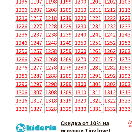
1196
1197
1198
1199
1200
1201
1202
1203
1206
1207
1208
1209
1210
1211
1212
1213
1216
1217
1218
1219
1220
1221
1222
1223
1226
1227
1228
1229
1230
1231
1232
1233
1236
1237
1238
1239
1240
1241
1242
1243
1246
1247
1248
1249
1250
1251
1252
1253
1256
1257
1258
1259
1260
1261
1262
1263
1266
1267
1268
1269
1270
1271
1272
1273
1276
1277
1278
1279
1280
1281
1282
1283
1286
1287
1288
1289
1290
1291
1292
1293
1296
1297
1298
1299
1300
1301
1302
1303
1306
1307
1308
1309
1310
1311
1312
1313
1316
1317
1318
1319
1320
1321
1322
1323
1326
1327
1328
1329
1330
1331
1332
1333
Скидка от 10% на
Д
З
игрушки Tiny love!