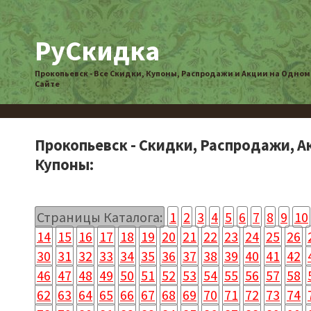
РуСкидка
Прокопьевск - Все Скидки, Купоны, Распродажи и Акции на Одном
Сайте
Прокопьевск - Скидки, Распродажи, А
Купоны:
Страницы Каталога:
1
2
3
4
5
6
7
8
9
10
14
15
16
17
18
19
20
21
22
23
24
25
26
30
31
32
33
34
35
36
37
38
39
40
41
42
46
47
48
49
50
51
52
53
54
55
56
57
58
62
63
64
65
66
67
68
69
70
71
72
73
74