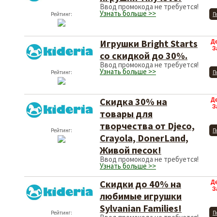
Ввод промокода не требуется!
Узнать больше >>
Рейтинг:
П
Игрушки Bright Starts
Д
З
со скидкой до 30%.
Ввод промокода не требуется!
Узнать больше >>
Рейтинг:
П
Скидка 30% на
Д
З
товары для
творчества от Djeco,
Рейтинг:
П
Crayola, DonerLand,
Живой песок!
Ввод промокода не требуется!
Узнать больше >>
Скидки до 40% на
Д
З
любимые игрушки
Sylvanian Families!
Рейтинг:
П