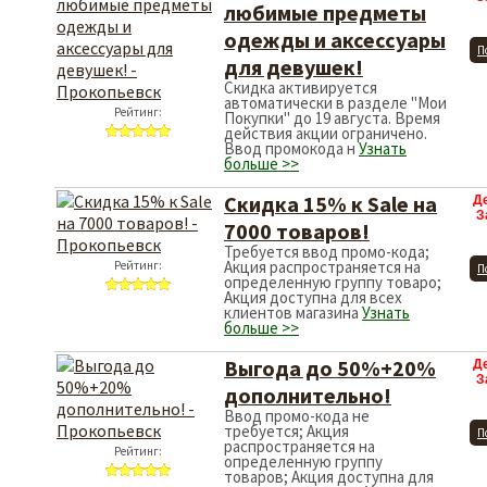
любимые предметы
одежды и аксессуары
П
для девушек!
Скидка активируется
автоматически в разделе "Мои
Рейтинг:
Покупки" до 19 августа. Время
действия акции ограничено.
Ввод промокода н
Узнать
больше >>
Скидка 15% к Sale на
Д
З
7000 товаров!
Требуется ввод промо-кода;
Акция распространяется на
Рейтинг:
П
определенную группу товаро;
Акция доступна для всех
клиентов магазина
Узнать
больше >>
Выгода до 50%+20%
Д
З
дополнительно!
Ввод промо-кода не
требуется; Акция
П
распространяется на
Рейтинг:
определенную группу
товаров; Акция доступна для