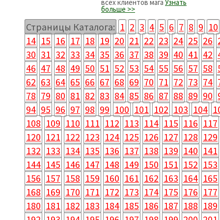
всех клиентов мага
Узнать
больше >>
Страницы Каталога:
1
2
3
4
5
6
7
8
9
10
14
15
16
17
18
19
20
21
22
23
24
25
26
30
31
32
33
34
35
36
37
38
39
40
41
42
46
47
48
49
50
51
52
53
54
55
56
57
58
62
63
64
65
66
67
68
69
70
71
72
73
74
78
79
80
81
82
83
84
85
86
87
88
89
90
94
95
96
97
98
99
100
101
102
103
104
1
108
109
110
111
112
113
114
115
116
117
120
121
122
123
124
125
126
127
128
129
132
133
134
135
136
137
138
139
140
141
144
145
146
147
148
149
150
151
152
153
156
157
158
159
160
161
162
163
164
165
168
169
170
171
172
173
174
175
176
177
180
181
182
183
184
185
186
187
188
189
192
193
194
195
196
197
198
199
200
201