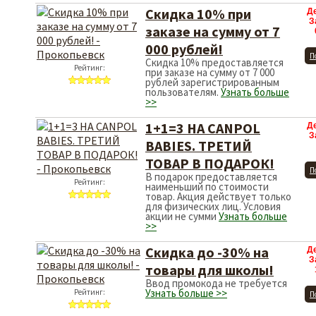
Скидка 10% при
Д
З
заказе на сумму от 7
000 рублей!
П
Скидка 10% предоставляется
Рейтинг:
при заказе на сумму от 7 000
рублей зарегистрированным
пользователям.
Узнать больше
>>
1+1=3 НА CANPOL
Д
З
BABIES. ТРЕТИЙ
ТОВАР В ПОДАРОК!
П
В подарок предоставляется
Рейтинг:
наименьший по стоимости
товар. Акция действует только
для физических лиц. Условия
акции не сумми
Узнать больше
>>
Скидка до -30% на
Д
З
товары для школы!
Ввод промокода не требуется
Узнать больше >>
Рейтинг:
П