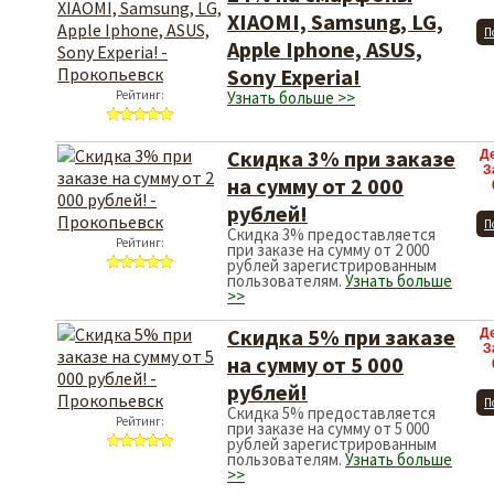
XIAOMI, Samsung, LG,
П
Apple Iphone, ASUS,
Sony Experia!
Рейтинг:
Узнать больше >>
Скидка 3% при заказе
Д
З
на сумму от 2 000
рублей!
П
Скидка 3% предоставляется
Рейтинг:
при заказе на сумму от 2 000
рублей зарегистрированным
пользователям.
Узнать больше
>>
Скидка 5% при заказе
Д
З
на сумму от 5 000
рублей!
П
Скидка 5% предоставляется
Рейтинг:
при заказе на сумму от 5 000
рублей зарегистрированным
пользователям.
Узнать больше
>>