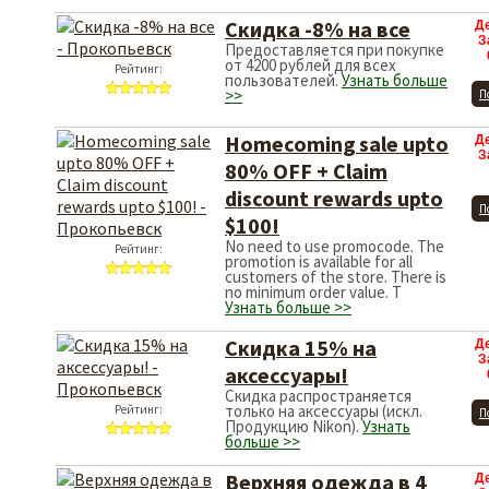
Скидка -8% на все
Д
З
Предоставляется при покупке
от 4200 рублей для всех
Рейтинг:
пользователей.
Узнать больше
>>
П
Homecoming sale upto
Д
З
80% OFF + Claim
discount rewards upto
П
$100!
No need to use promocode. The
Рейтинг:
promotion is available for all
customers of the store. There is
no minimum order value. T
Узнать больше >>
Скидка 15% на
Д
З
аксессуары!
Скидка распространяется
только на аксессуары (искл.
Рейтинг:
П
Продукцию Nikon).
Узнать
больше >>
Верхняя одежда в 4
Д