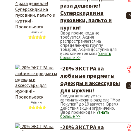
З
раза дешевле!
Суперскидки на
П
пуховики, пальто и
куртки!
Рейтинг:
Ввод промо-кода не
требуется; Акция
распространяется на
определенную группу
товаров; Акция доступна для
всех клиентов мага
Узнать
больше >>
-20% ЭКСТРА на
Д
З
любимые предметы
одежды и аксессуары
П
для мужчин!
Скидка активируется
автоматически в разделе "Мои
Рейтинг:
Покупки" до 19 августа. Время
действия акции ограничено.
Ввод промокода н
Узнать
больше >>
-20% ЭКСТРА на
Д
З