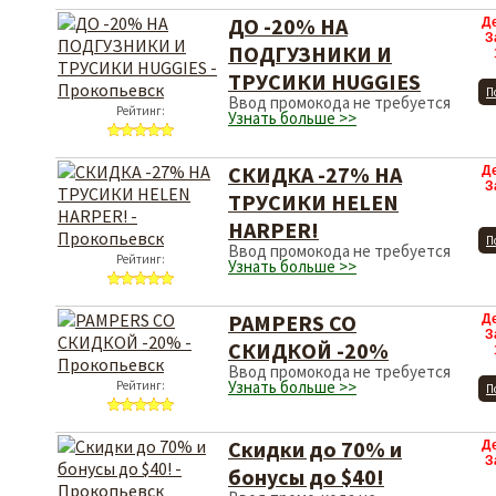
ДО -20% НА
Д
З
ПОДГУЗНИКИ И
ТРУСИКИ HUGGIES
П
Ввод промокода не требуется
Рейтинг:
Узнать больше >>
СКИДКА -27% НА
Д
З
ТРУСИКИ HELEN
HARPER!
П
Ввод промокода не требуется
Рейтинг:
Узнать больше >>
PAMPERS СО
Д
З
СКИДКОЙ -20%
Ввод промокода не требуется
Узнать больше >>
Рейтинг:
П
Скидки до 70% и
Д
З
бонусы до $40!