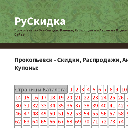
РуСкидка
Прокопьевск - Все Скидки, Купоны, Распродажи и Акции на Одном
Сайте
Прокопьевск - Скидки, Распродажи, А
Купоны:
Страницы Каталога:
1
2
3
4
5
6
7
8
9
10
14
15
16
17
18
19
20
21
22
23
24
25
26
30
31
32
33
34
35
36
37
38
39
40
41
42
46
47
48
49
50
51
52
53
54
55
56
57
58
62
63
64
65
66
67
68
69
70
71
72
73
74