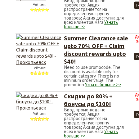
Ввод промо-кода не
требуется; Акция
Рейтинг:
П
распространяется на
определенную группу
товаров; Акция доступна для
всех клиентов мага
Узнать
больше >>
Summer Clearance sale
Д
З
upto 70% OFF + Claim
discount rewards upto
П
$40!
Need to use promocode. The
Рейтинг:
discount is available only for
certain category. There is no
minimum order value. The
promotion
Узнать больше >>
Скидки до 80% +
Д
З
бонусы до $100!
Ввод промо-кода не
требуется; Акция
Рейтинг:
П
распространяется на
определенную группу
товаров; Акция доступна для
всех клиентов мага
Узнать
больше >>