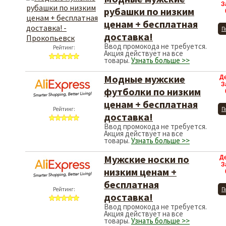
З
рубашки по низким
ценам + бесплатная
П
доставка!
Ввод промокода не требуется.
Рейтинг:
Акция действует на все
товары.
Узнать больше >>
Модные мужские
Д
З
футболки по низким
ценам + бесплатная
Рейтинг:
П
доставка!
Ввод промокода не требуется.
Акция действует на все
товары.
Узнать больше >>
Мужские носки по
Д
З
низким ценам +
бесплатная
Рейтинг:
П
доставка!
Ввод промокода не требуется.
Акция действует на все
товары.
Узнать больше >>