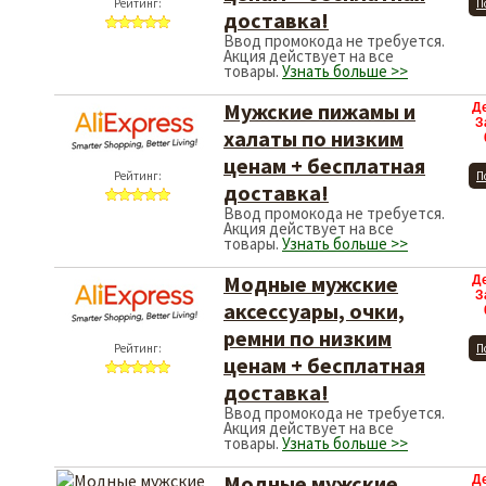
Рейтинг:
П
доставка!
Ввод промокода не требуется.
Акция действует на все
товары.
Узнать больше >>
Мужские пижамы и
Д
З
халаты по низким
ценам + бесплатная
Рейтинг:
П
доставка!
Ввод промокода не требуется.
Акция действует на все
товары.
Узнать больше >>
Модные мужские
Д
З
аксессуары, очки,
ремни по низким
Рейтинг:
П
ценам + бесплатная
доставка!
Ввод промокода не требуется.
Акция действует на все
товары.
Узнать больше >>
Модные мужские
Д