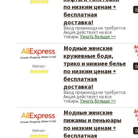
по низким ценам +
П
бесплатная
доставка!
Ввод промокода не требуется.
Акция действует на все
товары.
Узнать больше >>
Модные женские
Д
З
кружевные боди,
трико и нижнее белье
Рейтинг:
П
по низким ценам +
бесплатная
доставка!
Ввод промокода не требуется.
Акция действует на все
товары.
Узнать больше >>
Модные женские
Д
З
пижамы и пеньюары
по низким ценам +
Рейтинг:
П
бесплатная