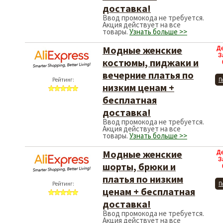
доставка!
Ввод промокода не требуется.
Акция действует на все
товары.
Узнать больше >>
Модные женские
Д
З
костюмы, пиджаки и
вечерние платья по
Рейтинг:
П
низким ценам +
бесплатная
доставка!
Ввод промокода не требуется.
Акция действует на все
товары.
Узнать больше >>
Модные женские
Д
З
шорты, брюки и
платья по низким
Рейтинг:
П
ценам + бесплатная
доставка!
Ввод промокода не требуется.
Акция действует на все