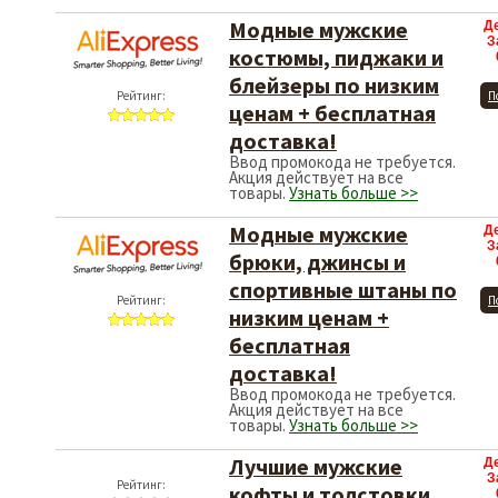
Модные мужские
Д
З
костюмы, пиджаки и
блейзеры по низким
Рейтинг:
П
ценам + бесплатная
доставка!
Ввод промокода не требуется.
Акция действует на все
товары.
Узнать больше >>
Модные мужские
Д
З
брюки, джинсы и
спортивные штаны по
Рейтинг:
П
низким ценам +
бесплатная
доставка!
Ввод промокода не требуется.
Акция действует на все
товары.
Узнать больше >>
Лучшие мужские
Д
З
Рейтинг:
кофты и толстовки