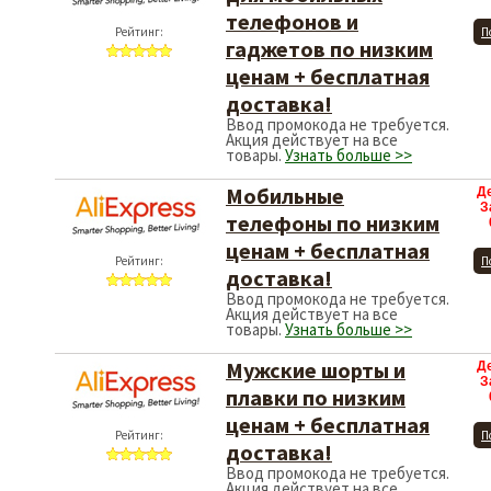
телефонов и
Рейтинг:
П
гаджетов по низким
ценам + бесплатная
доставка!
Ввод промокода не требуется.
Акция действует на все
товары.
Узнать больше >>
Мобильные
Д
З
телефоны по низким
ценам + бесплатная
Рейтинг:
П
доставка!
Ввод промокода не требуется.
Акция действует на все
товары.
Узнать больше >>
Мужские шорты и
Д
З
плавки по низким
ценам + бесплатная
Рейтинг:
П
доставка!
Ввод промокода не требуется.
Акция действует на все