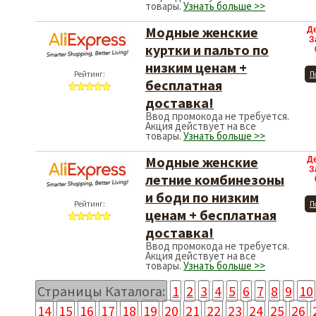
товары.
Узнать больше >>
Модные женские
Д
З
куртки и пальто по
низким ценам +
Рейтинг:
П
бесплатная
доставка!
Ввод промокода не требуется.
Акция действует на все
товары.
Узнать больше >>
Модные женские
Д
З
летние комбинезоны
и боди по низким
Рейтинг:
П
ценам + бесплатная
доставка!
Ввод промокода не требуется.
Акция действует на все
товары.
Узнать больше >>
Страницы Каталога:
1
2
3
4
5
6
7
8
9
10
14
15
16
17
18
19
20
21
22
23
24
25
26