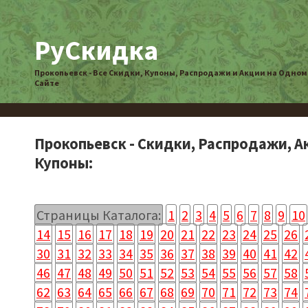
РуСкидка
Прокопьевск - Все Скидки, Купоны, Распродажи и Акции на Одном
Сайте
Прокопьевск - Скидки, Распродажи, А
Купоны:
Страницы Каталога:
1
2
3
4
5
6
7
8
9
10
14
15
16
17
18
19
20
21
22
23
24
25
26
30
31
32
33
34
35
36
37
38
39
40
41
42
46
47
48
49
50
51
52
53
54
55
56
57
58
62
63
64
65
66
67
68
69
70
71
72
73
74