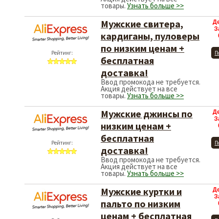
товары.
Узнать больше >>
Мужские свитера,
Д
З
кардиганы, пуловеры
по низким ценам +
Рейтинг:
П
бесплатная
доставка!
Ввод промокода не требуется.
Акция действует на все
товары.
Узнать больше >>
Мужские джинсы по
Д
З
низким ценам +
бесплатная
Рейтинг:
П
доставка!
Ввод промокода не требуется.
Акция действует на все
товары.
Узнать больше >>
Мужские куртки и
Д
З
пальто по низким
ценам + бесплатная