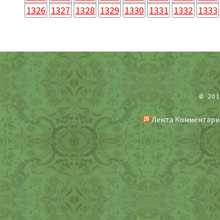
1326
1327
1328
1329
1330
1331
1332
1333
© 20
Лента Комментари