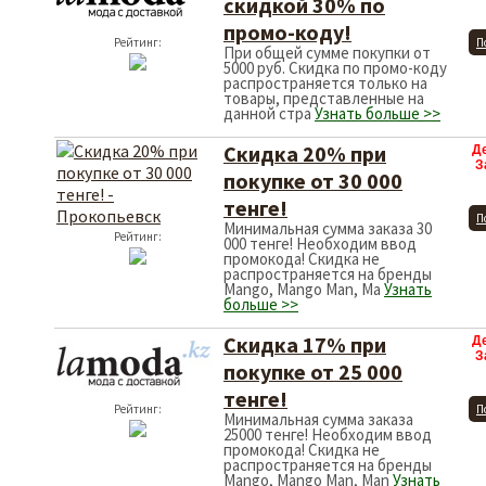
скидкой 30% по
промо-коду!
Рейтинг:
П
При общей сумме покупки от
5000 руб. Скидка по промо-коду
распространяется только на
товары, представленные на
данной стра
Узнать больше >>
Скидка 20% при
Д
З
покупке от 30 000
тенге!
П
Минимальная сумма заказа 30
Рейтинг:
000 тенге! Необходим ввод
промокода! Скидка не
распространяется на бренды
Mango, Mango Man, Ma
Узнать
больше >>
Скидка 17% при
Д
З
покупке от 25 000
тенге!
Рейтинг:
П
Минимальная сумма заказа
25000 тенге! Необходим ввод
промокода! Скидка не
распространяется на бренды
Mango, Mango Man, Man
Узнать