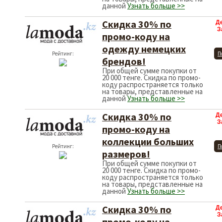
данной
Узнать больше >>
Скидка 30% по
Д
З
промо-коду на
одежду немецких
Рейтинг:
П
брендов!
При общей сумме покупки от
20 000 тенге. Скидка по промо-
коду распространяется только
на товары, представленные на
данной
Узнать больше >>
Скидка 30% по
Д
З
промо-коду на
коллекции больших
Рейтинг:
П
размеров!
При общей сумме покупки от
20 000 тенге. Скидка по промо-
коду распространяется только
на товары, представленные на
данной
Узнать больше >>
Скидка 30% по
Д
З
промо-коду на