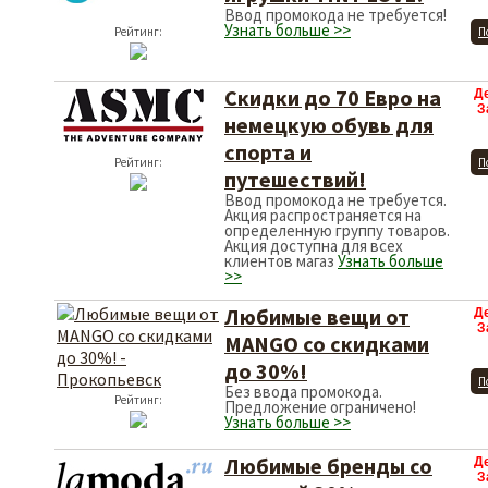
Ввод промокода не требуется!
Узнать больше >>
Рейтинг:
П
Скидки до 70 Евро на
Д
З
немецкую обувь для
спорта и
Рейтинг:
П
путешествий!
Ввод промокода не требуется.
Акция распространяется на
определенную группу товаров.
Акция доступна для всех
клиентов магаз
Узнать больше
>>
Любимые вещи от
Д
З
MANGO со скидками
до 30%!
П
Без ввода промокода.
Рейтинг:
Предложение ограничено!
Узнать больше >>
Любимые бренды со
Д
З