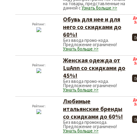
на товары, представленные на
данной с
Узнать больше >>
Обувь для нее и для
Д
З
Рейтинг:
него со скидками до
60%!
П
Без ввода промо-кода.
Предложение ограничено!
Узнать больше >>
Женская одежда от
Д
З
Рейтинг:
LuAnn со скидками до
45%!
П
Без ввода промо-кода.
Предложение ограничено!
Узнать больше >>
Любимые
Д
З
Рейтинг:
итальянские бренды
со скидками до 60%!
П
Без ввода промокода.
Предложение ограничено!
Узнать больше >>