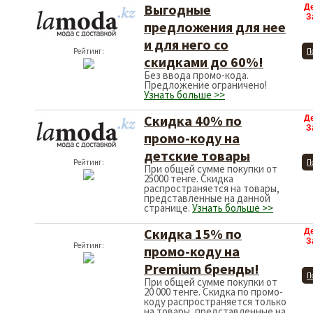
Выгодные
Д
З
предложения для нее
и для него со
Рейтинг:
П
скидками до 60%!
Без ввода промо-кода.
Предложение ограничено!
Узнать больше >>
Скидка 40% по
Д
З
промо-коду на
детские товары
Рейтинг:
П
При общей сумме покупки от
25000 тенге. Скидка
распространяется на товары,
представленные на данной
странице.
Узнать больше >>
Скидка 15% по
Д
З
Рейтинг:
промо-коду на
Premium бренды!
П
При общей сумме покупки от
20 000 тенге. Скидка по промо-
коду распространяется только
на товары, представленные на