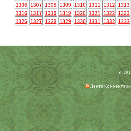
1306
1307
1308
1309
1310
1311
1312
1313
1316
1317
1318
1319
1320
1321
1322
1323
1326
1327
1328
1329
1330
1331
1332
1333
© 20
Лента Комментари