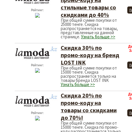
стильные товары со
Рейтинг:
П
скидками до 40%
При общей сумме покупки от
25000 тенге. Скидка
распространяется на товары,
представленные на данной
странице.
Узнать больше >>
Скидка 30% по
Д
З
промо-коду на бренд
LOST INK
Рейтинг:
П
При общей сумме покупки от
15000 тенге. Скидка
распространяется только на
товары бренда LOST INK
Узнать больше >>
Скидка 20% по
Д
З
промо-коду на
товары со скидками
Рейтинг:
П
до 70%!
При общей сумме покупки от
15000 тенге. Скидка по промо-
коду распространяется только