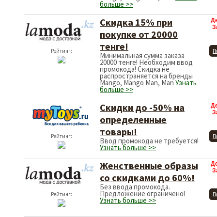
больше >>
Скидка 15% при
Д
З
покупке от 20000
тенге!
Рейтинг:
П
Минимальная сумма заказа
20000 тенге! Необходим ввод
промокода! Скидка не
распространяется на бренды
Mango, Mango Man, Man
Узнать
больше >>
Скидки до -50% на
Д
З
определенные
товары!
Рейтинг:
П
Ввод промокода не требуется!
Узнать больше >>
Женственные образы
Д
З
со скидками до 60%!
Без ввода промокода.
Предложение ограничено!
Рейтинг:
П
Узнать больше >>