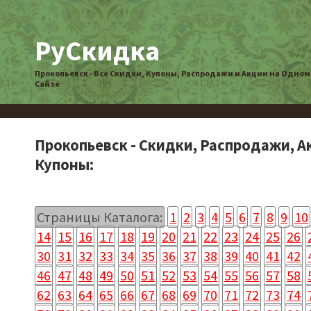
РуСкидка
Прокопьевск - Все Скидки, Купоны, Распродажи и Акции на Одном
Сайте
Прокопьевск - Скидки, Распродажи, А
Купоны:
Страницы Каталога:
1
2
3
4
5
6
7
8
9
10
14
15
16
17
18
19
20
21
22
23
24
25
26
30
31
32
33
34
35
36
37
38
39
40
41
42
46
47
48
49
50
51
52
53
54
55
56
57
58
62
63
64
65
66
67
68
69
70
71
72
73
74