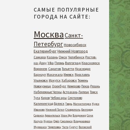
САМЫЕ ПОПУЛЯРНЫЕ
ГОРОДА НА САЙТЕ:
Москва
Санкт-
Петербург
Новосибирск
Екатеринбург
Нижний Новгород
Самара
Казань
Омск
Челябинск
Ростов-
на-Дону
Уфа
Пермь
Волгоград
Красноярск
Воронеж
Саратов
Тольятти
Краснодар
Барнаул
Махачкала
Ижевск
Ярославль
Ульяновск
Иркутск
Хабаровск
Тюмень
Новокузнецк
Оренбург
Кемерово
Пенза
Рязань
Набережные Челны
Астрахань
Липецк
Томск
Тула
Киров
Чебоксары
Сертолово
Калининград
Брянск
Тверь
Магнитогорск
Курск
Иваново
Нижний Тагил
Ставрополь
Белгород
Саранск
Архангельск
Улан-Удэ
Владимир
Сочи
Калуга
Курган
Орёл
Смоленск
Владикавказ
Мурманск
Череповец
Чита
Сургут
Волжский