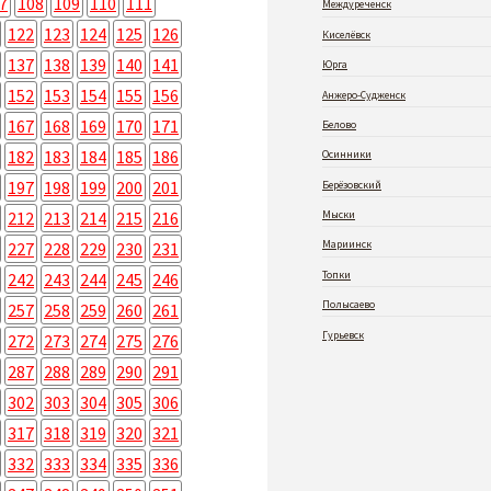
7
108
109
110
111
Междуреченск
122
123
124
125
126
Киселёвск
137
138
139
140
141
Юрга
152
153
154
155
156
Анжеро-Судженск
167
168
169
170
171
Белово
182
183
184
185
186
Осинники
197
198
199
200
201
Берёзовский
212
213
214
215
216
Мыски
Мариинск
227
228
229
230
231
Топки
242
243
244
245
246
Полысаево
257
258
259
260
261
Гурьевск
272
273
274
275
276
287
288
289
290
291
302
303
304
305
306
317
318
319
320
321
332
333
334
335
336