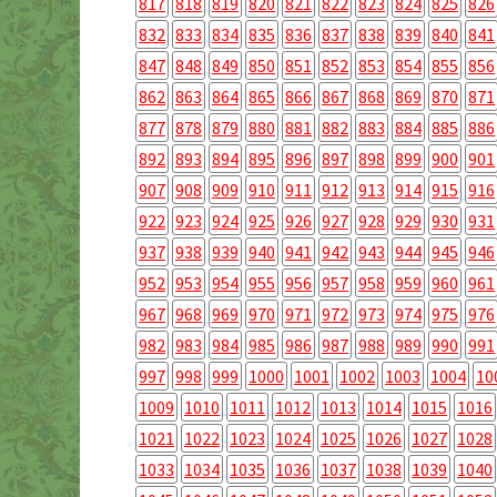
817
818
819
820
821
822
823
824
825
826
832
833
834
835
836
837
838
839
840
841
847
848
849
850
851
852
853
854
855
856
862
863
864
865
866
867
868
869
870
871
877
878
879
880
881
882
883
884
885
886
892
893
894
895
896
897
898
899
900
901
907
908
909
910
911
912
913
914
915
916
922
923
924
925
926
927
928
929
930
931
937
938
939
940
941
942
943
944
945
946
952
953
954
955
956
957
958
959
960
961
967
968
969
970
971
972
973
974
975
976
982
983
984
985
986
987
988
989
990
991
997
998
999
1000
1001
1002
1003
1004
10
1009
1010
1011
1012
1013
1014
1015
1016
1021
1022
1023
1024
1025
1026
1027
1028
1033
1034
1035
1036
1037
1038
1039
1040