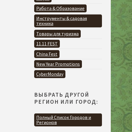
Работа & Образование
Инструменты & садовая
техника
Товары для туризма
11.11 FEST
China Fest
New Year Promotions
CyberMonday
ВЫБРАТЬ ДРУГОЙ
РЕГИОН ИЛИ ГОРОД:
Полный Список Городов и
Регионов