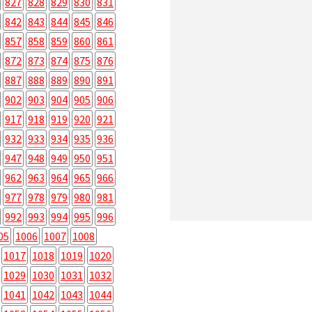
827
828
829
830
831
842
843
844
845
846
857
858
859
860
861
872
873
874
875
876
887
888
889
890
891
902
903
904
905
906
917
918
919
920
921
932
933
934
935
936
947
948
949
950
951
962
963
964
965
966
977
978
979
980
981
992
993
994
995
996
05
1006
1007
1008
1017
1018
1019
1020
1029
1030
1031
1032
1041
1042
1043
1044