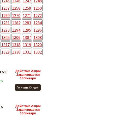
1245
1246
1247
1248
1257
1258
1259
1260
1269
1270
1271
1272
1281
1282
1283
1284
1293
1294
1295
1296
1305
1306
1307
1308
1317
1318
1319
1320
1329
1330
1331
1332
в от
Действие Акции
Заканчивается
16 Января
ать
Получить Скидку!
 с
Действие Акции
Заканчивается
16 Января