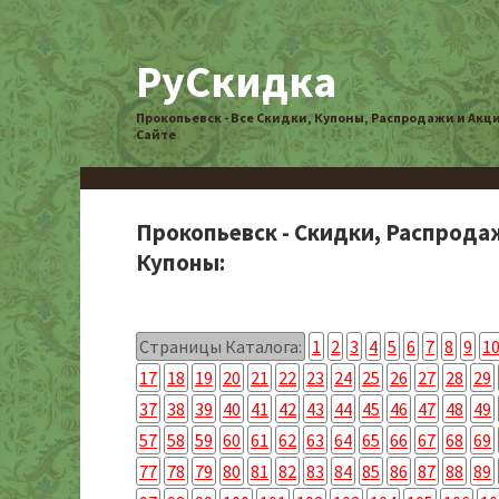
РуСкидка
Прокопьевск - Все Скидки, Купоны, Распродажи и Акц
Сайте
Прокопьевск - Скидки, Распрода
Купоны:
Страницы Каталога:
1
2
3
4
5
6
7
8
9
1
17
18
19
20
21
22
23
24
25
26
27
28
29
37
38
39
40
41
42
43
44
45
46
47
48
49
57
58
59
60
61
62
63
64
65
66
67
68
69
77
78
79
80
81
82
83
84
85
86
87
88
89