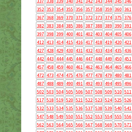
337
338
339
340
341
342
343
344
345
346
352
353
354
355
356
357
358
359
360
361
367
368
369
370
371
372
373
374
375
376
382
383
384
385
386
387
388
389
390
391
397
398
399
400
401
402
403
404
405
406
412
413
414
415
416
417
418
419
420
421
427
428
429
430
431
432
433
434
435
436
442
443
444
445
446
447
448
449
450
451
457
458
459
460
461
462
463
464
465
466
472
473
474
475
476
477
478
479
480
481
487
488
489
490
491
492
493
494
495
496
502
503
504
505
506
507
508
509
510
511
517
518
519
520
521
522
523
524
525
526
532
533
534
535
536
537
538
539
540
541
547
548
549
550
551
552
553
554
555
556
562
563
564
565
566
567
568
569
570
571