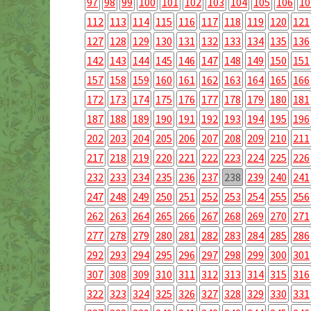
97
98
99
100
101
102
103
104
105
106
10
112
113
114
115
116
117
118
119
120
121
127
128
129
130
131
132
133
134
135
136
142
143
144
145
146
147
148
149
150
151
157
158
159
160
161
162
163
164
165
166
172
173
174
175
176
177
178
179
180
181
187
188
189
190
191
192
193
194
195
196
202
203
204
205
206
207
208
209
210
211
217
218
219
220
221
222
223
224
225
226
232
233
234
235
236
237
238
239
240
241
247
248
249
250
251
252
253
254
255
256
262
263
264
265
266
267
268
269
270
271
277
278
279
280
281
282
283
284
285
286
292
293
294
295
296
297
298
299
300
301
307
308
309
310
311
312
313
314
315
316
322
323
324
325
326
327
328
329
330
331