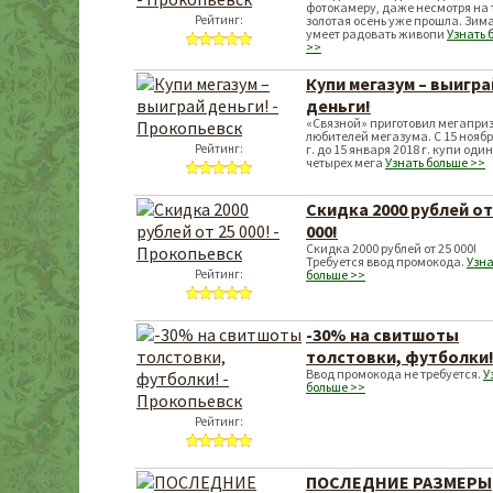
фотокамеру, даже несмотря на т
Рейтинг:
золотая осень уже прошла. Зим
умеет радовать живопи
Узнать 
>>
Купи мегазум – выигра
деньги!
«Связной» приготовил мегапри
любителей мегазума. С 15 ноябр
Рейтинг:
г. до 15 января 2018 г. купи один
четырех мега
Узнать больше >>
Скидка 2000 рублей от
000!
Скидка 2000 рублей от 25 000!
Требуется ввод промокода.
Узна
Рейтинг:
больше >>
-30% на cвитшоты
толстовки, футболки
Ввод промокода не требуется.
У
больше >>
Рейтинг:
ПОСЛЕДНИЕ РАЗМЕРЫ