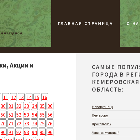
ГЛАВНАЯ СТРАНИЦА
О НА
ии на Одном
жи, Акции и
САМЫЕ ПОПУ
ГОРОДА В РЕ
КЕМЕРОВСКАЯ
ОБЛАСТЬ:
0
11
12
13
14
15
16
30
31
32
33
34
35
36
Новокузнецк
50
51
52
53
54
55
56
Кемерово
70
71
72
73
74
75
76
Прокопьевск
90
91
92
93
94
95
96
Ленинск-Кузнецкий