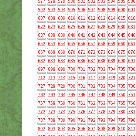
577
578
579
580
581
582
583
584
585
586
592
593
594
595
596
597
598
599
600
601
607
608
609
610
611
612
613
614
615
616
622
623
624
625
626
627
628
629
630
631
637
638
639
640
641
642
643
644
645
646
652
653
654
655
656
657
658
659
660
661
667
668
669
670
671
672
673
674
675
676
682
683
684
685
686
687
688
689
690
691
697
698
699
700
701
702
703
704
705
706
712
713
714
715
716
717
718
719
720
721
727
728
729
730
731
732
733
734
735
736
742
743
744
745
746
747
748
749
750
751
757
758
759
760
761
762
763
764
765
766
772
773
774
775
776
777
778
779
780
781
787
788
789
790
791
792
793
794
795
796
802
803
804
805
806
807
808
809
810
811