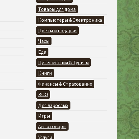
Товары для дома
Компьютеры & Электроника
Цветы и подарки
Часы
Еда
Путешествия & Туризм
Книги
Финансы & Страхование
ЗОО
Для взрослых
Игры
Автотовары
Услуги