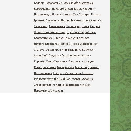
Вологда
Новороссийск
Орск
Тамбов
Кострома
Комсомольск-на-Амуре
Стерлитамак
Нальчик
Петрозаводск
Якутск
Йошкар-Ола
Таганрог
Братск
Грозный
Дзержинск
Шахты
Нижневартовск
Ангарск
Сыктывкар
Нижнекамск
Зеленоград
Бийск
Старый
Оскол
Великий Новгород
Прокопьевск
Рыбинск
Благовещенск
Энгельс
Норильск
Балаково
Петропавловск-Камчатский
Псков
Северодвинск
Златоуст
Армавир
Химки
Балашиха
Каменск-
Уральский
Подольск
Сызрань
Новочеркасск
Королёв
Южно-Сахалинск
Волгодонск
Находка
Миасс
Березники
Венёв
Абакан
Мытищи
Грязовец
Новомосковск
Люберцы
Альметьевск
Салават
Рубцовск
Уссурийск
Майкоп
Ковров
Коломна
Электросталь
Колпино
Пятигорск
Копейск
Первоуральск
Назрань