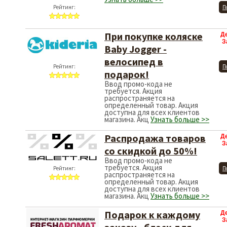
Рейтинг:
П
При покупке коляске
Д
З
Baby Jogger -
велосипед в
Рейтинг:
П
подарок!
Ввод промо-кода не
требуется. Акция
распространяется на
определенный товар. Акция
доступна для всех клиентов
магазина. Акц
Узнать больше >>
Распродажа товаров
Д
З
со скидкой до 50%!
Ввод промо-кода не
требуется. Акция
Рейтинг:
П
распространяется на
определенный товар. Акция
доступна для всех клиентов
магазина. Акц
Узнать больше >>
Подарок к каждому
Д
З