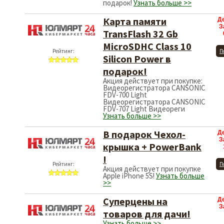
подарок!
Узнать больше >>
Карта памяти
Д
З
TransFlash 32 Gb
MicroSDHC Class 10
Рейтинг:
П
Silicon Power в
подарок!
Акция действует при покупке:
Видеорегистратора CANSONIC
FDV-700 Light
Видеорегистратора CANSONIC
FDV-707 Light Видеореги
Узнать больше >>
В подарок Чехол-
Д
З
крышка + PowerBank
!
Рейтинг:
П
Акция действует при покупке
Apple iPhone 5S!
Узнать больше
>>
Суперцены на
Д
З
товаров для дачи!
Узнать больше >>