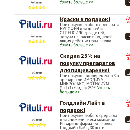
Узнать больше >>
Рейтинг:
П
Краски в подарок!
Д
З
При покупке любого препарата
НУРОФЕН для детей и
СТРЕПСИЛС для детей,
получите краски в подарок!
Рейтинг:
П
Акция действительна пока
Узнать больше >>
Скидка 25% на
Д
З
покупку препаратов
для пищеварения!
Рейтинг:
П
При покупке одновременно 3-х
препаратов ИМОДИУМ,
МИКРОЛАКС, МОТИЛИУМ
(1+1+1) скидка 25%!
Узнать
больше >>
Голдлайн Лайт в
Д
З
подарок!
При покупке любого средства
для снижения веса компании
Рейтинг:
П
Изварино-фарма - упаковка
Голдлайн Лайт, 30 шт. в