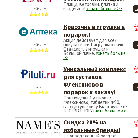
Плащи, ветровки, платья и
кардиганы!
Узнать больше >>
Рейтинг:
П
Красочные игрушки в
Д
З
подарок!
Акция действует для всех
покупателей.1 игрушка к пачке
Рейтинг:
П
Стандарт, 2 игрушки к
Большой пачке.
Узнать больше
>>
Уникальный комплекс
Д
З
для суставов
Флексиново в
Рейтинг:
П
подарок к заказу!
При покупке 1 упаковки
Флексиново, таблетки №30,
вторую упаковку Вы получаете
БЕСПЛАТНО!
Узнать больше >>
Скидка 20% на
Д
З
избранные бренды!
На определенный раздел!