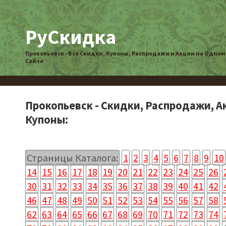
РуСкидка
Прокопьевск - Все Скидки, Купоны, Распродажи и Акции на Одном
Сайте
Прокопьевск - Скидки, Распродажи, А
Купоны:
Страницы Каталога:
1
2
3
4
5
6
7
8
9
10
14
15
16
17
18
19
20
21
22
23
24
25
26
30
31
32
33
34
35
36
37
38
39
40
41
42
46
47
48
49
50
51
52
53
54
55
56
57
58
62
63
64
65
66
67
68
69
70
71
72
73
74