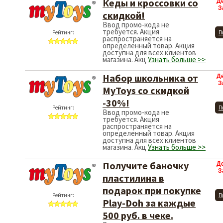
Кеды и кроссовки со
Д
З
скидкой!
Ввод промо-кода не
требуется. Акция
Рейтинг:
П
распространяется на
определенный товар. Акция
доступна для всех клиентов
магазина. Акц
Узнать больше >>
Набор школьника от
Д
З
MyToys со скидкой
-30%!
Рейтинг:
П
Ввод промо-кода не
требуется. Акция
распространяется на
определенный товар. Акция
доступна для всех клиентов
магазина. Акц
Узнать больше >>
Получите баночку
Д
З
пластилина в
подарок при покупке
Рейтинг:
П
Play-Doh за каждые
500 руб. в чеке.