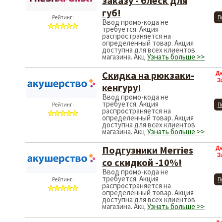
заказу - блеск для
губ!
Рейтинг:
П
Ввод промо-кода не
требуется. Акция
распространяется на
определенный товар. Акция
доступна для всех клиентов
магазина. Акц
Узнать больше >>
Скидка на рюкзаки-
Д
З
кенгуру!
Ввод промо-кода не
требуется. Акция
Рейтинг:
П
распространяется на
определенный товар. Акция
доступна для всех клиентов
магазина. Акц
Узнать больше >>
Подгузники Merries
Д
З
со скидкой -10%!
Ввод промо-кода не
требуется. Акция
Рейтинг:
П
распространяется на
определенный товар. Акция
доступна для всех клиентов
магазина. Акц
Узнать больше >>