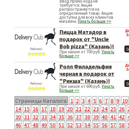
Ввод промо-кода не
требуется. Акция
распространяется на
определенный товар. Акция
доступна для всех клиентов
магазина.
Узнать больше >>
Пицца Матадор в
Д
З
подарок от "Uncle
Bob pizza" (Казань)!
Рейтинг:
П
При заказе от 700 руб.
Узнать
больше >>
Ролл Филадельфия
Д
З
черная в подарок от
"Рикша" (Казань)!
Рейтинг:
П
При заказе от 690 руб.
Узнать
больше >>
Страницы Каталога:
1
2
3
4
5
6
7
8
9
10
14
15
16
17
18
19
20
21
22
23
24
25
26
30
31
32
33
34
35
36
37
38
39
40
41
42
46
47
48
49
50
51
52
53
54
55
56
57
58