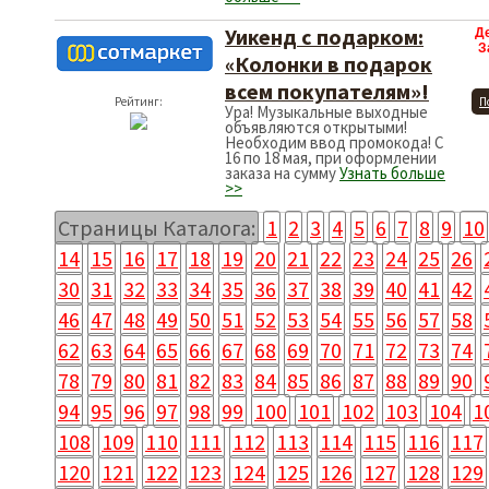
Уикенд с подарком:
Д
З
«Колонки в подарок
всем покупателям»!
Рейтинг:
П
Ура! Музыкальные выходные
объявляются открытыми!
Необходим ввод промокода! С
16 по 18 мая, при оформлении
заказа на сумму
Узнать больше
>>
Страницы Каталога:
1
2
3
4
5
6
7
8
9
10
14
15
16
17
18
19
20
21
22
23
24
25
26
30
31
32
33
34
35
36
37
38
39
40
41
42
46
47
48
49
50
51
52
53
54
55
56
57
58
62
63
64
65
66
67
68
69
70
71
72
73
74
78
79
80
81
82
83
84
85
86
87
88
89
90
94
95
96
97
98
99
100
101
102
103
104
1
108
109
110
111
112
113
114
115
116
117
120
121
122
123
124
125
126
127
128
129