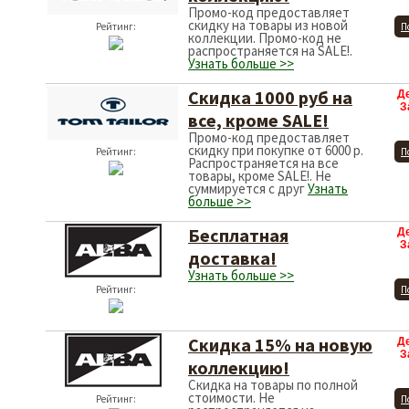
Промо-код предоставляет
скидку на товары из новой
Рейтинг:
П
коллекции. Промо-код не
распространяется на SALE!.
Узнать больше >>
Скидка 1000 руб на
Д
З
все, кроме SALE!
Промо-код предоставляет
скидку при покупке от 6000 р.
Рейтинг:
П
Распространяется на все
товары, кроме SALE!. Не
суммируется с друг
Узнать
больше >>
Бесплатная
Д
З
доставка!
Узнать больше >>
Рейтинг:
П
Скидка 15% на новую
Д
З
коллекцию!
Скидка на товары по полной
стоимости. Не
Рейтинг:
П