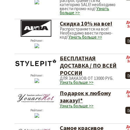
распространяется на
категорию SALE! необходимо
ввести промо-код!
Узнать
больше >>
Скидка 10% на все!
Д
З
Распространяется на все!
Необходимо ввести промо-
код!
Узнать больше >>
Рейтинг:
П
БЕСПЛАТНАЯ
Д
З
ДОСТАВКА / ПО ВСЕЙ
РОССИИ
Рейтинг:
П
ДЛЯ ЗАКАЗОВ ОТ 13000 РУБ.
Узнать больше >>
Подарок к любому
Д
З
заказу!*
Узнать больше >>
Рейтинг:
П
Самое красивое
Д