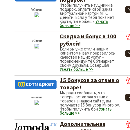
Чтобы получить наушники в
подарок, оплати свой заказ
Рейтинг:
П
виртуальной картой МТС
Деньги. Если у тебя пока нет
карты, ты можешь
Узнать
больше >>
Скидка и бонус в 100
Д
З
Рейтинг:
рублей!
Если вы уже стали нашим
клиентом и вам понравилось
П
качество наших услуг –
порекомендуйте Сотмаркет
своим друзьям. Совершая
Узнать больше >>
15 бонусов за отзыв о
Д
З
товаре!
Мы рады сообщить, что
теперь, оставляя отзыв о
Рейтинг:
П
товаре на нашем сайте, вы
получаете 15 бонусов Много.ру.
Чтобы получить бон
Узнать
больше >>
Дополнительная
Д
З