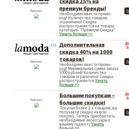
скидка 25% на
премиум бренды!
Рейтинг:
П
Необходимо ввести промо-
код! Количество товаров
ограничено! Скидка
распространяется на товары
категории "Премиум! Скидка"
Узнать больше >>
Дополнительная
Д
З
скидка 40% на 1000
товаров!
Рейтинг:
П
Необходимо ввести промо-
код! Минимальная сумма заказа
5000 рублей! Количество
товаров ограничено! Скидка
распространяется
Узнать
больше >>
Большим покупкам –
Д
З
Рейтинг:
большие скидки!
Покупая более 2-х товаров, вы
получаете скидку на всю
П
покупку. Теперь приобретать
необходимые аксессуары к
вашему гаджету
Узнать
больше >>