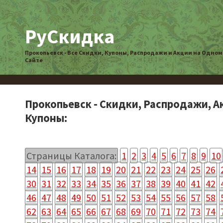
РуСкидка
Прокопьевск - Все Скидки, Купоны, Распродажи и Акции на Одном
Сайте
Прокопьевск - Скидки, Распродажи, А
Купоны:
Страницы Каталога:
1
2
3
4
5
6
7
8
9
10
14
15
16
17
18
19
20
21
22
23
24
25
26
30
31
32
33
34
35
36
37
38
39
40
41
42
46
47
48
49
50
51
52
53
54
55
56
57
58
62
63
64
65
66
67
68
69
70
71
72
73
74