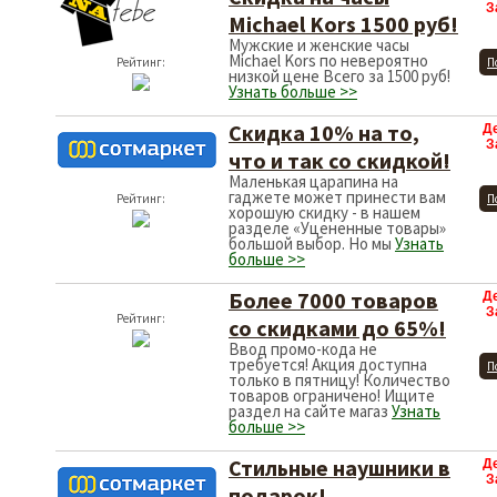
З
Michael Kors 1500 руб!
Мужские и женские часы
Michael Kors по невероятно
Рейтинг:
П
низкой цене Всего за 1500 руб!
Узнать больше >>
Скидка 10% на то,
Д
З
что и так со скидкой!
Маленькая царапина на
гаджете может принести вам
Рейтинг:
П
хорошую скидку - в нашем
разделе «Уцененные товары»
большой выбор. Но мы
Узнать
больше >>
Более 7000 товаров
Д
З
Рейтинг:
со скидками до 65%!
Ввод промо-кода не
требуется! Акция доступна
П
только в пятницу! Количество
товаров ограничено! Ищите
раздел на сайте магаз
Узнать
больше >>
Стильные наушники в
Д
З
подарок!