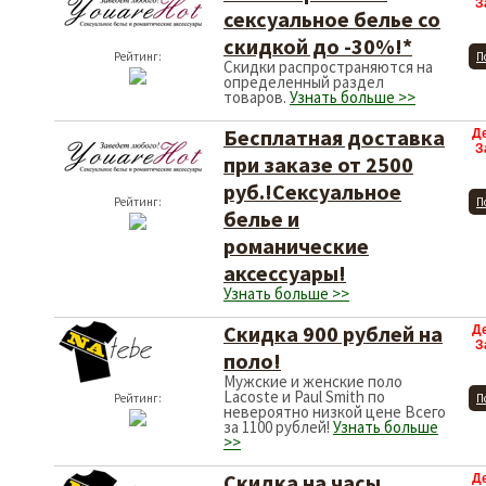
З
сексуальное белье со
скидкой до -30%!*
Рейтинг:
П
Скидки распространяются на
определенный раздел
товаров.
Узнать больше >>
Бесплатная доставка
Д
З
при заказе от 2500
руб.!Сексуальное
Рейтинг:
П
белье и
романические
аксессуары!
Узнать больше >>
Скидка 900 рублей на
Д
З
поло!
Мужские и женские поло
Lacoste и Paul Smith по
Рейтинг:
П
невероятно низкой цене Всего
за 1100 рублей!
Узнать больше
>>
Скидка на часы
Д