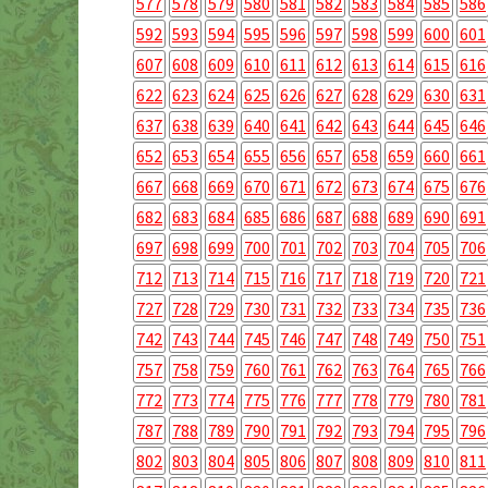
577
578
579
580
581
582
583
584
585
586
592
593
594
595
596
597
598
599
600
601
607
608
609
610
611
612
613
614
615
616
622
623
624
625
626
627
628
629
630
631
637
638
639
640
641
642
643
644
645
646
652
653
654
655
656
657
658
659
660
661
667
668
669
670
671
672
673
674
675
676
682
683
684
685
686
687
688
689
690
691
697
698
699
700
701
702
703
704
705
706
712
713
714
715
716
717
718
719
720
721
727
728
729
730
731
732
733
734
735
736
742
743
744
745
746
747
748
749
750
751
757
758
759
760
761
762
763
764
765
766
772
773
774
775
776
777
778
779
780
781
787
788
789
790
791
792
793
794
795
796
802
803
804
805
806
807
808
809
810
811