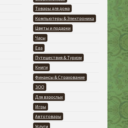
Товары для дома
Компьютеры & Электроника
Цветы и подарки
Часы
Еда
Путешествия & Туризм
Книги
Финансы & Страхование
ЗОО
Для взрослых
Игры
Автотовары
Услуги