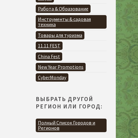
Работа & Образование
Инструменты & садовая
техника
Товары для туризма
11.11 FEST
China Fest
New Year Promotions
CyberMonday
ВЫБРАТЬ ДРУГОЙ
РЕГИОН ИЛИ ГОРОД:
Полный Список Городов и
Регионов