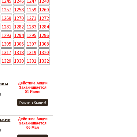
1245
1246
1247
1248
1257
1258
1259
1260
1269
1270
1271
1272
1281
1282
1283
1284
1293
1294
1295
1296
1305
1306
1307
1308
1317
1318
1319
1320
1329
1330
1331
1332
равы
Действие Акции
Заканчивается
01 Июля
!
Получить Скидку!
ские
Действие Акции
Заканчивается
06 Мая
!