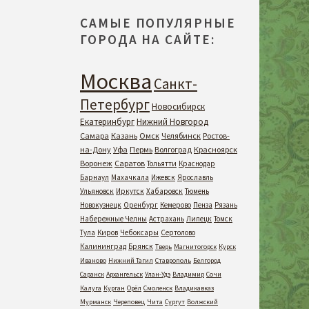
САМЫЕ ПОПУЛЯРНЫЕ
ГОРОДА НА САЙТЕ:
Москва
Санкт-
Петербург
Новосибирск
Екатеринбург
Нижний Новгород
Самара
Казань
Омск
Челябинск
Ростов-
на-Дону
Уфа
Пермь
Волгоград
Красноярск
Воронеж
Саратов
Тольятти
Краснодар
Барнаул
Махачкала
Ижевск
Ярославль
Ульяновск
Иркутск
Хабаровск
Тюмень
Новокузнецк
Оренбург
Кемерово
Пенза
Рязань
Набережные Челны
Астрахань
Липецк
Томск
Тула
Киров
Чебоксары
Сертолово
Калининград
Брянск
Тверь
Магнитогорск
Курск
Иваново
Нижний Тагил
Ставрополь
Белгород
Саранск
Архангельск
Улан-Удэ
Владимир
Сочи
Калуга
Курган
Орёл
Смоленск
Владикавказ
Мурманск
Череповец
Чита
Сургут
Волжский