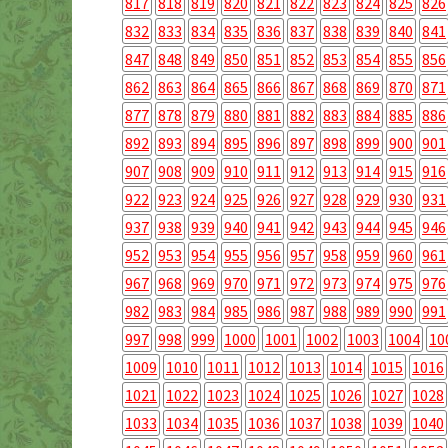
817
818
819
820
821
822
823
824
825
826
832
833
834
835
836
837
838
839
840
841
847
848
849
850
851
852
853
854
855
856
862
863
864
865
866
867
868
869
870
871
877
878
879
880
881
882
883
884
885
886
892
893
894
895
896
897
898
899
900
901
907
908
909
910
911
912
913
914
915
916
922
923
924
925
926
927
928
929
930
931
937
938
939
940
941
942
943
944
945
946
952
953
954
955
956
957
958
959
960
961
967
968
969
970
971
972
973
974
975
976
982
983
984
985
986
987
988
989
990
991
997
998
999
1000
1001
1002
1003
1004
10
1009
1010
1011
1012
1013
1014
1015
1016
1021
1022
1023
1024
1025
1026
1027
1028
1033
1034
1035
1036
1037
1038
1039
1040