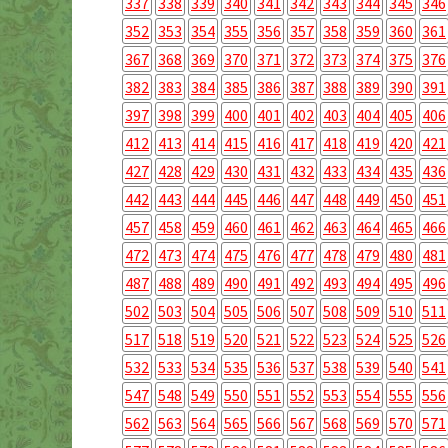
337
338
339
340
341
342
343
344
345
346
352
353
354
355
356
357
358
359
360
361
367
368
369
370
371
372
373
374
375
376
382
383
384
385
386
387
388
389
390
391
397
398
399
400
401
402
403
404
405
406
412
413
414
415
416
417
418
419
420
421
427
428
429
430
431
432
433
434
435
436
442
443
444
445
446
447
448
449
450
451
457
458
459
460
461
462
463
464
465
466
472
473
474
475
476
477
478
479
480
481
487
488
489
490
491
492
493
494
495
496
502
503
504
505
506
507
508
509
510
511
517
518
519
520
521
522
523
524
525
526
532
533
534
535
536
537
538
539
540
541
547
548
549
550
551
552
553
554
555
556
562
563
564
565
566
567
568
569
570
571