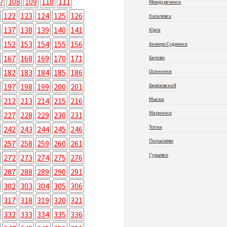
7
108
109
110
111
Междуреченск
122
123
124
125
126
Киселёвск
137
138
139
140
141
Юрга
152
153
154
155
156
Анжеро-Судженск
167
168
169
170
171
Белово
182
183
184
185
186
Осинники
197
198
199
200
201
Берёзовский
212
213
214
215
216
Мыски
Мариинск
227
228
229
230
231
Топки
242
243
244
245
246
Полысаево
257
258
259
260
261
Гурьевск
272
273
274
275
276
287
288
289
290
291
302
303
304
305
306
317
318
319
320
321
332
333
334
335
336