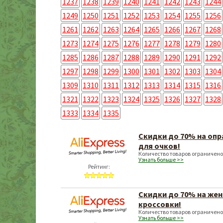
1237
1238
1239
1240
1241
1242
1243
1244
1249
1250
1251
1252
1253
1254
1255
1256
1261
1262
1263
1264
1265
1266
1267
1268
1273
1274
1275
1276
1277
1278
1279
1280
1285
1286
1287
1288
1289
1290
1291
1292
1297
1298
1299
1300
1301
1302
1303
1304
1309
1310
1311
1312
1313
1314
1315
1316
1321
1322
1323
1324
1325
1326
1327
1328
1333
1334
1335
Скидки до 70% на оп
для очков!
Количество товаров ограничено
Узнать больше >>
Рейтинг:
Скидки до 70% на жен
кроссовки!
Количество товаров ограничено
Узнать больше >>