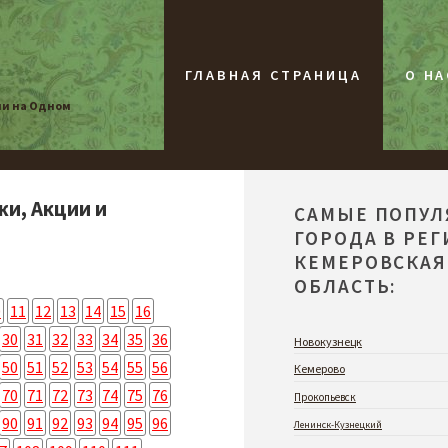
ГЛАВНАЯ СТРАНИЦА
О НА
ии на Одном
жи, Акции и
САМЫЕ ПОПУ
ГОРОДА В РЕ
КЕМЕРОВСКАЯ
ОБЛАСТЬ:
0
11
12
13
14
15
16
30
31
32
33
34
35
36
Новокузнецк
50
51
52
53
54
55
56
Кемерово
70
71
72
73
74
75
76
Прокопьевск
90
91
92
93
94
95
96
Ленинск-Кузнецкий