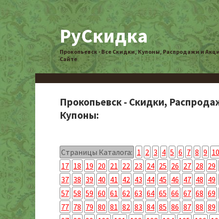
РуСкидка
Прокопьевск - Все Скидки, Купоны, Распродажи и Акц
Сайте
Прокопьевск - Скидки, Распрода
Купоны:
Страницы Каталога:
1
2
3
4
5
6
7
8
9
1
17
18
19
20
21
22
23
24
25
26
27
28
29
37
38
39
40
41
42
43
44
45
46
47
48
49
57
58
59
60
61
62
63
64
65
66
67
68
69
77
78
79
80
81
82
83
84
85
86
87
88
89