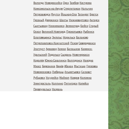
Вологда
Новороссийск
Орск
Тамбов
Кострома
Комсомольск-на-Амуре
Стерлитамак
Нальчик
Петрозаводск
Якутск
Йошкар-Ола
Таганрог
Братск
Грозный
Дзержинск
Шахты
Нижневартовск
Ангарск
Сыктывкар
Нижнекамск
Зеленоград
Бийск
Старый
Оскол
Великий Новгород
Прокопьевск
Рыбинск
Благовещенск
Энгельс
Норильск
Балаково
Петропавловск-Камчатский
Псков
Северодвинск
Златоуст
Армавир
Химки
Балашиха
Каменск-
Уральский
Подольск
Сызрань
Новочеркасск
Королёв
Южно-Сахалинск
Волгодонск
Находка
Миасс
Березники
Венёв
Абакан
Мытищи
Грязовец
Новомосковск
Люберцы
Альметьевск
Салават
Рубцовск
Уссурийск
Майкоп
Ковров
Коломна
Электросталь
Колпино
Пятигорск
Копейск
Первоуральск
Назрань