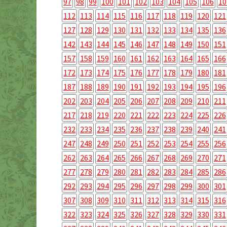
97
98
99
100
101
102
103
104
105
106
10
112
113
114
115
116
117
118
119
120
121
127
128
129
130
131
132
133
134
135
136
142
143
144
145
146
147
148
149
150
151
157
158
159
160
161
162
163
164
165
166
172
173
174
175
176
177
178
179
180
181
187
188
189
190
191
192
193
194
195
196
202
203
204
205
206
207
208
209
210
211
217
218
219
220
221
222
223
224
225
226
232
233
234
235
236
237
238
239
240
241
247
248
249
250
251
252
253
254
255
256
262
263
264
265
266
267
268
269
270
271
277
278
279
280
281
282
283
284
285
286
292
293
294
295
296
297
298
299
300
301
307
308
309
310
311
312
313
314
315
316
322
323
324
325
326
327
328
329
330
331