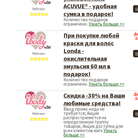
ACUVUE® - удобная
Рейтинг:
П
сумка в подарок!
Количество подарков
ограничено.
Узнать больше >>
При покупке любой
Д
З
краски для волос
Londa -
Рейтинг:
П
окислительная
эмульсия 60 мл в
подарок!
Количество подарков
ограничено.
Узнать больше >>
Скидка -30% на Ваши
Д
З
любимые средства!
Ввод промо-кода не
требуется; Акция
Рейтинг:
П
распространяется на
определенную группу
товаров; Акция доступна для
всех клиентов мага
Узнать
больше >>