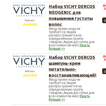
Набор VICHY DERCOS
Д
З
NEOGENIC для
повышения густоты
Рейтинг:
П
волос
Ввод промо-кода не
требуется; Акция
распространяется на
определенную группу
товаров; Акция доступна для
всех клиентов мага
Узнать
больше >>
Набор VICHY DERCOS
Д
З
шампунь-крем
питательно-
Рейтинг:
П
восстанавливающий!
Ввод промо-кода не
требуется; Акция
распространяется на
определенную группу
товаров; Акция доступна для
всех клиентов мага
Узнать
больше >>