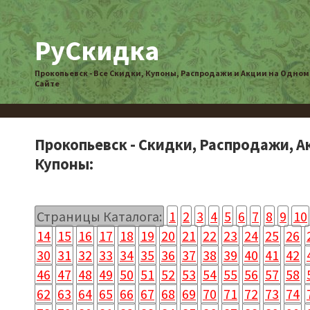
РуСкидка
Прокопьевск - Все Скидки, Купоны, Распродажи и Акции на Одном
Сайте
Прокопьевск - Скидки, Распродажи, А
Купоны:
Страницы Каталога:
1
2
3
4
5
6
7
8
9
10
14
15
16
17
18
19
20
21
22
23
24
25
26
30
31
32
33
34
35
36
37
38
39
40
41
42
46
47
48
49
50
51
52
53
54
55
56
57
58
62
63
64
65
66
67
68
69
70
71
72
73
74