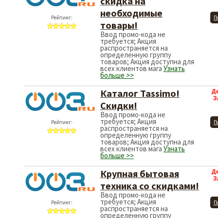
скидка на
необходимые
Рейтинг:
П
товары!
Ввод промо-кода не
требуется; Акция
распространяется на
определенную группу
товаров; Акция доступна для
всех клиентов мага
Узнать
больше >>
Каталог Tassimo!
Д
З
Скидки!
Ввод промо-кода не
требуется; Акция
Рейтинг:
П
распространяется на
определенную группу
товаров; Акция доступна для
всех клиентов мага
Узнать
больше >>
Крупная бытовая
Д
З
техника со скидками!
Ввод промо-кода не
требуется; Акция
Рейтинг:
П
распространяется на
определенную группу