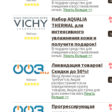
Рейтинг:
П
В подарок средство для
очищения и восстановления
ночью.
Узнать больше >>
Набор AQUALIA
Д
З
THERMAL для
интенсивного
Рейтинг:
П
увлажнения кожи и
получите подарок!
В подарок средство для
очищения и восстановления
ночью.
Узнать больше >>
Ликвидация товаров!
Д
З
Скидки до 50%!
Ввод промо-кода не
требуется; Акция
Рейтинг:
П
распространяется на
определенную группу
товаров; Акция доступна для
всех клиентов мага
Узнать
больше >>
Прогрессирующая
Д
З