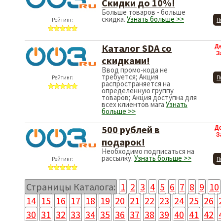
Скидки до 10%!
Больше товаров - больше
скидка.
Узнать больше >>
Рейтинг:
П
Каталог SDA со
Д
З
скидками!
Ввод промо-кода не
требуется; Акция
Рейтинг:
П
распространяется на
определенную группу
товаров; Акция доступна для
всех клиентов мага
Узнать
больше >>
500 рублей в
Д
З
подарок!
Необходимо подписаться на
рассылку.
Узнать больше >>
Рейтинг:
П
Страницы Каталога:
1
2
3
4
5
6
7
8
9
10
14
15
16
17
18
19
20
21
22
23
24
25
26
30
31
32
33
34
35
36
37
38
39
40
41
42