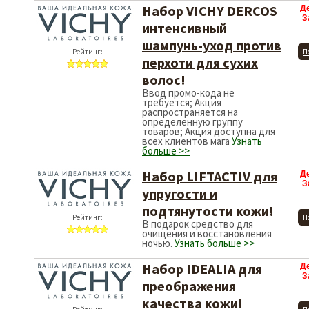
Набор VICHY DERCOS
Д
З
интенсивный
шампунь-уход против
Рейтинг:
П
перхоти для сухих
волос!
Ввод промо-кода не
требуется; Акция
распространяется на
определенную группу
товаров; Акция доступна для
всех клиентов мага
Узнать
больше >>
Набор LIFTACTIV для
Д
З
упругости и
подтянутости кожи!
Рейтинг:
П
В подарок средство для
очищения и восстановления
ночью.
Узнать больше >>
Набор IDEALIA для
Д
З
преображения
качества кожи!