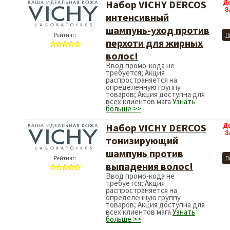
Набор VICHY DERCOS
Д
З
интенсивный
шампунь-уход против
Рейтинг:
П
перхоти для жирных
волос!
Ввод промо-кода не
требуется; Акция
распространяется на
определенную группу
товаров; Акция доступна для
всех клиентов мага
Узнать
больше >>
Набор VICHY DERCOS
Д
З
тонизирующий
шампунь против
Рейтинг:
П
выпадения волос!
Ввод промо-кода не
требуется; Акция
распространяется на
определенную группу
товаров; Акция доступна для
всех клиентов мага
Узнать
больше >>