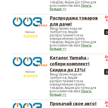
товаров; Акция доступна для
всех клиентов мага
Узнать
больше >>
Распродажа товаров
Д
З
для дачи!
Ввод промо-кода не
требуется; Акция
Рейтинг:
П
распространяется на
определенную группу
товаров; Акция доступна для
всех клиентов мага
Узнать
больше >>
Каталог Yamaha -
Д
З
собери комплект!
Скидка до 13%!
Рейтинг:
П
Ввод промо-кода не
требуется; Акция
распространяется на
определенную группу
товаров; Акция доступна для
всех клиентов мага
Узнать
больше >>
Прокачай свое авто!
Д
З