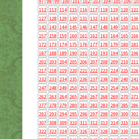
97
98
99
100
101
102
103
104
105
106
10
112
113
114
115
116
117
118
119
120
121
127
128
129
130
131
132
133
134
135
136
142
143
144
145
146
147
148
149
150
151
157
158
159
160
161
162
163
164
165
166
172
173
174
175
176
177
178
179
180
181
187
188
189
190
191
192
193
194
195
196
202
203
204
205
206
207
208
209
210
211
217
218
219
220
221
222
223
224
225
226
232
233
234
235
236
237
238
239
240
241
247
248
249
250
251
252
253
254
255
256
262
263
264
265
266
267
268
269
270
271
277
278
279
280
281
282
283
284
285
286
292
293
294
295
296
297
298
299
300
301
307
308
309
310
311
312
313
314
315
316
322
323
324
325
326
327
328
329
330
331