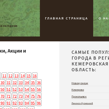
ГЛАВНАЯ СТРАНИЦА
О НА
ии на Одном
жи, Акции и
САМЫЕ ПОПУ
ГОРОДА В РЕ
КЕМЕРОВСКАЯ
ОБЛАСТЬ:
0
11
12
13
14
15
16
30
31
32
33
34
35
36
Новокузнецк
50
51
52
53
54
55
56
Кемерово
70
71
72
73
74
75
76
Прокопьевск
90
91
92
93
94
95
96
Ленинск-Кузнецкий