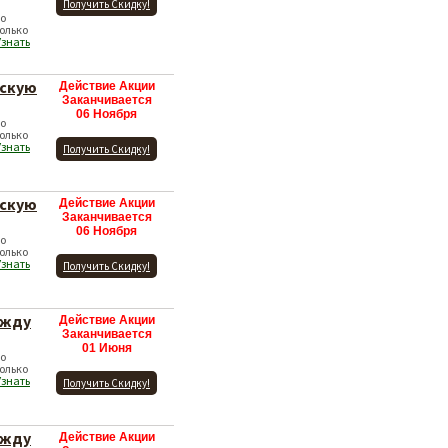
Получить Скидку!
по
олько
Узнать
нскую
Действие Акции
Заканчивается
06 Ноября
по
олько
Узнать
Получить Скидку!
нскую
Действие Акции
Заканчивается
06 Ноября
по
олько
Узнать
Получить Скидку!
ежду
Действие Акции
Заканчивается
01 Июня
по
олько
Узнать
Получить Скидку!
ежду
Действие Акции