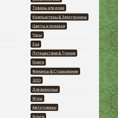
Товары для дома
Компьютеры & Электроника
Цветы и подарки
Часы
Еда
Путешествия & Туризм
Книги
Финансы & Страхование
ЗОО
Для взрослых
Игры
Автотовары
Услуги