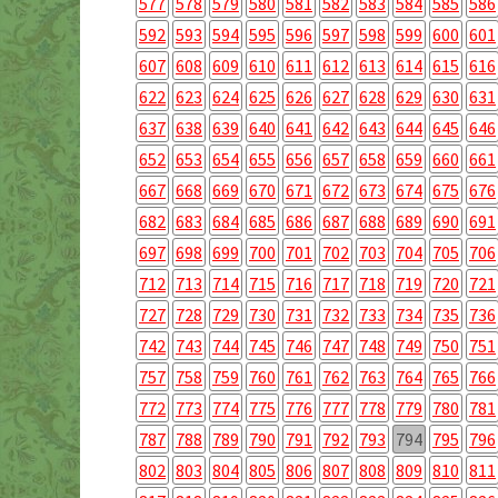
577
578
579
580
581
582
583
584
585
586
592
593
594
595
596
597
598
599
600
601
607
608
609
610
611
612
613
614
615
616
622
623
624
625
626
627
628
629
630
631
637
638
639
640
641
642
643
644
645
646
652
653
654
655
656
657
658
659
660
661
667
668
669
670
671
672
673
674
675
676
682
683
684
685
686
687
688
689
690
691
697
698
699
700
701
702
703
704
705
706
712
713
714
715
716
717
718
719
720
721
727
728
729
730
731
732
733
734
735
736
742
743
744
745
746
747
748
749
750
751
757
758
759
760
761
762
763
764
765
766
772
773
774
775
776
777
778
779
780
781
787
788
789
790
791
792
793
794
795
796
802
803
804
805
806
807
808
809
810
811