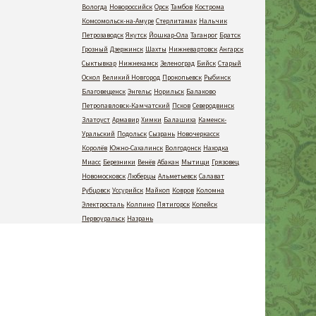
Вологда
Новороссийск
Орск
Тамбов
Кострома
Комсомольск-на-Амуре
Стерлитамак
Нальчик
Петрозаводск
Якутск
Йошкар-Ола
Таганрог
Братск
Грозный
Дзержинск
Шахты
Нижневартовск
Ангарск
Сыктывкар
Нижнекамск
Зеленоград
Бийск
Старый
Оскол
Великий Новгород
Прокопьевск
Рыбинск
Благовещенск
Энгельс
Норильск
Балаково
Петропавловск-Камчатский
Псков
Северодвинск
Златоуст
Армавир
Химки
Балашиха
Каменск-
Уральский
Подольск
Сызрань
Новочеркасск
Королёв
Южно-Сахалинск
Волгодонск
Находка
Миасс
Березники
Венёв
Абакан
Мытищи
Грязовец
Новомосковск
Люберцы
Альметьевск
Салават
Рубцовск
Уссурийск
Майкоп
Ковров
Коломна
Электросталь
Колпино
Пятигорск
Копейск
Первоуральск
Назрань