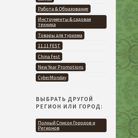
Работа & Образование
Инструменты & садовая
техника
Товары для туризма
11.11 FEST
China Fest
New Year Promotions
CyberMonday
ВЫБРАТЬ ДРУГОЙ
РЕГИОН ИЛИ ГОРОД:
Полный Список Городов и
Регионов