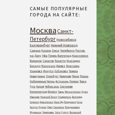
САМЫЕ ПОПУЛЯРНЫЕ
ГОРОДА НА САЙТЕ:
Москва
Санкт-
Петербург
Новосибирск
Екатеринбург
Нижний Новгород
Самара
Казань
Омск
Челябинск
Ростов-
на-Дону
Уфа
Пермь
Волгоград
Красноярск
Воронеж
Саратов
Тольятти
Краснодар
Барнаул
Махачкала
Ижевск
Ярославль
Ульяновск
Иркутск
Хабаровск
Тюмень
Новокузнецк
Оренбург
Кемерово
Пенза
Рязань
Набережные Челны
Астрахань
Липецк
Томск
Тула
Киров
Чебоксары
Сертолово
Калининград
Брянск
Тверь
Магнитогорск
Курск
Иваново
Нижний Тагил
Ставрополь
Белгород
Саранск
Архангельск
Улан-Удэ
Владимир
Сочи
Калуга
Курган
Орёл
Смоленск
Владикавказ
Мурманск
Череповец
Чита
Сургут
Волжский