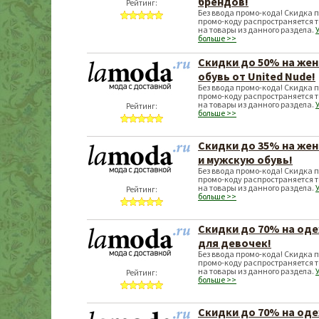
брендов!
Рейтинг:
Без ввода промо-кода! Скидка 
промо-коду распространяется т
на товары из данного раздела.
больше >>
Скидки до 50% на же
обувь от United Nude!
Без ввода промо-кода! Скидка 
промо-коду распространяется т
на товары из данного раздела.
Рейтинг:
больше >>
Скидки до 35% на же
и мужскую обувь!
Без ввода промо-кода! Скидка 
промо-коду распространяется т
на товары из данного раздела.
Рейтинг:
больше >>
Скидки до 70% на од
для девочек!
Без ввода промо-кода! Скидка 
промо-коду распространяется т
на товары из данного раздела.
Рейтинг:
больше >>
Скидки до 70% на од