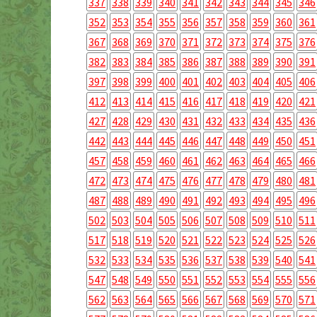
337
338
339
340
341
342
343
344
345
346
352
353
354
355
356
357
358
359
360
361
367
368
369
370
371
372
373
374
375
376
382
383
384
385
386
387
388
389
390
391
397
398
399
400
401
402
403
404
405
406
412
413
414
415
416
417
418
419
420
421
427
428
429
430
431
432
433
434
435
436
442
443
444
445
446
447
448
449
450
451
457
458
459
460
461
462
463
464
465
466
472
473
474
475
476
477
478
479
480
481
487
488
489
490
491
492
493
494
495
496
502
503
504
505
506
507
508
509
510
511
517
518
519
520
521
522
523
524
525
526
532
533
534
535
536
537
538
539
540
541
547
548
549
550
551
552
553
554
555
556
562
563
564
565
566
567
568
569
570
571