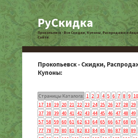
РуСкидка
Прокопьевск - Все Скидки, Купоны, Распродажи и Акц
Сайте
Прокопьевск - Скидки, Распрода
Купоны:
Страницы Каталога:
1
2
3
4
5
6
7
8
9
1
17
18
19
20
21
22
23
24
25
26
27
28
29
37
38
39
40
41
42
43
44
45
46
47
48
49
57
58
59
60
61
62
63
64
65
66
67
68
69
77
78
79
80
81
82
83
84
85
86
87
88
89