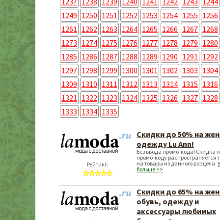
1237
1238
1239
1240
1241
1242
1243
1244
1249
1250
1251
1252
1253
1254
1255
1256
1261
1262
1263
1264
1265
1266
1267
1268
1273
1274
1275
1276
1277
1278
1279
1280
1285
1286
1287
1288
1289
1290
1291
1292
1297
1298
1299
1300
1301
1302
1303
1304
1309
1310
1311
1312
1313
1314
1315
1316
1321
1322
1323
1324
1325
1326
1327
1328
1333
1334
1335
Скидки до 50% на же
одежду Lu Ann!
Без ввода промо-кода! Скидка 
промо-коду распространяется т
на товары из данного раздела.
Рейтинг:
больше >>
Скидки до 65% на же
обувь, одежду и
аксессуары любимых