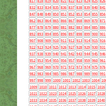
817
818
819
820
821
822
823
824
825
826
832
833
834
835
836
837
838
839
840
841
847
848
849
850
851
852
853
854
855
856
862
863
864
865
866
867
868
869
870
871
877
878
879
880
881
882
883
884
885
886
892
893
894
895
896
897
898
899
900
901
907
908
909
910
911
912
913
914
915
916
922
923
924
925
926
927
928
929
930
931
937
938
939
940
941
942
943
944
945
946
952
953
954
955
956
957
958
959
960
961
967
968
969
970
971
972
973
974
975
976
982
983
984
985
986
987
988
989
990
991
997
998
999
1000
1001
1002
1003
1004
10
1009
1010
1011
1012
1013
1014
1015
1016
1021
1022
1023
1024
1025
1026
1027
1028
1033
1034
1035
1036
1037
1038
1039
1040