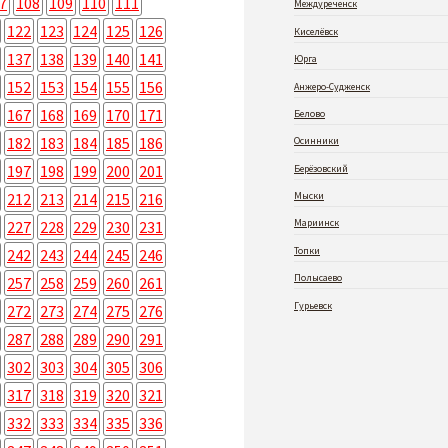
7
108
109
110
111
Междуреченск
122
123
124
125
126
Киселёвск
137
138
139
140
141
Юрга
152
153
154
155
156
Анжеро-Судженск
167
168
169
170
171
Белово
182
183
184
185
186
Осинники
197
198
199
200
201
Берёзовский
212
213
214
215
216
Мыски
Мариинск
227
228
229
230
231
Топки
242
243
244
245
246
Полысаево
257
258
259
260
261
Гурьевск
272
273
274
275
276
287
288
289
290
291
302
303
304
305
306
317
318
319
320
321
332
333
334
335
336