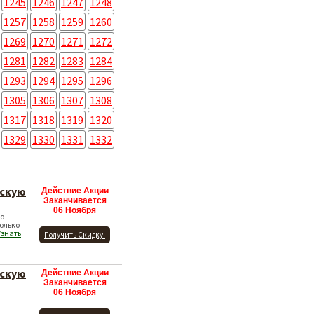
1245
1246
1247
1248
1257
1258
1259
1260
1269
1270
1271
1272
1281
1282
1283
1284
1293
1294
1295
1296
1305
1306
1307
1308
1317
1318
1319
1320
1329
1330
1331
1332
нскую
Действие Акции
Заканчивается
06 Ноября
по
олько
Узнать
Получить Скидку!
нскую
Действие Акции
Заканчивается
06 Ноября