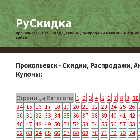
РуСкидка
Прокопьевск - Все Скидки, Купоны, Распродажи и Акции на Одном
Сайте
Прокопьевск - Скидки, Распродажи, А
Купоны:
Страницы Каталога:
1
2
3
4
5
6
7
8
9
10
14
15
16
17
18
19
20
21
22
23
24
25
26
30
31
32
33
34
35
36
37
38
39
40
41
42
46
47
48
49
50
51
52
53
54
55
56
57
58
62
63
64
65
66
67
68
69
70
71
72
73
74