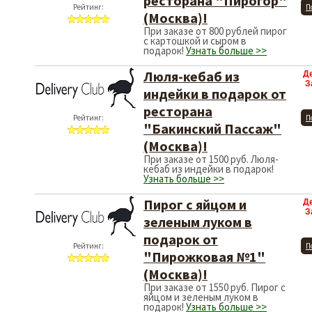
ресторана "Пирогор"
Рейтинг:
П
(Москва)!
При заказе от 800 рублей пирог
с картошкой и сыром в
подарок!
Узнать больше >>
Люля-кебаб из
Д
З
индейки в подарок от
ресторана
Рейтинг:
П
"Бакинский Пассаж"
(Москва)!
При заказе от 1500 руб. Люля-
кебаб из индейки в подарок!
Узнать больше >>
Пирог с яйцом и
Д
З
зеленым луком в
подарок от
Рейтинг:
П
"Пирожковая №1"
(Москва)!
При заказе от 1550 руб. Пирог с
яйцом и зеленым луком в
подарок!
Узнать больше >>