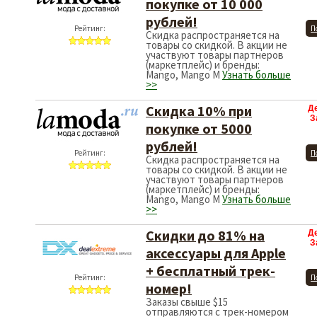
покупке от 10 000
рублей!
Рейтинг:
П
Скидка распространяется на
товары со скидкой. В акции не
участвуют товары партнеров
(маркетплейс) и бренды:
Mango, Mango M
Узнать больше
>>
Скидка 10% при
Д
З
покупке от 5000
рублей!
Рейтинг:
П
Скидка распространяется на
товары со скидкой. В акции не
участвуют товары партнеров
(маркетплейс) и бренды:
Mango, Mango M
Узнать больше
>>
Скидки до 81% на
Д
З
аксессуары для Apple
+ бесплатный трек-
Рейтинг:
П
номер!
Заказы свыше $15
отправляются с трек-номером