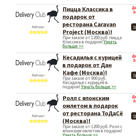
Пицца Классика в
Д
З
подарок от
ресторана Caravan
Рейтинг:
П
Project (Москва)!
При заказе от 1200 руб. пицца
Классика в подарок!
Узнать
больше >>
Кесадилья с курицей
Д
З
в подарок от Дан
Кафе (Москва)!
Рейтинг:
П
При заказе от 900 руб.
Кесадилья с курицей в
подарок!
Узнать больше >>
Ролл с японским
Д
З
омлетом в подарок
от ресторана ТоДаСё
Рейтинг:
П
(Москва)!
При заказе от 1200 руб. Ролл с
японским омлетом в подарок!
Узнать больше >>