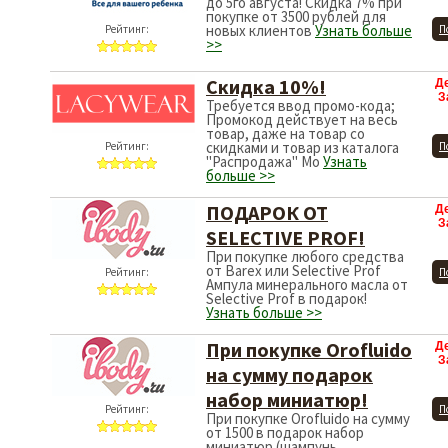
до 5го августа! Скидка 7% при
покупке от 3500 рублей для
новых клиентов
Узнать больше
Рейтинг:
П
>>
Скидка 10%!
Д
З
Требуется ввод промо-кода;
Промокод действует на весь
товар, даже на товар со
скидками и товар из каталога
Рейтинг:
П
"Распродажа" Мо
Узнать
больше >>
ПОДАРОК ОТ
Д
З
SELECTIVE PROF!
При покупке любого средства
от Barex или Selective Prof
Рейтинг:
П
Ампула минерального масла от
Selective Prof в подарок!
Узнать больше >>
При покупке Orofluido
Д
З
на сумму подарок
набор миниатюр!
Рейтинг:
П
При покупке Orofluido на сумму
от 1500 в подарок набор
миниатюр (шампунь,