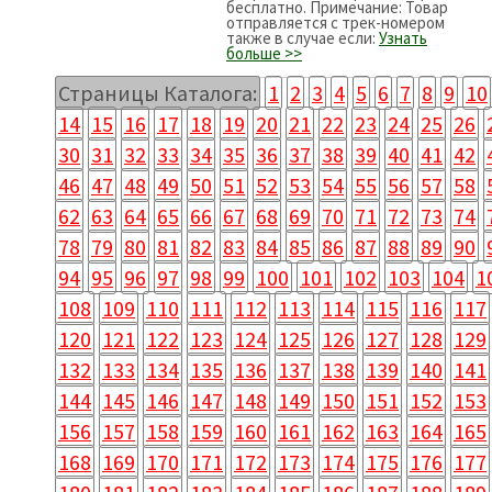
бесплатно. Примечание: Товар
отправляется с трек-номером
также в случае если:
Узнать
больше >>
Страницы Каталога:
1
2
3
4
5
6
7
8
9
10
14
15
16
17
18
19
20
21
22
23
24
25
26
30
31
32
33
34
35
36
37
38
39
40
41
42
46
47
48
49
50
51
52
53
54
55
56
57
58
62
63
64
65
66
67
68
69
70
71
72
73
74
78
79
80
81
82
83
84
85
86
87
88
89
90
94
95
96
97
98
99
100
101
102
103
104
1
108
109
110
111
112
113
114
115
116
117
120
121
122
123
124
125
126
127
128
129
132
133
134
135
136
137
138
139
140
141
144
145
146
147
148
149
150
151
152
153
156
157
158
159
160
161
162
163
164
165
168
169
170
171
172
173
174
175
176
177