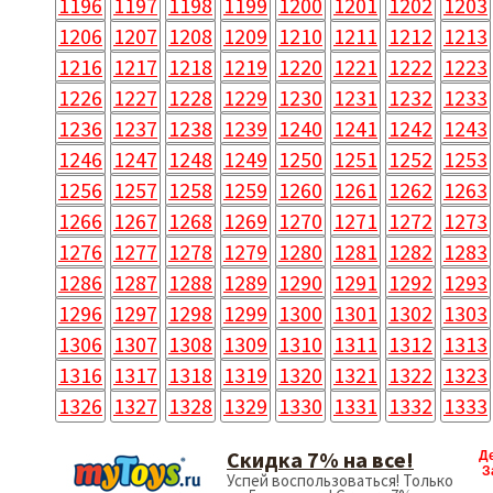
1196
1197
1198
1199
1200
1201
1202
1203
1206
1207
1208
1209
1210
1211
1212
1213
1216
1217
1218
1219
1220
1221
1222
1223
1226
1227
1228
1229
1230
1231
1232
1233
1236
1237
1238
1239
1240
1241
1242
1243
1246
1247
1248
1249
1250
1251
1252
1253
1256
1257
1258
1259
1260
1261
1262
1263
1266
1267
1268
1269
1270
1271
1272
1273
1276
1277
1278
1279
1280
1281
1282
1283
1286
1287
1288
1289
1290
1291
1292
1293
1296
1297
1298
1299
1300
1301
1302
1303
1306
1307
1308
1309
1310
1311
1312
1313
1316
1317
1318
1319
1320
1321
1322
1323
1326
1327
1328
1329
1330
1331
1332
1333
Скидка 7% на все!
Д
З
Успей воспользоваться! Только