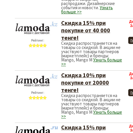
распродажи. Дизайнерские
события и новости.
Узнать
больше >>
Скидка 15% при
Д
З
покупке от 40 000
тенге!
Рейтинг:
П
Скидка распространяется на
товары со скидкой. В акции не
участвуют товары партнеров
(маркетплейс) и бренды:
Mango, Mango M
Узнать больше
>>
Скидка 10% при
Д
З
покупке от 20000
тенге!
Рейтинг:
П
Скидка распространяется на
товары со скидкой. В акции не
участвуют товары партнеров
(маркетплейс) и бренды:
Mango, Mango M
Узнать больше
>>
Скидка 15% при
Д
З