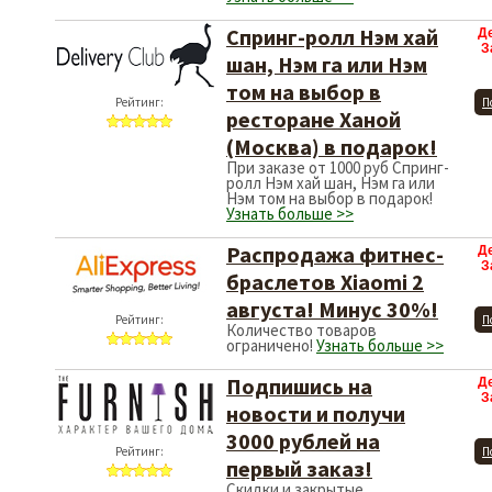
Спринг-ролл Нэм хай
Д
З
шан, Нэм га или Нэм
том на выбор в
Рейтинг:
П
ресторане Ханой
(Москва) в подарок!
При заказе от 1000 руб Спринг-
ролл Нэм хай шан, Нэм га или
Нэм том на выбор в подарок!
Узнать больше >>
Распродажа фитнес-
Д
З
браслетов Xiaomi 2
августа! Минус 30%!
Рейтинг:
П
Количество товаров
ограничено!
Узнать больше >>
Подпишись на
Д
З
новости и получи
3000 рублей на
Рейтинг:
П
первый заказ!
Скидки и закрытые