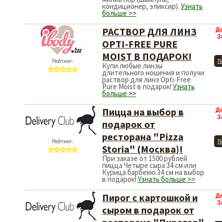
кондиционер, эликсир).
Узнать
больше >>
РАСТВОР ДЛЯ ЛИНЗ
Д
З
OPTI-FREE PURE
MOIST В ПОДАРОК!
Рейтинг:
П
Купи любые линзы
длительного ношения и получи
раствор для линз Opti-Free
Pure Moist в подарок!
Узнать
больше >>
Пицца на выбор в
Д
З
подарок от
ресторана "Pizza
Рейтинг:
П
Storia" (Москва)!
При заказе от 1500 рублей
пицца Четыре сыра 34 см или
Курица барбекю 34 см на выбор
в подарок!
Узнать больше >>
Пирог с картошкой и
Д
З
сыром в подарок от