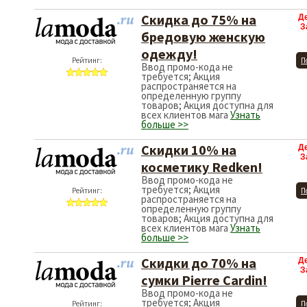
Скидка до 75% на
Д
З
бредовую женскую
одежду!
Рейтинг:
П
Ввод промо-кода не
требуется; Акция
распространяется на
определенную группу
товаров; Акция доступна для
всех клиентов мага
Узнать
больше >>
Скидки 10% на
Д
З
косметику Redken!
Ввод промо-кода не
требуется; Акция
Рейтинг:
П
распространяется на
определенную группу
товаров; Акция доступна для
всех клиентов мага
Узнать
больше >>
Скидки до 70% на
Д
З
сумки Pierre Cardin!
Ввод промо-кода не
требуется; Акция
Рейтинг:
П