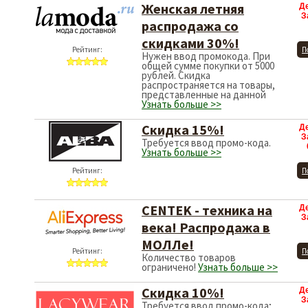
Женская летняя
Д
З
распродажа со
скидками 30%!
Рейтинг:
П
Нужен ввод промокода. При
общей сумме покупки от 5000
рублей. Скидка
распространяется на товары,
представленные на данной
Узнать больше >>
Скидка 15%!
Д
З
Требуется ввод промо-кода.
Узнать больше >>
Рейтинг:
П
CENTEK - техника на
Д
З
века! Распродажа в
МОЛЛе!
Рейтинг:
П
Количество товаров
ограничено!
Узнать больше >>
Скидка 10%!
Д
З
Требуется ввод промо-кода;