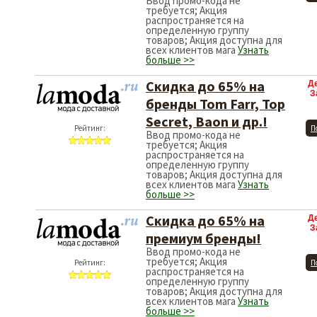
Ввод промо-кода не
требуется; Акция
распространяется на
определенную группу
товаров; Акция доступна для
всех клиентов мага
Узнать
больше >>
Скидка до 65% на
Д
З
бренды Tom Farr, Top
Secret, Baon и др.!
Рейтинг:
П
Ввод промо-кода не
требуется; Акция
распространяется на
определенную группу
товаров; Акция доступна для
всех клиентов мага
Узнать
больше >>
Скидка до 65% на
Д
З
премиум бренды!
Ввод промо-кода не
требуется; Акция
Рейтинг:
П
распространяется на
определенную группу
товаров; Акция доступна для
всех клиентов мага
Узнать
больше >>