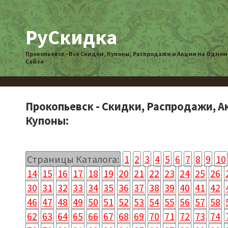
РуСкидка
Прокопьевск - Все Скидки, Купоны, Распродажи и Акции на Одном
Сайте
Прокопьевск - Скидки, Распродажи, А
Купоны:
Страницы Каталога:
1
2
3
4
5
6
7
8
9
10
14
15
16
17
18
19
20
21
22
23
24
25
26
30
31
32
33
34
35
36
37
38
39
40
41
42
46
47
48
49
50
51
52
53
54
55
56
57
58
62
63
64
65
66
67
68
69
70
71
72
73
74