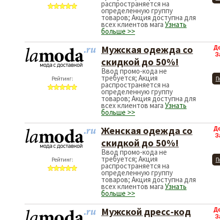
распространяется на
определенную группу
товаров; Акция доступна для
всех клиентов мага
Узнать
больше >>
Мужская одежда со
Д
З
скидкой до 50%!
Ввод промо-кода не
требуется; Акция
Рейтинг:
П
распространяется на
определенную группу
товаров; Акция доступна для
всех клиентов мага
Узнать
больше >>
Женская одежда со
Д
З
скидкой до 50%!
Ввод промо-кода не
требуется; Акция
Рейтинг:
П
распространяется на
определенную группу
товаров; Акция доступна для
всех клиентов мага
Узнать
больше >>
Мужской дресс-код
Д
З