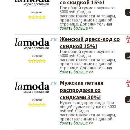
со скидкой 15%!
При общей сумме покупки от
5000 руб. Скидка
Рейтинг:
П
распространяется на товары,
представленные на данной
странице. Дополнительная
Узнать больше >>
Женский дресс-код со
Д
З
скидкой 15%!
При общей сумме покупки от
5000 руб. Скидка
Рейтинг:
П
распространяется на товары,
представленные на данной
странице. Дополнительная
Узнать больше >>
Мужская летняя
Д
З
распродажа со
скидками 30%!
Рейтинг:
П
Нужен ввод промокода. При
общей сумме покупки от 5000
рублей. Скидка
распространяется на товары,
представленные на данной
Узнать больше >>