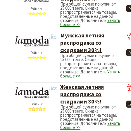
При общей сумме покупки от
25 000 тенге. Скидка
Рейтинг:
П
распространяется на товары,
представленные на данной
странице. Дополнитель
Узнать
больше >>
Мужская летняя
Д
З
распродажа со
скидками 30%!
Рейтинг:
П
При общей сумме покупки от
25 000 тенге. Скидка
распространяется на товары,
представленные на данной
странице. Дополнитель
Узнать
больше >>
Женская летняя
Д
З
распродажа со
скидками 30%!
Рейтинг:
П
При общей сумме покупки от
25 000 тенге. Скидка
распространяется на товары,
представленные на данной
странице. Дополнитель
Узнать
больше >>