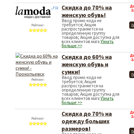
Скидка до 70% на
Д
З
женскую обувь!
Ввод промо-кода не
требуется; Акция
Рейтинг:
П
распространяется на
определенную группу
товаров; Акция доступна для
всех клиентов мага
Узнать
больше >>
Скидка до 60% на
Д
З
женскую обувь и
сумки!
П
Ввод промо-кода не
Рейтинг:
требуется; Акция
распространяется на
определенную группу
товаров; Акция доступна для
всех клиентов мага
Узнать
больше >>
Скидка до 70% на
Д
З
Рейтинг:
одежду больших
размеров!
П