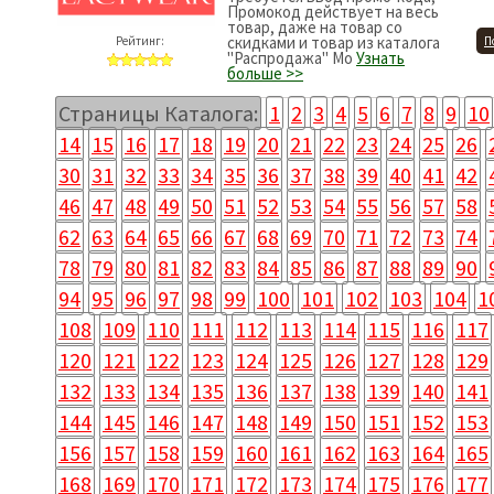
Промокод действует на весь
товар, даже на товар со
скидками и товар из каталога
Рейтинг:
П
"Распродажа" Мо
Узнать
больше >>
Страницы Каталога:
1
2
3
4
5
6
7
8
9
10
14
15
16
17
18
19
20
21
22
23
24
25
26
30
31
32
33
34
35
36
37
38
39
40
41
42
46
47
48
49
50
51
52
53
54
55
56
57
58
62
63
64
65
66
67
68
69
70
71
72
73
74
78
79
80
81
82
83
84
85
86
87
88
89
90
94
95
96
97
98
99
100
101
102
103
104
1
108
109
110
111
112
113
114
115
116
117
120
121
122
123
124
125
126
127
128
129
132
133
134
135
136
137
138
139
140
141
144
145
146
147
148
149
150
151
152
153
156
157
158
159
160
161
162
163
164
165
168
169
170
171
172
173
174
175
176
177