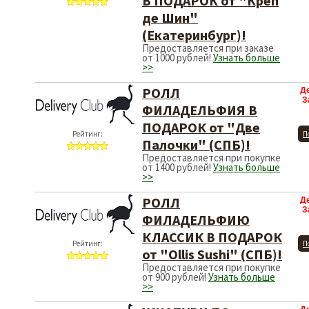
В ПОДАРОК от "Креп
де Шин"
(Екатеринбург)!
Предоставляется при заказе
от 1000 рублей!
Узнать больше
>>
РОЛЛ
Д
З
ФИЛАДЕЛЬФИЯ В
ПОДАРОК от "Две
Рейтинг:
П
Палочки" (СПБ)!
Предоставляется при покупке
от 1400 рублей!
Узнать больше
>>
РОЛЛ
Д
З
ФИЛАДЕЛЬФИЮ
КЛАССИК В ПОДАРОК
Рейтинг:
П
от "Ollis Sushi" (СПБ)!
Предоставляется при покупке
от 900 рублей!
Узнать больше
>>