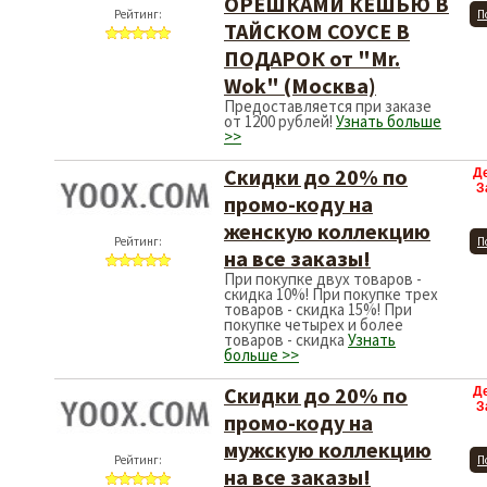
ОРЕШКАМИ КЕШЬЮ В
Рейтинг:
П
ТАЙСКОМ СОУСЕ В
ПОДАРОК от "Mr.
Wok" (Москва)
Предоставляется при заказе
от 1200 рублей!
Узнать больше
>>
Скидки до 20% по
Д
З
промо-коду на
женскую коллекцию
Рейтинг:
П
на все заказы!
При покупке двух товаров -
скидка 10%! При покупке трех
товаров - скидка 15%! При
покупке четырех и более
товаров - скидка
Узнать
больше >>
Скидки до 20% по
Д
З
промо-коду на
мужскую коллекцию
Рейтинг:
П
на все заказы!