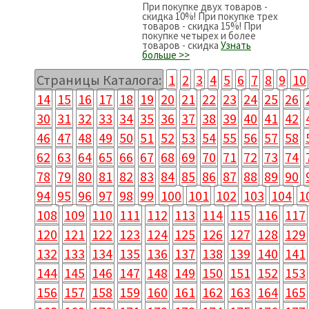
При покупке двух товаров -
скидка 10%! При покупке трех
товаров - скидка 15%! При
покупке четырех и более
товаров - скидка
Узнать
больше >>
Страницы Каталога:
1
2
3
4
5
6
7
8
9
10
14
15
16
17
18
19
20
21
22
23
24
25
26
30
31
32
33
34
35
36
37
38
39
40
41
42
46
47
48
49
50
51
52
53
54
55
56
57
58
62
63
64
65
66
67
68
69
70
71
72
73
74
78
79
80
81
82
83
84
85
86
87
88
89
90
94
95
96
97
98
99
100
101
102
103
104
1
108
109
110
111
112
113
114
115
116
117
120
121
122
123
124
125
126
127
128
129
132
133
134
135
136
137
138
139
140
141
144
145
146
147
148
149
150
151
152
153
156
157
158
159
160
161
162
163
164
165