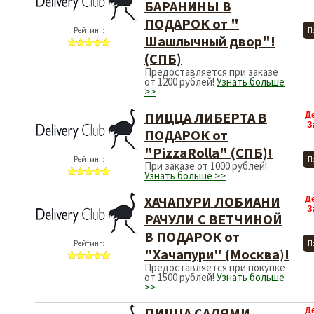
БАРАНИНЫ В
ПОДАРОК от "
Рейтинг:
П
Шашлычный двор"!
(СПБ)
Предоставляется при заказе
от 1200 рублей!
Узнать больше
>>
ПИЦЦА ЛИБЕРТА В
Д
З
ПОДАРОК от
"PizzaRolla" (СПБ)!
Рейтинг:
П
При заказе от 1000 рублей!
Узнать больше >>
ХАЧАПУРИ ЛОБИАНИ
Д
З
РАЧУЛИ С ВЕТЧИНОЙ
В ПОДАРОК от
Рейтинг:
П
"Хачапури" (Москва)!
Предоставляется при покупке
от 1500 рублей!
Узнать больше
>>
ПИЦЦА САЛЯМИ
Д