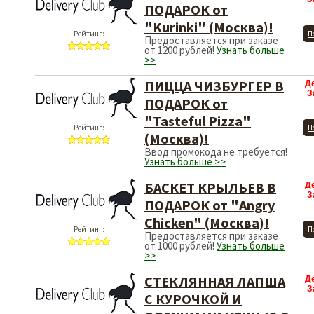
ПОДАРОК от
"Kurinki" (Москва)!
Рейтинг:
П
Предоставляется при заказе
от 1200 рублей!
Узнать больше
>>
ПИЦЦА ЧИЗБУРГЕР В
Д
З
ПОДАРОК от
"Tasteful Pizza"
Рейтинг:
П
(Москва)!
Ввод промокода не требуется!
Узнать больше >>
БАСКЕТ КРЫЛЬЕВ В
Д
З
ПОДАРОК от "Angry
Chicken" (Москва)!
Рейтинг:
П
Предоставляется при заказе
от 1000 рублей!
Узнать больше
>>
СТЕКЛЯННАЯ ЛАПША
Д
З
С КУРОЧКОЙ И