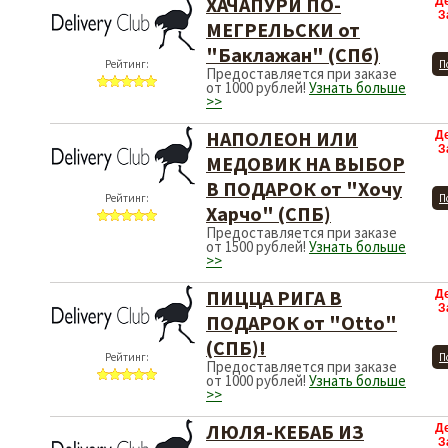
ХАЧАПУРИ ПО-
Д
З
МЕГРЕЛЬСКИ от
"Баклажан" (СПб)
Рейтинг:
П
Предоставляется при заказе
от 1000 рублей!
Узнать больше
>>
НАПОЛЕОН ИЛИ
Д
З
МЕДОВИК НА ВЫБОР
В ПОДАРОК от "Хочу
Рейтинг:
П
Харчо" (СПБ)
Предоставляется при заказе
от 1500 рублей!
Узнать больше
>>
ПИЦЦА РИГА В
Д
З
ПОДАРОК от "Otto"
(СПБ)!
Рейтинг:
П
Предоставляется при заказе
от 1000 рублей!
Узнать больше
>>
ЛЮЛЯ-КЕБАБ ИЗ
Д
З