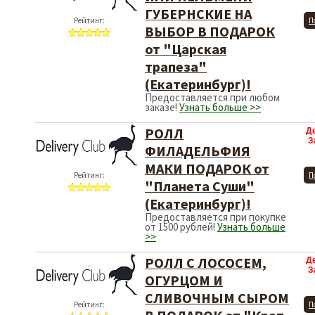
ГУБЕРНСКИЕ НА
Рейтинг:
П
ВЫБОР В ПОДАРОК
от "Царская
трапеза"
(Екатеринбург)!
Предоставляется при любом
заказе!
Узнать больше >>
РОЛЛ
Д
З
ФИЛАДЕЛЬФИЯ
МАКИ ПОДАРОК от
Рейтинг:
П
"Планета Суши"
(Екатеринбург)!
Предоставляется при покупке
от 1500 рублей!
Узнать больше
>>
РОЛЛ С ЛОСОСЕМ,
Д
З
ОГУРЦОМ И
СЛИВОЧНЫМ СЫРОМ
Рейтинг:
П