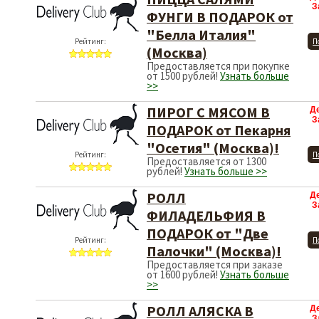
З
ФУНГИ В ПОДАРОК от
"Белла Италия"
Рейтинг:
П
(Москва)
Предоставляется при покупке
от 1500 рублей!
Узнать больше
>>
ПИРОГ С МЯСОМ В
Д
З
ПОДАРОК от Пекарня
"Осетия" (Москва)!
Рейтинг:
П
Предоставляется от 1300
рублей!
Узнать больше >>
РОЛЛ
Д
З
ФИЛАДЕЛЬФИЯ В
ПОДАРОК от "Две
Рейтинг:
П
Палочки" (Москва)!
Предоставляется при заказе
от 1600 рублей!
Узнать больше
>>
РОЛЛ АЛЯСКА В
Д
З