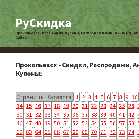
РуСкидка
Прокопьевск - Все Скидки, Купоны, Распродажи и Акции на Одном
Сайте
Прокопьевск - Скидки, Распродажи, А
Купоны:
Страницы Каталога:
1
2
3
4
5
6
7
8
9
10
14
15
16
17
18
19
20
21
22
23
24
25
26
30
31
32
33
34
35
36
37
38
39
40
41
42
46
47
48
49
50
51
52
53
54
55
56
57
58
62
63
64
65
66
67
68
69
70
71
72
73
74