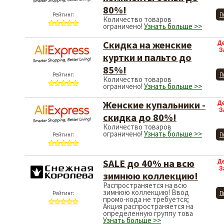
80%!
Рейтинг:
П
Количество товаров
ограничено!
Узнать больше >>
Скидка на женские
Д
З
куртки и пальто до
85%!
Рейтинг:
П
Количество товаров
ограничено!
Узнать больше >>
Женские купальники -
Д
З
скидка до 80%!
Количество товаров
ограничено!
Узнать больше >>
Рейтинг:
П
SALE до 40% на всю
Д
З
зимнюю коллекцию!
Распространяется на всю
зимнюю коллекцию! Ввод
Рейтинг:
П
промо-кода не требуется;
Акция распространяется на
определенную группу това
Узнать больше >>