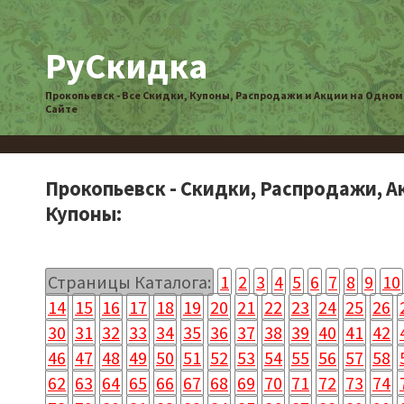
РуСкидка
Прокопьевск - Все Скидки, Купоны, Распродажи и Акции на Одном
Сайте
Прокопьевск - Скидки, Распродажи, А
Купоны:
Страницы Каталога:
1
2
3
4
5
6
7
8
9
10
14
15
16
17
18
19
20
21
22
23
24
25
26
30
31
32
33
34
35
36
37
38
39
40
41
42
46
47
48
49
50
51
52
53
54
55
56
57
58
62
63
64
65
66
67
68
69
70
71
72
73
74