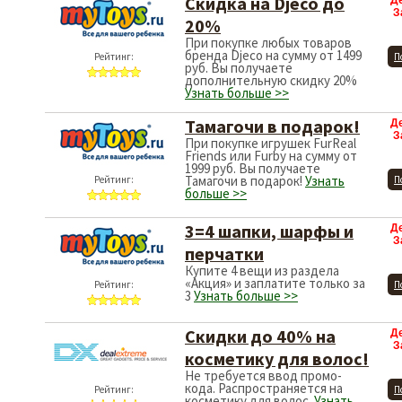
Скидка на Djeco до
Д
З
20%
При покупке любых товаров
бренда Djeco на сумму от 1499
Рейтинг:
П
руб. Вы получаете
дополнительную скидку 20%
Узнать больше >>
Тамагочи в подарок!
Д
З
При покупке игрушек FurReal
Friends или Furby на сумму от
1999 руб. Вы получаете
Тамагочи в подарок!
Узнать
Рейтинг:
П
больше >>
3=4 шапки, шарфы и
Д
З
перчатки
Купите 4 вещи из раздела
«Акция» и заплатите только за
Рейтинг:
П
3
Узнать больше >>
Скидки до 40% на
Д
З
косметику для волос!
Не требуется ввод промо-
кода. Распространяется на
Рейтинг:
П
косметику для волос.
Узнать