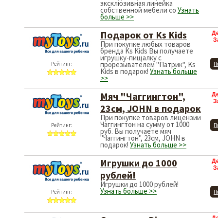
эксклюзивная линейка
собственной мебели со
Узнать
больше >>
Подарок от Ks Kids
Д
З
При покупке любых товаров
бренда Ks Kids Вы получаете
игрушку-пищалку с
прорезывателем "Патрик", Ks
Рейтинг:
П
Kids в подарок!
Узнать больше
>>
Мяч "Чаггингтон",
Д
З
23см, JOHN в подарок
При покупке товаров лицензии
Чаггингтон на сумму от 1000
Рейтинг:
П
руб. Вы получаете мяч
"Чаггингтон", 23см, JOHN в
подарок!
Узнать больше >>
Игрушки до 1000
Д
З
рублей!
Игрушки до 1000 рублей!
Узнать больше >>
Рейтинг:
П