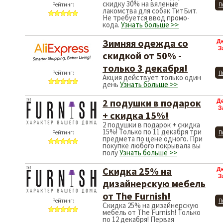
скидку 30% на вяленые
Рейтинг:
П
лакомства для собак ТитБит.
Не требуется ввод промо-
кода.
Узнать больше >>
Зимняя одежда со
Д
З
скидкой от 50% -
только 3 декабря!
Рейтинг:
П
Акция действует только один
день
Узнать больше >>
2 подушки в подарок
Д
З
+ скидка 15%!
2 подушки в подарок + скидка
15%! Только по 11 декабря три
Рейтинг:
П
предмета по цене одного. При
покупке любого покрывала вы
полу
Узнать больше >>
Скидка 25% на
Д
З
дизайнерскую мебель
от The Furnish!
Рейтинг:
П
Скидка 25% на дизайнерскую
мебель от The Furnish! Только
по 12 декабря! Первая