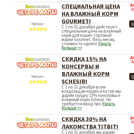
СПЕЦИАЛЬНАЯ ЦЕНА
Д
З
НА ВЛАЖНЫЙ КОРМ
GOURMET!
Рейтинг:
П
C 1 по 31 декабря действует
специальная цена на влажный
корм для кошек торговой
марки Gourmet. Весь месяц
стоимость одного
Узнать
больше >>
СКИДКА 15% НА
Д
З
КОНСЕРВЫ И
ВЛАЖНЫЙ КОРМ
Рейтинг:
П
SСHESIR!
C 1 по 31 декабря всем
владельцам кошек и котов мы
дарим скидку 15% консервы и
влажный корм Sсhesir. Не
требуется ввод про
Узнать
больше >>
СКИДКА 30% НА
Д
З
ЛАКОМСТВА TITBIT!
С 1 по 31 декабря мы дарим