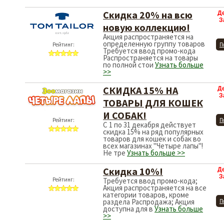
Скидка 20% на всю
Д
З
новую коллекцию!
Акция распространяется на
определенную группу товаров
Рейтинг:
П
Требуется ввод промо-кода
Распространяется на товары
по полной стои
Узнать больше
>>
СКИДКА 15% НА
Д
З
ТОВАРЫ ДЛЯ КОШЕК
И СОБАК!
Рейтинг:
П
С 1 по 31 декабря действует
скидка 15% на ряд популярных
товаров для кошек и собак во
всех магазинах "Четыре лапы"!
Не тре
Узнать больше >>
Скидка 10%!
Д
З
Рейтинг:
Требуется ввод промо-кода;
Акция распространяется на все
категории товаров, кроме
раздела Распродажа; Акция
П
доступна для в
Узнать больше
>>