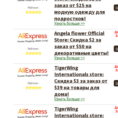
заказ от $25 на
Рейтинг:
П
модную одежду для
подростков!
Узнать больше >>
Angela flower Official
Д
З
Store: Скидка $2 за
заказ от $50 на
Рейтинг:
П
декоративные цветы!
Узнать больше >>
TigerWing
Д
З
Internationals store:
Скидка $3 за заказ от
Рейтинг:
П
$39 на товары для
дома!
Узнать больше >>
TigerWing
Д
З
Internationals store: