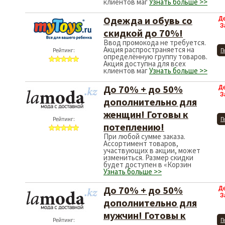
клиентов маг
Узнать больше >>
Одежда и обувь со
Д
З
скидкой до 70%!
Ввод промокода не требуется.
Акция распространяется на
Рейтинг:
П
определённую группу товаров.
Акция доступна для всех
клиентов маг
Узнать больше >>
До 70% + до 50%
Д
З
дополнительно для
женщин! Готовы к
Рейтинг:
П
потеплению!
При любой сумме заказа.
Ассортимент товаров,
участвующих в акции, может
измениться. Размер скидки
будет доступен в «Корзин
Узнать больше >>
До 70% + до 50%
Д
З
дополнительно для
мужчин! Готовы к
Рейтинг:
П