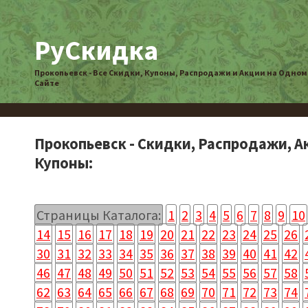
РуСкидка
Прокопьевск - Все Скидки, Купоны, Распродажи и Акции на Одном
Сайте
Прокопьевск - Скидки, Распродажи, А
Купоны:
Страницы Каталога:
1
2
3
4
5
6
7
8
9
10
14
15
16
17
18
19
20
21
22
23
24
25
26
30
31
32
33
34
35
36
37
38
39
40
41
42
46
47
48
49
50
51
52
53
54
55
56
57
58
62
63
64
65
66
67
68
69
70
71
72
73
74