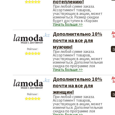
потеплению!
При любой сумме заказа.
Ассортимент товаров,
участвующих в акции, может
измениться. Размер скидки
будет доступен в «Корзин
Узнать больше >>
Дополнительно 10%
Д
З
почти на все для
мужчин!
Рейтинг:
П
При любой сумме заказа.
Ассортимент товаров,
участвующих в акции, может
измениться. Дополнительная
скидка по программе лоя
Узнать больше >>
Дополнительно 10%
Д
З
почти на все для
женщин!
Рейтинг:
П
При любой сумме заказа.
Ассортимент товаров,
участвующих в акции, может
измениться. Дополнительная
скидка по программе лоя
Узнать больше >>