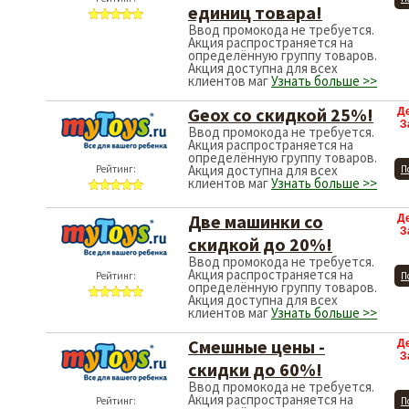
единиц товара!
Ввод промокода не требуется.
Акция распространяется на
определённую группу товаров.
Акция доступна для всех
клиентов маг
Узнать больше >>
Geox со скидкой 25%!
Д
З
Ввод промокода не требуется.
Акция распространяется на
определённую группу товаров.
Акция доступна для всех
Рейтинг:
П
клиентов маг
Узнать больше >>
Две машинки со
Д
З
скидкой до 20%!
Ввод промокода не требуется.
Акция распространяется на
Рейтинг:
П
определённую группу товаров.
Акция доступна для всех
клиентов маг
Узнать больше >>
Смешные цены -
Д
З
скидки до 60%!
Ввод промокода не требуется.
Акция распространяется на
Рейтинг:
П