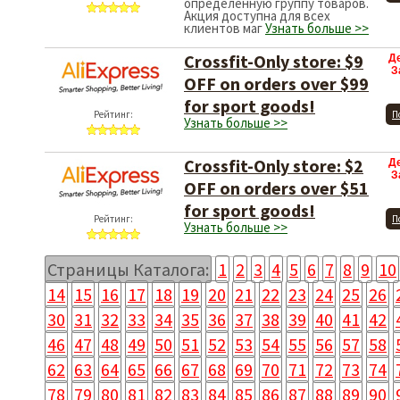
определённую группу товаров.
Акция доступна для всех
клиентов маг
Узнать больше >>
Crossfit-Only store: $9
Д
З
OFF on orders over $99
for sport goods!
Рейтинг:
П
Узнать больше >>
Crossfit-Only store: $2
Д
З
OFF on orders over $51
for sport goods!
Рейтинг:
П
Узнать больше >>
Страницы Каталога:
1
2
3
4
5
6
7
8
9
10
14
15
16
17
18
19
20
21
22
23
24
25
26
30
31
32
33
34
35
36
37
38
39
40
41
42
46
47
48
49
50
51
52
53
54
55
56
57
58
62
63
64
65
66
67
68
69
70
71
72
73
74
78
79
80
81
82
83
84
85
86
87
88
89
90