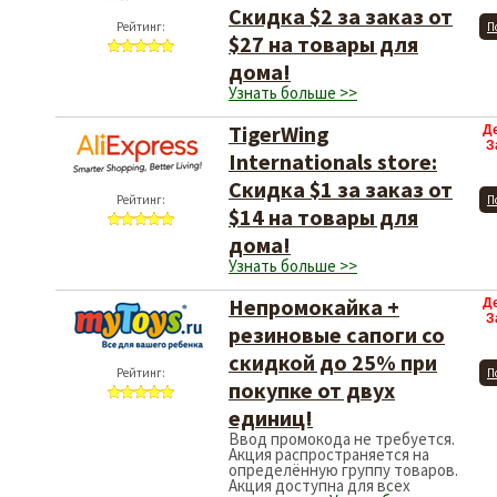
Скидка $2 за заказ от
Рейтинг:
П
$27 на товары для
дома!
Узнать больше >>
TigerWing
Д
З
Internationals store:
Скидка $1 за заказ от
Рейтинг:
П
$14 на товары для
дома!
Узнать больше >>
Непромокайка +
Д
З
резиновые сапоги со
скидкой до 25% при
Рейтинг:
П
покупке от двух
единиц!
Ввод промокода не требуется.
Акция распространяется на
определённую группу товаров.
Акция доступна для всех