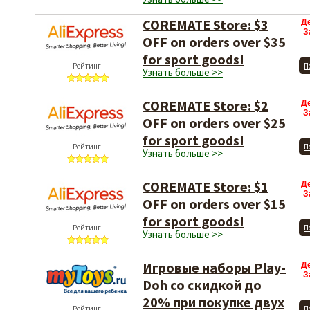
COREMATE Store: $3
Д
З
OFF on orders over $35
for sport goods!
Рейтинг:
П
Узнать больше >>
COREMATE Store: $2
Д
З
OFF on orders over $25
for sport goods!
Рейтинг:
П
Узнать больше >>
COREMATE Store: $1
Д
З
OFF on orders over $15
for sport goods!
Рейтинг:
П
Узнать больше >>
Игровые наборы Play-
Д
З
Doh со скидкой до
20% при покупке двух
Рейтинг:
П