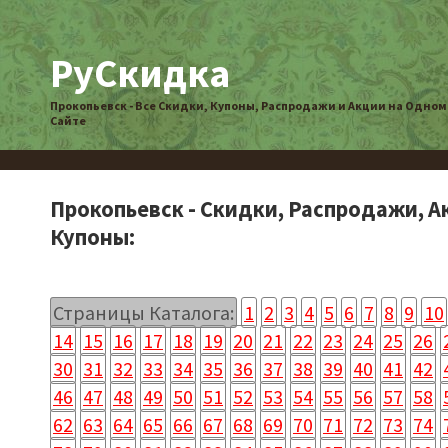
РуСкидка
Прокопьевск - Все Скидки, Купоны, Распродажи и Акции на Одном
Сайте
Прокопьевск - Скидки, Распродажи, А
Купоны:
Страницы Каталога:
1
2
3
4
5
6
7
8
9
10
14
15
16
17
18
19
20
21
22
23
24
25
26
30
31
32
33
34
35
36
37
38
39
40
41
42
46
47
48
49
50
51
52
53
54
55
56
57
58
62
63
64
65
66
67
68
69
70
71
72
73
74