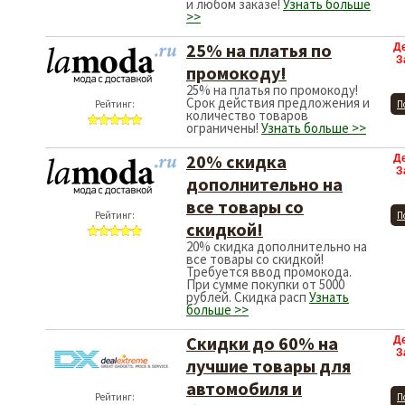
и любом заказе!
Узнать больше
>>
25% на платья по
Д
З
промокоду!
25% на платья по промокоду!
Срок действия предложения и
Рейтинг:
П
количество товаров
ограничены!
Узнать больше >>
20% скидка
Д
З
дополнительно на
все товары со
Рейтинг:
П
скидкой!
20% скидка дополнительно на
все товары со скидкой!
Требуется ввод промокода.
При сумме покупки от 5000
рублей. Скидка расп
Узнать
больше >>
Скидки до 60% на
Д
З
лучшие товары для
автомобиля и
Рейтинг:
П