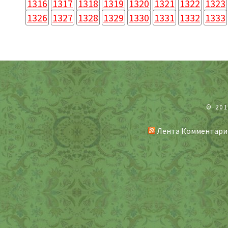
1316
1317
1318
1319
1320
1321
1322
1323
1326
1327
1328
1329
1330
1331
1332
1333
© 20
Лента Комментари