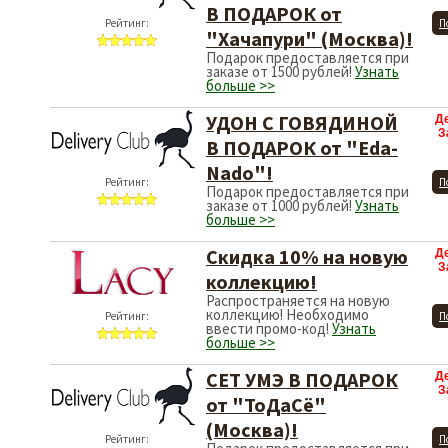
В ПОДАРОК от
Рейтинг:
П
"Хачапури" (Москва)!
Подарок предоставляется при
заказе от 1500 рублей!
Узнать
больше >>
УДОН С ГОВЯДИНОЙ
Д
З
В ПОДАРОК от "Eda-
Nado"!
Рейтинг:
П
Подарок предоставляется при
заказе от 1000 рублей!
Узнать
больше >>
Скидка 10% на новую
Д
З
коллекцию!
Распространяется на новую
коллекцию! Необходимо
Рейтинг:
П
ввести промо-код!
Узнать
больше >>
СЕТ УМЭ В ПОДАРОК
Д
З
от "ТоДаСё"
(Москва)!
Рейтинг:
П