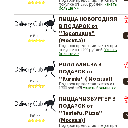
Подарок предоставляется при
покупке от 1500 рублей!
Узнать
больше >>
ПИЦЦА НОВОГОДНЯЯ
Д
З
В ПОДАРОК от
"Торопицца"
Рейтинг:
П
(Москва)!
Подарок предоставляется при
покупке от 1200 рублей!
Узнать
больше >>
РОЛЛ АЛЯСКА В
Д
З
ПОДАРОК от
"Kurinki" ( Москва)!
Рейтинг:
П
Подарок предоставляется от
1200 рублей!
Узнать больше >>
ПИЦЦА ЧИЗБУРГЕР В
Д
З
ПОДАРОК от
"Tasteful Pizza"
Рейтинг:
П
(Москва)!
Подарок предоставляется при