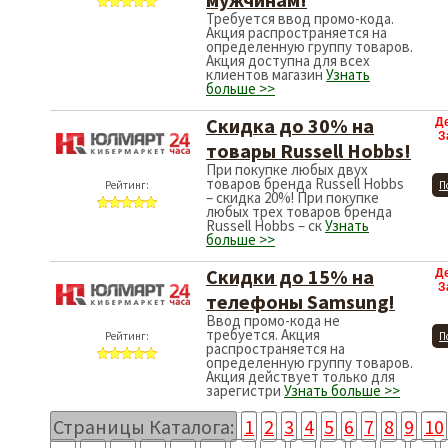
Требуется ввод промо-кода.
Акция распространяется на
определенную группу товаров.
Акция доступна для всех
клиентов магазин
Узнать
больше >>
Скидка до 30% на
Д
З
товары Russell Hobbs!
При покупке любых двух
товаров бренда Russell Hobbs
Рейтинг:
П
– скидка 20%! При покупке
любых трех товаров бренда
Russell Hobbs – ск
Узнать
больше >>
Скидки до 15% на
Д
З
телефоны Samsung!
Ввод промо-кода не
требуется. Акция
Рейтинг:
П
распространяется на
определенную группу товаров.
Акция действует только для
зарегистри
Узнать больше >>
Страницы Каталога:
1
2
3
4
5
6
7
8
9
10