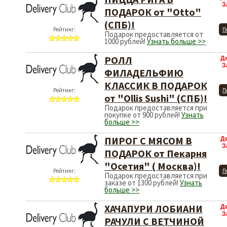
З
ПОДАРОК от "Otto"
(СПБ)!
Рейтинг:
П
Подарок предоставляется от
1000 рублей!
Узнать больше >>
РОЛЛ
Д
З
ФИЛАДЕЛЬФИЮ
КЛАССИК В ПОДАРОК
Рейтинг:
П
от "Ollis Sushi" (СПБ)!
Подарок предоставляется при
покупке от 900 рублей!
Узнать
больше >>
ПИРОГ С МЯСОМ В
Д
З
ПОДАРОК от Пекарня
"Осетия" ( Москва)!
Рейтинг:
П
Подарок предоставляется при
заказе от 1300 рублей!
Узнать
больше >>
ХАЧАПУРИ ЛОБИАНИ
Д
З
РАЧУЛИ С ВЕТЧИНОЙ