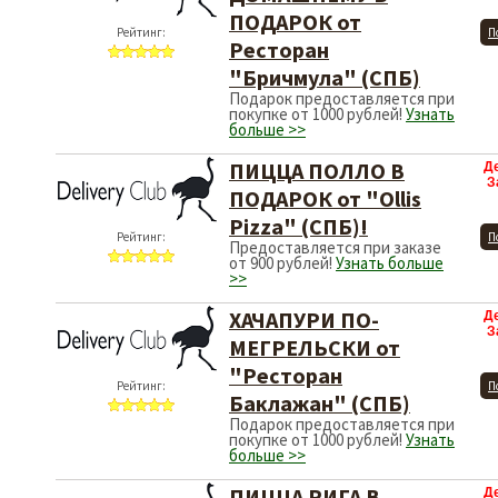
ПОДАРОК от
Рейтинг:
П
Ресторан
"Бричмула" (СПБ)
Подарок предоставляется при
покупке от 1000 рублей!
Узнать
больше >>
ПИЦЦА ПОЛЛО В
Д
З
ПОДАРОК от "Ollis
Pizza" (СПБ)!
Рейтинг:
П
Предоставляется при заказе
от 900 рублей!
Узнать больше
>>
ХАЧАПУРИ ПО-
Д
З
МЕГРЕЛЬСКИ от
"Ресторан
Рейтинг:
П
Баклажан" (СПБ)
Подарок предоставляется при
покупке от 1000 рублей!
Узнать
больше >>
ПИЦЦА РИГА В
Д