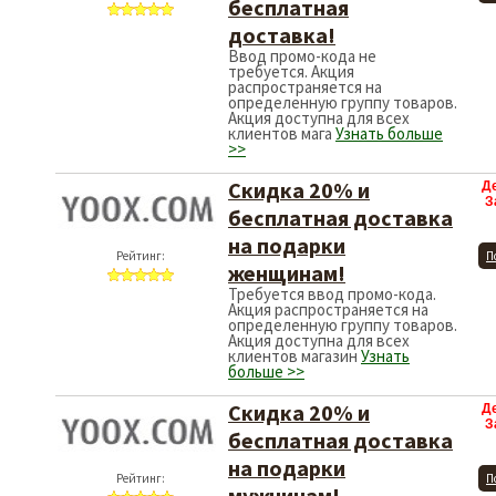
бесплатная
доставка!
Ввод промо-кода не
требуется. Акция
распространяется на
определенную группу товаров.
Акция доступна для всех
клиентов мага
Узнать больше
>>
Скидка 20% и
Д
З
бесплатная доставка
на подарки
Рейтинг:
П
женщинам!
Требуется ввод промо-кода.
Акция распространяется на
определенную группу товаров.
Акция доступна для всех
клиентов магазин
Узнать
больше >>
Скидка 20% и
Д
З
бесплатная доставка
на подарки
Рейтинг:
П
мужчинам!